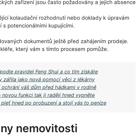
ckých zařízení jsou často požadovány a jejich absence
jící kolaudační rozhodnutí nebo doklady k úpravám
s potencionálními kupujícími.
adovaných dokumentů ještě před zahájením prodeje.
akléře, který vám s tímto procesem pomůže.
i podle pravidel Feng Shui a co tím získáte
y zářila jako nová pomocí věci z lékárny
í ochrání váš dům před hádkami v rodině
novou funkci tak ji raději hned vypněte
pleť hned po probuzení a stojí vás to peníze
ny nemovitosti