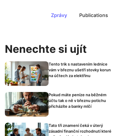
Zprávy
Publications
Nenechte si ujít
Tento trik s nastavením lednice
vám v březnu ušetří stovky korun
na účtech za elektřinu
Pokud máte peníze na běžném
účtu tak o ně v březnu potichu
přicházíte a banky mlčí
Tato tři znamení čeká v úterý
zásadní finanční rozhodnutí které