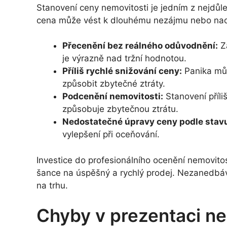
Stanovení ceny nemovitosti je jedním z nejdůl
cena může vést k dlouhému nezájmu nebo naop
Přecenění bez reálného odůvodnění:
Zá
je výrazně nad tržní hodnotou.
Příliš rychlé snižování ceny:
Panika můž
způsobit zbytečné ztráty.
Podcenění nemovitosti:
Stanovení příli
způsobuje zbytečnou ztrátu.
Nedostatečné úpravy ceny podle stavu
vylepšení při oceňování.
Investice do profesionálního ocenění nemovito
šance na úspěšný a rychlý prodej. Nezanedbáv
na trhu.
Chyby v prezentaci ne