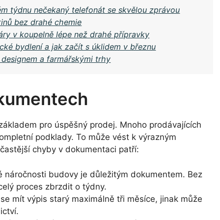
ém týdnu nečekaný telefonát se skvělou zprávou
oxinů bez drahé chemie
páry v koupelně lépe než drahé přípravky
cké bydlení a jak začít s úklidem v březnu
 designem a farmářskými trhy
okumentech
základem pro úspěšný prodej. Mnoho prodávajících
 kompletní podklady. To může vést k výrazným
častější chyby v dokumentaci patří:
é náročnosti budovy je důležitým dokumentem. Bez
elý proces zbrzdit o týdny.
e mít výpis starý maximálně tři měsíce, jinak může
ctví.