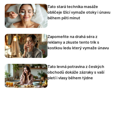
Tato stará technika masáže
obličeje lžící vymaže otoky i únavu
během pěti minut
Zapomeňte na drahá séra z
reklamy a zkuste tento trik s
kostkou ledu který vymaže únavu
Tato levná potravina z českých
obchodů dokáže zázraky s vaší
pletí i vlasy během týdne