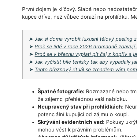
První dojem je klíčový. Slabá nebo nedostateč
kupce dříve, než vůbec dorazí na prohlídku. Me
➤
Jak si doma vyrobit luxusní tělový peeling 
➤
Proč se lidé v roce 2026 hromadně zbavují 
➤
Proč se v březnu vyplatí pít čaj z kopřiv a ja
➤
Jak vyčistit bílé tenisky tak aby vypadaly 
➤
Tento březnový rituál se zrcadlem vám po
Špatné fotografie:
Rozmazané nebo tmav
že zájemci přehlédnou vaši nabídku.
Neupravený stav při prohlídkách:
Neumy
potenciální kupující od zájmu o koupi.
Skrývání evidentních vad:
Pokusy ukrýt
mohou vést k právním problémům.