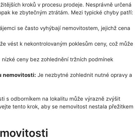
ežitějších kroků v procesu prodeje. Nesprávně určená
ak ke zbytečným ztrátám. Mezi typické chyby patří:
jemci se často vyhýbají nemovitostem, jejichž cena
e vést k nekontrolovaným poklesům ceny, což může
š nízké ceny bez zohlednění tržních podmínek
 nemovitosti:
Je nezbytné zohlednit nutné opravy a
sti s odborníkem na lokalitu může výrazně zvýšit
ejte tento krok, aby se nemovitost nestala přežitkem
movitosti