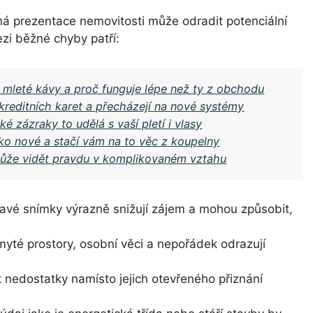
ná prezentace nemovitosti může odradit potenciální
zi běžné chyby patří:
z mleté kávy a proč funguje lépe než ty z obchodu
kreditních karet a přecházejí na nové systémy
ké zázraky to udělá s vaší pletí i vlasy
jako nové a stačí vám na to věc z koupelny
může vidět pravdu v komplikovaném vztahu
é snímky výrazně snižují zájem a mohou způsobit,
té prostory, osobní věci a nepořádek odrazují
 nedostatky namísto jejich otevřeného přiznání