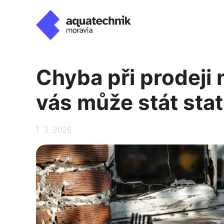
Přeskočit
na
obsah
Chyba při prodeji 
vás může stát stat
1. 3. 2026