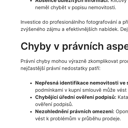
Absence důležitých informací:
Klíčový 
neměl chybět v popisu nemovitosti.
Investice do profesionálního fotografování a p
zvýšeného zájmu a efektivnějších nabídek. Dej
Chyby v právních asp
Právní chyby mohou výrazně zkomplikovat pro
nejčastější právní nedostatky patří:
Nepřesná identifikace nemovitosti ve
podmínkami v kupní smlouvě může vést k
Chybějící úřední ověření podpisů:
Kata
ověření podpisů.
Nezohlednění právních omezení:
Opome
vést k problémům v průběhu prodeje.