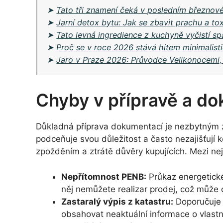
➤
Tato tři znamení čeká v posledním březnov
➤
Jarní detox bytu: Jak se zbavit prachu a t
➤
Tato levná ingredience z kuchyně vyčistí s
➤
Proč se v roce 2026 stává hitem minimalisti
➤
Jaro v Praze 2026: Průvodce Velikonocemi,
Chyby v přípravě a d
Důkladná příprava dokumentací je nezbytným 
podceňuje svou důležitost a často nezajišťují
zpožděním a ztrátě důvěry kupujících. Mezi nej
Nepřítomnost PENB:
Průkaz energetick
něj nemůžete realizar prodej, což může c
Zastaralý výpis z katastru:
Doporučuje s
obsahovat neaktuální informace o vlastni