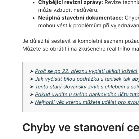
Chybějící revizní zprávy:
Revize techni
může vzbudit nedůvěru.
Neúplná stavební dokumentace:
Chybě
mohou vést k problémům při vyjednávání 
Je důležité sestavit si kompletní seznam pož
Můžete se obrátit i na zkušeného realitního m
➤
Proč se po 22. březnu vyplatí uklidit ložnic
➤
Jak vyčistit bílou podrážku u tenisek tak ab
➤
Tento starý slovanský zvyk s chlebem a sol
➤
Pokud uvidíte u svého bankovního účtu tuto 
➤
Nejhorší věc kterou můžete udělat pro svou 
Chyby ve stanovení ce