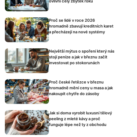
ovlivní celý zbytek roku
Proč se lidé v roce 2026
hromadně zbavují kreditních karet
a přecházejí na nové systémy
Největší mýtus o spoření který nás
stojí peníze a jak v březnu začít
investovat po stokorunách
Proč české řetězce v březnu
hromadně mění ceny u masa a jak
nakoupit chytře do zásoby
Jak si doma vyrobit luxusní tělový
peeling z mleté kávy a proč
funguje lépe než ty z obchodu