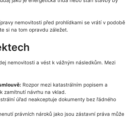
údaj jako je energetická třída nebo stáří stavby by
řípravy nemovitosti před prohlídkami se vrátí v podobě
te si na tom opravdu záležet.
ektech
dej nemovitosti a vést k vážným následkům. Mezi
 smlouvě:
Rozpor mezi katastrálním popisem a
 zamítnutí návrhu na vklad.
strální úřad neakceptuje dokumenty bez řádného
nutí právních nároků jako jsou zástavní práva může