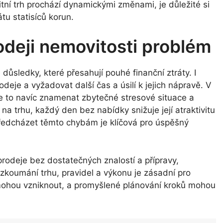
itní trh prochází dynamickými změnami, je důležité si
u statisíců korun.
odeji nemovitosti problém
důsledky, které přesahují pouhé finanční ztráty. I
eje a vyžadovat další čas a úsilí k jejich nápravě. V
e to navíc znamenat zbytečné stresové situace a
 na trhu, každý den bez nabídky snižuje její atraktivitu
předcházet těmto chybám je klíčová pro úspěšný
rodeje bez dostatečných znalostí a přípravy,
koumání trhu, pravidel a výkonu je zásadní pro
mohou vzniknout, a promyšlené plánování kroků mohou