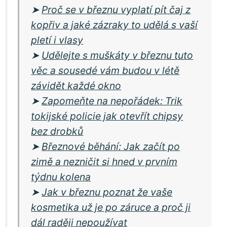
➤
Proč se v březnu vyplatí pít čaj z
kopřiv a jaké zázraky to udělá s vaší
pletí i vlasy
➤
Udělejte s muškáty v březnu tuto
věc a sousedé vám budou v létě
závidět každé okno
➤
Zapomeňte na nepořádek: Trik
tokijské policie jak otevřít chipsy
bez drobků
➤
Březnové běhání: Jak začít po
zimě a nezničit si hned v prvním
týdnu kolena
➤
Jak v březnu poznat že vaše
kosmetika už je po záruce a proč ji
dál raději nepoužívat