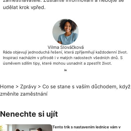
zaměstnavatele. Zůstaňte informováni a nebojte se
udělat krok vpřed.
Vilma Slováčková
Ráda objevují jednoduchá řešení, která zpříjemňují každodenní život.
Inspiraci nacházím v přírodě i v malých radostech všedních dnů. S
úsměvem sdílím tipy, které mohou usnadnit a zpestřit život.
Home
>
Zprávy
>
Co se stane s vaším důchodem, když
změníte zaměstnání
Nenechte si ujít
Tento trik s nastavením lednice vám v