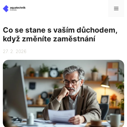
Přeskočit
Me
na
obsah
Co se stane s vaším důchodem,
když změníte zaměstnání
27. 2. 2026