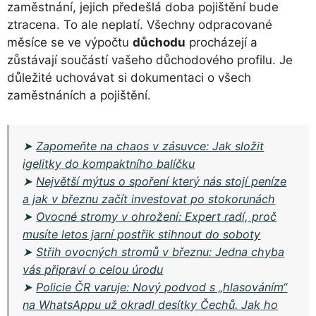
zaměstnání, jejich předešlá doba pojištění bude
ztracena. To ale neplatí. Všechny odpracované
měsíce se ve výpočtu
důchodu
procházejí a
zůstávají součástí vašeho důchodového profilu. Je
důležité uchovávat si dokumentaci o všech
zaměstnáních a pojištění.
➤
Zapomeňte na chaos v zásuvce: Jak složit
igelitky do kompaktního balíčku
➤
Největší mýtus o spoření který nás stojí peníze
a jak v březnu začít investovat po stokorunách
➤
Ovocné stromy v ohrožení: Expert radí, proč
musíte letos jarní postřik stihnout do soboty
➤
Střih ovocných stromů v březnu: Jedna chyba
vás připraví o celou úrodu
➤
Policie ČR varuje: Nový podvod s „hlasováním“
na WhatsAppu už okradl desítky Čechů. Jak ho