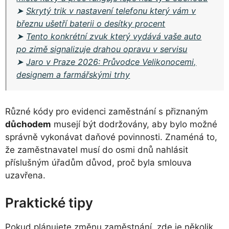
➤
Skrytý trik v nastavení telefonu který vám v
březnu ušetří baterii o desítky procent
➤
Tento konkrétní zvuk který vydává vaše auto
po zimě signalizuje drahou opravu v servisu
➤
Jaro v Praze 2026: Průvodce Velikonocemi,
designem a farmářskými trhy
Různé kódy pro evidenci zaměstnání s přiznaným
důchodem
musejí být dodržovány, aby bylo možné
správně vykonávat daňové povinnosti. Znaméná to,
že zaměstnavatel musí do osmi dnů nahlásit
příslušným úřadům důvod, proč byla smlouva
uzavřena.
Praktické tipy
Pokud plánujete změnu zaměstnání, zde je několik