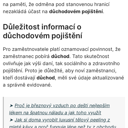
na paměti, že odměna pod stanovenou hranicí
nezakládá účast na
důchodovém pojištění
.
Důležitost informací o
důchodovém pojištění
Pro zaměstnovatele platí oznamovací povinnost, že
zaměstnanec pobírá
důchod
. Tato skutečnost
ovlivňuje jak výši daní, tak sociálního a zdravotního
pojištění. Proto je důležité, aby noví zaměstnanci,
kteří dostávají
důchod
, měli své údaje aktualizované
a správně evidované.
➤
Proč je březnový vzduch po dešti nejlepším
lékem na špatnou náladu a jak toho využít
➤
Jak si doma vyrobit luxusní tělový peeling z
mleté kávy a proč funguje lépe než ty z obchodu