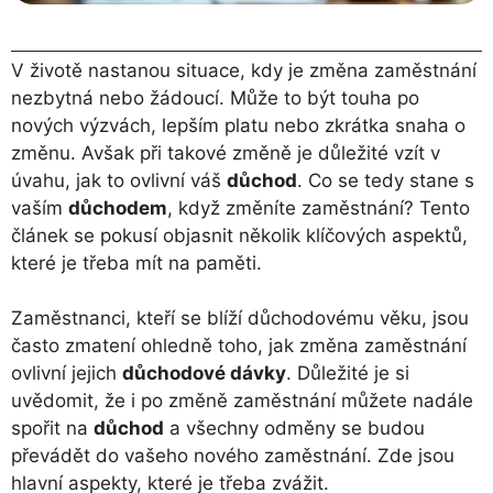
V životě nastanou situace, kdy je změna zaměstnání
nezbytná nebo žádoucí. Může to být touha po
nových výzvách, lepším platu nebo zkrátka snaha o
změnu. Avšak při takové změně je důležité vzít v
úvahu, jak to ovlivní váš
důchod
. Co se tedy stane s
vaším
důchodem
, když změníte zaměstnání? Tento
článek se pokusí objasnit několik klíčových aspektů,
které je třeba mít na paměti.
Zaměstnanci, kteří se blíží důchodovému věku, jsou
často zmatení ohledně toho, jak změna zaměstnání
ovlivní jejich
důchodové dávky
. Důležité je si
uvědomit, že i po změně zaměstnání můžete nadále
spořit na
důchod
a všechny odměny se budou
převádět do vašeho nového zaměstnání. Zde jsou
hlavní aspekty, které je třeba zvážit.