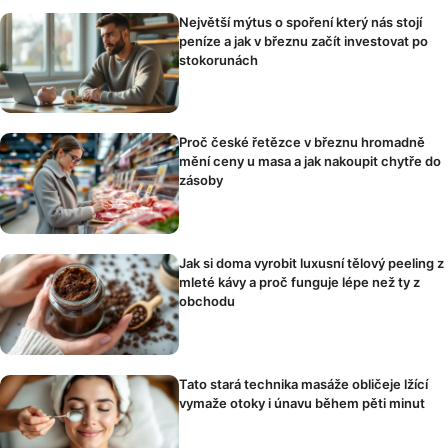
Největší mýtus o spoření který nás stojí
peníze a jak v březnu začít investovat po
stokorunách
Proč české řetězce v březnu hromadně
mění ceny u masa a jak nakoupit chytře do
zásoby
Jak si doma vyrobit luxusní tělový peeling z
mleté kávy a proč funguje lépe než ty z
obchodu
Tato stará technika masáže obličeje lžící
vymaže otoky i únavu během pěti minut