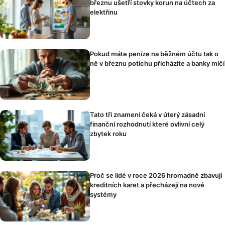
březnu ušetří stovky korun na účtech za
elektřinu
Pokud máte peníze na běžném účtu tak o
ně v březnu potichu přicházíte a banky mlčí
Tato tři znamení čeká v úterý zásadní
finanční rozhodnutí které ovlivní celý
zbytek roku
Proč se lidé v roce 2026 hromadně zbavují
kreditních karet a přecházejí na nové
systémy