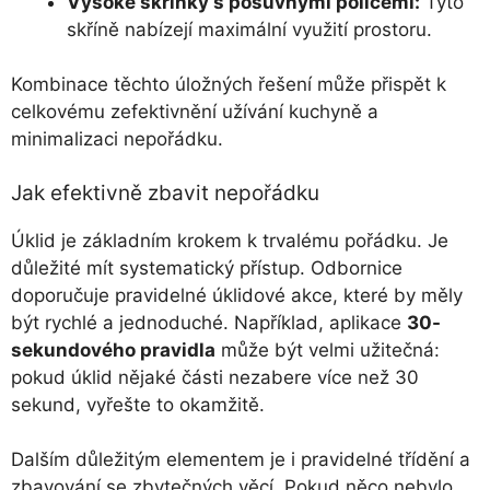
Vysoké skříňky s posuvnými policemi:
Tyto
skříně nabízejí maximální využití prostoru.
Kombinace těchto úložných řešení může přispět k
celkovému zefektivnění užívání kuchyně a
minimalizaci nepořádku.
Jak efektivně zbavit nepořádku
Úklid je základním krokem k trvalému pořádku. Je
důležité mít systematický přístup. Odbornice
doporučuje pravidelné úklidové akce, které by měly
být rychlé a jednoduché. Například, aplikace
30-
sekundového pravidla
může být velmi užitečná:
pokud úklid nějaké části nezabere více než 30
sekund, vyřešte to okamžitě.
Dalším důležitým elementem je i pravidelné třídění a
zbavování se zbytečných věcí. Pokud něco nebylo