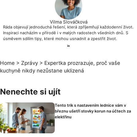
Vilma Slováčková
Ráda objevují jednoduchá řešení, která zpříjemňují každodenní život.
Inspiraci nacházím v přírodě i v malých radostech všedních dnů. S
úsměvem sdílím tipy, které mohou usnadnit a zpestřit život.
Home
>
Zprávy
>
Expertka prozrazuje, proč vaše
kuchyně nikdy nezůstane uklizená
Nenechte si ujít
Tento trik s nastavením lednice vám v
březnu ušetří stovky korun na účtech za
elektřinu