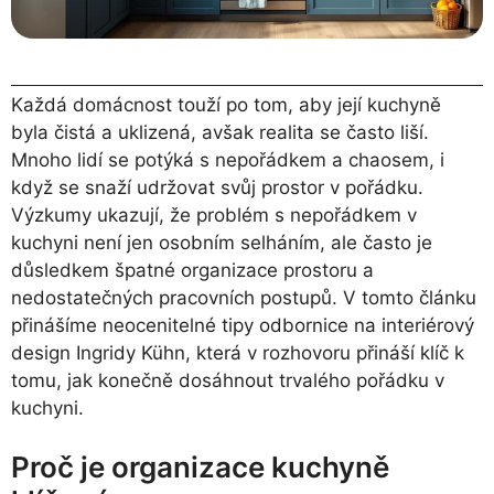
Každá domácnost touží po tom, aby její kuchyně
byla čistá a uklizená, avšak realita se často liší.
Mnoho lidí se potýká s nepořádkem a chaosem, i
když se snaží udržovat svůj prostor v pořádku.
Výzkumy ukazují, že problém s nepořádkem v
kuchyni není jen osobním selháním, ale často je
důsledkem špatné organizace prostoru a
nedostatečných pracovních postupů. V tomto článku
přinášíme neocenitelné tipy odbornice na interiérový
design Ingridy Kühn, která v rozhovoru přináší klíč k
tomu, jak konečně dosáhnout trvalého pořádku v
kuchyni.
Proč je organizace kuchyně