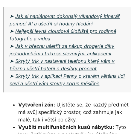
➤
Jak si naplánovat dokonalý víkendový itinerář
pomocí AI a ušetřit si hodiny hledání
➤
Nejlepší levná cloudová úložiště pro rodinné
fotografie a videa
➤
Jak v březnu ušetřit za nákup drogerie díky
jednoduchému triku se slevovými aplikacemi
➤
Skrytý trik v nastavení telefonu který vám v
březnu ušetří baterii o desítky procent
➤
Skrytý trik v aplikaci Penny o kterém většina lidí
neví a ušetří vám stovky korun měsíčně
Vytvoření zón:
Ujistěte se, že každý předmět
má svůj specifický prostor, což zahrnuje jak
malé, tak i větší položky.
Využití multifunkčních kusů nábytku:
Tyto