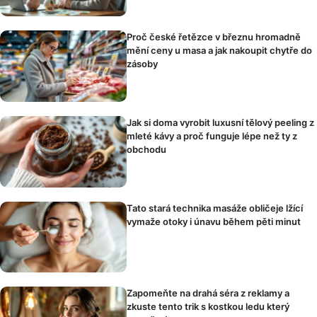
Proč české řetězce v březnu hromadně
mění ceny u masa a jak nakoupit chytře do
zásoby
Jak si doma vyrobit luxusní tělový peeling z
mleté kávy a proč funguje lépe než ty z
obchodu
Tato stará technika masáže obličeje lžící
vymaže otoky i únavu během pěti minut
Zapomeňte na drahá séra z reklamy a
zkuste tento trik s kostkou ledu který