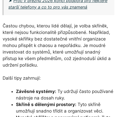
➤
Proč v březnu 2026 končí podpora pro některé
starší telefony a co to pro vás znamená
Častou chybou, kterou lidé dělají, je volba skříněk,
které nejsou funkcionalitě přizpůsobené. Například,
vysoké skříňky bez dostatečné vnitřní organizace
mohou přispět k chaosu a nepořádku. Je moudré
investovat do systémů, které umožňují snadný
přístup ke všem předmětům, což zjednoduší úklid a
udržení pořádku.
Další tipy zahrnují:
Závěsné systémy:
Ty udržují často používané
nástroje na dosah ruky.
Skříně s dělenými prostory:
Tyto skříně
umožňují snadno třídit a organizovat věci.