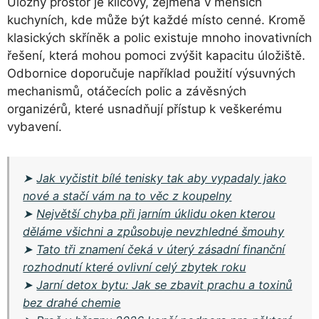
Úložný prostor je klíčový, zejména v menších
kuchyních, kde může být každé místo cenné. Kromě
klasických skříněk a polic existuje mnoho inovativních
řešení, která mohou pomoci zvýšit kapacitu úložiště.
Odbornice doporučuje například použití výsuvných
mechanismů, otáčecích polic a závěsných
organizérů, které usnadňují přístup k veškerému
vybavení.
➤
Jak vyčistit bílé tenisky tak aby vypadaly jako
nové a stačí vám na to věc z koupelny
➤
Největší chyba při jarním úklidu oken kterou
děláme všichni a způsobuje nevzhledné šmouhy
➤
Tato tři znamení čeká v úterý zásadní finanční
rozhodnutí které ovlivní celý zbytek roku
➤
Jarní detox bytu: Jak se zbavit prachu a toxinů
bez drahé chemie