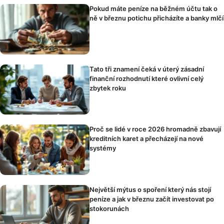
Pokud máte peníze na běžném účtu tak o
ně v březnu potichu přicházíte a banky mlčí
Tato tři znamení čeká v úterý zásadní
finanční rozhodnutí které ovlivní celý
zbytek roku
Proč se lidé v roce 2026 hromadně zbavují
kreditních karet a přecházejí na nové
systémy
Největší mýtus o spoření který nás stojí
peníze a jak v březnu začít investovat po
stokorunách