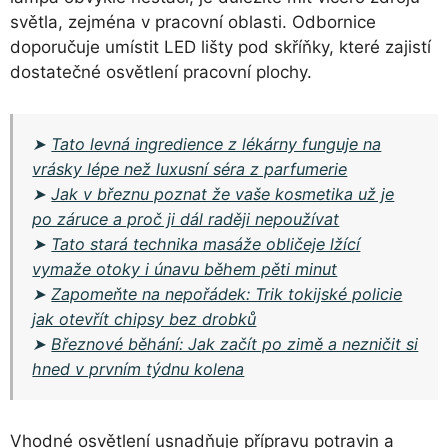
světla, zejména v pracovní oblasti. Odbornice
doporučuje umístit LED lišty pod skříňky, které zajistí
dostatečné osvětlení pracovní plochy.
➤
Tato levná ingredience z lékárny funguje na
vrásky lépe než luxusní séra z parfumerie
➤
Jak v březnu poznat že vaše kosmetika už je
po záruce a proč ji dál raději nepoužívat
➤
Tato stará technika masáže obličeje lžící
vymaže otoky i únavu během pěti minut
➤
Zapomeňte na nepořádek: Trik tokijské policie
jak otevřít chipsy bez drobků
➤
Březnové běhání: Jak začít po zimě a nezničit si
hned v prvním týdnu kolena
Vhodné osvětlení usnadňuje přípravu potravin a