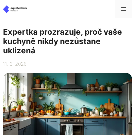
Přeskočit
Me
na
obsah
Expertka prozrazuje, proč vaše
kuchyně nikdy nezůstane
uklizená
11. 3. 2026