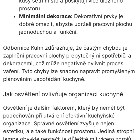
kusy šetří místo a poskytují více úložného
prostoru.
Minimální dekorace:
Dekorativní prvky je
dobré omezit, abyste udrželi pracovní plochu
jednoduchou a funkční.
Odbornice Kühn zdůrazňuje, že častým chybou je
zaplnění pracovní plochy přebytečnými spotřebiči a
dekoracemi, což může negativně ovlivnit proces
vaření. Tyto chyby lze snadno napravit promyšleným
plánováním uspořádání kuchyně.
Jak osvětlení ovlivňuje organizaci kuchyně
Osvětlení je dalším faktorem, který by neměl být
podceňován při utváření efektivní kuchyňské
organizace. Správné osvětlení zvyšuje nejen
estetiku, ale také funkčnost prostoru. Jediná stropní
lampa obvykle nestačí; je důležité mít vícero zdrojů