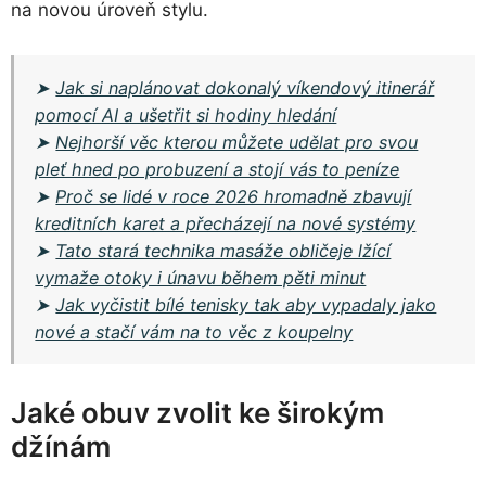
na novou úroveň stylu.
➤
Jak si naplánovat dokonalý víkendový itinerář
pomocí AI a ušetřit si hodiny hledání
➤
Nejhorší věc kterou můžete udělat pro svou
pleť hned po probuzení a stojí vás to peníze
➤
Proč se lidé v roce 2026 hromadně zbavují
kreditních karet a přecházejí na nové systémy
➤
Tato stará technika masáže obličeje lžící
vymaže otoky i únavu během pěti minut
➤
Jak vyčistit bílé tenisky tak aby vypadaly jako
nové a stačí vám na to věc z koupelny
Jaké obuv zvolit ke širokým
džínám