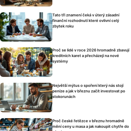
Tato tři znamení čeká v úterý zásadní
finanční rozhodnutí které ovlivní celý
zbytek roku
Proč se lidé v roce 2026 hromadně zbavují
kreditních karet a přecházejí na nové
systémy
Největší mýtus o spoření který nás stojí
peníze a jak v březnu začít investovat po
stokorunách
Proč české řetězce v březnu hromadně
mění ceny u masa a jak nakoupit chytře do