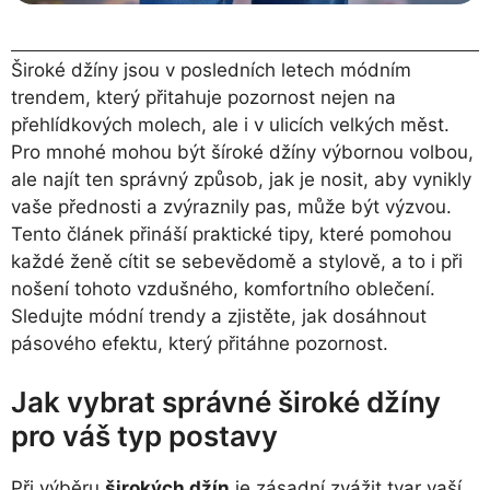
Široké džíny jsou v posledních letech módním
trendem, který přitahuje pozornost nejen na
přehlídkových molech, ale i v ulicích velkých měst.
Pro mnohé mohou být šíroké džíny výbornou volbou,
ale najít ten správný způsob, jak je nosit, aby vynikly
vaše přednosti a zvýraznily pas, může být výzvou.
Tento článek přináší praktické tipy, které pomohou
každé ženě cítit se sebevědomě a stylově, a to i při
nošení tohoto vzdušného, komfortního oblečení.
Sledujte módní trendy a zjistěte, jak dosáhnout
pásového efektu, který přitáhne pozornost.
Jak vybrat správné široké džíny
pro váš typ postavy
Při výběru
širokých džín
je zásadní zvážit tvar vaší