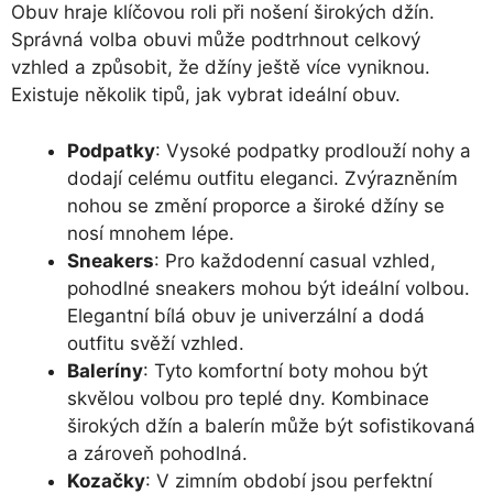
Obuv hraje klíčovou roli při nošení širokých džín.
Správná volba obuvi může podtrhnout celkový
vzhled a způsobit, že džíny ještě více vyniknou.
Existuje několik tipů, jak vybrat ideální obuv.
Podpatky
: Vysoké podpatky prodlouží nohy a
dodají celému outfitu eleganci. Zvýrazněním
nohou se změní proporce a široké džíny se
nosí mnohem lépe.
Sneakers
: Pro každodenní casual vzhled,
pohodlné sneakers mohou být ideální volbou.
Elegantní bílá obuv je univerzální a dodá
outfitu svěží vzhled.
Baleríny
: Tyto komfortní boty mohou být
skvělou volbou pro teplé dny. Kombinace
širokých džín a balerín může být sofistikovaná
a zároveň pohodlná.
Kozačky
: V zimním období jsou perfektní