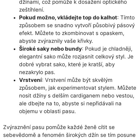
džínami, což pomůže k dosažení optického
zeštíhlení.
Pokud možno, vkládejte top do kalhot
: Tímto
způsobem se snadno vytvoří působivý pásový
efekt. Můžete to zkombinovat s opaskem,
abyste zvýraznily vaše křivky.
Široké saky nebo bundy
: Pokud je chladněji,
elegantní sako může rozjasnit celkový styl. Je
dobré vybrat sako, které je kratší, aby
nezakrylo pas.
Vrstvení
: Vrstvení může být skvělým
způsobem, jak experimentovat stylem. Můžete
nosit džíny s delším cardiganem nebo vestou,
ale dbejte na to, abyste si nepřidávali na
objemu v oblasti pasu.
Zvýraznění pasu pomůže každé ženě cítit se
sebevědomě a fenomén širokých džín se tím posune