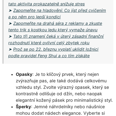
tato aktivita prokazatelně snižuje stres
➤
Zapomeňte na hladovění: Co jíst před cvičením
a po něm pro lepší kondici
➤
Zapomeňte na drahá séra z reklamy a zkuste
tento trik s kostkou ledu který vymaže únavu
➤
Tato tři znamení čeká v úterý zásadní finanční
rozhodnutí které ovlivní celý zbytek roku
➤
Proč se po 22. březnu vyplatí uklidit ložnici
podle pravidel Feng Shui a co tím získáte
Opasky
: Je to klíčový prvek, který nejen
zvýrazňuje pas, ale také dodává celkovému
vzhledu styl. Zvolte výrazný opasek, který se
kontrastně odlišuje od džín, nebo naopak
elegantní kožený pásek pro minimalistický styl.
Šperky
: Jemné náhrdelníky nebo náušnice
mohou dodat nádech elegance. Vyberte si