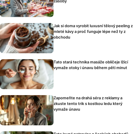
zásoby
Jak si doma vyrobit luxusní tělový peeling z
mleté kávy a proč funguje lépe než ty z
obchodu
Tato stará technika masáže obličeje lžící
vymaže otoky i únavu během pěti minut
Zapomeňte na drahá séra z reklamy a
zkuste tento trik s kostkou ledu který
vymaže únavu