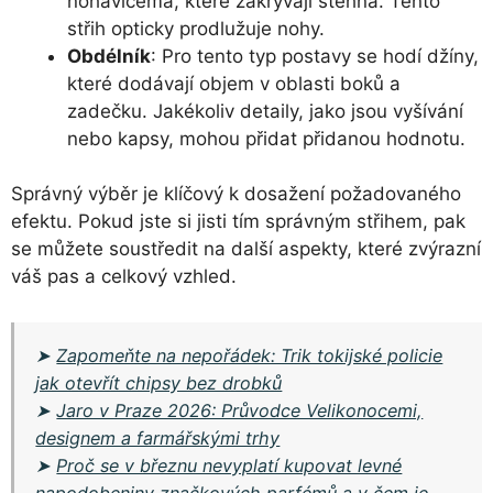
nohavicema, které zakrývají stehna. Tento
střih opticky prodlužuje nohy.
Obdélník
: Pro tento typ postavy se hodí džíny,
které dodávají objem v oblasti boků a
zadečku. Jakékoliv detaily, jako jsou vyšívání
nebo kapsy, mohou přidat přidanou hodnotu.
Správný výběr je klíčový k dosažení požadovaného
efektu. Pokud jste si jisti tím správným střihem, pak
se můžete soustředit na další aspekty, které zvýrazní
váš pas a celkový vzhled.
➤
Zapomeňte na nepořádek: Trik tokijské policie
jak otevřít chipsy bez drobků
➤
Jaro v Praze 2026: Průvodce Velikonocemi,
designem a farmářskými trhy
➤
Proč se v březnu nevyplatí kupovat levné