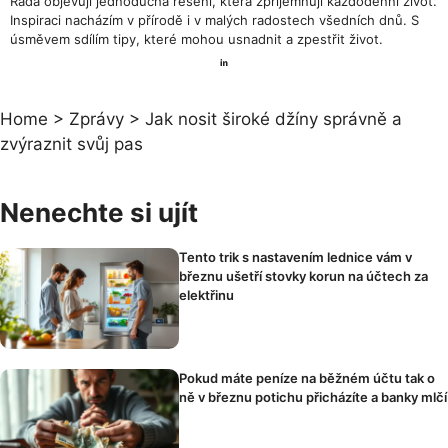
Ráda objevují jednoduchá řešení, která zpříjemňují každodenní život.
Inspiraci nacházím v přírodě i v malých radostech všedních dnů. S
úsměvem sdílím tipy, které mohou usnadnit a zpestřit život.
Home
>
Zprávy
>
Jak nosit široké džíny správně a
zvýraznit svůj pas
Nenechte si ujít
Tento trik s nastavením lednice vám v
březnu ušetří stovky korun na účtech za
elektřinu
Pokud máte peníze na běžném účtu tak o
ně v březnu potichu přicházíte a banky mlčí