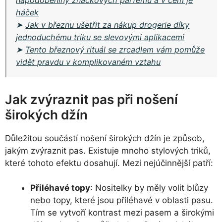
napodobeniny značkových parfémů a v čem je
háček
➤
Jak v březnu ušetřit za nákup drogerie díky
jednoduchému triku se slevovými aplikacemi
➤
Tento březnový rituál se zrcadlem vám pomůže
vidět pravdu v komplikovaném vztahu
Jak zvýraznit pas při nošení
širokých džín
Důležitou součástí nošení širokých džín je způsob,
jakým zvýraznit pas. Existuje mnoho stylových triků,
které tohoto efektu dosahují. Mezi nejúčinnější patří:
Přiléhavé topy
: Nositelky by měly volit blůzy
nebo topy, které jsou přiléhavé v oblasti pasu.
Tím se vytvoří kontrast mezi pasem a širokými