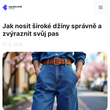
Přeskočit
Me
na
obsah
Jak nosit široké džíny správně a
zvýraznit svůj pas
21. 3. 2026