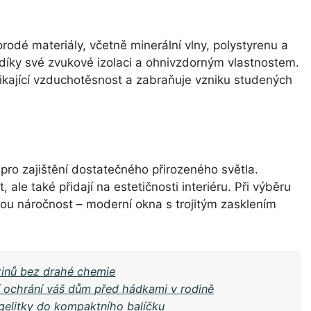
rodé materiály, včetně minerální vlny, polystyrenu a
á díky své zvukové izolaci a ohnivzdorným vlastnostem.
ikající vzduchotěsnost a zabraňuje vzniku studených
 pro zajištění dostatečného přirozeného světla.
ale také přidají na estetičnosti interiéru. Při výběru
ckou náročnost – moderní okna s trojitým zasklením
oxinů bez drahé chemie
í ochrání váš dům před hádkami v rodině
gelitky do kompaktního balíčku