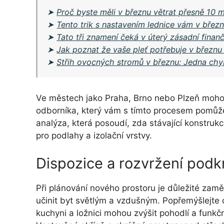
➤
Proč byste měli v březnu větrat přesně 10 m
➤
Tento trik s nastavením lednice vám v březn
➤
Tato tři znamení čeká v úterý zásadní finanč
➤
Jak poznat že vaše pleť potřebuje v březnu
➤
Střih ovocných stromů v březnu: Jedna chyb
Ve městech jako Praha, Brno nebo Plzeň mohou b
odborníka, který vám s tímto procesem pomůže.
analýza, která posoudí, zda stávající konstruk
pro podlahy a izolační vrstvy.
Dispozice a rozvržení podk
Při plánování nového prostoru je důležité zamě
učinit byt světlým a vzdušným. Popřemýšlejte 
kuchyni a ložnici mohou zvýšit pohodlí a funkč