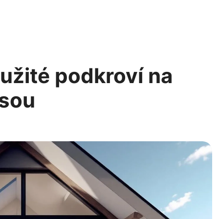
užité podkroví na
asou