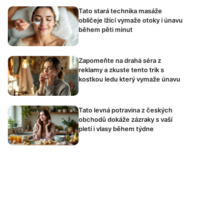
Tato stará technika masáže
obličeje lžící vymaže otoky i únavu
během pěti minut
Zapomeňte na drahá séra z
reklamy a zkuste tento trik s
kostkou ledu který vymaže únavu
Tato levná potravina z českých
obchodů dokáže zázraky s vaší
pletí i vlasy během týdne