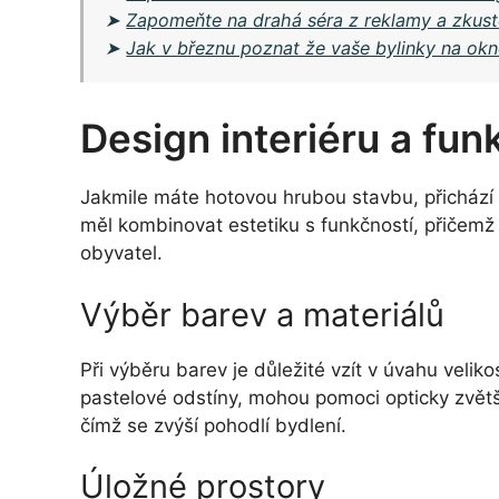
➤
Zapomeňte na drahá séra z reklamy a zkuste
➤
Jak v březnu poznat že vaše bylinky na okně
Design interiéru a fun
Jakmile máte hotovou hrubou stavbu, přichází 
měl kombinovat estetiku s funkčností, přičemž 
obyvatel.
Výběr barev a materiálů
Při výběru barev je důležité vzít v úvahu velikos
pastelové odstíny, mohou pomoci opticky zvětš
čímž se zvýší pohodlí bydlení.
Úložné prostory