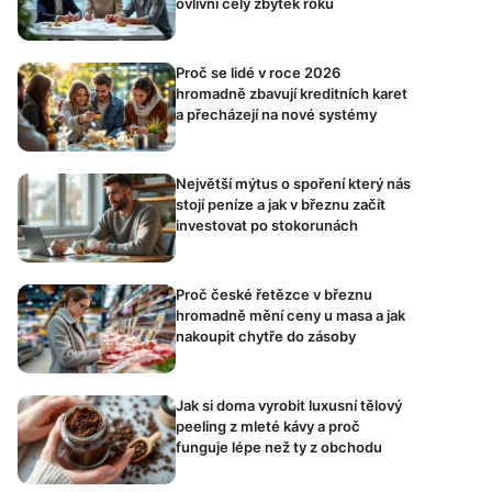
ovlivní celý zbytek roku
Proč se lidé v roce 2026
hromadně zbavují kreditních karet
a přecházejí na nové systémy
Největší mýtus o spoření který nás
stojí peníze a jak v březnu začít
investovat po stokorunách
Proč české řetězce v březnu
hromadně mění ceny u masa a jak
nakoupit chytře do zásoby
Jak si doma vyrobit luxusní tělový
peeling z mleté kávy a proč
funguje lépe než ty z obchodu