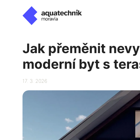
Přeskočit
na
obsah
Jak přeměnit nevy
moderní byt s ter
17. 3. 2026