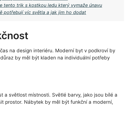
 tento trik s kostkou ledu který vymaže únavu
 potřebují víc světla a jak jim ho dodat
kčnost
čas na design interiéru. Moderní byt v podkroví by
důraz by měl být kladen na individuální potřeby
t a světlost místnosti. Světlé barvy, jako jsou bílé a
it prostor. Nábytek by měl být funkční a moderní,