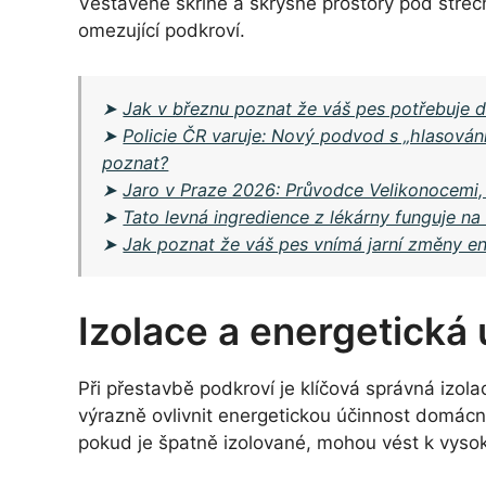
Vestavěné skříně a skrýšné prostory pod stře
omezující podkroví.
➤
Jak v březnu poznat že váš pes potřebuje die
➤
Policie ČR varuje: Nový podvod s „hlasová
poznat?
➤
Jaro v Praze 2026: Průvodce Velikonocemi,
➤
Tato levná ingredience z lékárny funguje na
➤
Jak poznat že váš pes vnímá jarní změny en
Izolace a energetická
Při přestavbě podkroví je klíčová správná izol
výrazně ovlivnit energetickou účinnost domácno
pokud je špatně izolované, mohou vést k vyso