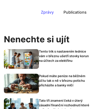
Zprávy
Publications
Nenechte si ujít
Tento trik s nastavením lednice
vám v březnu ušetří stovky korun
na účtech za elektřinu
Pokud máte peníze na běžném
účtu tak o ně v březnu potichu
přicházíte a banky mlčí
Tato tři znamení čeká v úterý
zásadní finanční rozhodnutí které