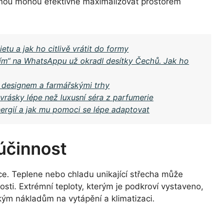
chou mohou efektivně maximalizovat prostorem
tu a jak ho citlivě vrátit do formy
ním“ na WhatsAppu už okradl desítky Čechů. Jak ho
 designem a farmářskými trhy
 vrásky lépe než luxusní séra z parfumerie
ergií a jak mu pomoci se lépe adaptovat
 účinnost
ace. Teplene nebo chladu unikající střecha může
sti. Extrémní teploty, kterým je podkroví vystaveno,
kým nákladům na vytápění a klimatizaci.