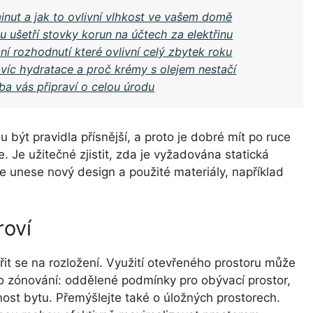
inut a jak to ovlivní vlhkost ve vašem domě
u ušetří stovky korun na účtech za elektřinu
ní rozhodnutí které ovlivní celý zbytek roku
 víc hydratace a proč krémy s olejem nestačí
a vás připraví o celou úrodu
ýt pravidla přísnější, a proto je dobré mít po ruce
 Je užitečné zjistit, zda je vyžadována statická
ce unese nový design a použité materiály, například
roví
řit se na rozložení. Využití otevřeného prostoru může
o zónování: oddělené podmínky pro obývací prostor,
nost bytu. Přemýšlejte také o úložných prostorech.