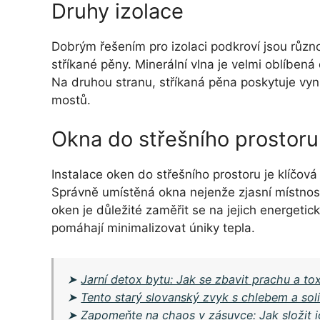
Druhy izolace
Dobrým řešením pro izolaci podkroví jsou různo
stříkané pěny. Minerální vlna je velmi oblíben
Na druhou stranu, stříkaná pěna poskytuje vyn
mostů.
Okna do střešního prostoru
Instalace oken do střešního prostoru je klíčová
Správně umístěná okna nejenže zjasní místnost, 
oken je důležité zaměřit se na jejich energeti
pomáhají minimalizovat úniky tepla.
➤
Jarní detox bytu: Jak se zbavit prachu a t
➤
Tento starý slovanský zvyk s chlebem a sol
➤
Zapomeňte na chaos v zásuvce: Jak složit i