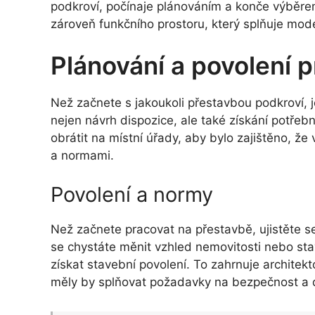
podkroví, počínaje plánováním a konče výběrem
zároveň funkčního prostoru, který splňuje mode
Plánování a povolení 
Než začnete s jakoukoli přestavbou podkroví, je
nejen návrh dispozice, ale také získání potřeb
obrátit na místní úřady, aby bylo zajištěno, ž
a normami.
Povolení a normy
Než začnete pracovat na přestavbě, ujistěte s
se chystáte měnit vzhled nemovitosti nebo stav
získat stavební povolení. To zahrnuje architek
měly by splňovat požadavky na bezpečnost a 