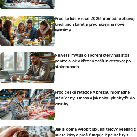
Proč se lidé v roce 2026 hromadně zbavují
kreditních karet a přecházejí na nové
systémy
Největší mýtus o spoření který nás stojí
peníze a jak v březnu začít investovat po
stokorunách
Proč české řetězce v březnu hromadně
mění ceny u masa a jak nakoupit chytře do
zásoby
Jak si doma vyrobit luxusní tělový peeling z
mleté kávy a proč funguje lépe než ty z