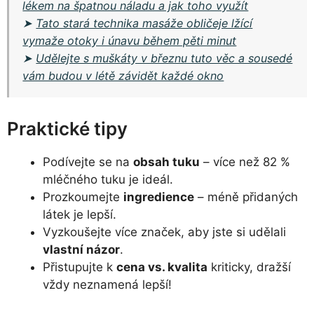
lékem na špatnou náladu a jak toho využít
➤
Tato stará technika masáže obličeje lžící
vymaže otoky i únavu během pěti minut
➤
Udělejte s muškáty v březnu tuto věc a sousedé
vám budou v létě závidět každé okno
Praktické tipy
Podívejte se na
obsah tuku
– více než 82 %
mléčného tuku je ideál.
Prozkoumejte
ingredience
– méně přidaných
látek je lepší.
Vyzkoušejte více značek, aby jste si udělali
vlastní názor
.
Přistupujte k
cena vs. kvalita
kriticky, dražší
vždy neznamená lepší!