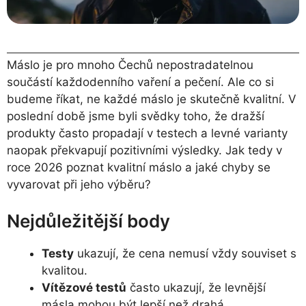
Máslo je pro mnoho Čechů nepostradatelnou
součástí každodenního vaření a pečení. Ale co si
budeme říkat, ne každé máslo je skutečně kvalitní. V
poslední době jsme byli svědky toho, že dražší
produkty často propadají v testech a levné varianty
naopak překvapují pozitivními výsledky. Jak tedy v
roce 2026 poznat kvalitní máslo a jaké chyby se
vyvarovat při jeho výběru?
Nejdůležitější body
Testy
ukazují, že cena nemusí vždy souviset s
kvalitou.
Vítězové testů
často ukazují, že levnější
másla mohou být lepší než drahá.