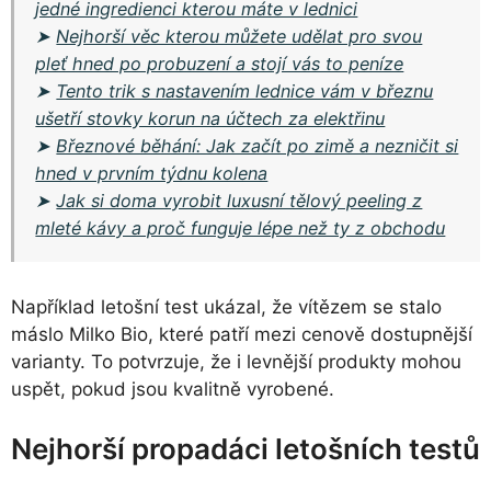
jedné ingredienci kterou máte v lednici
➤
Nejhorší věc kterou můžete udělat pro svou
pleť hned po probuzení a stojí vás to peníze
➤
Tento trik s nastavením lednice vám v březnu
ušetří stovky korun na účtech za elektřinu
➤
Březnové běhání: Jak začít po zimě a nezničit si
hned v prvním týdnu kolena
➤
Jak si doma vyrobit luxusní tělový peeling z
mleté kávy a proč funguje lépe než ty z obchodu
Například letošní test ukázal, že vítězem se stalo
máslo Milko Bio, které patří mezi cenově dostupnější
varianty. To potvrzuje, že i levnější produkty mohou
uspět, pokud jsou kvalitně vyrobené.
Nejhorší propadáci letošních testů