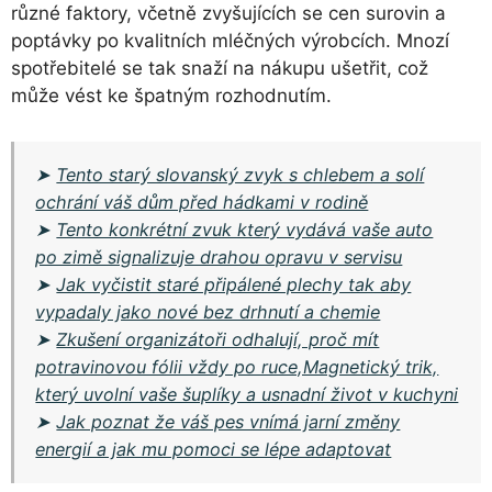
různé faktory, včetně zvyšujících se cen surovin a
poptávky po kvalitních mléčných výrobcích. Mnozí
spotřebitelé se tak snaží na nákupu ušetřit, což
může vést ke špatným rozhodnutím.
➤
Tento starý slovanský zvyk s chlebem a solí
ochrání váš dům před hádkami v rodině
➤
Tento konkrétní zvuk který vydává vaše auto
po zimě signalizuje drahou opravu v servisu
➤
Jak vyčistit staré připálené plechy tak aby
vypadaly jako nové bez drhnutí a chemie
➤
Zkušení organizátoři odhalují, proč mít
potravinovou fólii vždy po ruce,Magnetický trik,
který uvolní vaše šuplíky a usnadní život v kuchyni
➤
Jak poznat že váš pes vnímá jarní změny
energií a jak mu pomoci se lépe adaptovat