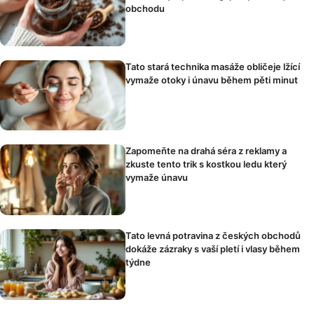
obchodu
Tato stará technika masáže obličeje lžící
vymaže otoky i únavu během pěti minut
Zapomeňte na drahá séra z reklamy a
zkuste tento trik s kostkou ledu který
vymaže únavu
Tato levná potravina z českých obchodů
dokáže zázraky s vaší pletí i vlasy během
týdne