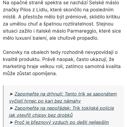
Na opačné straně spektra se nachází Selské máslo
značky Pilos z Lidlu, které skončilo na posledním
místě. A přestože mělo být prémiové, sklidilo kritiku
za umělou chuť a špatnou roztíratelnost. Stejnou
situaci zažilo i italské máslo Parmareggio, které sice
mělo luxusní balení, ale chuťově propadlo.
Cenovky na obalech tedy rozhodně nevypovídají o
kvalitě produktu. Právě naopak, často ukazují, že
marketing hraje velkou roli, zatímco samotná kvalita
může zůstat opomíjena.
➤
Zapomeňte na drhnutí: Tento trik se saponátem
vyčistí hrnec po kari bez námahy
➤
Zapomeňte na nepořádek: Trik tokijské policie
jak otevřít chipsy bez drobků
➤
Proč je březnový vzduch po dešti nejlepším