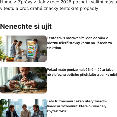
Home
>
Zprávy
>
Jak v roce 2026 poznat kvalitní máslo
v testu a proč drahé značky tentokrát propadly
Nenechte si ujít
Tento trik s nastavením lednice vám v
březnu ušetří stovky korun na účtech za
elektřinu
Pokud máte peníze na běžném účtu tak o
ně v březnu potichu přicházíte a banky mlčí
Tato tři znamení čeká v úterý zásadní
finanční rozhodnutí které ovlivní celý
zbytek roku