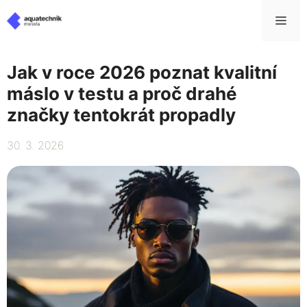
Přeskočit
Me
na
obsah
Jak v roce 2026 poznat kvalitní
máslo v testu a proč drahé
značky tentokrát propadly
30. 3. 2026