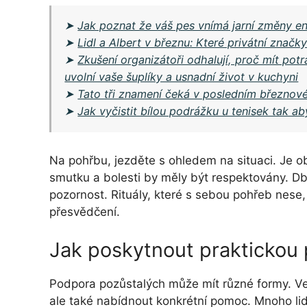
➤
Jak poznat že váš pes vnímá jarní změny en
➤
Lidl a Albert v březnu: Které privátní značky 
➤
Zkušení organizátoři odhalují, proč mít potr
uvolní vaše šuplíky a usnadní život v kuchyni
➤
Tato tři znamení čeká v posledním březnov
➤
Jak vyčistit bílou podrážku u tenisek tak ab
Na pohřbu, jezděte s ohledem na situaci. Je obvy
smutku a bolesti by měly být respektovány. Db
pozornost. Rituály, které s sebou pohřeb nese, 
přesvědčení.
Jak poskytnout praktickou
Podpora pozůstalých může mít různé formy. Ve 
ale také nabídnout konkrétní pomoc. Mnoho lidí