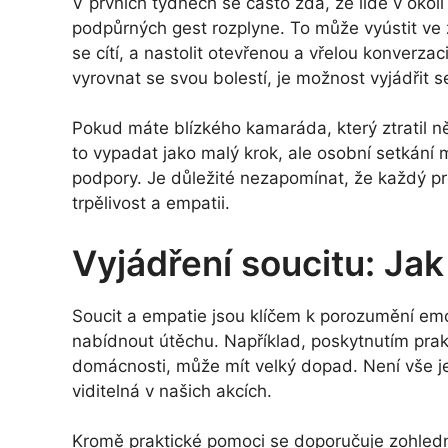
V prvních týdnech se často zdá, že lidé v okolí
podpůrných gest rozplyne. To může vyústit ve z
se cítí, a nastolit otevřenou a vřelou konverzac
vyrovnat se svou bolestí, je možnost vyjádřit s
Pokud máte blízkého kamaráda, který ztratil ně
to vypadat jako malý krok, ale osobní setkání
podpory. Je důležité nezapomínat, že každý p
trpělivost a empatii.
Vyjádření soucitu: Jak 
Soucit a empatie jsou klíčem k porozumění em
nabídnout útěchu. Například, poskytnutím prak
domácnosti, může mít velký dopad. Není vše j
viditelná v našich akcích.
Kromě praktické pomoci se doporučuje zohledn