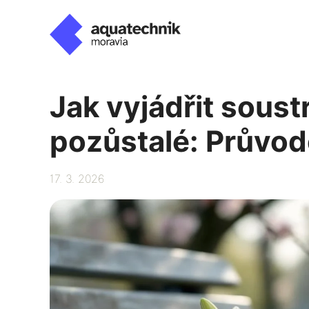
Přeskočit
na
obsah
Jak vyjádřit soust
pozůstalé: Průvod
17. 3. 2026