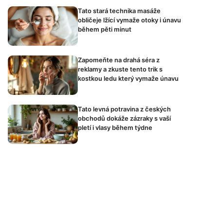
Tato stará technika masáže
obličeje lžící vymaže otoky i únavu
během pěti minut
Zapomeňte na drahá séra z
reklamy a zkuste tento trik s
kostkou ledu který vymaže únavu
Tato levná potravina z českých
obchodů dokáže zázraky s vaší
pletí i vlasy během týdne