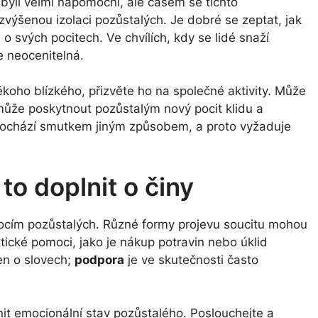
 byli velmi nápomocní, ale časem se tíchto
výšenou izolaci pozůstalých. Je dobré se zeptat, jak
i o svých pocitech. Ve chvílích, kdy se lidé snaží
e neocenitelná.
koho blízkého, přizvěte ho na společné aktivity. Může
 může poskytnout pozůstalým nový pocit klidu a
rochází smutkem jiným způsobem, a proto vyžaduje
to doplnit o činy
ocím pozůstalých. Různé formy projevu soucitu mohou
tické pomoci, jako je nákup potravin nebo úklid
en o slovech;
podpora
je ve skutečnosti často
it emocionální stav pozůstalého. Poslouchejte a