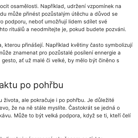
ocit osamělosti. Například, udržení vzpomínek na
du může přinést pozůstalým útěchu a důvod se
pro podporu, neboť umožňují lidem sdílet své
hto rituálů a neodmítejte je, pokud budete pozváni.
 kterou přinášejí. Například květiny často symbolizují
může znamenat pro pozůstalé posílení ennergie a
gesto, ať už malé či velké, by mělo být činěno s
taktu po pohřbu
u života, ale pokračuje i po pohřbu. Je důležité
evo, že na ně stále myslíte. Častokrát se jedná o
vu. Může to být velká podpora, když se ti, kteří čelí