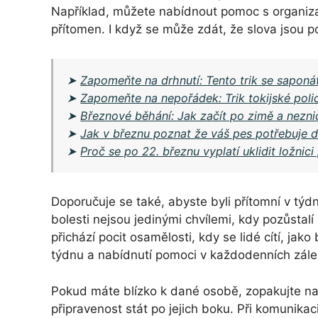
Například, můžete nabídnout pomoc s organizac
přítomen. I když se může zdát, že slova jsou pos
➤
Zapomeňte na drhnutí: Tento trik se saponá
➤
Zapomeňte na nepořádek: Trik tokijské polic
➤
Březnové běhání: Jak začít po zimě a nezni
➤
Jak v březnu poznat že váš pes potřebuje die
➤
Proč se po 22. březnu vyplatí uklidit ložnic
Doporučuje se také, abyste byli přítomní v týd
bolesti nejsou jedinými chvílemi, kdy pozůstalí
přichází pocit osamělosti, kdy se lidé cítí, jak
týdnu a nabídnutí pomoci v každodenních zál
Pokud máte blízko k dané osobě, zopakujte na
připravenost stát po jejich boku. Při komunikac