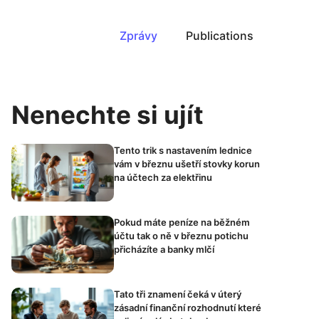
Zprávy
Publications
Nenechte si ujít
Tento trik s nastavením lednice
vám v březnu ušetří stovky korun
na účtech za elektřinu
Pokud máte peníze na běžném
účtu tak o ně v březnu potichu
přicházíte a banky mlčí
Tato tři znamení čeká v úterý
zásadní finanční rozhodnutí které