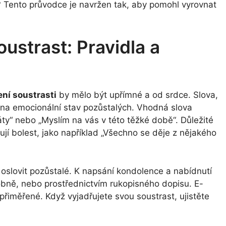
 Tento průvodce je navržen tak, aby pomohl vyrovnat
oustrast: Pravidla a
ení soustrasti
by mělo být upřímné a od srdce. Slova,
 na emocionální stav pozůstalých. Vhodná slova
áty“ nebo „Myslím na vás v této těžké době“. Důležité
zují bolest, jako například „Všechno se děje z nějakého
 oslovit pozůstalé. K napsání kondolence a nabídnutí
bně, nebo prostřednictvím rukopisného dopisu. E-
iměřené. Když vyjadřujete svou soustrast, ujistěte