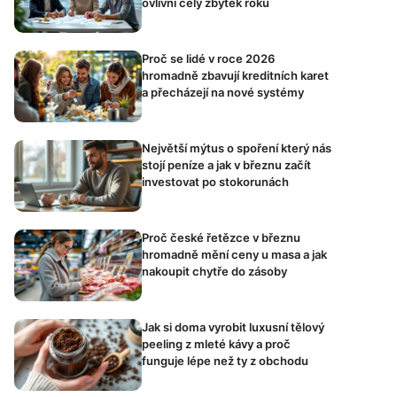
ovlivní celý zbytek roku
Proč se lidé v roce 2026
hromadně zbavují kreditních karet
a přecházejí na nové systémy
Největší mýtus o spoření který nás
stojí peníze a jak v březnu začít
investovat po stokorunách
Proč české řetězce v březnu
hromadně mění ceny u masa a jak
nakoupit chytře do zásoby
Jak si doma vyrobit luxusní tělový
peeling z mleté kávy a proč
funguje lépe než ty z obchodu