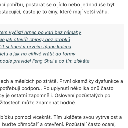
í pohřbu, postarat se o jídlo nebo jednoduše být
tačující, často je to činy, které mají větší váhu.
tem vyčistí hrnec po kari bez námahy
ie jak otevřít chipsy bez drobků
čit si hned v prvním týdnu kolena
tu a jak ho citlivě vrátit do formy
i podle pravidel Feng Shui a co tím získáte
nech a měsících po ztrátě. První okamžiky dysfunkce a
 potřebují podporu. Po uplynutí několika dnů často
o by je ostatní zapomněli. Oslovení pozůstalých po
ežitostech může znamenat hodně.
bídku pomoci vícekrát. Tím ukážete svou vytrvalost a
i buďte přímočaří a otevření. Pozůstalí často ocení,