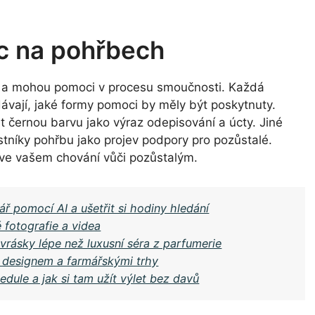
ic na pohřbech
am a mohou pomoci v procesu smoučnosti. Každá
dávají, jaké formy pomoci by měly být poskytnuty.
t černou barvu jako výraz odepisování a úcty. Jiné
častníky pohřbu jako projev podpory pro pozůstalé.
ti ve vašem chování vůči pozůstalým.
ář pomocí AI a ušetřit si hodiny hledání
 fotografie a videa
 vrásky lépe než luxusní séra z parfumerie
 designem a farmářskými trhy
edule a jak si tam užít výlet bez davů