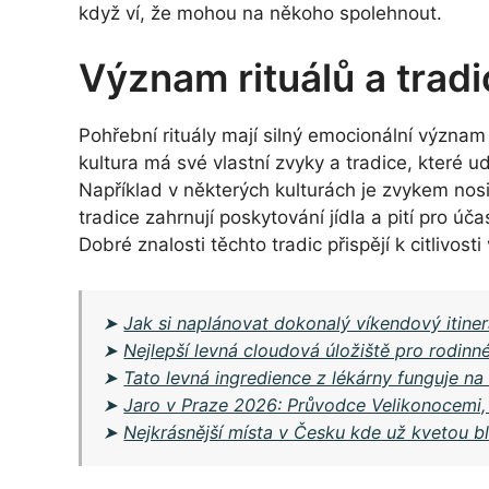
když ví, že mohou na někoho spolehnout.
Význam rituálů a trad
Pohřební rituály mají silný emocionální význ
kultura má své vlastní zvyky a tradice, které u
Například v některých kulturách je zvykem nosi
tradice zahrnují poskytování jídla a pití pro ú
Dobré znalosti těchto tradic přispějí k citlivos
➤
Jak si naplánovat dokonalý víkendový itiner
➤
Nejlepší levná cloudová úložiště pro rodinné
➤
Tato levná ingredience z lékárny funguje na
➤
Jaro v Praze 2026: Průvodce Velikonocemi,
➤
Nejkrásnější místa v Česku kde už kvetou bl