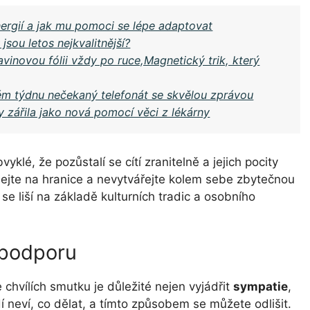
ergií a jak mu pomoci se lépe adaptovat
jsou letos nejkvalitnější?
avinovou fólii vždy po ruce,Magnetický trik, který
ém týdnu nečekaný telefonát se skvělou zprávou
y zářila jako nová pomocí věci z lékárny
klé, že pozůstalí se cítí zranitelně a jejich pocity
ejte na hranice a nevytvářejte kolem sebe zbytečnou
se liší na základě kulturních tradic a osobního
 podporu
chvílích smutku je důležité nejen vyjádřit
sympatie
,
 neví, co dělat, a tímto způsobem se můžete odlišit.