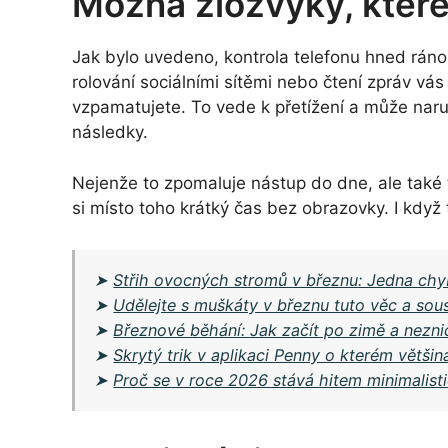
Možná zlozvyky, které
Jak bylo uvedeno, kontrola telefonu hned rán
rolování sociálními sítěmi nebo čtení zpráv vá
vzpamatujete. To vede k přetížení a může naru
následky.
Nejenže to zpomaluje nástup do dne, ale také 
si místo toho krátký čas bez obrazovky. I když 
➤
Střih ovocných stromů v březnu: Jedna chyb
➤
Udělejte s muškáty v březnu tuto věc a so
➤
Březnové běhání: Jak začít po zimě a nezni
➤
Skrytý trik v aplikaci Penny o kterém většin
➤
Proč se v roce 2026 stává hitem minimalisti