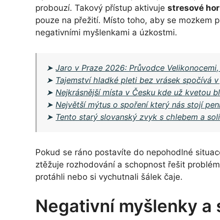
probouzí. Takový přístup aktivuje
stresové ho
pouze na přežití. Místo toho, aby se mozkem p
negativními myšlenkami a úzkostmi.
➤
Jaro v Praze 2026: Průvodce Velikonocemi,
➤
Tajemství hladké pleti bez vrásek spočívá v 
➤
Nejkrásnější místa v Česku kde už kvetou bl
➤
Největší mýtus o spoření který nás stojí pe
➤
Tento starý slovanský zvyk s chlebem a sol
Pokud se ráno postavíte do nepohodlné situac
ztěžuje rozhodování a schopnost řešit problém
protáhli nebo si vychutnali šálek čaje.
Negativní myšlenky a 