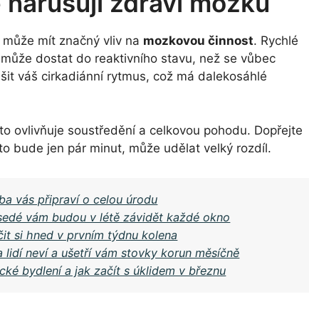
 narušují zdraví mozku
o může mít značný vliv na
mozkovou činnost
. Rychlé
s může dostat do reaktivního stavu, než se vůbec
šit váš cirkadiánní rytmus, což má dalekosáhlé
to ovlivňuje soustředění a celkovou pohodu. Dopřejte
to bude jen pár minut, může udělat velký rozdíl.
a vás připraví o celou úrodu
usedé vám budou v létě závidět každé okno
čit si hned v prvním týdnu kolena
a lidí neví a ušetří vám stovky korun měsíčně
cké bydlení a jak začít s úklidem v březnu