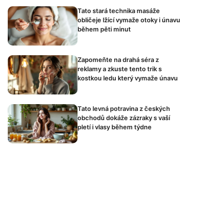
Tato stará technika masáže
obličeje lžící vymaže otoky i únavu
během pěti minut
Zapomeňte na drahá séra z
reklamy a zkuste tento trik s
kostkou ledu který vymaže únavu
Tato levná potravina z českých
obchodů dokáže zázraky s vaší
pletí i vlasy během týdne