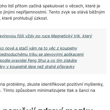
o lidí přitom začíná spekulovat o věcech, které je
bo jinými nepříjemnostmi. Tento zvyk se stává běžným
 které prohlubují úzkost.
avinovou fólii vždy po ruce,Magnetický trik, který
jako nové a stačí vám na to věc z koupelny
y jednoduchému triku se slevovými aplikacemi
i podle pravidel Feng Shui a co tím získáte
páry v koupelně lépe než drahé přípravky
na problémy, zkuste identifikovat pozitivní myšlenky,
. Tímto způsobem minimalizujete tlak a šanci na