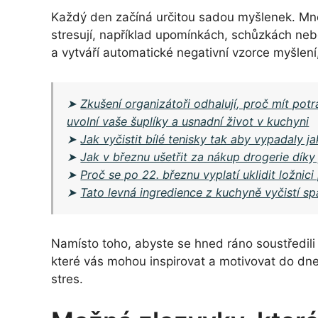
Každý den začíná určitou sadou myšlenek. Mnoh
stresují, například upomínkách, schůzkách ne
a vytváří automatické negativní vzorce myšlení,
➤
Zkušení organizátoři odhalují, proč mít potr
uvolní vaše šuplíky a usnadní život v kuchyni
➤
Jak vyčistit bílé tenisky tak aby vypadaly 
➤
Jak v březnu ušetřit za nákup drogerie dík
➤
Proč se po 22. březnu vyplatí uklidit ložnic
➤
Tato levná ingredience z kuchyně vyčistí s
Namísto toho, abyste se hned ráno soustředili 
které vás mohou inspirovat a motivovat do dne
stres.