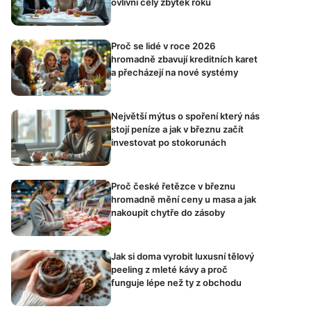
ovlivní celý zbytek roku
Proč se lidé v roce 2026
hromadně zbavují kreditních karet
a přecházejí na nové systémy
Největší mýtus o spoření který nás
stojí peníze a jak v březnu začít
investovat po stokorunách
Proč české řetězce v březnu
hromadně mění ceny u masa a jak
nakoupit chytře do zásoby
Jak si doma vyrobit luxusní tělový
peeling z mleté kávy a proč
funguje lépe než ty z obchodu