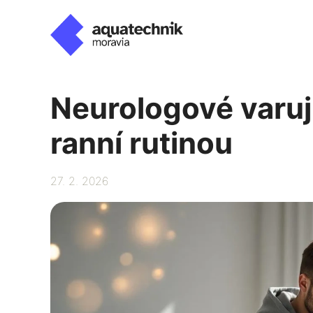
Přeskočit
na
obsah
Neurologové varuj
ranní rutinou
27. 2. 2026