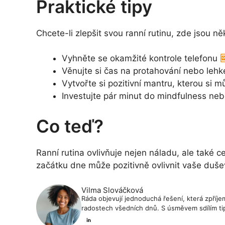
Praktické tipy
Chcete-li zlepšit svou ranní rutinu, zde jsou n
Vyhněte se okamžité kontrole telefonu
Věnujte si čas na protahování nebo lehk
Vytvořte si pozitivní mantru, kterou si
Investujte pár minut do mindfulness ne
Co teď?
Ranní rutina ovlivňuje nejen náladu, ale také c
začátku dne může pozitivně ovlivnit vaše duše
Vilma Slováčková
Ráda objevují jednoduchá řešení, která zpříjem
radostech všedních dnů. S úsměvem sdílím tip