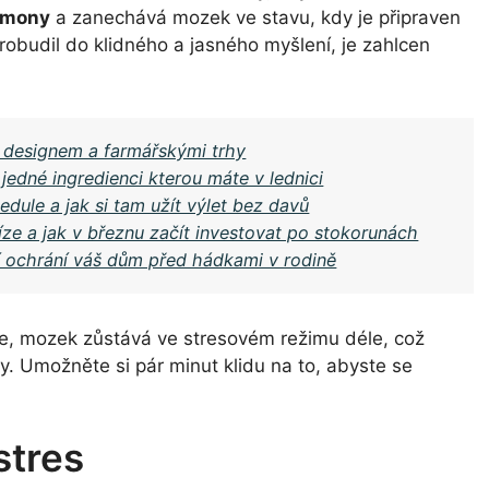
rmony
a zanechává mozek ve stavu, kdy je připraven
robudil do klidného a jasného myšlení, je zahlcen
 designem a farmářskými trhy
jedné ingredienci kterou máte v lednici
edule a jak si tam užít výlet bez davů
níze a jak v březnu začít investovat po stokorunách
í ochrání váš dům před hádkami v rodině
e, mozek zůstává ve stresovém režimu déle, což
y. Umožněte si pár minut klidu na to, abyste se
stres