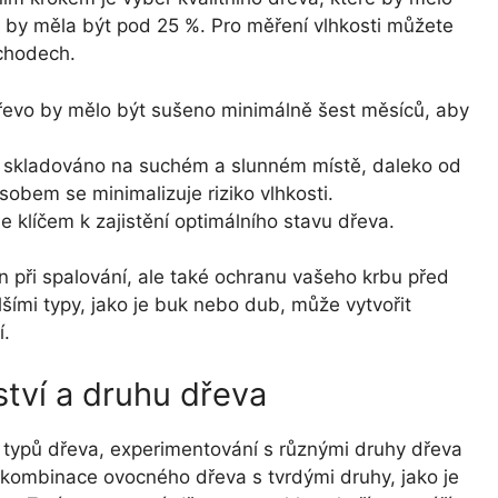
i by měla být pod 25 %. Pro měření vlhkosti můžete
bchodech.
evo by mělo být sušeno minimálně šest měsíců, aby
 skladováno na suchém a slunném místě, daleko od
obem se minimalizuje riziko vlhkosti.
je klíčem k zajistění optimálního stavu dřeva.
n při spalování, ale také ochranu vašeho krbu před
ími typy, jako je buk nebo dub, může vytvořit
í.
tví a druhu dřeva
 typů dřeva, experimentování s různými druhy dřeva
d kombinace ovocného dřeva s tvrdými druhy, jako je