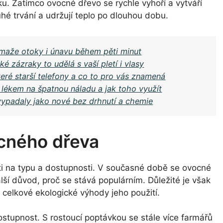
ku. Zatímco ovocné dřevo se rychle vyhoří a vytváří
hé trvání a udržují teplo po dlouhou dobu.
vymaže otoky i únavu během pěti minut
ké zázraky to udělá s vaší pletí i vlasy
ré starší telefony a co to pro vás znamená
 lékem na špatnou náladu a jak toho využít
 vypadaly jako nové bez drhnutí a chemie
cného dřeva
sti na typu a dostupnosti. V současné době se ovocné
ší důvod, proč se stává populárním. Důležité je však
i celkové ekologické výhody jeho použití.
stupnost. S rostoucí poptávkou se stále více farmářů