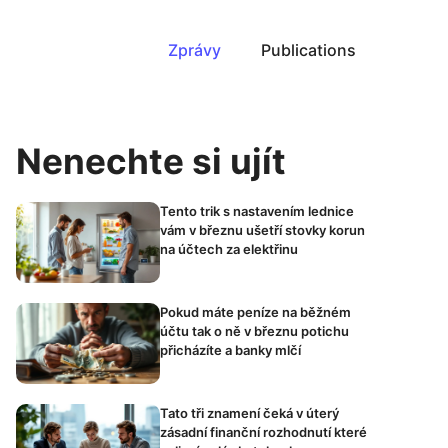
Zprávy
Publications
Nenechte si ujít
Tento trik s nastavením lednice
vám v březnu ušetří stovky korun
na účtech za elektřinu
Pokud máte peníze na běžném
účtu tak o ně v březnu potichu
přicházíte a banky mlčí
Tato tři znamení čeká v úterý
zásadní finanční rozhodnutí které