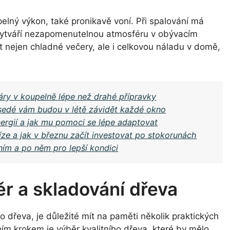
elný výkon, také pronikavě voní. Při spalování má
 vytváří nezapomenutelnou atmosféru v obývacím
t nejen chladné večery, ale i celkovou náladu v domě,
páry v koupelně lépe než drahé přípravky
usedé vám budou v létě závidět každé okno
ergií a jak mu pomoci se lépe adaptovat
níze a jak v březnu začít investovat po stokorunách
ním a po něm pro lepší kondici
ěr a skladování dřeva
dřeva, je důležité mít na paměti několik praktických
ním krokem je výběr kvalitního dřeva, které by mělo