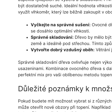
být dostatečně suché. Ideální hodnota vlhkost
využít vlhkoměr, který lze běžně zakoupit v o
Vyčkejte na správné sušení:
Ovocné dř
se dosáhlo optimální vlhkosti.
Správné skladování:
Dřevo by mělo být
země a ideálně pod střechou. Tímto způs
Vytvořte dobrý vzdušný oběh:
Větrání 
Správné skladování dřeva ovlivňuje nejen výko
usazeninami. Kombinace ovocného dřeva s dalš
perfektní mix pro vaši oblíbenou metodu topen
Důležité poznámky k množs
Pokud budete mít možnost vybrat si z různých
může otevřít nové obzory při topení. Napříkla