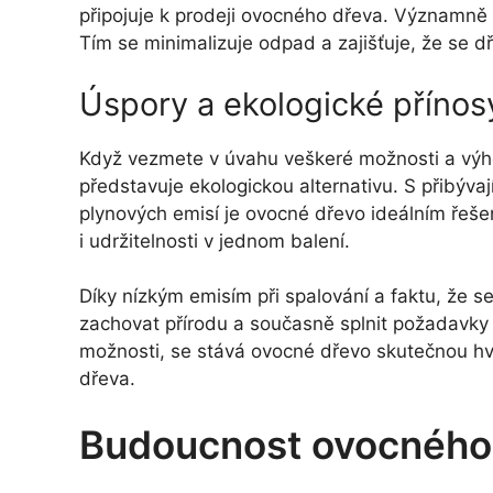
připojuje k prodeji ovocného dřeva. Významně 
Tím se minimalizuje odpad a zajišťuje, že se d
Úspory a ekologické přínos
Když vezmete v úvahu veškeré možnosti a výho
představuje ekologickou alternativu. S přibýva
plynových emisí je ovocné dřevo ideálním řeš
i udržitelnosti v jednom balení.
Díky nízkým emisím při spalování a faktu, že s
zachovat přírodu a současně splnit požadavky en
možnosti, se stává ovocné dřevo skutečnou h
dřeva.
Budoucnost ovocného 