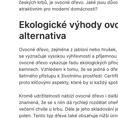
českých krbů, je ovocné dřevo. Jaké jsou dův
atraktivním pro moderní domácnosti?
Ekologické výhody ov
alternativa
Ovocné dřevo, zejména z jabloní nebo hrušek, z
se vyznačuje vysokou výhřevností a příjemnou a
ovocné dřevo vykazuje řadu ekologických přínosů
kamnech. Vzhledem k tomu, že se jedná o dřevo 
šetrného přístupu k životnímu prostředí. Certif
proto klíčovými aspekty, které by si každý spot
Kromě udržitelnosti nabízí ovocné dřevo i další
znamená, že se s ním dá rychleji rozdělat oheň. 
večerní chvíle u krbu. Dále je jeho skladování
polen. Tento typ dřeva také obsahuje nižší úr