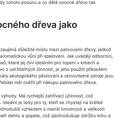
ody tohoto posunu a co dělá ovocné dřevo tak
ocného dřeva jako
aujímá důležité místo mezi palivovými dřevy, jelikož
romatickou vůní při spalování. Jak uvádějí odborníci,
, které jej činí ideálním pro topení v krbech a
z udržitelných činností, je jeho použití příkladem
ikáty ekologického pěstování a obnovitelné zdroje jsou
řebitel měl ověřit při nákupu palivového dřeva.
 výhody. Má rychlejší zahřívací účinnost, což
Ideální je tedy pro ty, kteří se chystají na krátké
 jednodušší vzhledem k menší hmotnosti a velikosti
oveň dehtu a popela, což zjednodušuje údržbu krbu a