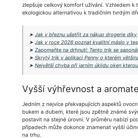
zlepšuje celkový komfort užívání. Vzhledem k 
ekologickou alternativou k tradičním tvrdým d
➤
Jak v březnu ušetřit za nákup drogerie dík
➤
Jak v roce 2026 poznat kvalitní máslo v te
➤
Zapomeňte na drhnutí: Tento trik se saponá
➤
Skrytý trik v aplikaci Penny o kterém většin
➤
Největší chyba při jarním úklidu oken kter
Vyšší výhřevnost a aromate
Jedním z nejvíce překvapujících aspektů ovocn
bukem a dubem, které jsou zpětně známé svým
postavit na stejné úrovni. V průměru nabízí po
případech může dokonce znamenat vyšší účinnos
na trhu.