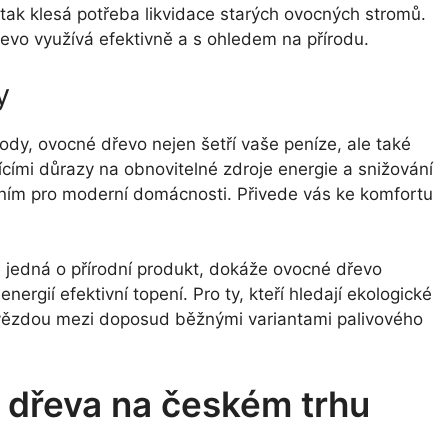
tak klesá potřeba likvidace starých ovocných stromů.
řevo využívá efektivně a s ohledem na přírodu.
y
dy, ovocné dřevo nejen šetří vaše peníze, ale také
jícími důrazy na obnovitelné zdroje energie a snižování
ením pro moderní domácnosti. Přivede vás ke komfortu
e jedná o přírodní produkt, dokáže ovocné dřevo
ergií efektivní topení. Pro ty, kteří hledají ekologické
vězdou mezi doposud běžnými variantami palivového
dřeva na českém trhu