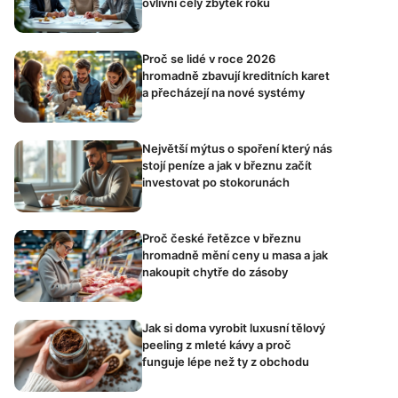
ovlivní celý zbytek roku
Proč se lidé v roce 2026
hromadně zbavují kreditních karet
a přecházejí na nové systémy
Největší mýtus o spoření který nás
stojí peníze a jak v březnu začít
investovat po stokorunách
Proč české řetězce v březnu
hromadně mění ceny u masa a jak
nakoupit chytře do zásoby
Jak si doma vyrobit luxusní tělový
peeling z mleté kávy a proč
funguje lépe než ty z obchodu