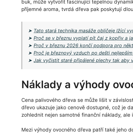
buk, může vytvořit fascinující tepelnou dynami
příjemné aroma, tvrdá dřeva pak poskytují dlou
➤
Tato stará technika masáže obličeje lžící 
➤
Proč se v březnu vyplatí pít čaj z kopřiv a ja
➤
Proč v březnu 2026 končí podpora pro někte
➤
Proč je březnový vzduch po dešti nejlepším
➤
Jak vyčistit staré připálené plechy tak aby
Náklady a výhody ovo
Cena palivového dřeva se může lišit v závislo
dřevo ukazuje jako cenově dostupné, což je dal
zohlednit nejen samotné finanční náklady, ale 
Mezi výhody ovocného dřeva patří také jeho do