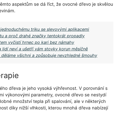
těmto aspektům se dá říct, že ovocné dřevo je skvělou
řevinám.
y jednoduchému triku se slevovými aplikacemi
stu a proč drahé značky tentokrát propadly
tem vyčistí hrnec po kari bez námahy
a lidí neví a ušetří vám stovky korun měsíčně
ou děláme všichni a způsobuje nevzhledné šmouhy
rapie
ého dřeva je jeho vysoká výhřevnost. V porovnání s
i výkonovými parametry, ovocné dřevo se nestydí
dobné množství tepla při spalování, ale v některých
t díky nižší vlhkosti, kterou mnohá dřeva nabízejí