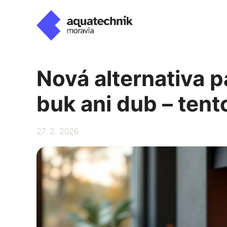
Přeskočit
na
obsah
Nová alternativa p
buk ani dub – tent
27. 2. 2026