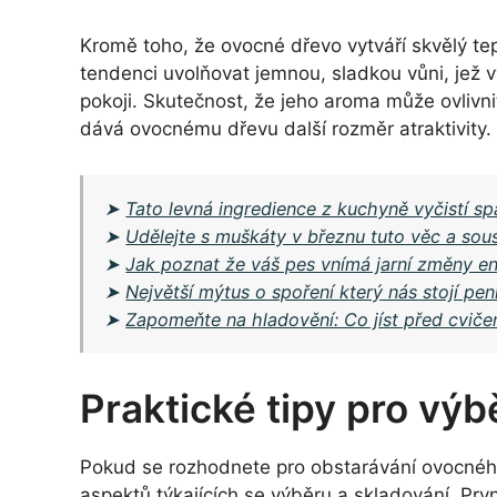
Kromě toho, že ovocné dřevo vytváří skvělý tep
tendenci uvolňovat jemnou, sladkou vůni, jež
pokoji. Skutečnost, že jeho aroma může ovlivni
dává ovocnému dřevu další rozměr atraktivity.
➤
Tato levná ingredience z kuchyně vyčistí s
➤
Udělejte s muškáty v březnu tuto věc a so
➤
Jak poznat že váš pes vnímá jarní změny en
➤
Největší mýtus o spoření který nás stojí pe
➤
Zapomeňte na hladovění: Co jíst před cviče
Praktické tipy pro výb
Pokud se rozhodnete pro obstarávání ovocného 
aspektů týkajících se výběru a skladování. Prv