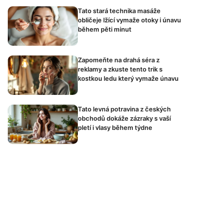
Tato stará technika masáže
obličeje lžící vymaže otoky i únavu
během pěti minut
Zapomeňte na drahá séra z
reklamy a zkuste tento trik s
kostkou ledu který vymaže únavu
Tato levná potravina z českých
obchodů dokáže zázraky s vaší
pletí i vlasy během týdne