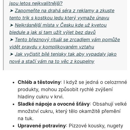
jsou letos nejkvalitnější?
➤
Zapomeňte na drahá séra z reklamy a zkuste
tento trik s kostkou ledu který vymaže únavu
➤
Nejkrásnější místa v Česku kde už kvetou
bledule a jak si tam užít výlet bez davů
➤
Tento březnový rituál se zrcadlem vám pomůže
vidět pravdu v komplikovaném vztahu
➤
Jak vyčistit bílé tenisky tak aby vypadaly jako
nové a stačí vám na to věc z koupelny
Chléb a těstoviny
: I když se jedná o celozrnné
produkty, mohou způsobit rychlé zvýšení
hladiny cukru v krvi.
Sladké nápoje a ovocné šťávy
: Obsahují velké
množství cukru, který tělo okamžitě přemění
na tuk.
Upravené potraviny
: Pizzové kousky, nugety