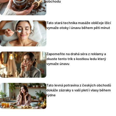
obchodu
Tato stará technika masáže obličeje lžící
vymaže otoky i únavu během pěti minut
Zapomeňte na drahá séra z reklamy a
zkuste tento trik s kostkou ledu který
vymaže únavu
Tato levná potravina z českých obchodů
dokáže zázraky s vaší pletí i vlasy během
týdne