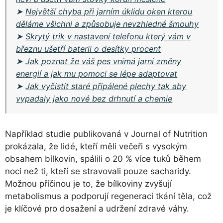
➤
Největší chyba při jarním úklidu oken kterou
děláme všichni a způsobuje nevzhledné šmouhy
➤
Skrytý trik v nastavení telefonu který vám v
březnu ušetří baterii o desítky procent
➤
Jak poznat že váš pes vnímá jarní změny
energií a jak mu pomoci se lépe adaptovat
➤
Jak vyčistit staré připálené plechy tak aby
vypadaly jako nové bez drhnutí a chemie
Například studie publikovaná v Journal of Nutrition
prokázala, že lidé, kteří měli večeři s vysokým
obsahem bílkovin, spálili o 20 % více tuků během
noci než ti, kteří se stravovali pouze sacharidy.
Možnou příčinou je to, že bílkoviny zvyšují
metabolismus a podporují regeneraci tkání těla, což
je klíčové pro dosažení a udržení zdravé váhy.