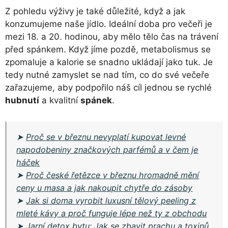
Z pohledu výživy je také důležité, když a jak
konzumujeme naše jídlo. Ideální doba pro večeři je
mezi 18. a 20. hodinou, aby mělo tělo čas na trávení
před spánkem. Když jíme pozdě, metabolismus se
zpomaluje a kalorie se snadno ukládají jako tuk. Je
tedy nutné zamyslet se nad tím, co do své večeře
zařazujeme, aby podpořilo náš cíl jednou se rychlé
hubnutí
a kvalitní
spánek
.
➤
Proč se v březnu nevyplatí kupovat levné
napodobeniny značkových parfémů a v čem je
háček
➤
Proč české řetězce v březnu hromadně mění
ceny u masa a jak nakoupit chytře do zásoby
➤
Jak si doma vyrobit luxusní tělový peeling z
mleté kávy a proč funguje lépe než ty z obchodu
➤
Jarní detox bytu: Jak se zbavit prachu a toxinů