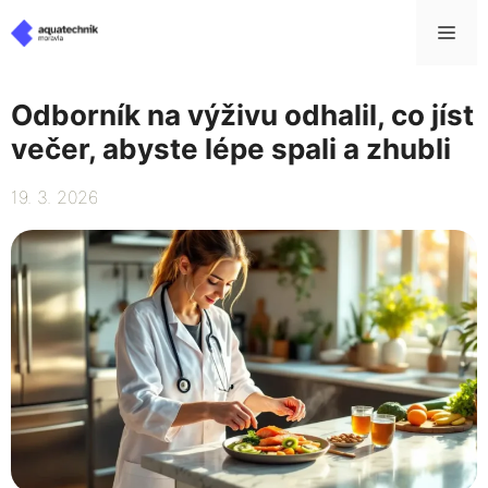
Přeskočit
Me
na
obsah
Odborník na výživu odhalil, co jíst
večer, abyste lépe spali a zhubli
19. 3. 2026