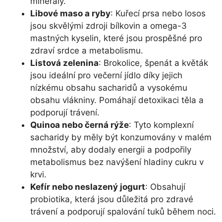
minerály.
Libové maso a ryby
: Kuřecí prsa nebo losos
jsou skvělými zdroji bílkovin a omega-3
mastných kyselin, které jsou prospěšné pro
zdraví srdce a metabolismu.
Listová zelenina
: Brokolice, špenát a květák
jsou ideální pro večerní jídlo díky jejich
nízkému obsahu sacharidů a vysokému
obsahu vlákniny. Pomáhají detoxikaci těla a
podporují trávení.
Quinoa nebo černá rýže
: Tyto komplexní
sacharidy by měly být konzumovány v malém
množství, aby dodaly energii a podpořily
metabolismus bez navýšení hladiny cukru v
krvi.
Kefír nebo neslazený jogurt
: Obsahují
probiotika, která jsou důležitá pro zdravé
trávení a podporují spalování tuků během noci.