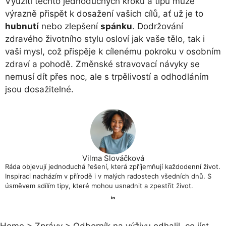
Využití těchto jednoduchých kroků a tipů může
výrazně přispět k dosažení vašich cílů, ať už je to
hubnutí
nebo zlepšení
spánku
. Dodržování
zdravého životního stylu osloví jak vaše tělo, tak i
vaši mysl, což přispěje k cílenému pokroku v osobním
zdraví a pohodě. Změnské stravovací návyky se
nemusí dít přes noc, ale s trpělivostí a odhodláním
jsou dosažitelné.
Vilma Slováčková
Ráda objevují jednoduchá řešení, která zpříjemňují každodenní život.
Inspiraci nacházím v přírodě i v malých radostech všedních dnů. S
úsměvem sdílím tipy, které mohou usnadnit a zpestřit život.