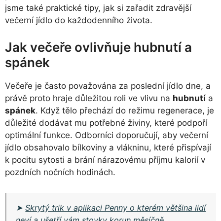
jsme také praktické tipy, jak si zařadit zdravější
večerní jídlo do každodenního života.
Jak večeře ovlivňuje hubnutí a
spánek
Večeře je často považována za poslední jídlo dne, a
právě proto hraje důležitou roli ve vlivu na
hubnutí
a
spánek
. Když tělo přechází do režimu regenerace, je
důležité dodávat mu potřebné živiny, které podpoří
optimální funkce. Odborníci doporučují, aby večerní
jídlo obsahovalo bílkoviny a vlákninu, které přispívají
k pocitu sytosti a brání nárazovému příjmu kalorií v
pozdních nočních hodinách.
➤
Skrytý trik v aplikaci Penny o kterém většina lidí
neví a ušetří vám stovky korun měsíčně