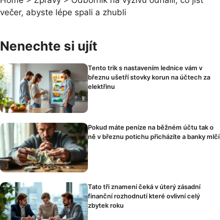
Home
>
Zprávy
>
Odborník na výživu odhalil, co jíst
večer, abyste lépe spali a zhubli
Nenechte si ujít
Tento trik s nastavením lednice vám v
březnu ušetří stovky korun na účtech za
elektřinu
Pokud máte peníze na běžném účtu tak o
ně v březnu potichu přicházíte a banky mlčí
Tato tři znamení čeká v úterý zásadní
finanční rozhodnutí které ovlivní celý
zbytek roku