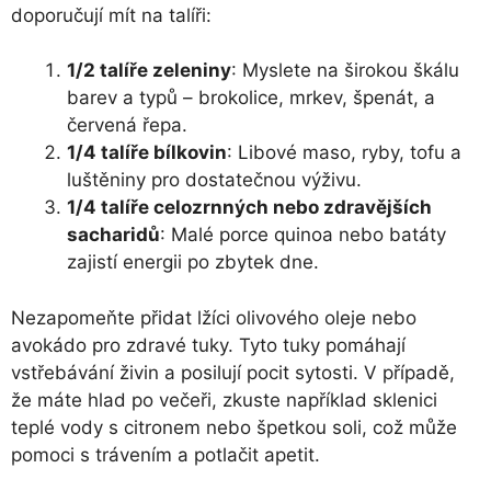
doporučují mít na talíři:
1/2 talíře zeleniny
: Myslete na širokou škálu
barev a typů – brokolice, mrkev, špenát, a
červená řepa.
1/4 talíře bílkovin
: Libové maso, ryby, tofu a
luštěniny pro dostatečnou výživu.
1/4 talíře celozrnných nebo zdravějších
sacharidů
: Malé porce quinoa nebo batáty
zajistí energii po zbytek dne.
Nezapomeňte přidat lžíci olivového oleje nebo
avokádo pro zdravé tuky. Tyto tuky pomáhají
vstřebávání živin a posilují pocit sytosti. V případě,
že máte hlad po večeři, zkuste například sklenici
teplé vody s citronem nebo špetkou soli, což může
pomoci s trávením a potlačit apetit.