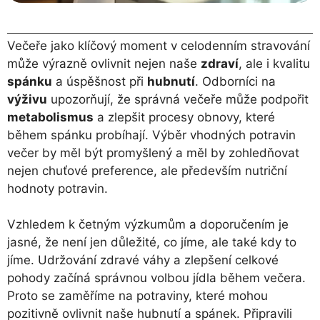
Večeře jako klíčový moment v celodenním stravování
může výrazně ovlivnit nejen naše
zdraví
, ale i kvalitu
spánku
a úspěšnost při
hubnutí
. Odborníci na
výživu
upozorňují, že správná večeře může podpořit
metabolismus
a zlepšit procesy obnovy, které
během spánku probíhají. Výběr vhodných potravin
večer by měl být promyšlený a měl by zohledňovat
nejen chuťové preference, ale především nutriční
hodnoty potravin.
Vzhledem k četným výzkumům a doporučením je
jasné, že není jen důležité, co jíme, ale také kdy to
jíme. Udržování zdravé váhy a zlepšení celkové
pohody začíná správnou volbou jídla během večera.
Proto se zaměříme na potraviny, které mohou
pozitivně ovlivnit naše hubnutí a spánek. Připravili