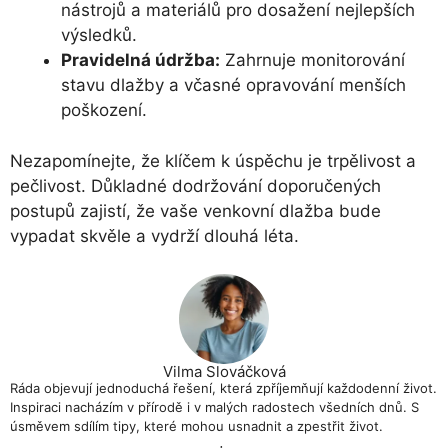
nástrojů a materiálů pro dosažení nejlepších
výsledků.
Pravidelná údržba:
Zahrnuje monitorování
stavu dlažby a včasné opravování menších
poškození.
Nezapomínejte, že klíčem k úspěchu je trpělivost a
pečlivost. Důkladné dodržování doporučených
postupů zajistí, že vaše venkovní dlažba bude
vypadat skvěle a vydrží dlouhá léta.
Vilma Slováčková
Ráda objevují jednoduchá řešení, která zpříjemňují každodenní život.
Inspiraci nacházím v přírodě i v malých radostech všedních dnů. S
úsměvem sdílím tipy, které mohou usnadnit a zpestřit život.