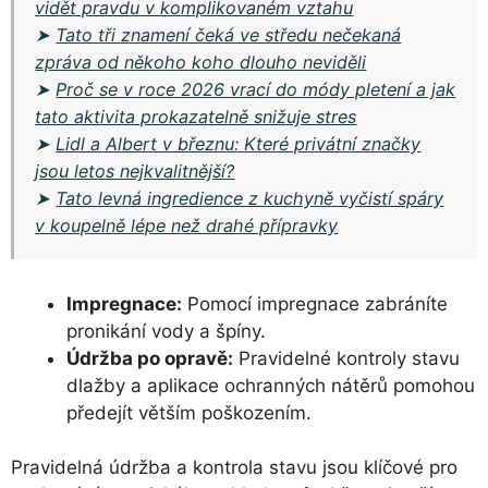
vidět pravdu v komplikovaném vztahu
➤
Tato tři znamení čeká ve středu nečekaná
zpráva od někoho koho dlouho neviděli
➤
Proč se v roce 2026 vrací do módy pletení a jak
tato aktivita prokazatelně snižuje stres
➤
Lidl a Albert v březnu: Které privátní značky
jsou letos nejkvalitnější?
➤
Tato levná ingredience z kuchyně vyčistí spáry
v koupelně lépe než drahé přípravky
Impregnace:
Pomocí impregnace zabráníte
pronikání vody a špíny.
Údržba po opravě:
Pravidelné kontroly stavu
dlažby a aplikace ochranných nátěrů pomohou
předejít větším poškozením.
Pravidelná údržba a kontrola stavu jsou klíčové pro