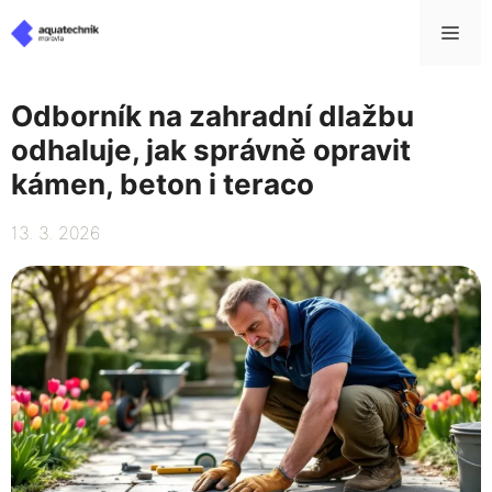
Přeskočit
Me
na
obsah
Odborník na zahradní dlažbu
odhaluje, jak správně opravit
kámen, beton i teraco
13. 3. 2026