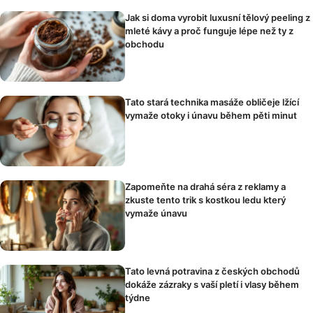
Jak si doma vyrobit luxusní tělový peeling z
mleté kávy a proč funguje lépe než ty z
obchodu
Tato stará technika masáže obličeje lžící
vymaže otoky i únavu během pěti minut
Zapomeňte na drahá séra z reklamy a
zkuste tento trik s kostkou ledu který
vymaže únavu
Tato levná potravina z českých obchodů
dokáže zázraky s vaší pletí i vlasy během
týdne