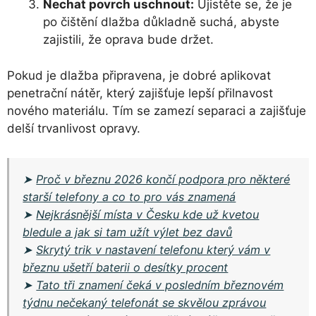
Nechat povrch uschnout:
Ujistěte se, že je
po čištění dlažba důkladně suchá, abyste
zajistili, že oprava bude držet.
Pokud je dlažba připravena, je dobré aplikovat
penetrační nátěr, který zajišťuje lepší přilnavost
nového materiálu. Tím se zamezí separaci a zajišťuje
delší trvanlivost opravy.
➤
Proč v březnu 2026 končí podpora pro některé
starší telefony a co to pro vás znamená
➤
Nejkrásnější místa v Česku kde už kvetou
bledule a jak si tam užít výlet bez davů
➤
Skrytý trik v nastavení telefonu který vám v
březnu ušetří baterii o desítky procent
➤
Tato tři znamení čeká v posledním březnovém
týdnu nečekaný telefonát se skvělou zprávou