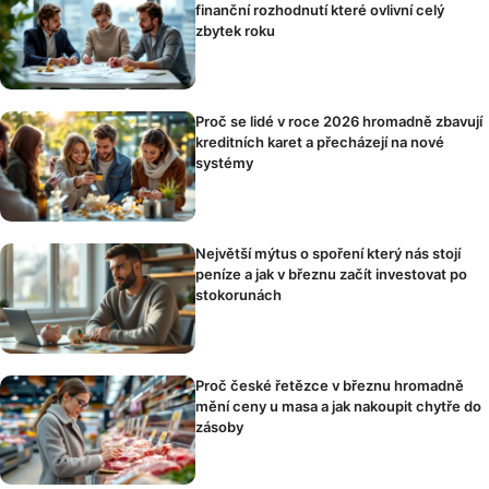
finanční rozhodnutí které ovlivní celý
zbytek roku
Proč se lidé v roce 2026 hromadně zbavují
kreditních karet a přecházejí na nové
systémy
Největší mýtus o spoření který nás stojí
peníze a jak v březnu začít investovat po
stokorunách
Proč české řetězce v březnu hromadně
mění ceny u masa a jak nakoupit chytře do
zásoby