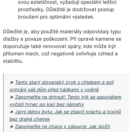
svou estetičnost, vyžadují speciální lešticí
prostředky. Důležité je dodržovat postup
broušení pro optimální výsledek.
Důležité je, aby použité materiály odpovídaly typu
dlažby a povaze poškození. Při opravě kamene se
doporučuje také renovovat spáry, kde může být
přítomen mech, což negativně ovlivňuje vzhled a
stabilitu.
➤
Tento starý slovanský zvyk s chlebem a solí
ochrání váš dům před hádkami v rodině
➤
Zapomeňte na drhnutí: Tento trik se saponátem
vyčistí hrnec po kari bez námahy
➤
Jarní detox bytu: Jak se zbavit prachu a toxinů
bez drahé chemie
➤
Zapomeňte na chaos v zásuvce: Jak složit