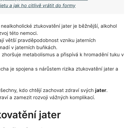
tu a jak ho citlivě vrátit do formy
 nealkoholické ztukovatění jater je běžnější, alkohol
zvoj této nemoci.
í větší pravděpodobnost vzniku jaterních
adí v jaterních buňkách.
l zhoršuje metabolismus a přispívá k hromadění tuku v
ha je spojena s nárůstem rizika ztukovatění jater a
 všechny, kdo chtějí zachovat zdraví svých
jater
.
aví a zamezit rozvoji vážných komplikací.
ovatění jater