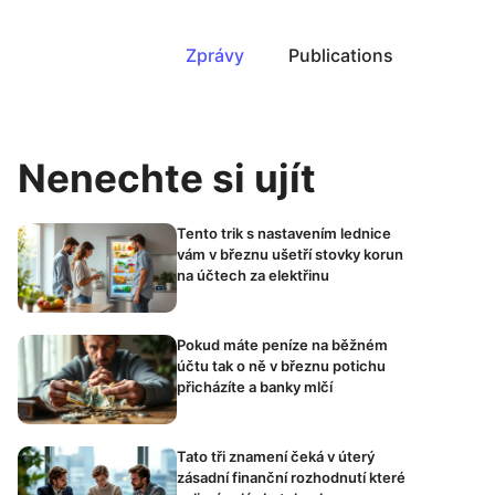
Zprávy
Publications
Nenechte si ujít
Tento trik s nastavením lednice
vám v březnu ušetří stovky korun
na účtech za elektřinu
Pokud máte peníze na běžném
účtu tak o ně v březnu potichu
přicházíte a banky mlčí
Tato tři znamení čeká v úterý
zásadní finanční rozhodnutí které