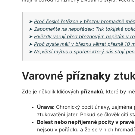
➤
Proč české řetězce v březnu hromadně mění
➤
Zapomeňte na nepořádek: Trik tokijské polic
➤
Hvězdy varují před březnovým napětím v ro
➤
Proč byste měli v březnu větrat přesně 10 m
➤
Největší mýtus o spoření který nás stojí pe
Varovné
příznaky
ztuk
Zde je několik klíčových
příznaků
, které by mě
Únava:
Chronický pocit únavy, zejména 
ztukovatění jater. Pokud se člověk cítí s
Bolest nebo nepříjemné pocity v pravé 
nejsou v pořádku a že se v nich hromad