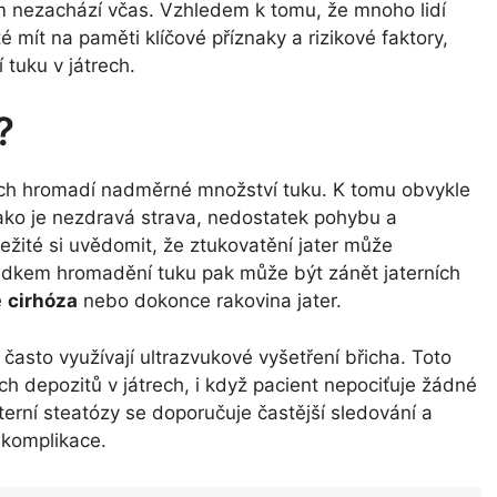
 nezachází včas. Vzhledem k tomu, že mnoho lidí
é mít na paměti klíčové příznaky a rizikové faktory,
tuku v játrech.
?
trech hromadí nadměrné množství tuku. K tomu obvykle
jako je nezdravá strava, nedostatek pohybu a
žité si uvědomit, že ztukovatění jater může
ásledkem hromadění tuku pak může být zánět jaterních
e
cirhóza
nebo dokonce rakovina jater.
 často využívají ultrazvukové vyšetření břicha. Toto
ch depozitů v játrech, i když pacient nepociťuje žádné
erní steatózy se doporučuje častější sledování a
 komplikace.