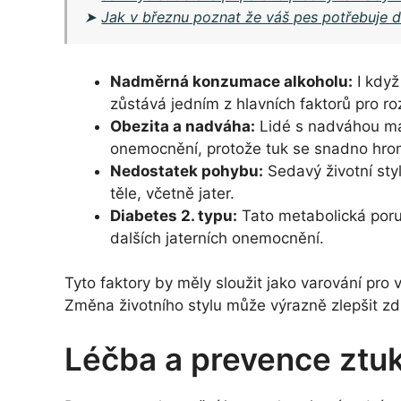
➤
Jak v březnu poznat že váš pes potřebuje die
Nadměrná konzumace alkoholu:
I když
zůstává jedním z hlavních faktorů pro ro
Obezita a nadváha:
Lidé s nadváhou maj
onemocnění, protože tuk se snadno hrom
Nedostatek pohybu:
Sedavý životní sty
těle, včetně jater.
Diabetes 2. typu:
Tato metabolická poruc
dalších jaterních onemocnění.
Tyto faktory by měly sloužit jako varování pro
Změna životního stylu může výrazně zlepšit zdr
Léčba a prevence ztuk