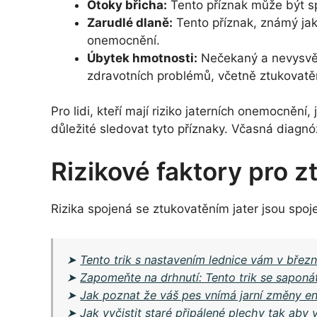
Otoky břicha:
Tento příznak může být sp
Zarudlé dlaně:
Tento příznak, známý jak
onemocnění.
Úbytek hmotnosti:
Nečekaný a nevysvět
zdravotních problémů, včetně ztukovatěn
Pro lidi, kteří mají riziko jaterních onemocnění, 
důležité sledovat tyto příznaky. Včasná diag
Rizikové faktory pro z
Rizika spojená se ztukovatěním jater jsou spoje
➤
Tento trik s nastavením lednice vám v březn
➤
Zapomeňte na drhnutí: Tento trik se saponá
➤
Jak poznat že váš pes vnímá jarní změny en
➤
Jak vyčistit staré připálené plechy tak aby