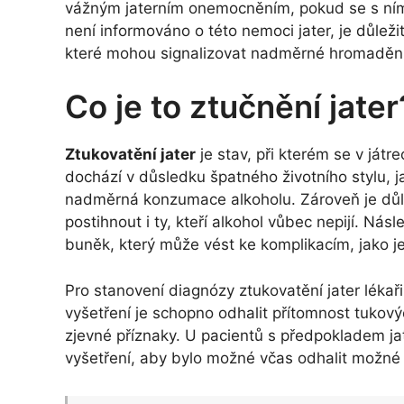
vážným jaterním onemocněním, pokud se s ním
není informováno o této nemoci jater, je důležit
které mohou signalizovat nadměrné hromadění 
Co je to ztučnění jater
Ztukovatění jater
je stav, při kterém se v já
dochází v důsledku špatného životního stylu, 
nadměrná konzumace alkoholu. Zároveň je důle
postihnout i ty, kteří alkohol vůbec nepijí. N
buněk, který může vést ke komplikacím, jako j
Pro stanovení diagnózy ztukovatění jater lékaři
vyšetření je schopno odhalit přítomnost tukový
zjevné příznaky. U pacientů s předpokladem jat
vyšetření, aby bylo možné včas odhalit možné