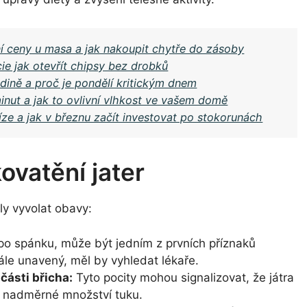
 ceny u masa a jak nakoupit chytře do zásoby
ie jak otevřít chipsy bez drobků
dině a proč je pondělí kritickým dnem
inut a jak to ovlivní vlhkost ve vašem domě
níze a jak v březnu začít investovat po stokorunách
ovatění jater
ly vyvolat obavy:
po spánku, může být jedním z prvních příznaků
tále unavený, měl by vyhledat lékaře.
části břicha:
Tyto pocity mohou signalizovat, že játra
í nadměrné množství tuku.