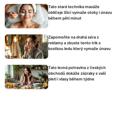
Tato stará technika masáže
obličeje lžící vymaže otoky i únavu
během pěti minut
Zapomeňte na drahá séra z
reklamy a zkuste tento trik s
kostkou ledu který vymaže únavu
Tato levná potravina z českých
obchodů dokáže zázraky s vaší
pletí i vlasy během týdne