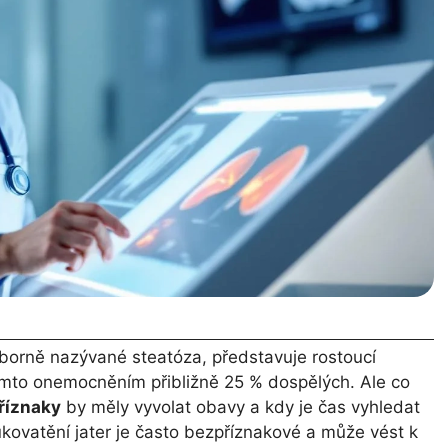
odborně nazývané steatóza, představuje rostoucí
tímto onemocněním přibližně 25 % dospělých. Ale co
říznaky
by měly vyvolat obavy a kdy je čas vyhledat
ukovatění jater je často bezpříznakové a může vést k