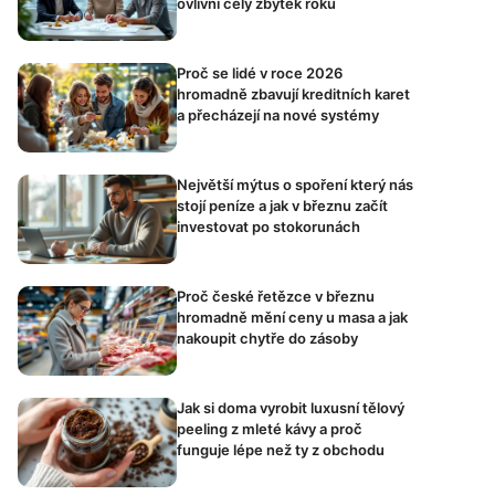
ovlivní celý zbytek roku
Proč se lidé v roce 2026
hromadně zbavují kreditních karet
a přecházejí na nové systémy
Největší mýtus o spoření který nás
stojí peníze a jak v březnu začít
investovat po stokorunách
Proč české řetězce v březnu
hromadně mění ceny u masa a jak
nakoupit chytře do zásoby
Jak si doma vyrobit luxusní tělový
peeling z mleté kávy a proč
funguje lépe než ty z obchodu