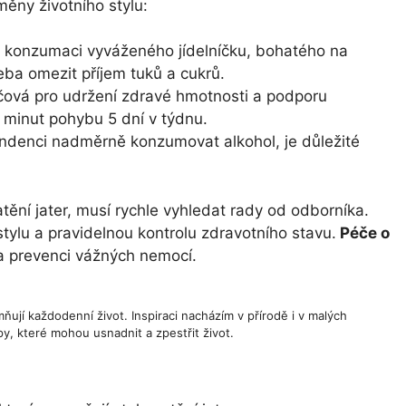
ěny životního stylu:
a konzumaci vyváženého jídelníčku, bohatého na
řeba omezit příjem tuků a cukrů.
líčová pro udržení zdravé hmotnosti a podporu
minut pohybu 5 dní v týdnu.
denci nadměrně konzumovat alkohol, je důležité
ění jater, musí rychle vyhledat rady od odborníka.
stylu a pravidelnou kontrolu zdravotního stavu.
Péče o
a prevenci vážných nemocí.
ňují každodenní život. Inspiraci nacházím v přírodě i v malých
y, které mohou usnadnit a zpestřit život.