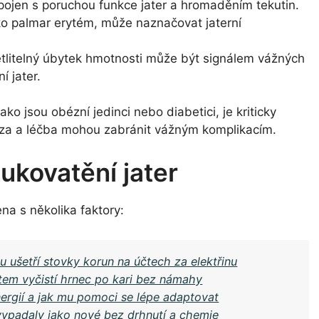
ojen s poruchou funkce jater a hromaděním tekutin.
o palmar erytém, může naznačovat jaterní
litelný úbytek hmotnosti může být signálem vážných
í jater.
jako jsou obézní jedinci nebo diabetici, je kriticky
nóza a léčba mohou zabránit vážným komplikacím.
tukovatění jater
na s několika faktory:
u ušetří stovky korun na účtech za elektřinu
tem vyčistí hrnec po kari bez námahy
ergií a jak mu pomoci se lépe adaptovat
 vypadaly jako nové bez drhnutí a chemie