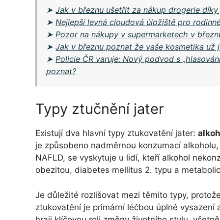
➤
Jak v březnu ušetřit za nákup drogerie dík
➤
Nejlepší levná cloudová úložiště pro rodinné
➤
Pozor na nákupy v supermarketech v březnu
➤
Jak v březnu poznat že vaše kosmetika už je
➤
Policie ČR varuje: Nový podvod s „hlasová
poznat?
Typy ztučnění jater
Existují dva hlavní typy ztukovatění jater:
alkoh
je způsobeno nadměrnou konzumací alkoholu, z
NAFLD, se vyskytuje u lidí, kteří alkohol nekon
obezitou, diabetes mellitus 2. typu a metabol
Je důležité rozlišovat mezi těmito typy, protož
ztukovatění je primární léčbou úplné vysazení 
hraji klíčovou roli změny životního stylu, včetně