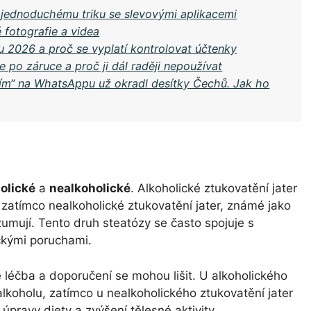
y jednoduchému triku se slevovými aplikacemi
 fotografie a videa
 2026 a proč se vyplatí kontrolovat účtenky
 po záruce a proč ji dál raději nepoužívat
ním“ na WhatsAppu už okradl desítky Čechů. Jak ho
olické
a
nealkoholické
. Alkoholické ztukovatění jater
atímco nealkoholické ztukovatění jater, známé jako
zumují. Tento druh steatózy se často spojuje s
ickými poruchami.
e léčba a doporučení se mohou lišit. U alkoholického
alkoholu, zatímco u nealkoholického ztukovatění jater
 úpravy diety a zvýšení tělesné aktivity.