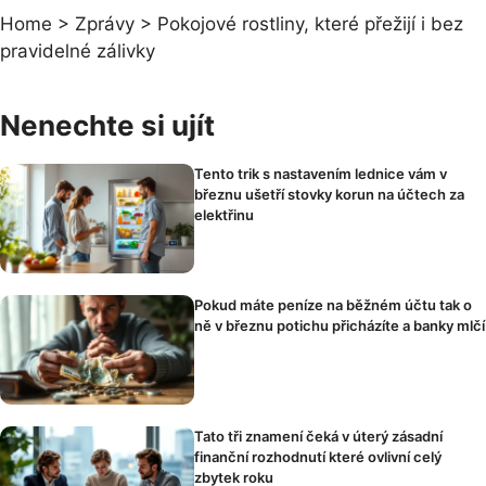
Home
>
Zprávy
>
Pokojové rostliny, které přežijí i bez
pravidelné zálivky
Nenechte si ujít
Tento trik s nastavením lednice vám v
březnu ušetří stovky korun na účtech za
elektřinu
Pokud máte peníze na běžném účtu tak o
ně v březnu potichu přicházíte a banky mlčí
Tato tři znamení čeká v úterý zásadní
finanční rozhodnutí které ovlivní celý
zbytek roku