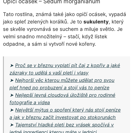
Opičí ocásek – Sedum morganianum
Tato rostlina, známá také jako opičí ocásek, vypadá
jako spleť zelených korálků. Je to
sukulenty
, který
se skvěle vyrovnává se suchem a miluje světlo. Je
velmi snadno množitelný – stačí, když lístek
odpadne, a sám si vytvoří nové kořeny.
➤
Proč se v březnu vyplatí pít čaj z kopřiv a jaké
zázraky to udělá s vaší pletí i vlasy
➤
Nejhorší věc kterou můžete udělat pro svou
pleť hned po probuzení a stojí vás to peníze
➤
Nejlepší levná cloudová úložiště pro rodinné
fotografie a videa
➤
Největší mýtus o spoření který nás stojí peníze
a jak v březnu začít investovat po stokorunách
➤
Tajemství hladké pleti bez vrásek spočívá v
jedné ingredienci kterou máte v lednici