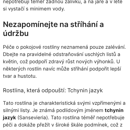
nepotřebují téměř žádnou zálivku, a na jaře a v létě
si vystačí s minimem vody.
Nezapomínejte na stříhání a
údržbu
Péče o pokojové rostliny neznamená pouze zalévání.
Dbejte na pravidelné odstraňování uschlých listů a
květin, což podpoří zdravý růst nových výhonků. U
některých rostlin navíc může stříhání podpořit lepší
tvar a hustotu.
Rostlina, která odpouští: Tchynin jazyk
Tato rostlina je charakteristická svými vzpřímenými a
silnými listy. Je známá podlidovým jménem
tchynin
jazyk
(Sansevieria). Tato rostlina téměř nepotřebuje
péči a dokáže přežít v široké škále podmínek, což z