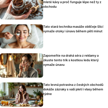
mleté kávy a proč funguje lépe než ty z
obchodu
Tato stará technika masáže obličeje lžící
vymaže otoky i únavu během pěti minut
Zapomeňte na drahá séra z reklamy a
zkuste tento trik s kostkou ledu který
vymaže únavu
Tato levná potravina z českých obchodů
dokáže zázraky s vaší pletí i vlasy během
týdne