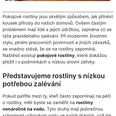
Pokojové rostliny jsou skvělým způsobem, jak přinést
kousek přírody do našich domovů. Ovšem častým
problémem mají lidé s jejich údržbou, zejména co se
týče pravidelného zalévání. Při moderním životním
stylu, plném pracovních povinností a jiných závazků,
se snadno stává, že se na rostliny zapomíná.
Naštěstí existují
pokojové rostliny
, které dokážou
přežít i v podmínkách s nízkou úrovní zálivky.
Představujeme rostliny s nízkou
potřebou zalévání
Pokud patříte mezi ty, kteří často zapomínají na péči
o rostliny, měli byste se zaměřit na
rostliny
nenáročné na vodu
. Tyto druhy mají jedinečnou
schopnost uchovávat vodu ve svých tkáních, což jim