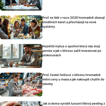
Proč se lidé v roce 2026 hromadně zbavují
kreditních karet a přecházejí na nové
systémy
Největší mýtus o spoření který nás stojí
peníze a jak v březnu začít investovat po
stokorunách
Proč české řetězce v březnu hromadně
mění ceny u masa a jak nakoupit chytře do
zásoby
Jak si doma vyrobit luxusní tělový peeling z