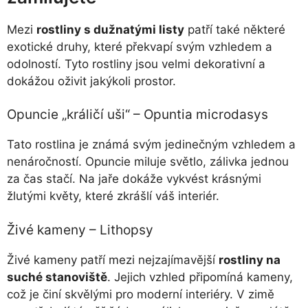
Mezi
rostliny s dužnatými listy
patří také některé
exotické druhy, které překvapí svým vzhledem a
odolností. Tyto rostliny jsou velmi dekorativní a
dokážou oživit jakýkoli prostor.
Opuncie „králičí uši“ – Opuntia microdasys
Tato rostlina je známá svým jedinečným vzhledem a
nenáročností. Opuncie miluje světlo, zálivka jednou
za čas stačí. Na jaře dokáže vykvést krásnými
žlutými květy, které zkrášlí váš interiér.
Živé kameny – Lithopsy
Živé kameny patří mezi nejzajímavější
rostliny na
suché stanoviště
. Jejich vzhled připomíná kameny,
což je činí skvělými pro moderní interiéry. V zimě