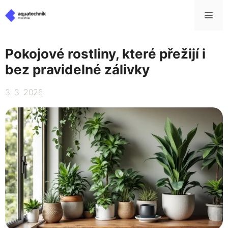
Přeskočit
Me
na
obsah
Pokojové rostliny, které přežijí i
bez pravidelné zálivky
3. 3. 2026