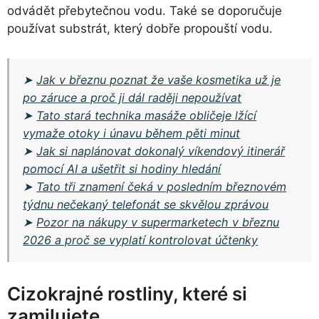
odvádět přebytečnou vodu. Také se doporučuje
používat substrát, který dobře propouští vodu.
➤
Jak v březnu poznat že vaše kosmetika už je
po záruce a proč ji dál raději nepoužívat
➤
Tato stará technika masáže obličeje lžící
vymaže otoky i únavu během pěti minut
➤
Jak si naplánovat dokonalý víkendový itinerář
pomocí AI a ušetřit si hodiny hledání
➤
Tato tři znamení čeká v posledním březnovém
týdnu nečekaný telefonát se skvělou zprávou
➤
Pozor na nákupy v supermarketech v březnu
2026 a proč se vyplatí kontrolovat účtenky
Cizokrajné rostliny, které si
zamilujete