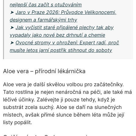
nejlepší čas začít s otužováním
➤
Jaro v Praze 2026: Průvodce Velikonocemi,
designem a farmářskými trhy
➤
Jak vyčistit staré připálené plechy tak aby
vypadaly jako nové bez drhnutí a chemie
➤
Ovocné stromy v ohrožení: Expert radí, proč
musíte letos jarní postřik stihnout do soboty
Aloe vera – přírodní lékárnička
Aloe vera je další skvělou volbou pro začátečníky.
Tato rostlina je nejen nenáročná na péči, ale také má
léčivé účinky. Zalévejte ji pouze tehdy, když je
substrát zcela suchý. Aloe se daří na slunečných
místech, avšak přímé slunce během léta může její
listy popálit.