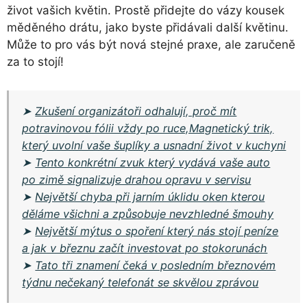
život vašich květin. Prostě přidejte do vázy kousek
měděného drátu, jako byste přidávali další květinu.
Může to pro vás být nová stejné praxe, ale zaručeně
za to stojí!
➤
Zkušení organizátoři odhalují, proč mít
potravinovou fólii vždy po ruce,Magnetický trik,
který uvolní vaše šuplíky a usnadní život v kuchyni
➤
Tento konkrétní zvuk který vydává vaše auto
po zimě signalizuje drahou opravu v servisu
➤
Největší chyba při jarním úklidu oken kterou
děláme všichni a způsobuje nevzhledné šmouhy
➤
Největší mýtus o spoření který nás stojí peníze
a jak v březnu začít investovat po stokorunách
➤
Tato tři znamení čeká v posledním březnovém
týdnu nečekaný telefonát se skvělou zprávou