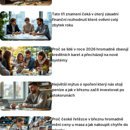
Tato tři znamení čeká v úterý zásadní
finanční rozhodnutí které ovlivní celý
zbytek roku
Proč se lidé v roce 2026 hromadně zbavují
kreditních karet a přecházejí na nové
systémy
Největší mýtus o spoření který nás stojí
peníze a jak v březnu začít investovat po
stokorunách
Proč české řetězce v březnu hromadně
mění ceny u masa a jak nakoupit chytře do