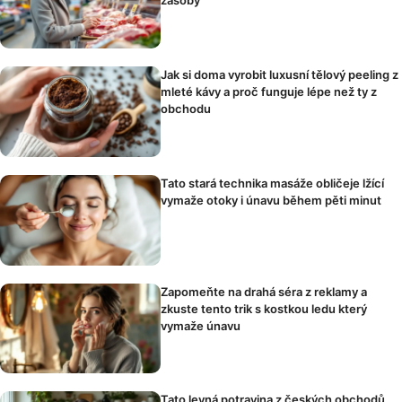
zásoby
Jak si doma vyrobit luxusní tělový peeling z
mleté kávy a proč funguje lépe než ty z
obchodu
Tato stará technika masáže obličeje lžící
vymaže otoky i únavu během pěti minut
Zapomeňte na drahá séra z reklamy a
zkuste tento trik s kostkou ledu který
vymaže únavu
Tato levná potravina z českých obchodů