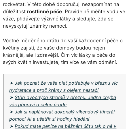
rozkvétat. V této době doporučuji nezapomínat na
důležitost
rostlinné péče
. Pravidelně měňte vodu ve
váze, přidávejte výživné látky a sledujte, zda se
nevyskytují známky nemocí.
Včetně měděného drátu do vaší každodenní péče o
květiny zajistí, že vaše domovy budou nejen
krásnější, ale i zdravější. Čím víc lásky a péče do
svých květin investujete, tím více se vám odmění.
➤
Jak poznat že vaše pleť potřebuje v březnu víc
hydratace a proč krémy s olejem nestačí
➤
Střih ovocných stromů v březnu: Jedna chyba
vás připraví o celou úrodu
➤
Jak si naplánovat dokonalý víkendový itinerář
pomocí AI a ušetřit si hodiny hledání
➤
Pokud máte peníze na běžném účtu tak o ně v