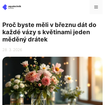
Přeskočit
Me
na
obsah
Proč byste měli v březnu dát do
každé vázy s květinami jeden
měděný drátek
28. 3. 2026