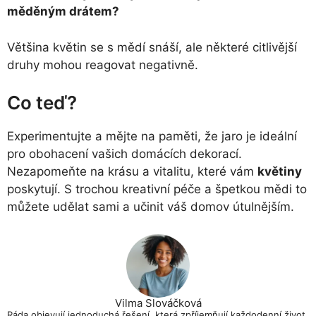
měděným drátem?
Většina květin se s mědí snáší, ale některé citlivější
druhy mohou reagovat negativně.
Co teď?
Experimentujte a mějte na paměti, že jaro je ideální
pro obohacení vašich domácích dekorací.
Nezapomeňte na krásu a vitalitu, které vám
květiny
poskytují. S trochou kreativní péče a špetkou mědi to
můžete udělat sami a učinit váš domov útulnějším.
Vilma Slováčková
Ráda objevují jednoduchá řešení, která zpříjemňují každodenní život.