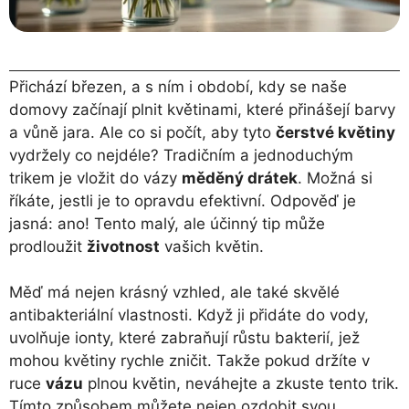
Přichází březen, a s ním i období, kdy se naše
domovy začínají plnit květinami, které přinášejí barvy
a vůně jara. Ale co si počít, aby tyto
čerstvé květiny
vydržely co nejdéle? Tradičním a jednoduchým
trikem je vložit do vázy
měděný drátek
. Možná si
říkáte, jestli je to opravdu efektivní. Odpověď je
jasná: ano! Tento malý, ale účinný tip může
prodloužit
životnost
vašich květin.
Měď má nejen krásný vzhled, ale také skvělé
antibakteriální vlastnosti. Když ji přidáte do vody,
uvolňuje ionty, které zabraňují růstu bakterií, jež
mohou květiny rychle zničit. Takže pokud držíte v
ruce
vázu
plnou květin, neváhejte a zkuste tento trik.
Tímto způsobem můžete nejen ozdobit svou