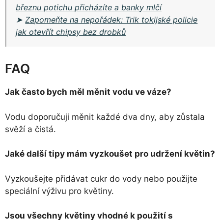
březnu potichu přicházíte a banky mlčí
➤
Zapomeňte na nepořádek: Trik tokijské policie
jak otevřít chipsy bez drobků
FAQ
Jak často bych měl měnit vodu ve váze?
Vodu doporučuji měnit každé dva dny, aby zůstala
svěží a čistá.
Jaké další tipy mám vyzkoušet pro udržení květin?
Vyzkoušejte přidávat cukr do vody nebo použijte
speciální výživu pro květiny.
Jsou všechny květiny vhodné k použití s