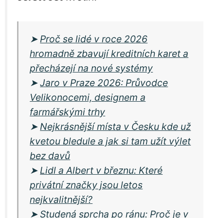
➤
Proč se lidé v roce 2026
hromadně zbavují kreditních karet a
přecházejí na nové systémy
➤
Jaro v Praze 2026: Průvodce
Velikonocemi, designem a
farmářskými trhy
➤
Nejkrásnější místa v Česku kde už
kvetou bledule a jak si tam užít výlet
bez davů
➤
Lidl a Albert v březnu: Které
privátní značky jsou letos
nejkvalitnější?
➤
Studená sprcha po ránu: Proč je v