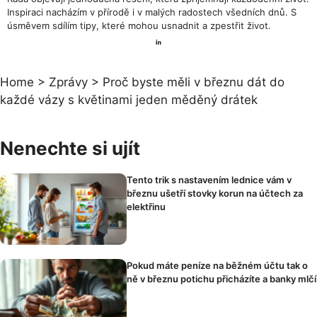
Inspiraci nacházím v přírodě i v malých radostech všedních dnů. S
úsměvem sdílím tipy, které mohou usnadnit a zpestřit život.
Home
>
Zprávy
>
Proč byste měli v březnu dát do
každé vázy s květinami jeden měděný drátek
Nenechte si ujít
Tento trik s nastavením lednice vám v
březnu ušetří stovky korun na účtech za
elektřinu
Pokud máte peníze na běžném účtu tak o
ně v březnu potichu přicházíte a banky mlčí