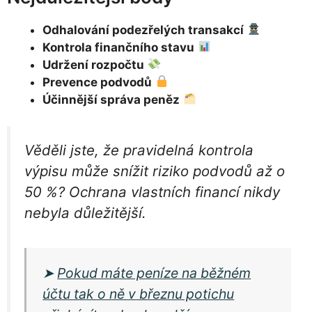
Odhalování podezřelých transakcí
Kontrola finančního stavu
Udržení rozpočtu
Prevence podvodů
Účinnější správa peněz
Věděli jste, že pravidelná kontrola
výpisu může snížit riziko podvodů až o
50 %? Ochrana vlastních financí nikdy
nebyla důležitější.
➤
Pokud máte peníze na běžném
účtu tak o ně v březnu potichu