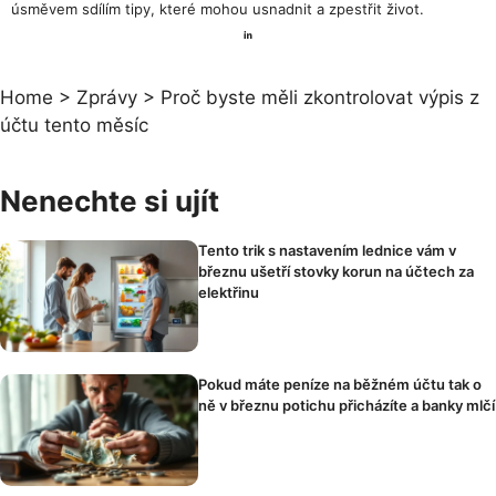
úsměvem sdílím tipy, které mohou usnadnit a zpestřit život.
Home
>
Zprávy
>
Proč byste měli zkontrolovat výpis z
účtu tento měsíc
Nenechte si ujít
Tento trik s nastavením lednice vám v
březnu ušetří stovky korun na účtech za
elektřinu
Pokud máte peníze na běžném účtu tak o
ně v březnu potichu přicházíte a banky mlčí