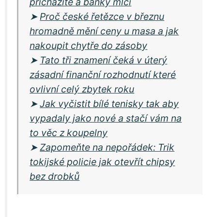
přicházíte a banky mlčí
➤
Proč české řetězce v březnu
hromadně mění ceny u masa a jak
nakoupit chytře do zásoby
➤
Tato tři znamení čeká v úterý
zásadní finanční rozhodnutí které
ovlivní celý zbytek roku
➤
Jak vyčistit bílé tenisky tak aby
vypadaly jako nové a stačí vám na
to věc z koupelny
➤
Zapomeňte na nepořádek: Trik
tokijské policie jak otevřít chipsy
bez drobků