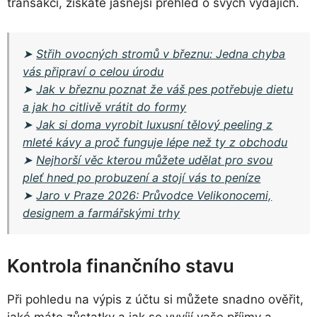
transakci, získáte jasnější přehled o svých výdajích.
➤
Střih ovocných stromů v březnu: Jedna chyba
vás připraví o celou úrodu
➤
Jak v březnu poznat že váš pes potřebuje dietu
a jak ho citlivě vrátit do formy
➤
Jak si doma vyrobit luxusní tělový peeling z
mleté kávy a proč funguje lépe než ty z obchodu
➤
Nejhorší věc kterou můžete udělat pro svou
pleť hned po probuzení a stojí vás to peníze
➤
Jaro v Praze 2026: Průvodce Velikonocemi,
designem a farmářskými trhy
Kontrola finančního stavu
Při pohledu na výpis z účtu si můžete snadno ověřit,