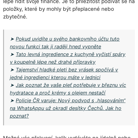
lépe řídit svoje finance. Je to příležitost podívat se na
položky, které by mohly být přeplacené nebo
zbytečné.
➤
Pokud uvidíte u svého bankovního účtu tuto
novou funkci tak ji raději hned vypněte
➤
Tato levná ingredience z kuchyně vyčistí spáry
v koupelně lépe než drahé přípravky
➤
Tajemství hladké pleti bez vrásek spočívá v
jedné ingredienci kterou máte v lednici
➤
Jak poznat že vaše pleť potřebuje v březnu víc
hydratace a proč krémy s olejem nestačí
➤
Policie ČR varuje: Nový podvod s „hlasováním“
na WhatsAppu už okradl desítky Čechů. Jak ho
poznat?
Možná vás překvapí, kolik vydáváte na jídelně nebo