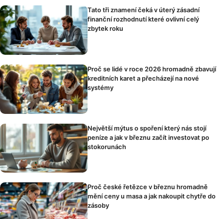
Tato tři znamení čeká v úterý zásadní
finanční rozhodnutí které ovlivní celý
zbytek roku
Proč se lidé v roce 2026 hromadně zbavují
kreditních karet a přecházejí na nové
systémy
Největší mýtus o spoření který nás stojí
peníze a jak v březnu začít investovat po
stokorunách
Proč české řetězce v březnu hromadně
mění ceny u masa a jak nakoupit chytře do
zásoby