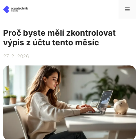
Přeskočit
Me
na
obsah
Proč byste měli zkontrolovat
výpis z účtu tento měsíc
27. 2. 2026