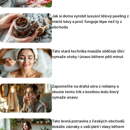
Jak si doma vyrobit luxusní tělový peeling z
mleté kávy a proč funguje lépe než ty z
obchodu
Tato stará technika masáže obličeje lžící
vymaže otoky i únavu během pěti minut
Zapomeňte na drahá séra z reklamy a
zkuste tento trik s kostkou ledu který
vymaže únavu
Tato levná potravina z českých obchodů
dokáže zázraky s vaší pletí i vlasy během