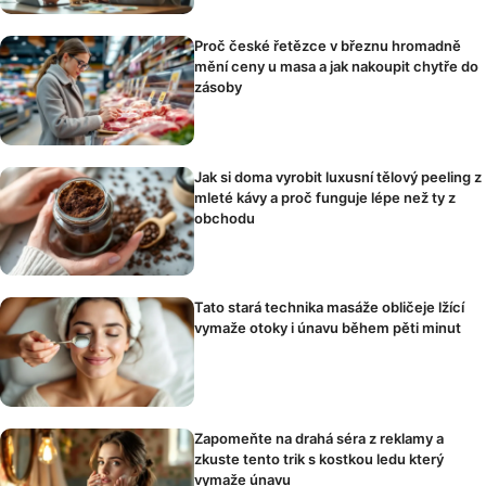
Proč české řetězce v březnu hromadně
mění ceny u masa a jak nakoupit chytře do
zásoby
Jak si doma vyrobit luxusní tělový peeling z
mleté kávy a proč funguje lépe než ty z
obchodu
Tato stará technika masáže obličeje lžící
vymaže otoky i únavu během pěti minut
Zapomeňte na drahá séra z reklamy a
zkuste tento trik s kostkou ledu který
vymaže únavu