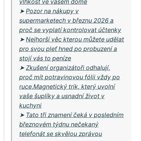
vlhkost ve vašem domě
➤
Pozor na nákupy v
supermarketech v březnu 2026 a
proč se vyplatí kontrolovat účtenky
➤
Nejhorší věc kterou můžete udělat
pro svou pleť hned po probuzení a
stojí vás to peníze
➤
Zkušení organizátoři odhalují,
proč mít potravinovou fólii vždy po
ruce,Magnetický trik, který uvolní
vaše šuplíky a usnadní život v
kuchyni
➤
Tato tři znamení čeká v posledním
březnovém týdnu nečekaný
telefonát se skvělou zprávou