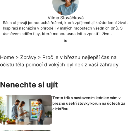
Vilma Slováčková
Ráda objevují jednoduchá řešení, která zpříjemňují každodenní život.
Inspiraci nacházím v přírodě i v malých radostech všedních dnů. S
úsměvem sdílím tipy, které mohou usnadnit a zpestřit život.
Home
>
Zprávy
>
Proč je v březnu nejlepší čas na
očistu těla pomocí divokých bylinek z vaší zahrady
Nenechte si ujít
Tento trik s nastavením lednice vám v
březnu ušetří stovky korun na účtech za
elektřinu