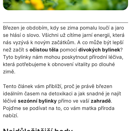
Březen je obdobím, kdy se zima pomalu loučí a jaro
se hlásí o slovo. Všichni už cítíme jarní energii, která
nás vyzývá k novým začátkům. A co může být lepší
než začít s
očistou těla
pomocí
divokých bylinek
?
Tyto bylinky nám mohou poskytnout přírodní léčiva,
která potřebujeme k obnovení vitality po dlouhé
zimě.
Tento článek vám přiblíží, proč je právě březen
ideálním časem na detoxikaci a jak snadné je najít
léčivé
sezónní bylinky
přímo ve vaší
zahradě
.
Pojďme se podívat na to, co vám matka příroda
nabízí.