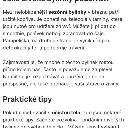
Mezi nejoblíbenější
sezónní bylinky
v březnu patří
určitě kopřiva. Je bohatá na železo a vitamíny, které
jsou nutné pro udržení zdraví. Můžete ji přidat do
smoothie, polévek nebo ji zpracovat do čaje.
Pampeliška, na druhou stranu, je vynikající pro
detoxikaci jater a podporuje trávení.
Zajímavostí je, že mnohé z těchto bylinek rostou
přímo kolem nás, často je považujeme za plevel.
Naučit se je rozpoznávat a používat je nejen
prospěšné, ale také obohacuje vaši stravu o živiny.
Praktické tipy
Pokud chcete začít s
očistou těla
, zde jsou některé
praktické tipy. Začněte pozvolna – přidáním divokých
bylinek do svého jídelníčku. Můžete zkusit vytvářet