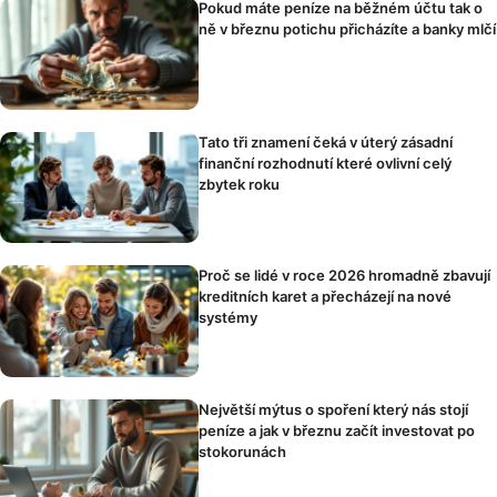
Pokud máte peníze na běžném účtu tak o
ně v březnu potichu přicházíte a banky mlčí
Tato tři znamení čeká v úterý zásadní
finanční rozhodnutí které ovlivní celý
zbytek roku
Proč se lidé v roce 2026 hromadně zbavují
kreditních karet a přecházejí na nové
systémy
Největší mýtus o spoření který nás stojí
peníze a jak v březnu začít investovat po
stokorunách