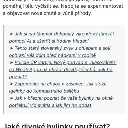
pomáhají tělu vyčistit se. Nebojte se experimentovat
a objevovat nové chutě a vůně přírody.
➤
Jak si naplánovat dokonalý víkendový itinerář
pomocí AI a ušetřit si hodiny hledání
➤
Tento starý slovanský zvyk s chlebem a solí
ochrání váš dům před hádkami v rodině
➤
Policie ČR varuje: Nový podvod s „hlasováním“
na WhatsAppu už okradl desítky Čechů. Jak ho
poznat?
➤
Zapomeňte na chaos v zásuvce: Jak složit
igelitky do kompaktního balíčku
➤
Jak v březnu poznat že vaše bylinky na okně
potřebují víc světla a jak jim ho dodat
Jaké divoké bylinky používat?