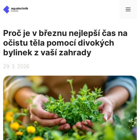
Přeskočit
Me
na
obsah
Proč je v březnu nejlepší čas na
očistu těla pomocí divokých
bylinek z vaší zahrady
29. 3. 2026