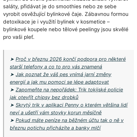
saláty, přidávat je do smoothies nebo ze sebe
vyrobit osvěžující bylinkové čaje. Zábavnou formou
detoxikace je i využití bylinek v kosmetice –
bylinkové koupele nebo tělové peelingy jsou skvělé
pro vaši pleť.
➤
Proč v březnu 2026 končí podpora pro některé
starší telefony a co to pro vás znamená
➤
Jak poznat že váš pes vnímá jarní změny
energií a jak mu pomoci se lépe adaptovat
➤
Zapomeňte na nepořádek: Trik tokijské policie
jak otevřít chipsy bez drobků
➤
Skrytý trik v aplikaci Penny o kterém většina lidí
neví a ušetří vám stovky korun měsíčně
➤
Pokud máte peníze na běžném účtu tak o ně v
březnu potichu přicházíte a banky mlčí