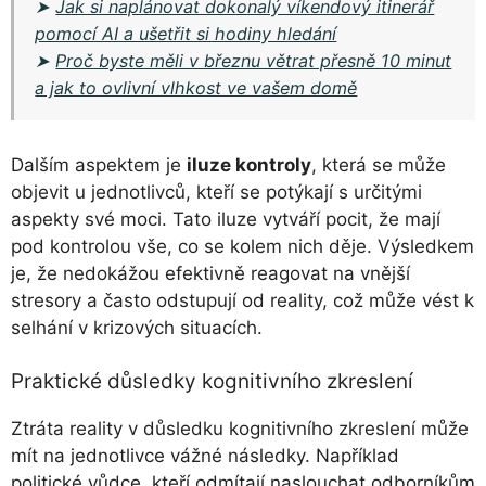
➤
Jak si naplánovat dokonalý víkendový itinerář
pomocí AI a ušetřit si hodiny hledání
➤
Proč byste měli v březnu větrat přesně 10 minut
a jak to ovlivní vlhkost ve vašem domě
Dalším aspektem je
iluze kontroly
, která se může
objevit u jednotlivců, kteří se potýkají s určitými
aspekty své moci. Tato iluze vytváří pocit, že mají
pod kontrolou vše, co se kolem nich děje. Výsledkem
je, že nedokážou efektivně reagovat na vnější
stresory a často odstupují od reality, což může vést k
selhání v krizových situacích.
Praktické důsledky kognitivního zkreslení
Ztráta reality v důsledku kognitivního zkreslení může
mít na jednotlivce vážné následky. Například
politické vůdce, kteří odmítají naslouchat odborníkům