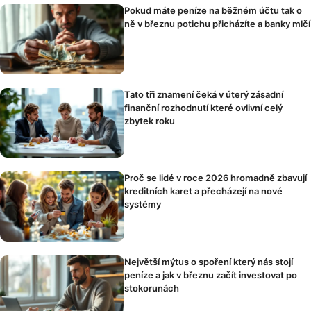
Pokud máte peníze na běžném účtu tak o
ně v březnu potichu přicházíte a banky mlčí
Tato tři znamení čeká v úterý zásadní
finanční rozhodnutí které ovlivní celý
zbytek roku
Proč se lidé v roce 2026 hromadně zbavují
kreditních karet a přecházejí na nové
systémy
Největší mýtus o spoření který nás stojí
peníze a jak v březnu začít investovat po
stokorunách