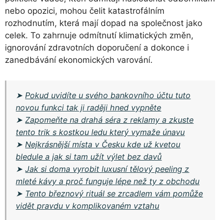
nebo opozici, mohou čelit katastrofálním
rozhodnutím, která mají dopad na společnost jako
celek. To zahrnuje odmítnutí klimatických změn,
ignorování zdravotních doporučení a dokonce i
zanedbávání ekonomických varování.
➤
Pokud uvidíte u svého bankovního účtu tuto
novou funkci tak ji raději hned vypněte
➤
Zapomeňte na drahá séra z reklamy a zkuste
tento trik s kostkou ledu který vymaže únavu
➤
Nejkrásnější místa v Česku kde už kvetou
bledule a jak si tam užít výlet bez davů
➤
Jak si doma vyrobit luxusní tělový peeling z
mleté kávy a proč funguje lépe než ty z obchodu
➤
Tento březnový rituál se zrcadlem vám pomůže
vidět pravdu v komplikovaném vztahu