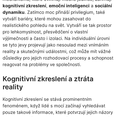
kognitivní zkreslení
,
emoční inteligenci
a
sociální
dynamiku
. Zatímco moc přináší privilegium, také
vytváří bariéry, které mohou zasahovat do
realistického pohledu na svět. Vytváří se tak prostor
pro lehkomyslnost, přesvědčení o vlastní
výjimečnosti a často i izolaci. Na individuální úrovni
se tyto jevy projevují jako nesoulad mezi vnímáním
reality a skutečnými událostmi, což může mít vážné
důsledky pro jejich rozhodovací procesy a schopnost
reagovat na problémy ve společnosti.
Kognitivní zkreslení a ztráta
reality
Kognitivní zkreslení se stává prominentním
fenoménem, když lidé s mocí začínají vyhledávat
pouze takové informace, které potvrzují jejich názory