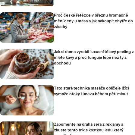
Proč české řetězce v březnu hromadně
mění ceny u masa a jak nakoupit chytře do
zásoby
Jak si doma vyrobit luxusní tělový peeling z
mleté kávy a proč funguje lépe než ty z
obchodu
Tato stará technika masáže obličeje lžící
vymaže otoky i únavu během pěti minut
Zapomeňte na drahá séra z reklamy a
zkuste tento trik s kostkou ledu který