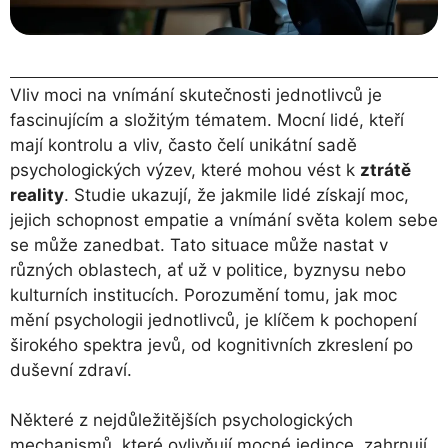
Vliv moci na vnímání skutečnosti jednotlivců je
fascinujícím a složitým tématem. Mocní lidé, kteří
mají kontrolu a vliv, často čelí unikátní sadě
psychologických výzev, které mohou vést k
ztrátě
reality
. Studie ukazují, že jakmile lidé získají moc,
jejich schopnost empatie a vnímání světa kolem sebe
se může zanedbat. Tato situace může nastat v
různých oblastech, ať už v politice, byznysu nebo
kulturních institucích. Porozumění tomu, jak moc
mění psychologii jednotlivců, je klíčem k pochopení
širokého spektra jevů, od kognitivních zkreslení po
duševní zdraví.
Některé z nejdůležitějších psychologických
mechanismů, které ovlivňují mocné jedince, zahrnují