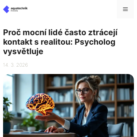
Přeskočit
Me
na
obsah
Proč mocní lidé často ztrácejí
kontakt s realitou: Psycholog
vysvětluje
14. 3. 2026