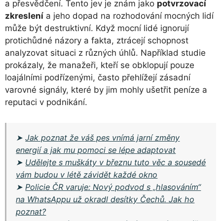
a přesvědčení. Tento jev je znám jako
potvrzovací
zkreslení
a jeho dopad na rozhodování mocných lidí
může být destruktivní. Když mocní lidé ignorují
protichůdné názory a fakta, ztrácejí schopnost
analyzovat situaci z různých úhlů. Například studie
prokázaly, že manažeři, kteří se obklopují pouze
loajálními podřízenými, často přehlížejí zásadní
varovné signály, které by jim mohly ušetřit peníze a
reputaci v podnikání.
➤
Jak poznat že váš pes vnímá jarní změny
energií a jak mu pomoci se lépe adaptovat
➤
Udělejte s muškáty v březnu tuto věc a sousedé
vám budou v létě závidět každé okno
➤
Policie ČR varuje: Nový podvod s „hlasováním“
na WhatsAppu už okradl desítky Čechů. Jak ho
poznat?