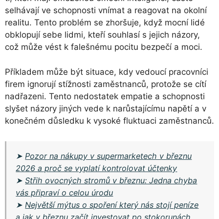
selhávají ve schopnosti vnímat a reagovat na okolní
realitu. Tento problém se zhoršuje, když mocní lidé
obklopují sebe lidmi, kteří souhlasí s jejich názory,
což může vést k falešnému pocitu bezpečí a moci.
Příkladem může být situace, kdy vedoucí pracovníci
firem ignorují stížnosti zaměstnanců, protože se cítí
nadřazeni. Tento nedostatek empatie a schopnosti
slyšet názory jiných vede k narůstajícímu napětí a v
konečném důsledku k vysoké fluktuaci zaměstnanců.
➤
Pozor na nákupy v supermarketech v březnu
2026 a proč se vyplatí kontrolovat účtenky
➤
Střih ovocných stromů v březnu: Jedna chyba
vás připraví o celou úrodu
➤
Největší mýtus o spoření který nás stojí peníze
a jak v březnu začít investovat po stokorunách