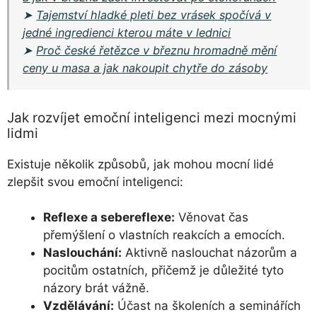
➤
Tajemství hladké pleti bez vrásek spočívá v
jedné ingredienci kterou máte v lednici
➤
Proč české řetězce v březnu hromadně mění
ceny u masa a jak nakoupit chytře do zásoby
Jak rozvíjet emoční inteligenci mezi mocnými
lidmi
Existuje několik způsobů, jak mohou mocní lidé
zlepšit svou emoční inteligenci:
Reflexe a sebereflexe:
Věnovat čas
přemýšlení o vlastních reakcích a emocích.
Naslouchání:
Aktivně naslouchat názorům a
pocitům ostatních, přičemž je důležité tyto
názory brát vážně.
Vzdělávání:
Účast na školeních a seminářích