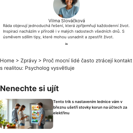
Vilma Slováčková
Ráda objevují jednoduchá řešení, která zpříjemňují každodenní život.
Inspiraci nacházím v přírodě i v malých radostech všedních dnů. S
úsměvem sdílím tipy, které mohou usnadnit a zpestřit život.
Home
>
Zprávy
>
Proč mocní lidé často ztrácejí kontakt
s realitou: Psycholog vysvětluje
Nenechte si ujít
Tento trik s nastavením lednice vám v
březnu ušetří stovky korun na účtech za
elektřinu