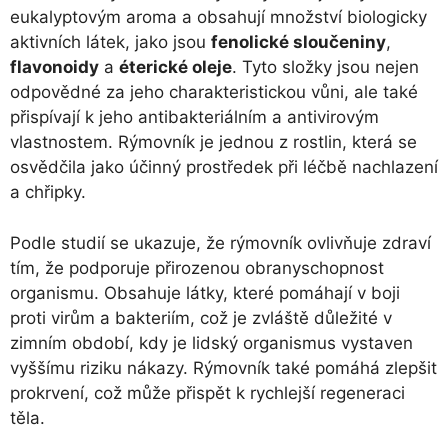
eukalyptovým aroma a obsahují množství biologicky
aktivních látek, jako jsou
fenolické sloučeniny
,
flavonoidy
a
éterické oleje
. Tyto složky jsou nejen
odpovědné za jeho charakteristickou vůni, ale také
přispívají k jeho antibakteriálním a antivirovým
vlastnostem. Rýmovník je jednou z rostlin, která se
osvědčila jako účinný prostředek při léčbě nachlazení
a chřipky.
Podle studií se ukazuje, že rýmovník ovlivňuje zdraví
tím, že podporuje přirozenou obranyschopnost
organismu. Obsahuje látky, které pomáhají v boji
proti virům a bakteriím, což je zvláště důležité v
zimním období, kdy je lidský organismus vystaven
vyššímu riziku nákazy. Rýmovník také pomáhá zlepšit
prokrvení, což může přispět k rychlejší regeneraci
těla.