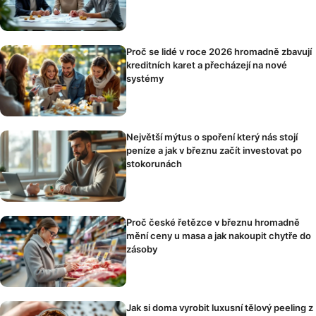
Proč se lidé v roce 2026 hromadně zbavují
kreditních karet a přecházejí na nové
systémy
Největší mýtus o spoření který nás stojí
peníze a jak v březnu začít investovat po
stokorunách
Proč české řetězce v březnu hromadně
mění ceny u masa a jak nakoupit chytře do
zásoby
Jak si doma vyrobit luxusní tělový peeling z