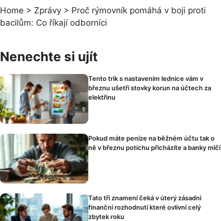
Home
>
Zprávy
>
Proč rýmovník pomáhá v boji proti
bacilům: Co říkají odborníci
Nenechte si ujít
Tento trik s nastavením lednice vám v
březnu ušetří stovky korun na účtech za
elektřinu
Pokud máte peníze na běžném účtu tak o
ně v březnu potichu přicházíte a banky mlčí
Tato tři znamení čeká v úterý zásadní
finanční rozhodnutí které ovlivní celý
zbytek roku