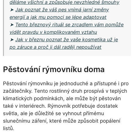
děláme všichni a způsobuje nevzhledné šmouhy
➤
Jak poznat že váš pes vnímá jarní změny
energií a jak mu pomoci se lépe adaptovat
➤
Tento březnový rituál se zrcadlem vám pomůže
vidět pravdu v komplikovaném vztahu
➤
Jak v březnu poznat že vaše kosmetika už je
po záruce a proč ji dál raději nepoužívat
Pěstování rýmovníku doma
Pěstování rýmovníku je jednoduché a přístupné i pro
začátečníky. Tento rostlinný druh prospívá v teplých
klimatických podmínkách, ale může být pěstován
také v interiérech. Rýmovník potřebuje dostatek
světla, ale je důležité se vyhnout přímému
slunečnímu záření, které může způsobit popálení
listů.