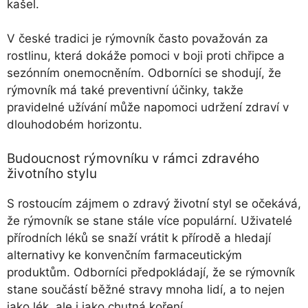
kašel.
V české tradici je rýmovník často považován za
rostlinu, která dokáže pomoci v boji proti chřipce a
sezónním onemocněním. Odborníci se shodují, že
rýmovník má také preventivní účinky, takže
pravidelné užívání může napomoci udržení zdraví v
dlouhodobém horizontu.
Budoucnost rýmovníku v rámci zdravého
životního stylu
S rostoucím zájmem o zdravý životní styl se očekává,
že rýmovník se stane stále více populární. Uživatelé
přírodních léků se snaží vrátit k přírodě a hledají
alternativy ke konvenčním farmaceutickým
produktům. Odborníci předpokládají, že se rýmovník
stane součástí běžné stravy mnoha lidí, a to nejen
jako lék, ale i jako chutná koření.