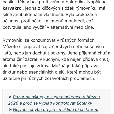
posilují tělo v boji proti virům a bakteriím. Například
karvakrol
, jedna z klíčových složek rýmovníku, má
silné antibakteriální vlastnosti. Byla prokázána
účinnost proti několika kmenům bakterií, což
potvrzuje jeho využití v alternativní medicíně.
Rýmovník lze konzumovat v různých formách.
Můžete si připravit čaj z čerstvých nebo sušených
listů, nebo jím dochutit pokrmy. Jeho příjemná chuť a
aroma činí zázrak v kuchyni, kde nejen přidává chuť,
ale také posiluje zdraví. Možná je také příprava
tinktur nebo esenciálních olejů, které mohou být
užitečné při různých zdravotních problémech.
➤
Pozor na nákupy v supermarketech v březnu
2026 a proč se vyplatí kontrolovat účtenky
➤
Největší chyba při jarním úklidu oken kterou