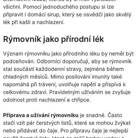
všichni. Pomocí jednoduchého postupu si lze
připravit i domácí sirup, který se osvědčí jako skvělý
lék při kašli a nachlazení.
Rýmovník jako přírodní lék
Význam rýmovníku jako přírodního léku by neměl být
podceňován. Odborníci doporučují, aby se rýmovník
stal součástí každodenní stravy, zejména během
chladných měsíců. Mimo posilování imunity také
napomáhá při trávení, uvolňuje napětí a přispívá k
celkovému zdraví. Pravidelným užíváním se zvyšuje
odolnost proti nachlazení a chřipce.
Příprava a užívání rýmovníku
je snadné. Často
stačí vzít pár čerstvých listů, které se mohou žvýkat
nebo přidávat do čaje. Pro přípravu čaje je nejlepší