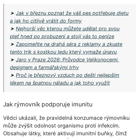
➤
Jak v březnu poznat že váš pes potřebuje dietu
a jak ho citlivě vrátit do formy
➤
Nejhorší věc kterou můžete udělat pro svou
pleť hned po probuzení a stojí vás to peníze
➤
Zapomeňte na drahá séra z reklamy a zkuste
tento trik s kostkou ledu který vymaže únavu
➤
Jaro v Praze 2026: Průvodce Velikonocemi,
designem a farmářskými trhy
➤
Proč je březnový vzduch po dešti nejlepším
lékem na špatnou náladu a jak toho využít
Jak rýmovník podporuje imunitu
Vědci ukázali, že pravidelná konzumace rýmovníku
může zvýšit odolnost organismu proti infekcím.
Obsahuje látky, které aktivují imunitní buňky, čímž