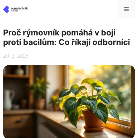
Přeskočit
Me
na
obsah
Proč rýmovník pomáhá v boji
proti bacilům: Co říkají odborníci
20. 3. 2026