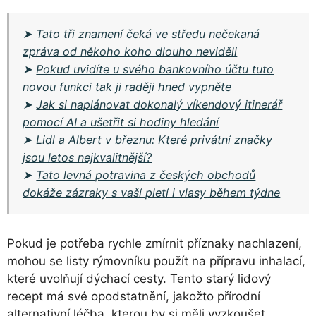
➤
Tato tři znamení čeká ve středu nečekaná
zpráva od někoho koho dlouho neviděli
➤
Pokud uvidíte u svého bankovního účtu tuto
novou funkci tak ji raději hned vypněte
➤
Jak si naplánovat dokonalý víkendový itinerář
pomocí AI a ušetřit si hodiny hledání
➤
Lidl a Albert v březnu: Které privátní značky
jsou letos nejkvalitnější?
➤
Tato levná potravina z českých obchodů
dokáže zázraky s vaší pletí i vlasy během týdne
Pokud je potřeba rychle zmírnit příznaky nachlazení,
mohou se listy rýmovníku použít na přípravu inhalací,
které uvolňují dýchací cesty. Tento starý lidový
recept má své opodstatnění, jakožto přírodní
alternativní léčba, kterou by si měli vyzkoušet