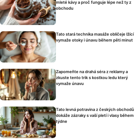
mleté kávy a proč funguje lépe než ty z
obchodu
Tato stará technika masáže obličeje lžící
vymaže otoky i únavu během pěti minut
Zapomeňte na drahá séra z reklamy a
zkuste tento trik s kostkou ledu který
vymaže únavu
Tato levná potravina z českých obchodů
dokáže zázraky s vaší pletí i vlasy během
týdne