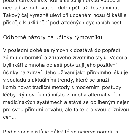
použít čerstvé listy, které se zalijí horkou vodou a
nechají se louhovat po dobu pěti až deseti minut.
Takový čaj výrazně uleví při ucpaném nosu či kašli a
přispěje k uklidnění podrážděných dýchacích cest.
Odborné názory na účinky rýmovníku
V poslední době se rýmovník dostává do popředí
zájmu odborníků a zdravého životního stylu. Vědci a
bylinkáři z mnoha oblastí potvrzují jeho pozitivní
účinky na zdraví. Jeho užívání jako přírodního léku je
v souladu s aktuálními trendy, které se snaží
kombinovat tradiční metody s moderními postupy
léčby. Rýmovník má místo v mnoha alternativních
medicínských systémech a stává se oblíbeným nejen
pro svou přírodní povahu, ale také pro svou příznivou
cenu.
Podle specialistů je důležité se nejprve poradit s