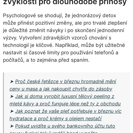
zvyklostí pro dlouhodobé přínosy
Psychologové se shodují, že jednorázový detox
může přinést pozitivní změny, ale pro trvalé zlepšení
je důležité změnit návyky i po skončení jednodenní
výzvy. Vytvoření zdravějších vzorců chování s
technologií je klíčové. Například, může být užitečné
nastavit si časové limity pro používání telefonů a
počítačů, a to zejména před spaním.
➤
Proč české řetězce v březnu hromadně mění
ceny u masa a jak nakoupit chytře do zásoby
➤
Jak si doma vyrobit luxusní tělový peeling z
mleté kávy a proč funguje lépe než ty z obchodu
➤
Jak poznat že vaše pleť potřebuje v březnu víc
hydratace a proč krémy s olejem nestačí
➤
Pokud uvidíte u svého bankovního účtu tuto