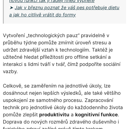
novou funkci tak ji raději hned vypněte
➤
Jak v březnu poznat že váš pes potřebuje dietu
a jak ho citlivě vrátit do formy
Vytvoření „technologických pauz“ pravidelně v
průběhu týdne pomůže zmírnit úroveň stresu a
udržet zdravější vztah k technologiím. Taktéž je
užitečné hledat příležitosti pro offline setkání a
interakci s lidmi tváří v tvář, čímž podpoříte sociální
vazby.
Celkově, se zaměřením na jednotlivé úkoly, lze
dosáhnout nejen lepších výsledků, ale také většího
uspokojení ze samotného procesu. Zapracování
technik pro jednotlivé úkoly do každodenního života
pomůže zlepšit
produktivitu
a
kognitivní funkce
.
Doprava do nových rozměrů zdravého duševního i