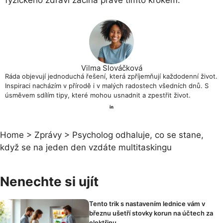
fyzického zdraví začíná právě tímto krokem.
Vilma Slováčková
Ráda objevují jednoduchá řešení, která zpříjemňují každodenní život.
Inspiraci nacházím v přírodě i v malých radostech všedních dnů. S
úsměvem sdílím tipy, které mohou usnadnit a zpestřit život.
Home
>
Zprávy
>
Psycholog odhaluje, co se stane,
když se na jeden den vzdáte multitaskingu
Nenechte si ujít
Tento trik s nastavením lednice vám v
březnu ušetří stovky korun na účtech za
elektřinu