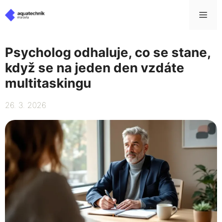
Přeskočit
Me
na
obsah
Psycholog odhaluje, co se stane,
když se na jeden den vzdáte
multitaskingu
26. 3. 2026