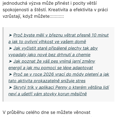
jednoduchá výzva může přinést i pocity větší
spokojenosti a štěstí. Kreativita a efektivita v práci
vzrůstají, když můžete:::::::::::
➤
Proč byste měli v březnu větrat přesně 10 minut
a jak to ovlivní vlhkost ve vašem domě
➤
Jak vyčistit staré připálené plechy tak aby
vypadaly jako nové bez drhnutí a chemie
➤
Jak poznat že váš pes vnímá jarní změny
energií a jak mu pomoci se lépe adaptovat
➤
Proč se v roce 2026 vrací do módy pletení a jak
tato aktivita prokazatelně snižuje stres
➤
Skrytý trik v aplikaci Penny o kterém většina lidí
neví a ušetří vám stovky korun měsíčně
V průběhu celého dne se můžete věnovat