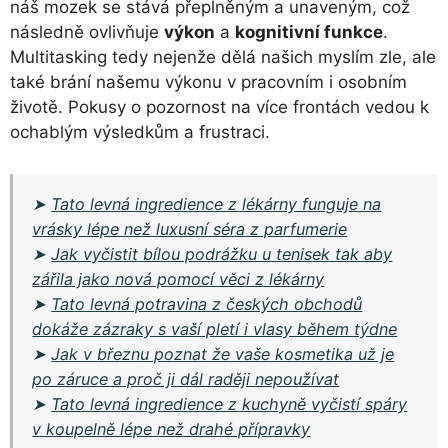
náš mozek se stává přeplněným a unaveným, což
následně ovlivňuje
výkon
a
kognitivní funkce
.
Multitasking tedy nejenže dělá našich myslím zle, ale
také brání našemu výkonu v pracovním i osobním
životě. Pokusy o pozornost na více frontách vedou k
ochablým výsledkům a frustraci.
➤
Tato levná ingredience z lékárny funguje na
vrásky lépe než luxusní séra z parfumerie
➤
Jak vyčistit bílou podrážku u tenisek tak aby
zářila jako nová pomocí věci z lékárny
➤
Tato levná potravina z českých obchodů
dokáže zázraky s vaší pletí i vlasy během týdne
➤
Jak v březnu poznat že vaše kosmetika už je
po záruce a proč ji dál raději nepoužívat
➤
Tato levná ingredience z kuchyně vyčistí spáry
v koupelně lépe než drahé přípravky