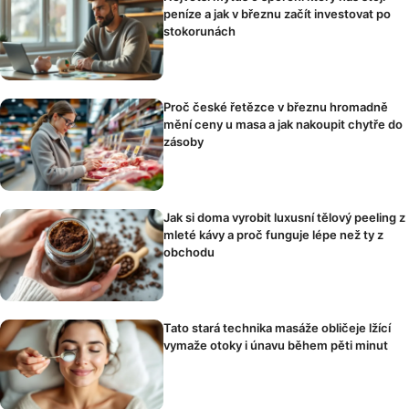
peníze a jak v březnu začít investovat po
stokorunách
Proč české řetězce v březnu hromadně
mění ceny u masa a jak nakoupit chytře do
zásoby
Jak si doma vyrobit luxusní tělový peeling z
mleté kávy a proč funguje lépe než ty z
obchodu
Tato stará technika masáže obličeje lžící
vymaže otoky i únavu během pěti minut