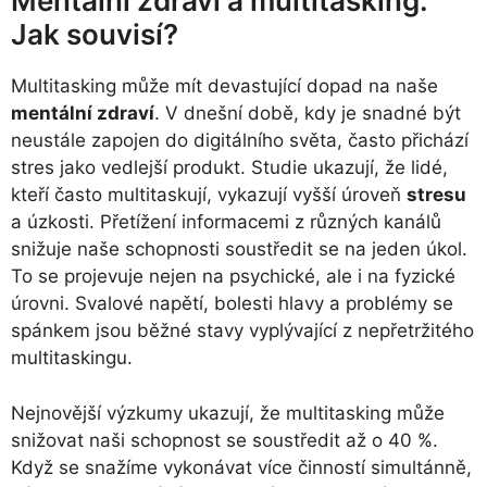
Mentální zdraví a multitasking:
Jak souvisí?
Multitasking může mít devastující dopad na naše
mentální zdraví
. V dnešní době, kdy je snadné být
neustále zapojen do digitálního světa, často přichází
stres jako vedlejší produkt. Studie ukazují, že lidé,
kteří často multitaskují, vykazují vyšší úroveň
stresu
a úzkosti. Přetížení informacemi z různých kanálů
snižuje naše schopnosti soustředit se na jeden úkol.
To se projevuje nejen na psychické, ale i na fyzické
úrovni. Svalové napětí, bolesti hlavy a problémy se
spánkem jsou běžné stavy vyplývající z nepřetržitého
multitaskingu.
Nejnovější výzkumy ukazují, že multitasking může
snižovat naši schopnost se soustředit až o 40 %.
Když se snažíme vykonávat více činností simultánně,