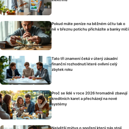
Pokud máte peníze na běžném účtu tak o
ně v březnu potichu přicházíte a banky mlčí
Tato tři znamení čeká v úterý zásadní
finanční rozhodnutí které ovlivní celý
zbytek roku
Proč se lidé v roce 2026 hromadně zbavují
kreditních karet a přecházejí na nové
systémy
Největší mýtus o spoření který nás stojí