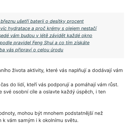
 březnu ušetří baterii o desítky procent
 víc hydratace a proč krémy s olejem nestačí
usedé vám budou v létě závidět každé okno
i podle pravidel Feng Shui a co tím získáte
a vás připraví o celou úrodu
ho života aktivity, které vás naplňují a dodávají vám
 čas do lidí, kteří vás podporují a pomáhají vám růst.
e své osobní cíle a oslavte každý úspěch, i ten
í hodnoty, mohou být mnohem podstatnější než
ah k vám samým i k okolnímu světu.