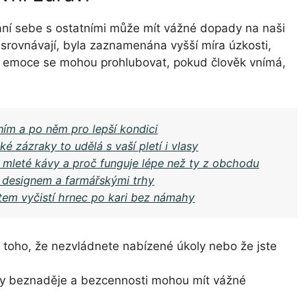
ání sebe s ostatními může mít vážné dopady na naši
srovnávají, byla zaznamenána vyšší míra úzkosti,
í emoce se mohou prohlubovat, pokud člověk vnímá,
ním a po něm pro lepší kondici
ké zázraky to udělá s vaší pletí i vlasy
z mleté kávy a proč funguje lépe než ty z obchodu
 designem a farmářskými trhy
tem vyčistí hrnec po kari bez námahy
z toho, že nezvládnete nabízené úkoly nebo že jste
ty beznaděje a bezcennosti mohou mít vážné