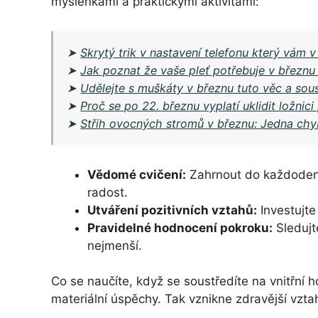
myšlenkami a praktickými aktivitami:
➤
Skrytý trik v nastavení telefonu který vám v
➤
Jak poznat že vaše pleť potřebuje v březnu
➤
Udělejte s muškáty v březnu tuto věc a so
➤
Proč se po 22. březnu vyplatí uklidit ložnic
➤
Střih ovocných stromů v březnu: Jedna chyb
Vědomé cvičení:
Zahrnout do každodenní
radost.
Utváření pozitivních vztahů:
Investujte
Pravidelné hodnocení pokroku:
Sledujt
nejmenší.
Co se naučíte, když se soustředíte na vnitřn
materiální úspěchy. Tak vznikne zdravější vzt