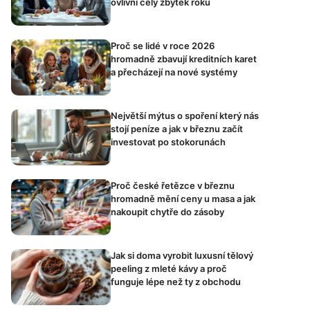
ovlivní celý zbytek roku
Proč se lidé v roce 2026
hromadně zbavují kreditních karet
a přecházejí na nové systémy
Největší mýtus o spoření který nás
stojí peníze a jak v březnu začít
investovat po stokorunách
Proč české řetězce v březnu
hromadně mění ceny u masa a jak
nakoupit chytře do zásoby
Jak si doma vyrobit luxusní tělový
peeling z mleté kávy a proč
funguje lépe než ty z obchodu