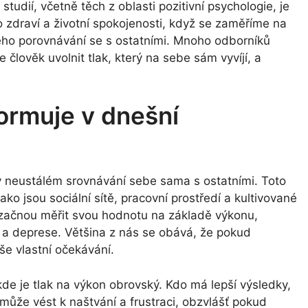
tudií, včetně těch z oblasti pozitivní psychologie, je
zdraví a životní spokojenosti, když se zaměříme na
lého porovnávání se s ostatními. Mnoho odborníků
lověk uvolnit tlak, který na sebe sám vyvíjí, a
ormuje v dnešní
 v neustálém srovnávání sebe sama s ostatními. Toto
ko jsou sociální sítě, pracovní prostředí a kultivované
 začnou měřit svou hodnotu na základě výkonu,
 a deprese. Většina z nás se obává, že pokud
še vlastní očekávání.
kde je tlak na výkon obrovský. Kdo má lepší výsledky,
může vést k naštvání a frustraci, obzvlášť pokud