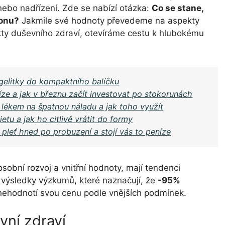
é nebo nadřízení. Zde se nabízí otázka:
Co se stane,
konu?
Jakmile své hodnoty převedeme na aspekty
kty duševního zdraví, otevíráme cestu k hlubokému
gelitky do kompaktního balíčku
níze a jak v březnu začít investovat po stokorunách
 lékem na špatnou náladu a jak toho využít
tu a jak ho citlivě vrátit do formy
pleť hned po probuzení a stojí vás to peníze
osobní rozvoj a vnitřní hodnoty, mají tendenci
o výsledky výzkumů, které naznačují, že
-95%
ž nehodnotí svou cenu podle vnějších podmínek.
vní zdraví