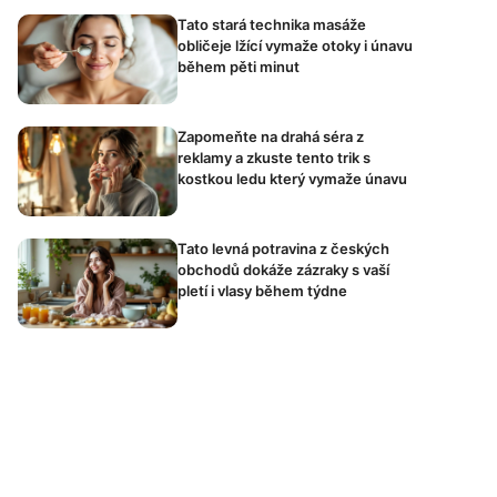
Tato stará technika masáže
obličeje lžící vymaže otoky i únavu
během pěti minut
Zapomeňte na drahá séra z
reklamy a zkuste tento trik s
kostkou ledu který vymaže únavu
Tato levná potravina z českých
obchodů dokáže zázraky s vaší
pletí i vlasy během týdne