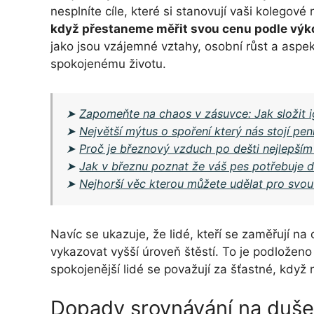
nesplníte cíle, které si stanovují vaši kolegov
když přestaneme měřit svou cenu podle vý
jako jsou vzájemné vztahy, osobní růst a aspe
spokojenému životu.
➤
Zapomeňte na chaos v zásuvce: Jak složit i
➤
Největší mýtus o spoření který nás stojí pe
➤
Proč je březnový vzduch po dešti nejlepším
➤
Jak v březnu poznat že váš pes potřebuje die
➤
Nejhorší věc kterou můžete udělat pro svou 
Navíc se ukazuje, že lidé, kteří se zaměřují na 
vykazovat vyšší úroveň štěstí. To je podložen
spokojenější lidé se považují za šťastné, kdy
Dopady srovnávání na duše