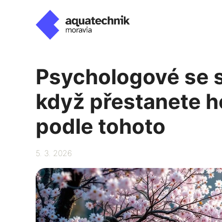
Přeskočit
na
obsah
Psychologové se sh
když přestanete h
podle tohoto
5. 3. 2026