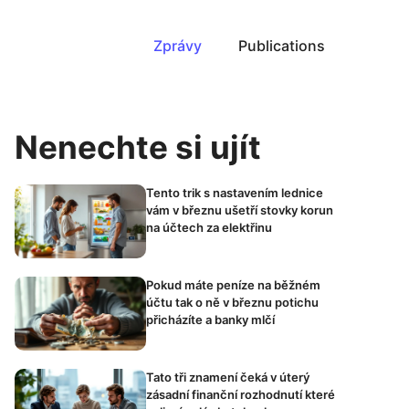
Zprávy
Publications
Nenechte si ujít
Tento trik s nastavením lednice
vám v březnu ušetří stovky korun
na účtech za elektřinu
Pokud máte peníze na běžném
účtu tak o ně v březnu potichu
přicházíte a banky mlčí
Tato tři znamení čeká v úterý
zásadní finanční rozhodnutí které