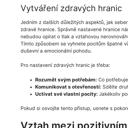
Vytváření zdravých hranic
Jedním z dalších důležitých aspektů, jak seber
zdravé hranice. Správně nastavené hranice ná
nebudou opírat o tlak a vztahovou nerovnováhu
Tímto způsobem se vyhnete pocitům špatné vů
duševní a emocionální pohodu.
Pro nastavení zdravých hranic je třeba:
Rozumět svým potřebám:
Co potřebujet
Komunikovat s otevřeností:
Sdělte dru
Uctívat své vlastní pocity:
Jakékoliv poc
Pokud si osvojíte tento přístup, usnete s poko
Vztah mezi pozitivním