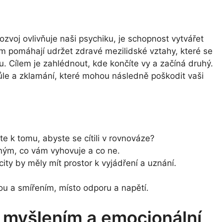
ozvoj ovlivňuje naši psychiku, je schopnost vytvářet
m pomáhají udržet zdravé mezilidské vztahy, které se
. Cílem je zahlédnout, kde končíte vy a začíná druhý.
le a zklamání, které mohou následně poškodit vaši
e k tomu, abyste se cítili v rovnováze?
hým, co vám vyhovuje a co ne.
ity by měly mít prostor k vyjádření a uznání.
rou a smířením, místo odporu a napětí.
 myšlením a emocionální