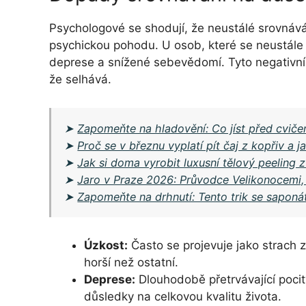
Psychologové se shodují, že neustálé srovnáv
psychickou pohodu. U osob, které se neustále 
deprese a snížené sebevědomí. Tyto negativn
že selhává.
➤
Zapomeňte na hladovění: Co jíst před cviče
➤
Proč se v březnu vyplatí pít čaj z kopřiv a ja
➤
Jak si doma vyrobit luxusní tělový peeling 
➤
Jaro v Praze 2026: Průvodce Velikonocemi,
➤
Zapomeňte na drhnutí: Tento trik se saponá
Úzkost:
Často se projevuje jako strach 
horší než ostatní.
Deprese:
Dlouhodobě přetrvávající poci
důsledky na celkovou kvalitu života.