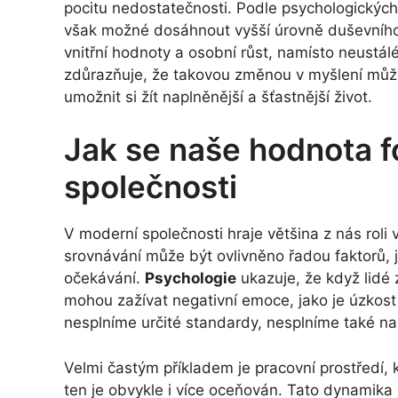
pocitu nedostatečnosti. Podle psychologických s
však možné dosáhnout vyšší úrovně duševního 
vnitřní hodnoty a osobní růst, namísto neustá
zdůrazňuje, že takovou změnou v myšlení může č
umožnit si žít naplněnější a šťastnější život.
Jak se naše hodnota f
společnosti
V moderní společnosti hraje většina z nás roli
srovnávání může být ovlivněno řadou faktorů, ja
očekávání.
Psychologie
ukazuje, že když lidé
mohou zažívat negativní emoce, jako je úzkost
nesplníme určité standardy, nesplníme také na
Velmi častým příkladem je pracovní prostředí, 
ten je obvykle i více oceňován. Tato dynamika 