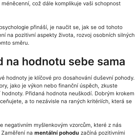
e méněcenní, což dále komplikuje vaši schopnost
sychologie přináší, je naučit se, jak se od tohoto
 na pozitivní aspekty života, rozvoj osobních silných
tomto směru.
ed na hodnotu sebe sama
vé hodnoty je klíčové pro dosahování duševní pohody.
tory, jako je výkon nebo finanční úspěch, zkuste
řní hodnoty. Přidaná hodnota neuškodí. Dobrým krokem
ceňujete, a to nezávisle na raných kritériích, která se
t se negativním myšlenkovým vzorcům, které z nás
e. Zaměření na
mentální pohodu
začíná pozitivními