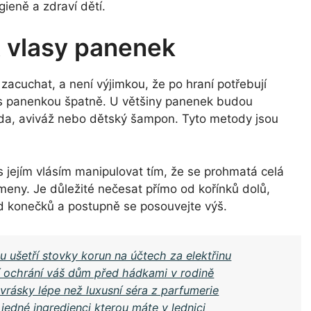
gieně a zdraví dětí.
t vlasy panenek
cuchat, a není výjimkou, že po hraní potřebují
je s panenkou špatně. U většiny panenek budou
da, aviváž nebo dětský šampon. Tyto metody jsou
ejím vlásím manipulovat tím, že se prohmatá celá
meny. Je důležité nečesat přímo od kořínků dolů,
od konečků a postupně se posouvejte výš.
u ušetří stovky korun na účtech za elektřinu
í ochrání váš dům před hádkami v rodině
 vrásky lépe než luxusní séra z parfumerie
jedné ingredienci kterou máte v lednici