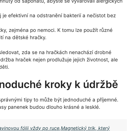
hnuty od saponátu, abyste se vyvarovali alergických
j je efektivní na odstranění bakterií a nečistot bez
čky, zejména po nemoci. K tomu lze použít různé
tí na dětské hračky.
y sledovat, zda se na hračkách nenachází drobné
držba hraček nejen prodlužuje jejich životnost, ale
ěti.
dnoduché kroky k údržbě
správnými tipy to může být jednoduché a příjemné.
vlasy panenek budou dlouho krásné a lesklé.
avinovou fólii vždy po ruce,Magnetický trik, který