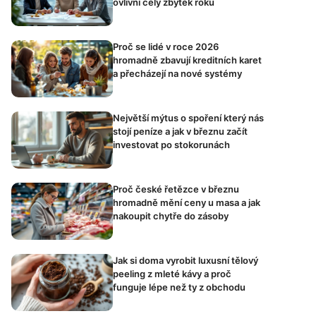
ovlivní celý zbytek roku
Proč se lidé v roce 2026
hromadně zbavují kreditních karet
a přecházejí na nové systémy
Největší mýtus o spoření který nás
stojí peníze a jak v březnu začít
investovat po stokorunách
Proč české řetězce v březnu
hromadně mění ceny u masa a jak
nakoupit chytře do zásoby
Jak si doma vyrobit luxusní tělový
peeling z mleté kávy a proč
funguje lépe než ty z obchodu