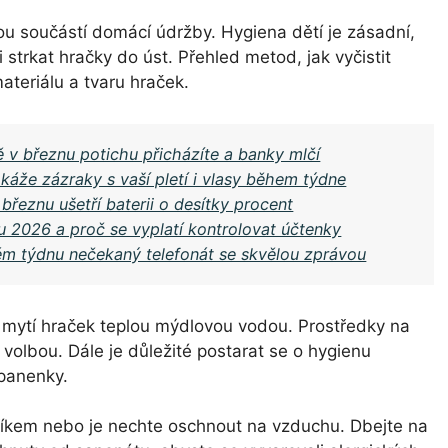
ou součástí domácí údržby. Hygiena dětí je zásadní,
strkat hračky do úst. Přehled metod, jak vyčistit
ateriálu a tvaru hraček.
 v březnu potichu přicházíte a banky mlčí
áže zázraky s vaší pletí i vlasy během týdne
 březnu ušetří baterii o desítky procent
 2026 a proč se vyplatí kontrolovat účtenky
ém týdnu nečekaný telefonát se skvělou zprávou
é mytí hraček teplou mýdlovou vodou. Prostředky na
volbou. Dále je důležité postarat se o hygienu
 panenky.
kem nebo je nechte oschnout na vzduchu. Dbejte na