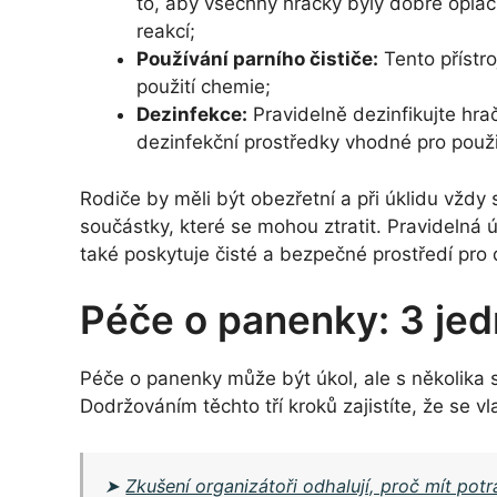
to, aby všechny hračky byly dobře oplác
reakcí;
Používání parního čističe:
Tento přístro
použití chemie;
Dezinfekce:
Pravidelně dezinfikujte hra
dezinfekční prostředky vhodné pro použi
Rodiče by měli být obezřetní a při úklidu vžd
součástky, které se mohou ztratit. Pravidelná ú
také poskytuje čisté a bezpečné prostředí pro d
Péče o panenky: 3 je
Péče o panenky může být úkol, ale s několika 
Dodržováním těchto tří kroků zajistíte, že se 
➤
Zkušení organizátoři odhalují, proč mít potr