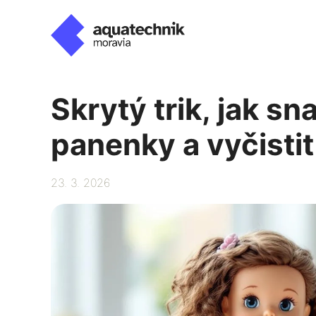
Přeskočit
na
obsah
Skrytý trik, jak s
panenky a vyčisti
23. 3. 2026