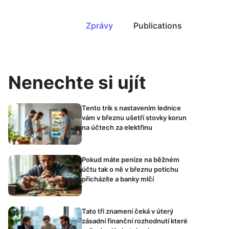
Zprávy
Publications
Nenechte si ujít
Tento trik s nastavením lednice
vám v březnu ušetří stovky korun
na účtech za elektřinu
Pokud máte peníze na běžném
účtu tak o ně v březnu potichu
přicházíte a banky mlčí
Tato tři znamení čeká v úterý
zásadní finanční rozhodnutí které