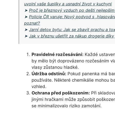
uvolní vaše šuplíky a usnadní život v kuchyni
➤
Proč je březnový vzduch po dešti nejlepším
➤
Policie ČR varuje: Nový podvod s „hlasová
poznat?
➤
Jarní detox bytu: Jak se zbavit prachu a t
➤
Jak v březnu ušetřit za nákup drogerie dík
Pravidelné rozčesávání:
Každé ustavení
by mělo být doprovázeno rozčesáním vl
vlasy zůstanou hladké.
Údržba odstínů:
Pokud panenka má barve
používáte. Některé chemikálie mohou bar
vzhled.
Ochrana před poškozením:
Při skladová
jinými hračkami může způsobit poškození
se minimalizovalo riziko zamotání.