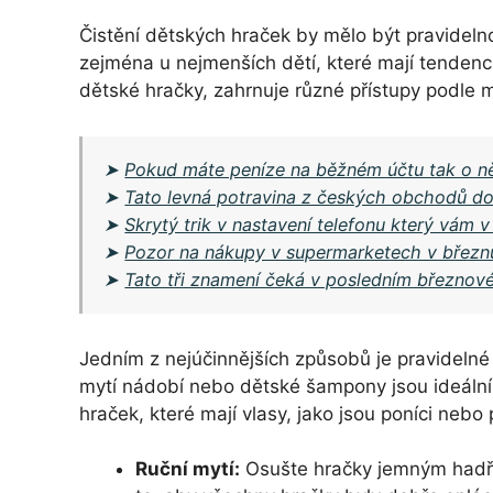
Čistění dětských hraček by mělo být pravideln
zejména u nejmenších dětí, které mají tendenci 
dětské hračky, zahrnuje různé přístupy podle m
➤
Pokud máte peníze na běžném účtu tak o ně
➤
Tato levná potravina z českých obchodů dok
➤
Skrytý trik v nastavení telefonu který vám v
➤
Pozor na nákupy v supermarketech v březnu
➤
Tato tři znamení čeká v posledním březnov
Jedním z nejúčinnějších způsobů je pravideln
mytí nádobí nebo dětské šampony jsou ideální 
hraček, které mají vlasy, jako jsou poníci nebo
Ruční mytí:
Osušte hračky jemným hadří