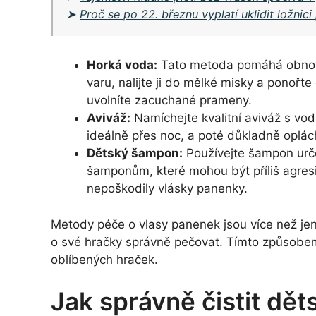
➤
Proč se po 22. březnu vyplatí uklidit ložnic
Horká voda:
Tato metoda pomáhá obnovit
varu, nalijte ji do mělké misky a ponořte
uvolníte zacuchané prameny.
Aviváž:
Namíchejte kvalitní aviváž s vo
ideálně přes noc, a poté důkladně oplá
Dětský šampon:
Používejte šampon urče
šamponům, které mohou být příliš agresi
nepoškodily vlásky panenky.
Metody péče o vlasy panenek jsou více než jen t
o své hračky správně pečovat. Tímto způsobem 
oblíbených hraček.
Jak správně čistit dět