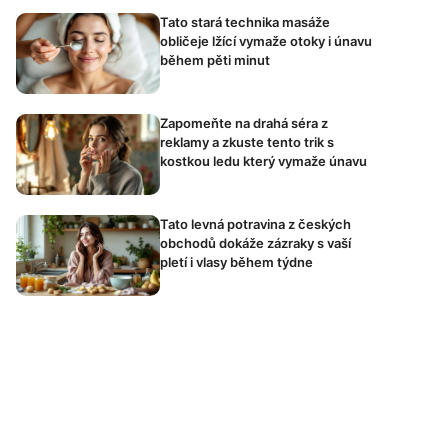
Tato stará technika masáže
obličeje lžící vymaže otoky i únavu
během pěti minut
Zapomeňte na drahá séra z
reklamy a zkuste tento trik s
kostkou ledu který vymaže únavu
Tato levná potravina z českých
obchodů dokáže zázraky s vaší
pletí i vlasy během týdne