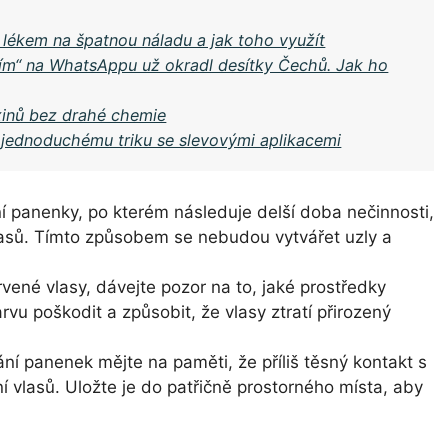
 lékem na špatnou náladu a jak toho využít
ním“ na WhatsAppu už okradl desítky Čechů. Jak ho
oxinů bez drahé chemie
y jednoduchému triku se slevovými aplikacemi
 panenky, po kterém následuje delší doba nečinnosti,
asů. Tímto způsobem se nebudou vytvářet uzly a
né vlasy, dávejte pozor na to, jaké prostředky
vu poškodit a způsobit, že vlasy ztratí přirozený
ní panenek mějte na paměti, že příliš těsný kontakt s
 vlasů. Uložte je do patřičně prostorného místa, aby