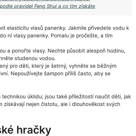
i podle pravidel Feng Shui a co tím získáte
 elasticitu vlasů panenky. Jakmile přivedete vodu k
 do ní vlasy panenky. Pomalu je pročešte, a tím
dou a ponořte vlasy. Nechte působit alespoň hodinu,
chněte studenou vodou.
ný pro děti, který je šetrný, vyhněte se běžným
vní. Nepoužívejte šampon příliš často, aby se
echnikou úklidu; jsou také příležitostí naučit děti, jak
získávají nejen čistotu, ale i dlouhověkost svých
ské hračky