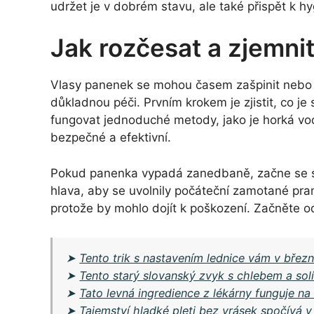
udržet je v dobrém stavu, ale také přispět k hy
Jak rozčesat a zjemni
Vlasy panenek se mohou časem zašpinit nebo za
důkladnou péči. Prvním krokem je zjistit, co 
fungovat jednoduché metody, jako je horká vo
bezpečné a efektivní.
Pokud panenka vypadá zanedbaně, začne se s j
hlava, aby se uvolnily počáteční zamotané pra
protože by mohlo dojít k poškození. Začněte 
➤
Tento trik s nastavením lednice vám v březn
➤
Tento starý slovanský zvyk s chlebem a sol
➤
Tato levná ingredience z lékárny funguje na
➤
Tajemství hladké pleti bez vrásek spočívá v 