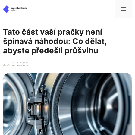
Přeskočit
Me
na
obsah
Tato část vaší pračky není
špinavá náhodou: Co dělat,
abyste předešli průšvihu
23. 3. 2026