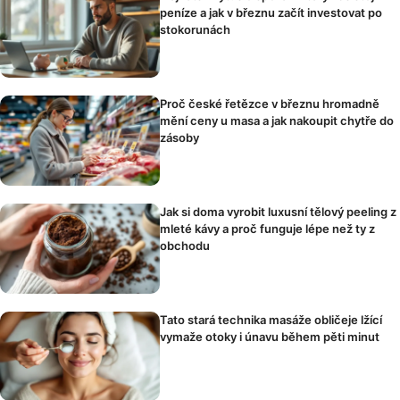
peníze a jak v březnu začít investovat po
stokorunách
Proč české řetězce v březnu hromadně
mění ceny u masa a jak nakoupit chytře do
zásoby
Jak si doma vyrobit luxusní tělový peeling z
mleté kávy a proč funguje lépe než ty z
obchodu
Tato stará technika masáže obličeje lžící
vymaže otoky i únavu během pěti minut