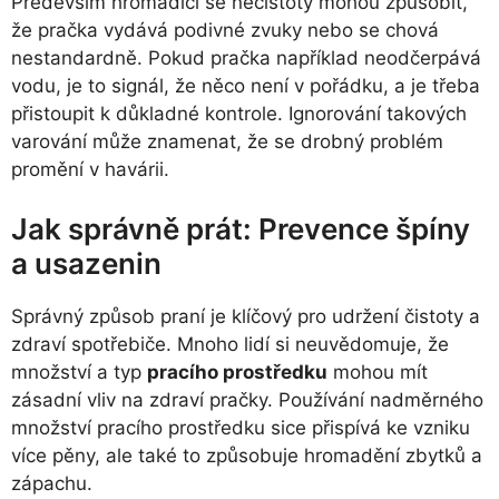
Především hromadící se nečistoty mohou způsobit,
že pračka vydává podivné zvuky nebo se chová
nestandardně. Pokud pračka například neodčerpává
vodu, je to signál, že něco není v pořádku, a je třeba
přistoupit k důkladné kontrole. Ignorování takových
varování může znamenat, že se drobný problém
promění v havárii.
Jak správně prát: Prevence špíny
a usazenin
Správný způsob praní je klíčový pro udržení čistoty a
zdraví spotřebiče. Mnoho lidí si neuvědomuje, že
množství a typ
pracího prostředku
mohou mít
zásadní vliv na zdraví pračky. Používání nadměrného
množství pracího prostředku sice přispívá ke vzniku
více pěny, ale také to způsobuje hromadění zbytků a
zápachu.