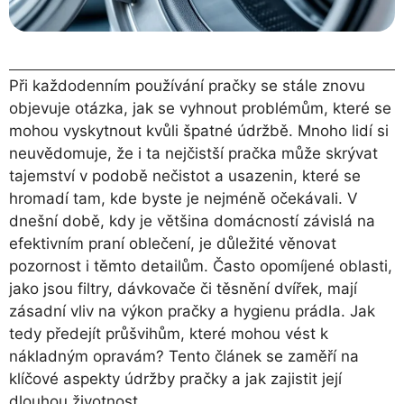
Při každodenním používání pračky se stále znovu
objevuje otázka, jak se vyhnout problémům, které se
mohou vyskytnout kvůli špatné údržbě. Mnoho lidí si
neuvědomuje, že i ta nejčistší pračka může skrývat
tajemství v podobě nečistot a usazenin, které se
hromadí tam, kde byste je nejméně očekávali. V
dnešní době, kdy je většina domácností závislá na
efektivním praní oblečení, je důležité věnovat
pozornost i těmto detailům. Často opomíjené oblasti,
jako jsou filtry, dávkovače či těsnění dvířek, mají
zásadní vliv na výkon pračky a hygienu prádla. Jak
tedy předejít průšvihům, které mohou vést k
nákladným opravám? Tento článek se zaměří na
klíčové aspekty údržby pračky a jak zajistit její
dlouhou životnost.