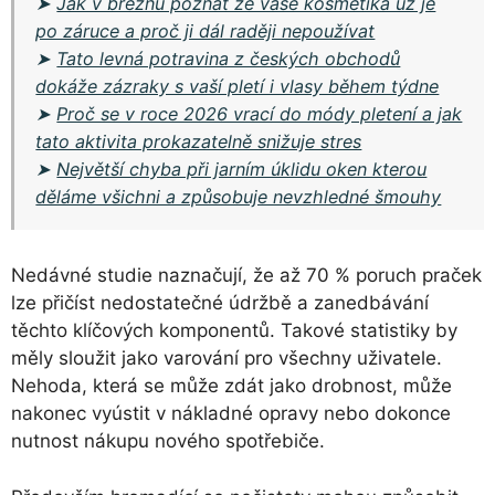
➤
Jak v březnu poznat že vaše kosmetika už je
po záruce a proč ji dál raději nepoužívat
➤
Tato levná potravina z českých obchodů
dokáže zázraky s vaší pletí i vlasy během týdne
➤
Proč se v roce 2026 vrací do módy pletení a jak
tato aktivita prokazatelně snižuje stres
➤
Největší chyba při jarním úklidu oken kterou
děláme všichni a způsobuje nevzhledné šmouhy
Nedávné studie naznačují, že až 70 % poruch praček
lze přičíst nedostatečné údržbě a zanedbávání
těchto klíčových komponentů. Takové statistiky by
měly sloužit jako varování pro všechny uživatele.
Nehoda, která se může zdát jako drobnost, může
nakonec vyústit v nákladné opravy nebo dokonce
nutnost nákupu nového spotřebiče.