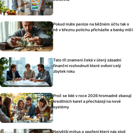
Pokud máte peníze na běžném účtu tak o
ně v březnu potichu přicházíte a banky mlčí
Tato tři znamení čeká v úterý zásadní
finanční rozhodnutí které ovlivní celý
zbytek roku
Proč se lidé v roce 2026 hromadně zbavují
kreditních karet a přecházejí na nové
systémy
Největší mýtus o spoření který nás stojí