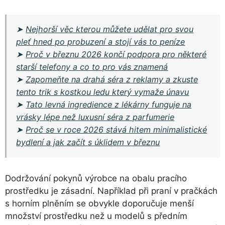
➤
Nejhorší věc kterou můžete udělat pro svou
pleť hned po probuzení a stojí vás to peníze
➤
Proč v březnu 2026 končí podpora pro některé
starší telefony a co to pro vás znamená
➤
Zapomeňte na drahá séra z reklamy a zkuste
tento trik s kostkou ledu který vymaže únavu
➤
Tato levná ingredience z lékárny funguje na
vrásky lépe než luxusní séra z parfumerie
➤
Proč se v roce 2026 stává hitem minimalistické
bydlení a jak začít s úklidem v březnu
Dodržování pokynů výrobce na obalu pracího
prostředku je zásadní. Například při praní v pračkách
s horním plněním se obvykle doporučuje menší
množství prostředku než u modelů s předním