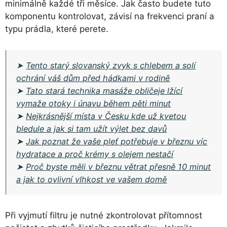
minimálně každé tři měsíce. Jak často budete tuto
komponentu kontrolovat, závisí na frekvenci praní a
typu prádla, které perete.
➤
Tento starý slovanský zvyk s chlebem a solí
ochrání váš dům před hádkami v rodině
➤
Tato stará technika masáže obličeje lžící
vymaže otoky i únavu během pěti minut
➤
Nejkrásnější místa v Česku kde už kvetou
bledule a jak si tam užít výlet bez davů
➤
Jak poznat že vaše pleť potřebuje v březnu víc
hydratace a proč krémy s olejem nestačí
➤
Proč byste měli v březnu větrat přesně 10 minut
a jak to ovlivní vlhkost ve vašem domě
Při vyjmutí filtru je nutné zkontrolovat přítomnost