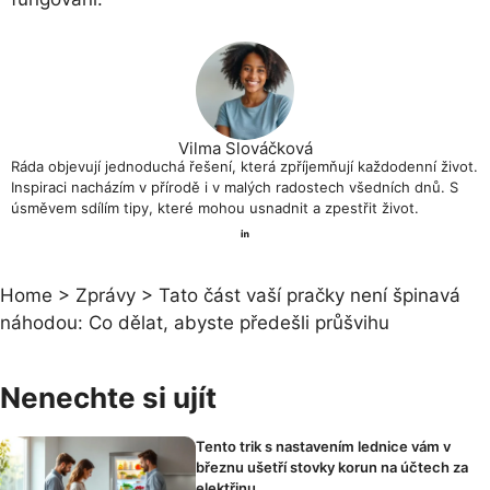
Vilma Slováčková
Ráda objevují jednoduchá řešení, která zpříjemňují každodenní život.
Inspiraci nacházím v přírodě i v malých radostech všedních dnů. S
úsměvem sdílím tipy, které mohou usnadnit a zpestřit život.
Home
>
Zprávy
>
Tato část vaší pračky není špinavá
náhodou: Co dělat, abyste předešli průšvihu
Nenechte si ujít
Tento trik s nastavením lednice vám v
březnu ušetří stovky korun na účtech za
elektřinu