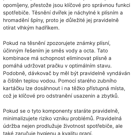
opomíjeny, přestože jsou klíčové pro správnou funkci
spotřebiče. Těsnění dvířek je náchylné k plísním a
hromadění špíny, proto je důležité jej pravidelně
otírat vlhkým hadříkem.
Pokud na těsnění zpozorujete známky plísní,
účinným řešením je směs vody a octa. Tato
kombinace má schopnost eliminovat plísně a
pomáhá udržovat pračku v optimálním stavu.
Podobně, dávkovač by měl být pravidelně vyndáván
a čištěn teplou vodou. Pomocí starého zubního
kartáčku lze dosáhnout i na těžko přístupná místa,
což je klíčové pro odstranění usazenin a zbytků.
Pokud se o tyto komponenty staráte pravidelně,
minimalizujete riziko vzniku problémů. Pravidelná
údržba nejen prodlužuje životnost spotřebiče, ale
také zaručuje hygienu a kvalitu praní.