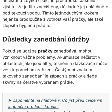
nečistot a zbytků čisticího prostředku. Jakmile
zjistíte, že je filtr znečištěný, důkladně jej opláchněte
pod tekoucí vodou. Tímto jednoduchým krokem
nejenže prodloužíte životnost vaší pračky, ale také
zlepšíte hygienu prádla.
Důsledky zanedbání údržby
Pokud se údržba
pračky
zanedbává, mohou
vzniknout vážné problémy. Akumulace nečistot v
oblastech jako jsou filtry, těsnění a dávkovače může
vést k poruchám zařízení. Častým příznakem
takového zanedbání je zápach z pračky a šedé
skvrny na čerstvě vypraném prádle.
➤
Zapomeňte na hladovění: Co jíst před cvičením
a po něm pro lepší kondici