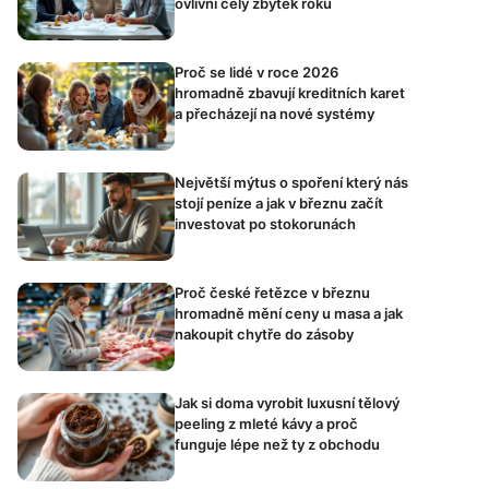
ovlivní celý zbytek roku
Proč se lidé v roce 2026
hromadně zbavují kreditních karet
a přecházejí na nové systémy
Největší mýtus o spoření který nás
stojí peníze a jak v březnu začít
investovat po stokorunách
Proč české řetězce v březnu
hromadně mění ceny u masa a jak
nakoupit chytře do zásoby
Jak si doma vyrobit luxusní tělový
peeling z mleté kávy a proč
funguje lépe než ty z obchodu