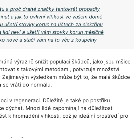
stu a proč drahé značky tentokrát propadly
inut a jak to ovlivní vlhkost ve vašem domě
u ušetří stovky korun na účtech za elektřinu
a lidí neví a ušetří vám stovky korun měsíčně
jako nové a stačí vám na to věc z koupelny
áhá výrazně snížit populaci škůdců, jako jsou mšice
entovat s takovými metodami, potvrzuje množství
ují. Zajímavým výsledkem může být to, že malé škůdce
a se vrátí do normálu.
ci v regeneraci. Důležité je také po postřiku
hce dýchat. Mnozí lidé zapomínají na důležitost
 k hromadění vlhkosti, což je ideální prostředí pro