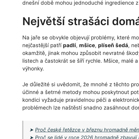
dnešní době mohou jednoduché ingredience z v
Největší strašáci domá
Na jaře se obvykle objevují problémy, které 
nejčastější patří
padlí
,
mšice
,
plíseň šedá
, n
okamžitě, jinak mohou způsobit nevratné škody.
listech a častokrát se šíří rychle. Mšice, mal
výhonky.
Je důležité si uvědomit, že mnohé z těchto pro
účinné a šetrné metody mohou poskytnout potře
kondici vyžaduje pravidelnou péči a elektronic
problémech lze naštěstí snadno zasáhnout do
➤
Proč české řetězce v březnu hromadně mění
➤
Proč se lidé v roce 2026 hromadně zbavují 