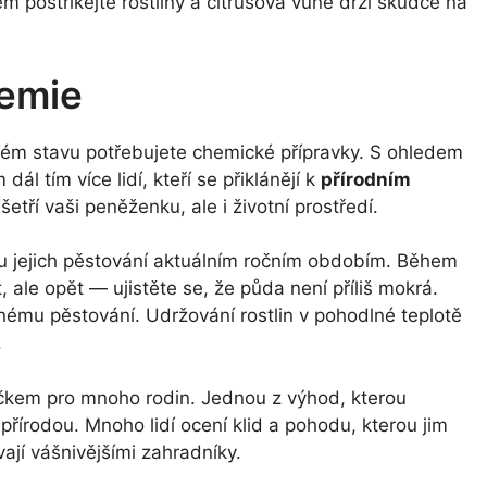
 postříkejte rostliny a citrusová vůně drží škůdce na
hemie
rém stavu potřebujete chemické přípravky. S ohledem
dál tím více lidí, kteří se přiklánějí k
přírodním
tří vaši peněženku, ale i životní prostředí.
bu jejich pěstování aktuálním ročním obdobím. Během
, ale opět — ujistěte se, že půda není příliš mokrá.
nému pěstování. Udržování rostlin v pohodlné teplotě
.
čkem pro mnoho rodin. Jednou z výhod, kterou
s přírodou. Mnoho lidí ocení klid a pohodu, kterou jim
ají vášnivějšími zahradníky.