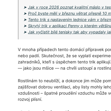
➤
Jak v roce 2026 poznat kvalitní máslo v te
➤
Proč byste měli v březnu větrat přesně 10 m
➤
Tento trik s nastavením lednice vám v březn
➤
Skrytý trik v aplikaci Penny o kterém většin
➤
Jak vyčistit bílé tenisky tak aby vypadaly 
V mnoha případech tento domácí přípravek pom
nebo padlí. Skutečnost, že se vyplatí experim
zahradníků, kteří s úspěchem tento trik aplik
— jako jsou mšice — na chvíli ustoupí a rostlin
Rostlinám to neublíží, a dokonce jim může pomo
zajišťovat dobrou ventilaci, aby listy mohly le
vzdušnosti – špatné proudění vzduchu může vést
rozvoj plísní.