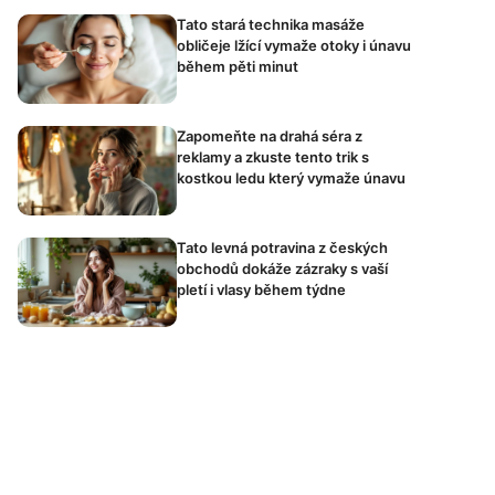
Tato stará technika masáže
obličeje lžící vymaže otoky i únavu
během pěti minut
Zapomeňte na drahá séra z
reklamy a zkuste tento trik s
kostkou ledu který vymaže únavu
Tato levná potravina z českých
obchodů dokáže zázraky s vaší
pletí i vlasy během týdne