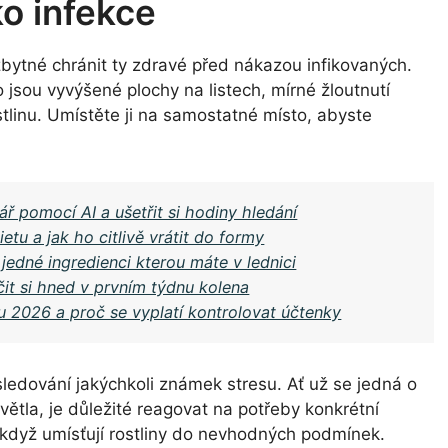
ko infekce
zbytné chránit ty zdravé před nákazou infikovaných.
jsou vyvýšené plochy na listech, mírné žloutnutí
linu. Umístěte ji na samostatné místo, abyste
ář pomocí AI a ušetřit si hodiny hledání
tu a jak ho citlivě vrátit do formy
jedné ingredienci kterou máte v lednici
čit si hned v prvním týdnu kolena
 2026 a proč se vyplatí kontrolovat účtenky
 sledování jakýchkoli známek stresu. Ať už se jedná o
větla, je důležité reagovat na potřeby konkrétní
, když umísťují rostliny do nevhodných podmínek.