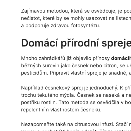
Zajímavou metodou, která se osvědčuje, je pos
nečistot, které by se mohly usazovat na liste
a podporuje zdravou fotosyntézu.
Domácí přírodní sprej
Mnoho zahrádkářů již objevilo přínosy
domácíh
běžných surovin jako česnek nebo citron, se u
pesticidům. Připravit vlastní spreje je snadné
Například česnekový sprej je jednoduchý. K pří
trochu tekutého mýdla. Česnek se naseká a ne
postřiku rostlin. Tato metoda se osvědčila v bo
repelentním vlastnostem česneku.
Nezapomeňte také na citrusovou infuzi. Stačí n