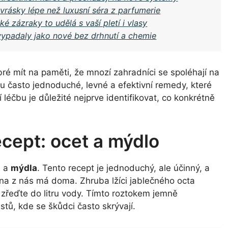
 vrásky lépe než luxusní séra z parfumerie
ké zázraky to udělá s vaší pletí i vlasy
 vypadaly jako nové bez drhnutí a chemie
ré mít na paměti, že mnozí zahradníci se spoléhají na
ou často jednoduché, levné a efektivní remedy, které
 léčbu je důležité nejprve identifikovat, co konkrétně
ecept: ocet a mýdlo
a
a
mýdla
. Tento recept je jednoduchý, ale účinný, a
na z nás má doma. Zhruba lžíci jablečného octa
zřeďte do litru vody. Tímto roztokem jemně
istů, kde se škůdci často skrývají.