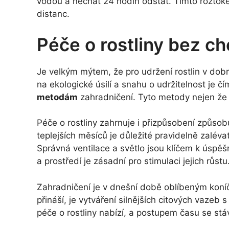
vodou a nechat 24 hodin odstát. Tímto roztokem
distanc.
Péče o rostliny bez c
Je velkým mýtem, že pro udržení rostlin v dob
na ekologické úsilí a snahu o udržitelnost je čím 
metodám
zahradničení. Tyto metody nejen že še
Péče o rostliny zahrnuje i přizpůsobení způso
teplejších měsíců je důležité pravidelně zalévat
Správná ventilace a světlo jsou klíčem k úspěš
a prostředí je zásadní pro stimulaci jejich růstu
Zahradničení je v dnešní době oblíbeným koní
přináší, je vytváření silnějších citových vazeb 
péče o rostliny nabízí, a postupem času se stáv