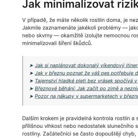
Jak minimalizovat rizi
V případě, že máte několik rostlin doma, je ne
Jakmile zaznamenáte jakékoli problémy — jako 
nebo skvrny — okamžitě izolujte nemocnou rost
minimalizovali šíření škůdců.
➤
Jak si naplánovat dokonalý víkendový itiner
➤
Jak v březnu poznat že váš pes potřebuje die
➤
Tajemství hladké pleti bez vrásek spočívá v 
➤
Březnové běhání: Jak začít po zimě a nezni
➤
Pozor na nákupy v supermarketech v březnu
Dalším krokem je pravidelná kontrola rostlin a
přílišnou vlhkost nebo nedostatek slunečního s
rostliny. Začátečníci se často dopouštějí chyb