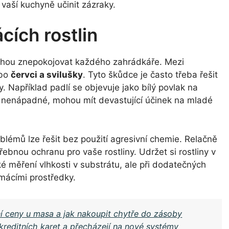
aší kuchyně učinit zázraky.
cích rostlin
mohou znepokojovat každého zahrádkáře. Mezi
ebo
červci a svilušky
. Tyto škůdce je často třeba řešit
 Například padlí se objevuje jako bílý povlak na
é a nenápadné, mohou mít devastující účinek na mladé
blémů lze řešit bez použití agresivní chemie. Relačně
bnou ochranu pro vaše rostliny. Udržet si rostliny v
ké měření vlhkosti v substrátu, ale při dodatečných
mácími prostředky.
 ceny u masa a jak nakoupit chytře do zásoby
kreditních karet a přecházejí na nové systémy