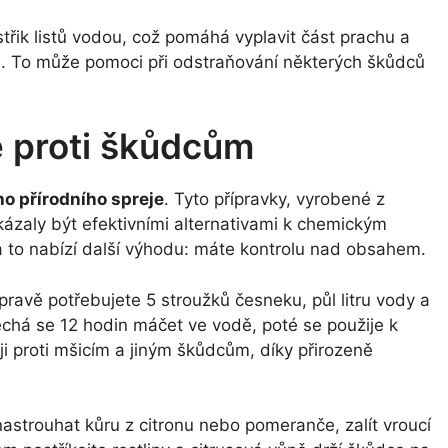
třik listů vodou, což pomáhá vyplavit část prachu a
ch. To může pomoci při odstraňování některých škůdců
e proti škůdcům
o přírodního spreje
. Tyto přípravky, vyrobené z
kázaly být efektivními alternativami k chemickým
, a to nabízí další výhodu: máte kontrolu nad obsahem.
pravě potřebujete 5 stroužků česneku, půl litru vody a
chá se 12 hodin máčet ve vodě, poté se použije k
ji proti mšicím a jiným škůdcům, díky přirozeně
astrouhat kůru z citronu nebo pomeranče, zalít vroucí