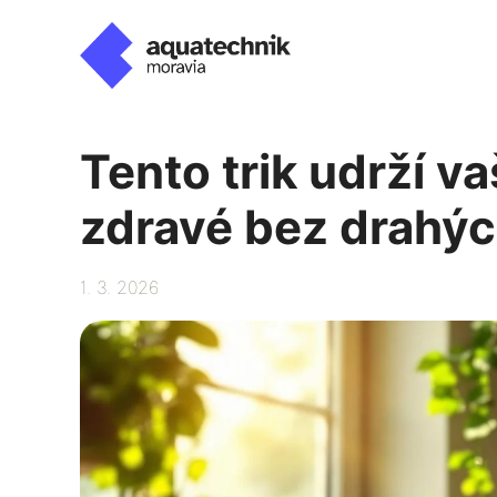
Přeskočit
na
obsah
Tento trik udrží va
zdravé bez drahýc
1. 3. 2026