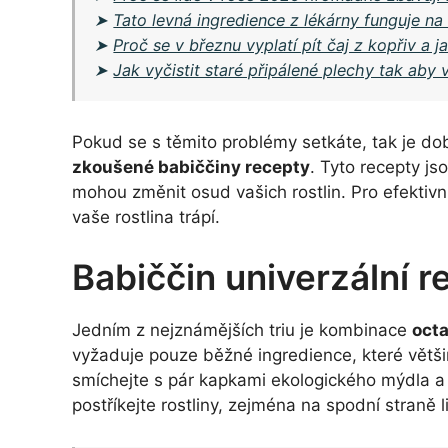
➤
Tato levná ingredience z lékárny funguje na
➤
Proč se v březnu vyplatí pít čaj z kopřiv a ja
➤
Jak vyčistit staré připálené plechy tak aby
Pokud se s těmito problémy setkáte, tak je dob
zkoušené babiččiny recepty
. Tyto recepty js
mohou změnit osud vašich rostlin. Pro efektivní
vaše rostlina trápí.
Babiččin univerzální r
Jedním z nejznámějších triu je kombinace
oct
vyžaduje pouze běžné ingredience, které větši
smíchejte s pár kapkami ekologického mýdla a 
postříkejte rostliny, zejména na spodní straně l