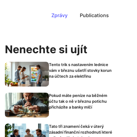
Zprávy
Publications
Nenechte si ujít
Tento trik s nastavením lednice
vám v březnu ušetří stovky korun
na účtech za elektřinu
Pokud máte peníze na běžném
účtu tak o ně v březnu potichu
přicházíte a banky mlčí
Tato tři znamení čeká v úterý
zásadní finanční rozhodnutí které