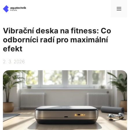
Přeskočit
Me
na
obsah
Vibrační deska na fitness: Co
odborníci radí pro maximální
efekt
2. 3. 2026