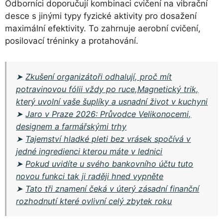
Odborníci doporučují kombinaci cvičení na vibrační
desce s jinými typy fyzické aktivity pro dosažení
maximální efektivity. To zahrnuje aerobní cvičení,
posilovací tréninky a protahování.
➤
Zkušení organizátoři odhalují, proč mít
potravinovou fólii vždy po ruce,Magnetický trik,
který uvolní vaše šuplíky a usnadní život v kuchyni
➤
Jaro v Praze 2026: Průvodce Velikonocemi,
designem a farmářskými trhy
➤
Tajemství hladké pleti bez vrásek spočívá v
jedné ingredienci kterou máte v lednici
➤
Pokud uvidíte u svého bankovního účtu tuto
novou funkci tak ji raději hned vypněte
➤
Tato tři znamení čeká v úterý zásadní finanční
rozhodnutí které ovlivní celý zbytek roku