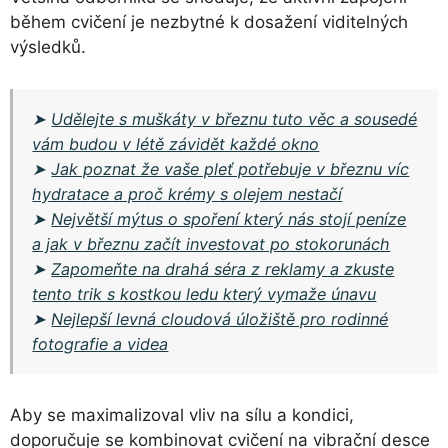
během cvičení je nezbytné k dosažení viditelných
výsledků.
➤
Udělejte s muškáty v březnu tuto věc a sousedé
vám budou v létě závidět každé okno
➤
Jak poznat že vaše pleť potřebuje v březnu víc
hydratace a proč krémy s olejem nestačí
➤
Největší mýtus o spoření který nás stojí peníze
a jak v březnu začít investovat po stokorunách
➤
Zapomeňte na drahá séra z reklamy a zkuste
tento trik s kostkou ledu který vymaže únavu
➤
Nejlepší levná cloudová úložiště pro rodinné
fotografie a videa
Aby se maximalizoval vliv na sílu a kondici,
doporučuje se kombinovat cvičení na vibrační desce