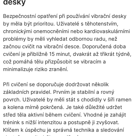
desky
Bezpečnostní opatření při používání vibrační desky
by měla být prioritou. Uživatelé s těhotenstvím,
chronickými onemocněními nebo kardiovaskulárními
problémy by měli vyhledat odbornou radu, než
začnou cvičit na vibrační desce. Doporučená doba
cvičení je přibližně 15 minut, dvakrát až třikrát týdně,
což pomáhá tělu přizpůsobit se vibracím a
minimalizuje riziko zranění.
Při cvičení se doporučuje dodržovat několik
základních pravidel. Prvním je stabilní a rovný
povrch. Uživatelé by měli stát s chodidly v šíři ramen
a kolena mírně pokrčená. Je také důležité udržet
střed těla aktivní během cvičení. Vhodné je zahájit
trénink s nižší intenzitou a postupně ji zvyšovat.
Klíčem k úspěchu je správná technika a sledování