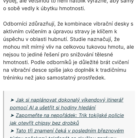
výdej, ale většinou to není natolik výrazné, aby samy
o sobě vedly k úbytku hmotnosti.
Odborníci zdůrazňují, že kombinace vibrační desky s
aktivním cvičením a úpravou stravy je klíčem k
úspěchu v oblasti hubnutí. Studie naznačují, že
mohou mít mírný vliv na celkovou tukovou hmotu, ale
nejsou to jediné řešení pro snižování tělesné
hmotnosti. Podle odborníků je důležité brát cvičení
na vibrační desce spíše jako doplněk k tradičnímu
tréninku než jako samostatný prostředek.
➤
Jak si naplánovat dokonalý víkendový itinerář
pomocí AI a ušetřit si hodiny hledání
➤
Zapomeňte na nepořádek: Trik tokijské policie
jak otevřít chipsy bez drobků
➤
Tato tři znamení čeká v posledním březnovém