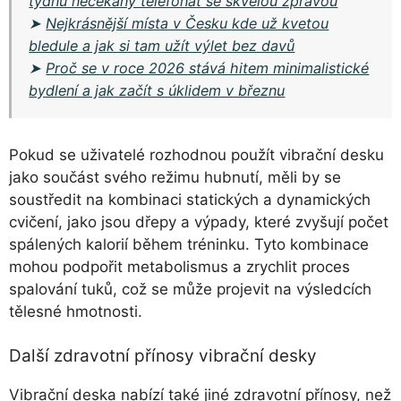
týdnu nečekaný telefonát se skvělou zprávou
➤
Nejkrásnější místa v Česku kde už kvetou
bledule a jak si tam užít výlet bez davů
➤
Proč se v roce 2026 stává hitem minimalistické
bydlení a jak začít s úklidem v březnu
Pokud se uživatelé rozhodnou použít vibrační desku
jako součást svého režimu hubnutí, měli by se
soustředit na kombinaci statických a dynamických
cvičení, jako jsou dřepy a výpady, které zvyšují počet
spálených kalorií během tréninku. Tyto kombinace
mohou podpořit metabolismus a zrychlit proces
spalování tuků, což se může projevit na výsledcích
tělesné hmotnosti.
Další zdravotní přínosy vibrační desky
Vibrační deska nabízí také jiné zdravotní přínosy, než