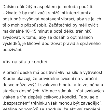
Dalším důležitým aspektem je metoda použití.
Uživatelé by měli začít s nižšími intenzitami a
postupně zvyšovat nastavení vibrací, aby se jejich
tělo mohlo přizpůsobit. Začátečníci by měli cvičit
maximálně 10–15 minut a poté délku tréninků
zvyšovat. K tomu, aby se dosáhlo optimálních
výsledků, je klíčové dodržovat pravidla správného
používání.
Vliv na sílu a kondici
Vibrační deska má pozitivní vliv na sílu a vytrvalost.
Studie ukazují, že pravidelné cvičení na vibrační
desce může zvýšit svalovou hmotu, a to zejména u
starších dospělých. Vibrace stimulují růst svalových
vláken a tím zlepšují celkovou kondici. Fabulae o
„bezpracném“ tréninku však mohou být zavádějící.
Většina odborníků se shoduje, že aktivní zapojení