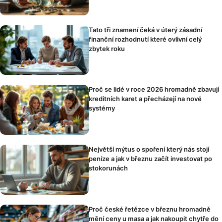
Tato tři znamení čeká v úterý zásadní
finanční rozhodnutí které ovlivní celý
zbytek roku
Proč se lidé v roce 2026 hromadně zbavují
kreditních karet a přecházejí na nové
systémy
Největší mýtus o spoření který nás stojí
peníze a jak v březnu začít investovat po
stokorunách
Proč české řetězce v březnu hromadně
mění ceny u masa a jak nakoupit chytře do