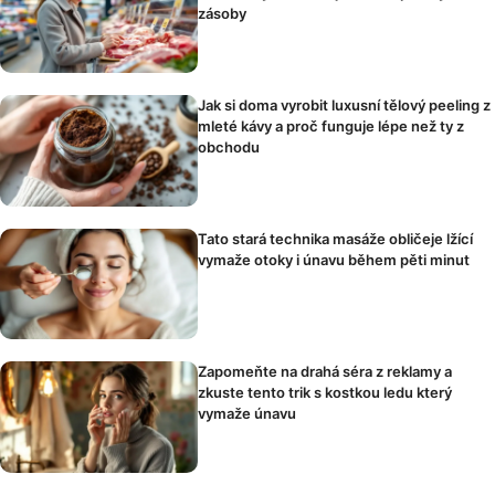
zásoby
Jak si doma vyrobit luxusní tělový peeling z
mleté kávy a proč funguje lépe než ty z
obchodu
Tato stará technika masáže obličeje lžící
vymaže otoky i únavu během pěti minut
Zapomeňte na drahá séra z reklamy a
zkuste tento trik s kostkou ledu který
vymaže únavu