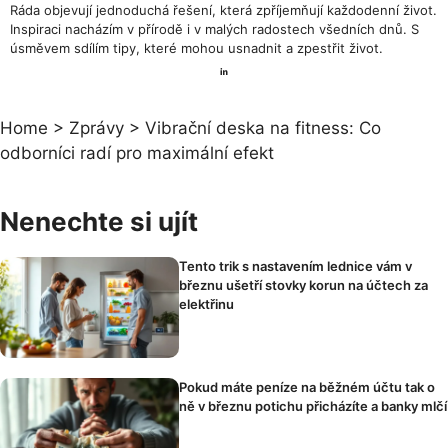
Ráda objevují jednoduchá řešení, která zpříjemňují každodenní život.
Inspiraci nacházím v přírodě i v malých radostech všedních dnů. S
úsměvem sdílím tipy, které mohou usnadnit a zpestřit život.
Home
>
Zprávy
>
Vibrační deska na fitness: Co
odborníci radí pro maximální efekt
Nenechte si ujít
Tento trik s nastavením lednice vám v
březnu ušetří stovky korun na účtech za
elektřinu
Pokud máte peníze na běžném účtu tak o
ně v březnu potichu přicházíte a banky mlčí