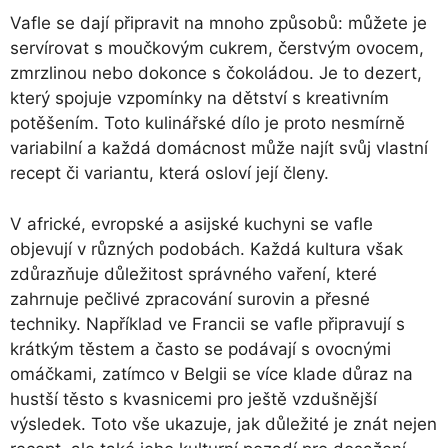
Vafle se dají připravit na mnoho způsobů: můžete je
servírovat s moučkovým cukrem, čerstvým ovocem,
zmrzlinou nebo dokonce s čokoládou. Je to dezert,
který spojuje vzpomínky na dětství s kreativním
potěšením. Toto kulinářské dílo je proto nesmírně
variabilní a každá domácnost může najít svůj vlastní
recept či variantu, která osloví její členy.
V africké, evropské a asijské kuchyni se vafle
objevují v různých podobách. Každá kultura však
zdůrazňuje důležitost správného vaření, které
zahrnuje pečlivé zpracování surovin a přesné
techniky. Například ve Francii se vafle připravují s
krátkým těstem a často se podávají s ovocnými
omáčkami, zatímco v Belgii se více klade důraz na
hustší těsto s kvasnicemi pro ještě vzdušnější
výsledek. Toto vše ukazuje, jak důležité je znát nejen