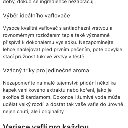
doby, dokud se ingredience nezapracují.
Výběr ideálního vaflovače
Vysoce kvalitní vaflovač s antiadhezní vrstvou a
rovnoměrným rozložením tepla také významně
přispívá k dokonalému výsledku. Nezapomínejte
lehce naolejovat před prvním pečením, poté obvykle
stačí pružnost tukové vrstvy v těstě.
Vzácný triky pro jedinečné aroma
Nezapomeňte na malé tajemství: přidání několika
kapek vanilkového extraktu nebo koření, jako je
skořice či kardamom. Dokonce i šumivá voda může
udělat velký rozdíl a dostat tak vaše vafle do úrovně
nejen chutí, ale i originality.
Variace vaflí pro každou