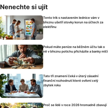
Nenechte si ujít
Tento trik s nastavením lednice vám v
březnu ušetří stovky korun na účtech za
elektřinu
Pokud máte peníze na běžném účtu tak o
ně v březnu potichu přicházíte a banky mlčí
Tato tři znamení čeká v úterý zásadní
finanční rozhodnutí které ovlivní celý
zbytek roku
Proč se lidé v roce 2026 hromadně zbavují