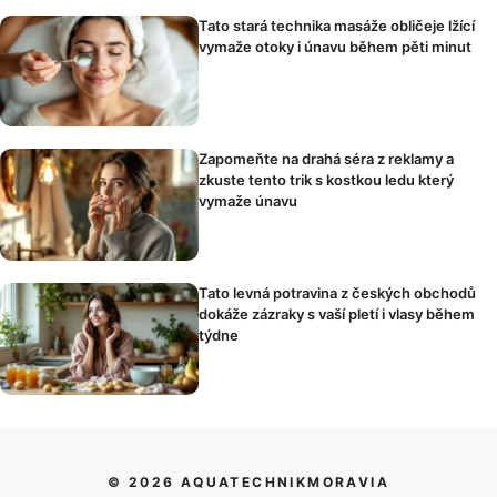
Tato stará technika masáže obličeje lžící
vymaže otoky i únavu během pěti minut
Zapomeňte na drahá séra z reklamy a
zkuste tento trik s kostkou ledu který
vymaže únavu
Tato levná potravina z českých obchodů
dokáže zázraky s vaší pletí i vlasy během
týdne
© 2026 AQUATECHNIKMORAVIA