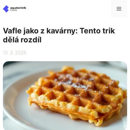
Přeskočit
Me
na
obsah
Vafle jako z kavárny: Tento trik
dělá rozdíl
10. 3. 2026