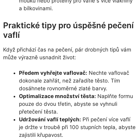
mouku nebo proteiny pro vafle s více vlákniny
a bílkovinami.
Praktické tipy pro úspěšné pečení
vaflí
Když přichází čas na pečení, pár drobných tipů vám
může výrazně usnadnit život:
Předem vyhřejte vaflovač:
Nechte vaflovač
dokonale zahřát, než zařadíte těsto. Tím
dosáhnete rovnoměrné zlaté barvy.
Optimalizace množství těsta:
Naplňte formu
pouze do dvou třetin, abyste se vyhnuli
přetečení těsta.
Udržování vaflí teplých:
Při pečení více vaflí
je držte v troubě při 100 stupních tepla, abyste
zajistili křupavost.