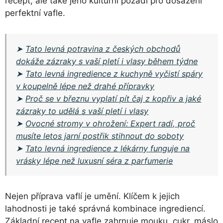
recept, ale také jeho kulturní pozadí pro dosažení
perfektní vafle.
➤
Tato levná potravina z českých obchodů
dokáže zázraky s vaší pletí i vlasy během týdne
➤
Tato levná ingredience z kuchyně vyčistí spáry
v koupelně lépe než drahé přípravky
➤
Proč se v březnu vyplatí pít čaj z kopřiv a jaké
zázraky to udělá s vaší pletí i vlasy
➤
Ovocné stromy v ohrožení: Expert radí, proč
musíte letos jarní postřik stihnout do soboty
➤
Tato levná ingredience z lékárny funguje na
vrásky lépe než luxusní séra z parfumerie
Nejen příprava vaflí je umění. Klíčem k jejich
lahodnosti je také správná kombinace ingrediencí.
Základní recept na vafle zahrnuje mouku, cukr, máslo