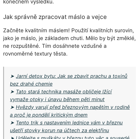
konečném výsledku.
Jak správně zpracovat máslo a vejce
Začněte kvalitním máslem! Použití kvalitních surovin,
jako je máslo, je základem chuti. Mělo by být změklé,
ne rozpuštěné. Tím dosáhnete vzdušné a
rovnoměrné textury těsta.
➤
Jarní detox bytu: Jak se zbavit prachu a toxinů
bez drahé chemie
➤
Tato stará technika masáže obličeje lžící
vymaže otoky i únavu během pěti minut
➤
Hvězdy varují před březnovým napětím v rodině
a proč je pondělí kritickým dnem
➤
Tento trik s nastavením lednice vám v březnu
ušetří stovky korun na účtech za elektřinu
➤
Udělejte s muškáty v březnu tuto věc a sousedé