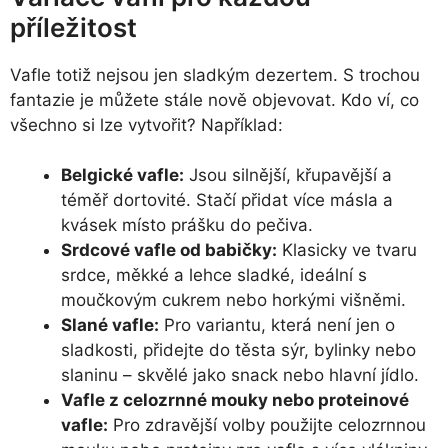
příležitost
Vafle totiž nejsou jen sladkým dezertem. S trochou
fantazie je můžete stále nově objevovat. Kdo ví, co
všechno si lze vytvořit? Například:
Belgické vafle:
Jsou silnější, křupavější a
téměř dortovité. Stačí přidat více másla a
kvásek místo prášku do pečiva.
Srdcové vafle od babičky:
Klasicky ve tvaru
srdce, měkké a lehce sladké, ideální s
moučkovým cukrem nebo horkými višněmi.
Slané vafle:
Pro variantu, která není jen o
sladkosti, přidejte do těsta sýr, bylinky nebo
slaninu – skvělé jako snack nebo hlavní jídlo.
Vafle z celozrnné mouky nebo proteinové
vafle:
Pro zdravější volby použijte celozrnnou