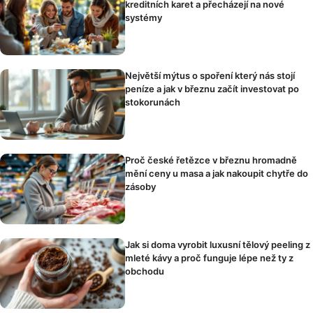
kreditních karet a přecházejí na nové
systémy
Největší mýtus o spoření který nás stojí
peníze a jak v březnu začít investovat po
stokorunách
Proč české řetězce v březnu hromadně
mění ceny u masa a jak nakoupit chytře do
zásoby
Jak si doma vyrobit luxusní tělový peeling z
mleté kávy a proč funguje lépe než ty z
obchodu