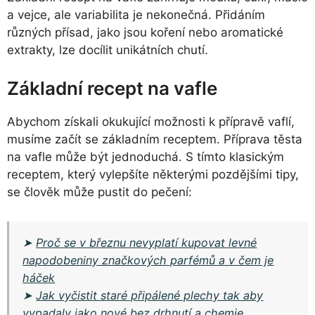
a vejce, ale variabilita je nekonečná. Přidáním
různých přísad, jako jsou koření nebo aromatické
extrakty, lze docílit unikátních chutí.
Základní recept na vafle
Abychom získali okukující možnosti k přípravě vaflí,
musíme začít se základním receptem. Příprava těsta
na vafle může být jednoduchá. S tímto klasickým
receptem, který vylepšíte některými pozdějšími tipy,
se člověk může pustit do pečení:
➤
Proč se v březnu nevyplatí kupovat levné
napodobeniny značkových parfémů a v čem je
háček
➤
Jak vyčistit staré připálené plechy tak aby
vypadaly jako nové bez drhnutí a chemie