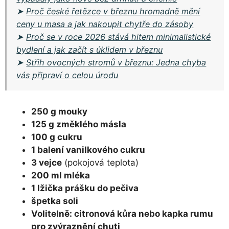
➤
Proč české řetězce v březnu hromadně mění
ceny u masa a jak nakoupit chytře do zásoby
➤
Proč se v roce 2026 stává hitem minimalistické
bydlení a jak začít s úklidem v březnu
➤
Střih ovocných stromů v březnu: Jedna chyba
vás připraví o celou úrodu
250 g mouky
125 g změklého másla
100 g cukru
1 balení vanilkového cukru
3 vejce
(pokojová teplota)
200 ml mléka
1 lžička prášku do pečiva
špetka soli
Volitelně: citronová kůra nebo kapka rumu
pro zvýraznění chuti