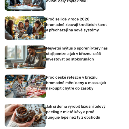
ovlivní celý zbytek roku
Proč se lidé v roce 2026
hromadně zbavují kreditních karet
a přecházejí na nové systémy
Největší mýtus o spoření který nás
stojí peníze a jak v březnu začít
investovat po stokorunách
Proč české řetězce v březnu
hromadně mění ceny u masa a jak
nakoupit chytře do zásoby
Jak si doma vyrobit luxusní tělový
peeling z mleté kávy a proč
funguje lépe než ty z obchodu