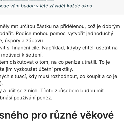
usedé vám budou v létě závidět každé okno
měly mít určitou částku na přidělenou, což je dobrým
podařit. Rodiče mohou pomoci vytvořit jednoduchý
e, úspory a zábavu.
 si finanční cíle. Například, kdyby chtěli ušetřit na
otivaci k šetření.
m diskutovat o tom, na co peníze utratili. To je
 jim vyzkoušet účetní praktiky.
ných situací, kdy musí rozhodnout, co koupit a co je
).
by a učit se z nich. Tímto způsobem budou mít
bnáší používání peněz.
esného pro různé věkové