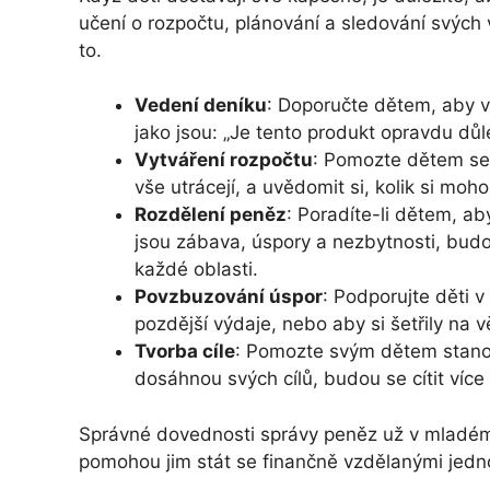
učení o rozpočtu, plánování a sledování svých v
to.
Vedení deníku
: Doporučte dětem, aby ve
jako jsou: „Je tento produkt opravdu důl
Vytváření rozpočtu
: Pomozte dětem ses
vše utrácejí, a uvědomit si, kolik si moho
Rozdělení peněz
: Poradíte-li dětem, ab
jsou zábava, úspory a nezbytnosti, budou
každé oblasti.
Povzbuzování úspor
: Podporujte děti 
pozdější výdaje, nebo aby si šetřily na vě
Tvorba cíle
: Pomozte svým dětem stanovi
dosáhnou svých cílů, budou se cítit ví
Správné dovednosti správy peněz už v mladém 
pomohou jim stát se finančně vzdělanými jednot