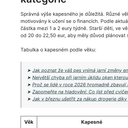
Správná výše kapesného je důležitá. Různé věk
motivovány k učení se o financích. Podle aktuál
částka mezi 1 a 2 eury týdně. Starší děti, ve v
od 20 do 22,50 eur, aby měly důvod plánovat 
Tabulka o kapesném podle věku:
➤
Jak poznat že váš pes vnímá jarní změny en
➤
Největší chyba při jarním úklidu oken kter
➤
Proč se lidé v roce 2026 hromadně zbavují 
➤
Zapomeňte na hladovění: Co jíst před cviče
➤
Jak v březnu ušetřit za nákup drogerie dík
Věk
Kapesné