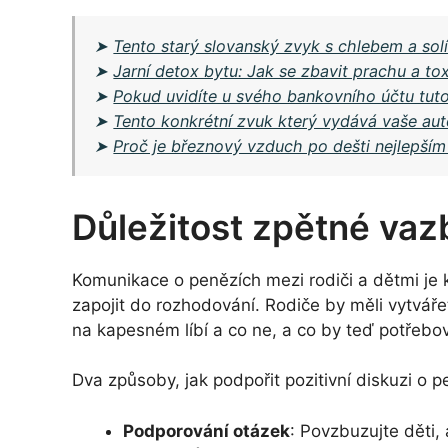
➤
Tento starý slovanský zvyk s chlebem a sol
➤
Jarní detox bytu: Jak se zbavit prachu a t
➤
Pokud uvidíte u svého bankovního účtu tuto 
➤
Tento konkrétní zvuk který vydává vaše aut
➤
Proč je březnový vzduch po dešti nejlepším
Důležitost zpětné va
Komunikace o penězích mezi rodiči a dětmi je 
zapojit do rozhodování. Rodiče by měli vytvářet
na kapesném líbí a co ne, a co by teď potřebov
Dva způsoby, jak podpořit pozitivní diskuzi o p
Podporování otázek
: Povzbuzujte děti,