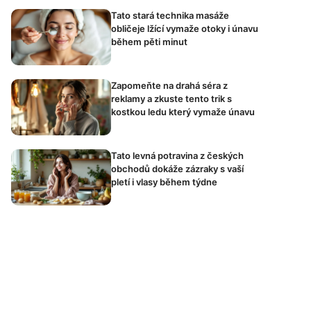
Tato stará technika masáže
obličeje lžící vymaže otoky i únavu
během pěti minut
Zapomeňte na drahá séra z
reklamy a zkuste tento trik s
kostkou ledu který vymaže únavu
Tato levná potravina z českých
obchodů dokáže zázraky s vaší
pletí i vlasy během týdne