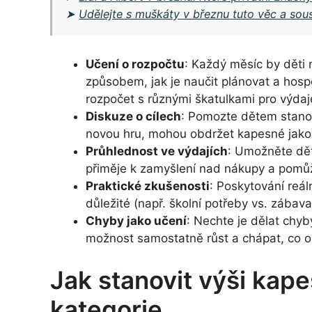
➤
Udělejte s muškáty v březnu tuto věc a so
Učení o rozpočtu
: Každý měsíc by děti 
způsobem, jak je naučit plánovat a hos
rozpočet s různými škatulkami pro výdaj
Diskuze o cílech
: Pomozte dětem stanovit
novou hru, mohou obdržet kapesné jako m
Průhlednost ve výdajích
: Umožněte děte
přiměje k zamyšlení nad nákupy a pomůže
Praktické zkušenosti
: Poskytování reál
důležité (např. školní potřeby vs. zábava
Chyby jako učení
: Nechte je dělat chy
možnost samostatně růst a chápat, co o
Jak stanovit výši kap
kategorie