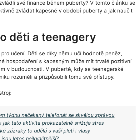
 zvládli své finance během puberty? V tomto článku se
ktivně zvládat kapesné v období puberty a jak naučit
 děti a teenagery
j pro učení. Děti se díky němu učí hodnotě peněz,
né hospodaření s kapesným může mít trvalé pozitivní
ům v budoucnosti. V pubertě, kdy se teenagerské
miku rozuměli a přizpůsobili tomu své přístupy.
troj:
ém týdnu nečekaný telefonát se skvělou zprávou
jak tato aktivita prokazatelně snižuje stres
ké zázraky to udělá s vaší pletí i vlasy
jsou letos nejkvalitnější?