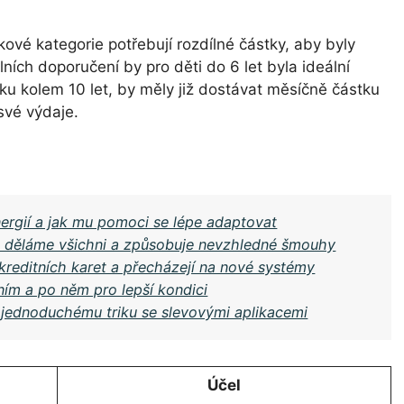
ové kategorie potřebují rozdílné částky, aby byly
ních doporučení by pro děti do 6 let byla ideální
ěku kolem 10 let, by měly již dostávat měsíčně částku
své výdaje.
ergií a jak mu pomoci se lépe adaptovat
ou děláme všichni a způsobuje nevzhledné šmouhy
kreditních karet a přecházejí na nové systémy
ním a po něm pro lepší kondici
y jednoduchému triku se slevovými aplikacemi
Účel