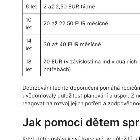
6 let
2 až 2,50 EUR týdně
10
20 až 22,50 EUR měsíčně
let
14
30 až 40 EUR měsíčně
let
18
70 EUR (v závislosti na individuálních
let
potřebách)
Dodržování těchto doporučení pomáhá rodičům
uvědomovaly důležitost plánování a úspor. Z
reagovat na rozvoj jejich potřeb a zodpovědnos
Jak pomoci dětem spr
Když děti dostávají své kapesné, je důležité, a