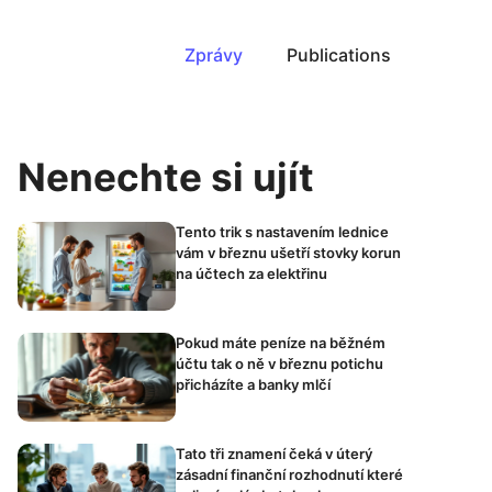
Zprávy
Publications
Nenechte si ujít
Tento trik s nastavením lednice
vám v březnu ušetří stovky korun
na účtech za elektřinu
Pokud máte peníze na běžném
účtu tak o ně v březnu potichu
přicházíte a banky mlčí
Tato tři znamení čeká v úterý
zásadní finanční rozhodnutí které