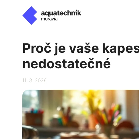
Přeskočit
na
obsah
Proč je vaše kape
nedostatečné
11. 3. 2026