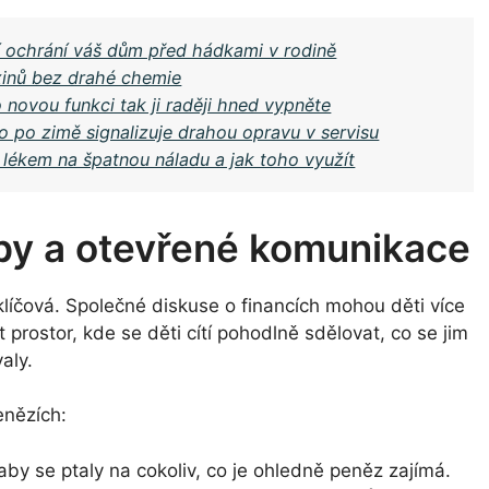
í ochrání váš dům před hádkami v rodině
oxinů bez drahé chemie
novou funkci tak ji raději hned vypněte
o po zimě signalizuje drahou opravu v servisu
 lékem na špatnou náladu a jak toho využít
zby a otevřené komunikace
klíčová. Společné diskuse o financích mohou děti více
 prostor, kde se děti cítí pohodlně sdělovat, co se jim
aly.
enězích:
 aby se ptaly na cokoliv, co je ohledně peněz zajímá.