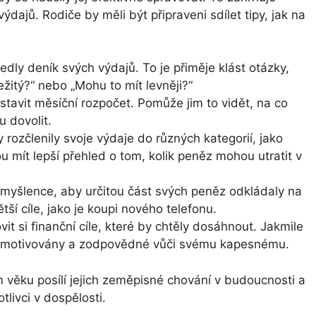
ýdajů. Rodiče by měli být připraveni sdílet tipy, jak na
dly deník svých výdajů. To je přiměje klást otázky,
ežitý?“ nebo „Mohu to mít levněji?“
tavit měsíční rozpočet. Pomůže jim to vidět, na co
u dovolit.
y rozčlenily svoje výdaje do různých kategorií, jako
 mít lepší přehled o tom, kolik peněz mohou utratit v
v myšlence, aby určitou část svých peněz odkládaly na
tší cíle, jako je koupi nového telefonu.
t si finanční cíle, které by chtěly dosáhnout. Jakmile
ce motivovány a zodpovědné vůči svému kapesnému.
věku posílí jejich zeměpisné chování v budoucnosti a
livci v dospělosti.