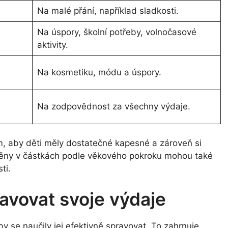
Na malé přání, například sladkosti.
Na úspory, školní potřeby, volnočasové
aktivity.
Na kosmetiku, módu a úspory.
Na zodpovědnost za všechny výdaje.
, aby děti měly dostatečné kapesné a zároveň si
měny v částkách podle věkového pokroku mohou také
ti.
avovat svoje výdaje
by se naučily jej efektivně spravovat. To zahrnuje