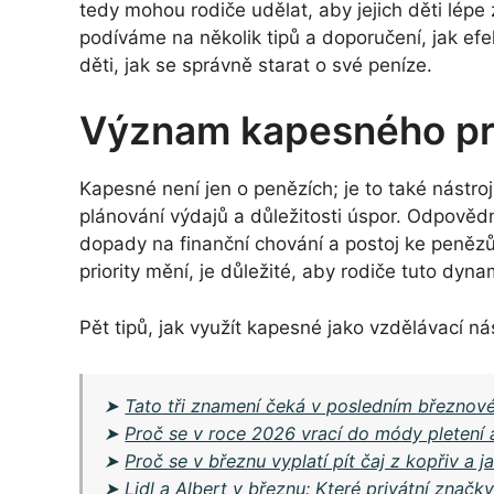
tedy mohou rodiče udělat, aby jejich děti lépe
podíváme na několik tipů a doporučení, jak efe
děti, jak se správně starat o své peníze.
Význam kapesného pro
Kapesné není jen o penězích; je to také nástro
plánování výdajů a důležitosti úspor. Odpověd
dopady na finanční chování a postoj ke peněz
priority mění, je důležité, aby rodiče tuto dyna
Pět tipů, jak využít kapesné jako vzdělávací nás
➤
Tato tři znamení čeká v posledním březnov
➤
Proč se v roce 2026 vrací do módy pletení a 
➤
Proč se v březnu vyplatí pít čaj z kopřiv a ja
➤
Lidl a Albert v březnu: Které privátní značky 