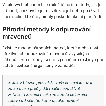
V takových případech je důležité najít metody, jak je
odpudit, aniž byste je museli zabíjet nebo používat
chemikálie, které by mohly poškodit okolní prostředí.
Přírodní metody k odpuzování
mravenců
Existuje mnoho přírodních metod, které mohou být
efektivní při odpuzování mravenců z vysokých
záhonů. Tyto metody jsou bezpečné pro rostliny i pro
ostatní užitečné organismy v zahradě.
➤
Jak v březnu poznat že vaše kosmetika už je
po záruce a proč ji dál raději nepoužívat
➤
Tato tři znamení čeká ve středu nečekaná
zpráva od někoho koho dlouho neviděli