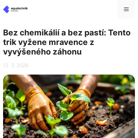
Přeskočit
Me
na
obsah
Bez chemikálií a bez pastí: Tento
trik vyžene mravence z
vyvýšeného záhonu
12. 3. 2026