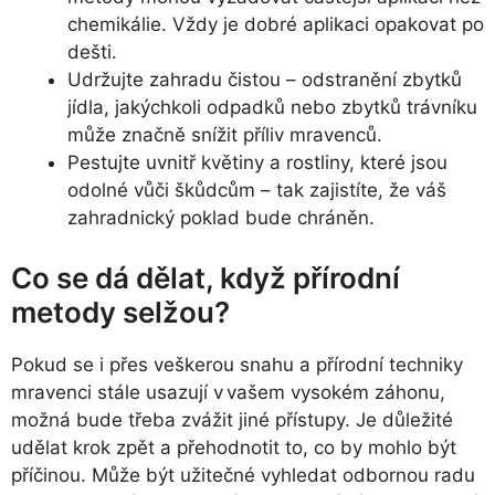
chemikálie. Vždy je dobré aplikaci opakovat po
dešti.
Udržujte zahradu čistou – odstranění zbytků
jídla, jakýchkoli odpadků nebo zbytků trávníku
může značně snížit příliv mravenců.
Pestujte uvnitř květiny a rostliny, které jsou
odolné vůči škůdcům – tak zajistíte, že váš
zahradnický poklad bude chráněn.
Co se dá dělat, když přírodní
metody selžou?
Pokud se i přes veškerou snahu a přírodní techniky
mravenci stále usazují v vašem vysokém záhonu,
možná bude třeba zvážit jiné přístupy. Je důležité
udělat krok zpět a přehodnotit to, co by mohlo být
příčinou. Může být užitečné vyhledat odbornou radu