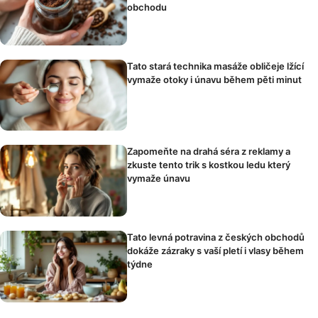
obchodu
Tato stará technika masáže obličeje lžící
vymaže otoky i únavu během pěti minut
Zapomeňte na drahá séra z reklamy a
zkuste tento trik s kostkou ledu který
vymaže únavu
Tato levná potravina z českých obchodů
dokáže zázraky s vaší pletí i vlasy během
týdne