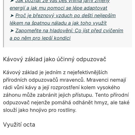
➤
Jak poznat že váš pes vnímá jarní změny
energií a jak mu pomoci se lépe adaptovat
➤
Proč je březnový vzduch po dešti nejlepším
lékem na špatnou náladu a jak toho využít
➤
Zapomeňte na hladovění: Co jíst před cvičením
a po něm pro lepší kondici
Kávový základ jako účinný odpuzovač
Kávový základ je jedním z nejefektivnějších
přírodních odpuzovačů mravenců. Mravenci nemají
rádi vůni kávy a její rozprostření kolem vysokého
záhonu může zabránit jejich přístupu. Tento přírodní
odpuzovač nejenže pomáhá odhánět hmyz, ale také
slouží jako hnojivo pro rostliny.
Využití octa