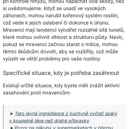
při kontrole hmyzu, mohou napáchat více škody, než
si uvědomujeme. Když se usadí ve vysokých
záhonech, mohou narušit kořenový systém rostlin,
což vede k jejich oslabení či dokonce k úhynu.
Mravenci mají tendenci vytvářet rozsáhlé sítě tunelů,
které mohou ovlivnit vlhkost a strukturu půdy. Navíc,
pokud se mravenci začnou starat o mšice, mohou
těmto škůdcům dovolit, aby se rozšířily, což může
vyústit ve větší problémy pro vaše rostliny.
Specifické situace, kdy je potřeba zasáhnout
Existují určité situace, kdy byste měli zvážit aktivní
zasahování proti mravencům:
➤
Tato levná ingredience z kuchyně vyčistí spáry
v koupelně lépe než drahé přípravky
➤
Pozor na nákupy v supermarketech v březnu