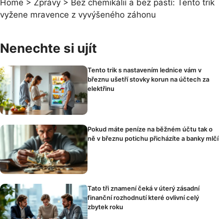
Home
>
Zprávy
>
Bez chemikálií a bez pastí: Tento trik
vyžene mravence z vyvýšeného záhonu
Nenechte si ujít
Tento trik s nastavením lednice vám v
březnu ušetří stovky korun na účtech za
elektřinu
Pokud máte peníze na běžném účtu tak o
ně v březnu potichu přicházíte a banky mlčí
Tato tři znamení čeká v úterý zásadní
finanční rozhodnutí které ovlivní celý
zbytek roku