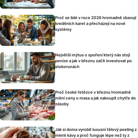
Proč se lidé v roce 2026 hromadně zbavují
kreditních karet a přecházejí na nové
systémy
Největší mýtus o spoření který nás stojí
peníze a jak v březnu začít investovat po
stokorunách
Proč české řetězce v březnu hromadně
mění ceny u masa a jak nakoupit chytře do
zásoby
Jak si doma vyrobit luxusní tělový peeling z
mleté kávy a proč funguje lépe než ty z