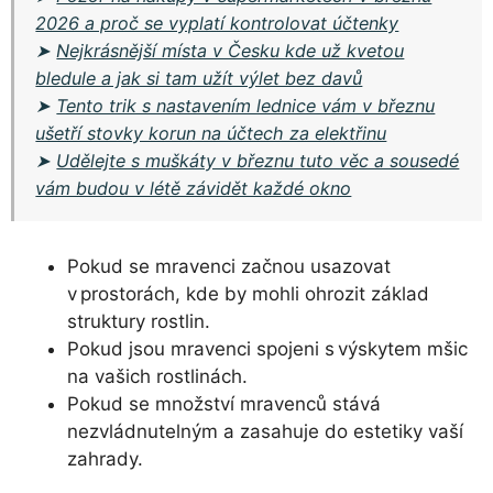
2026 a proč se vyplatí kontrolovat účtenky
➤
Nejkrásnější místa v Česku kde už kvetou
bledule a jak si tam užít výlet bez davů
➤
Tento trik s nastavením lednice vám v březnu
ušetří stovky korun na účtech za elektřinu
➤
Udělejte s muškáty v březnu tuto věc a sousedé
vám budou v létě závidět každé okno
Pokud se mravenci začnou usazovat
v prostorách, kde by mohli ohrozit základ
struktury rostlin.
Pokud jsou mravenci spojeni s výskytem mšic
na vašich rostlinách.
Pokud se množství mravenců stává
nezvládnutelným a zasahuje do estetiky vaší
zahrady.