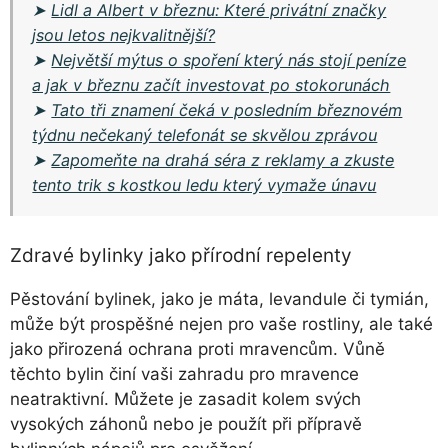
➤
Lidl a Albert v březnu: Které privátní značky
jsou letos nejkvalitnější?
➤
Největší mýtus o spoření který nás stojí peníze
a jak v březnu začít investovat po stokorunách
➤
Tato tři znamení čeká v posledním březnovém
týdnu nečekaný telefonát se skvělou zprávou
➤
Zapomeňte na drahá séra z reklamy a zkuste
tento trik s kostkou ledu který vymaže únavu
Zdravé bylinky jako přírodní repelenty
Pěstování bylinek, jako je máta, levandule či tymián,
může být prospěšné nejen pro vaše rostliny, ale také
jako přirozená ochrana proti mravencům. Vůně
těchto bylin činí vaši zahradu pro mravence
neatraktivní. Můžete je zasadit kolem svých
vysokých záhonů nebo je použít při přípravě