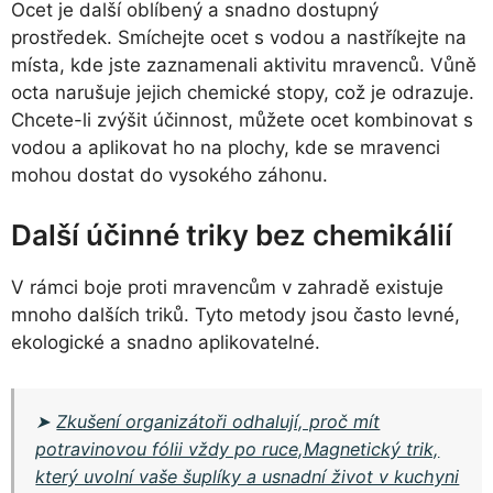
Ocet je další oblíbený a snadno dostupný
prostředek. Smíchejte ocet s vodou a nastříkejte na
místa, kde jste zaznamenali aktivitu mravenců. Vůně
octa narušuje jejich chemické stopy, což je odrazuje.
Chcete-li zvýšit účinnost, můžete ocet kombinovat s
vodou a aplikovat ho na plochy, kde se mravenci
mohou dostat do vysokého záhonu.
Další účinné triky bez chemikálií
V rámci boje proti mravencům v zahradě existuje
mnoho dalších triků. Tyto metody jsou často levné,
ekologické a snadno aplikovatelné.
➤
Zkušení organizátoři odhalují, proč mít
potravinovou fólii vždy po ruce,Magnetický trik,
který uvolní vaše šuplíky a usnadní život v kuchyni