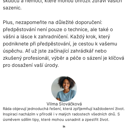
škůdců a nemocí, které mohou ohrozit zdraví vašich
sazenic.
Plus, nezapomeňte na důležité doporučení:
předpěstování není pouze o technice, ale také o
vášni a lásce k zahradničení. Každý krok, který
podniknete při předpěstování, je cestou k vašemu
úspěchu. Ať už jste začínající zahrádkář nebo
zkušený profesionál, výběr a péče o sázení je klíčová
pro dosažení vaší úrody.
Vilma Slováčková
Ráda objevují jednoduchá řešení, která zpříjemňují každodenní život.
Inspiraci nacházím v přírodě i v malých radostech všedních dnů. S
úsměvem sdílím tipy, které mohou usnadnit a zpestřit život.