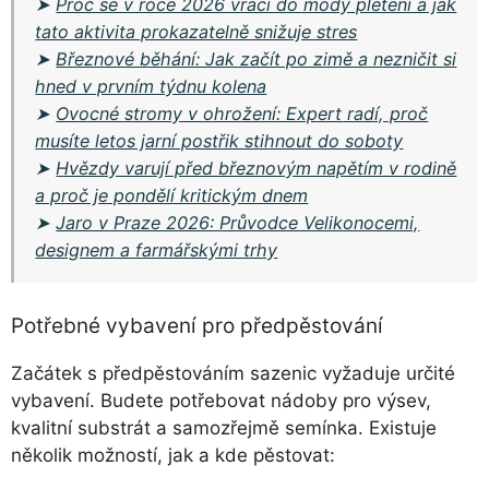
➤
Proč se v roce 2026 vrací do módy pletení a jak
tato aktivita prokazatelně snižuje stres
➤
Březnové běhání: Jak začít po zimě a nezničit si
hned v prvním týdnu kolena
➤
Ovocné stromy v ohrožení: Expert radí, proč
musíte letos jarní postřik stihnout do soboty
➤
Hvězdy varují před březnovým napětím v rodině
a proč je pondělí kritickým dnem
➤
Jaro v Praze 2026: Průvodce Velikonocemi,
designem a farmářskými trhy
Potřebné vybavení pro předpěstování
Začátek s předpěstováním sazenic vyžaduje určité
vybavení. Budete potřebovat nádoby pro výsev,
kvalitní substrát a samozřejmě semínka. Existuje
několik možností, jak a kde pěstovat: