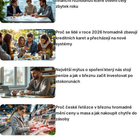
finanční rozhodnutí které ovlivní celý
zbytek roku
Proč se lidé v roce 2026 hromadně zbavují
kreditních karet a přecházejí na nové
systémy
Největší mýtus o spoření který nás stojí
peníze a jak v březnu začít investovat po
stokorunách
Proč české řetězce v březnu hromadně
mění ceny u masa a jak nakoupit chytře do
zásoby