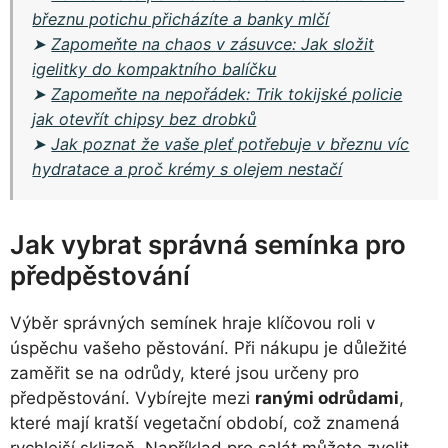
březnu potichu přicházíte a banky mlčí
➤
Zapomeňte na chaos v zásuvce: Jak složit
igelitky do kompaktního balíčku
➤
Zapomeňte na nepořádek: Trik tokijské policie
jak otevřít chipsy bez drobků
➤
Jak poznat že vaše pleť potřebuje v březnu víc
hydratace a proč krémy s olejem nestačí
Jak vybrat správná semínka pro
předpěstování
Výběr správných semínek hraje klíčovou roli v
úspěchu vašeho pěstování. Při nákupu je důležité
zaměřit se na odrůdy, které jsou určeny pro
předpěstování. Vybírejte mezi
ranými odrůdami
,
které mají kratší vegetační období, což znamená
rychlejší sklizeň. Například pro salát můžete zvolit