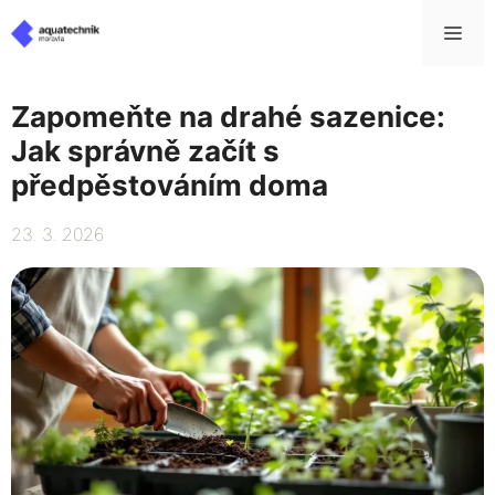
Přeskočit
Me
na
obsah
Zapomeňte na drahé sazenice:
Jak správně začít s
předpěstováním doma
23. 3. 2026