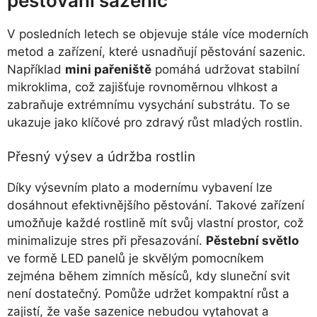
pěstování sazenic
V posledních letech se objevuje stále více moderních
metod a zařízení, které usnadňují pěstování sazenic.
Například
mini pařeniště
pomáhá udržovat stabilní
mikroklima, což zajišťuje rovnoměrnou vlhkost a
zabraňuje extrémnímu vysychání substrátu. To se
ukazuje jako klíčové pro zdravý růst mladých rostlin.
Přesný výsev a údržba rostlin
Díky výsevním plato a modernímu vybavení lze
dosáhnout efektivnějšího pěstování. Takové zařízení
umožňuje každé rostlině mít svůj vlastní prostor, což
minimalizuje stres při přesazování.
Pěstební světlo
ve formě LED panelů je skvělým pomocníkem
zejména během zimních měsíců, kdy sluneční svit
není dostatečný. Pomůže udržet kompaktní růst a
zajistí, že vaše sazenice nebudou vytahovat a