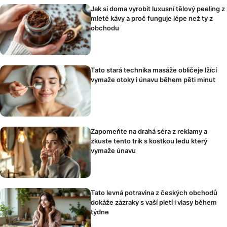
Jak si doma vyrobit luxusní tělový peeling z
mleté kávy a proč funguje lépe než ty z
obchodu
Tato stará technika masáže obličeje lžící
vymaže otoky i únavu během pěti minut
Zapomeňte na drahá séra z reklamy a
zkuste tento trik s kostkou ledu který
vymaže únavu
Tato levná potravina z českých obchodů
dokáže zázraky s vaší pletí i vlasy během
týdne