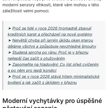
moderní senzory vlhkosti, které vám mohou v této
záležitosti velmi pomoci.
➤
Proč se lidé v roce 2026 hromadně zbavují
kreditních karet a přecházejí na nové systémy
➤
Největší chyba při jarním úklidu oken kterou
děláme všichni a způsobuje nevzhledné šmouhy
➤
Studená sprcha po ránu: Proč je v březnu
nejlepší čas začít s otužováním
➤
Zapomeňte na hladovění: Co jíst před cvičením
a po něm pro lepší kondici
➤
Proč se v roce 2026 stává hitem minimalistické
bydlení a jak začít s úklidem v březnu
Moderní vychytávky pro úspěšné