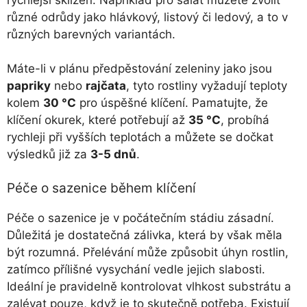
různé odrůdy jako hlávkový, listový či ledový, a to v
různých barevných variantách.
Máte-li v plánu předpěstování zeleniny jako jsou
papriky
nebo
rajčata
, tyto rostliny vyžadují teploty
kolem
30 °C
pro úspěšné klíčení. Pamatujte, že
klíčení okurek, které potřebují až
35 °C
, probíhá
rychleji při vyšších teplotách a můžete se dočkat
výsledků již za
3-5 dnů
.
Péče o sazenice během klíčení
Péče o sazenice je v počátečním stádiu zásadní.
Důležitá je dostatečná zálivka, která by však měla
být rozumná. Přelévání může způsobit úhyn rostlin,
zatímco přílišné vysychání vedle jejich slabosti.
Ideální je pravidelně kontrolovat vlhkost substrátu a
zalévat pouze, když je to skutečně potřeba. Existují