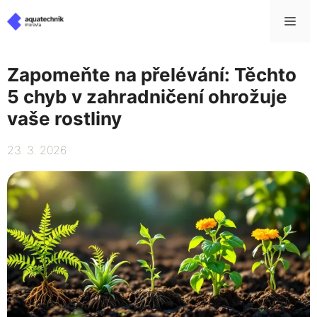
Přeskočit
Me
na
obsah
Zapomeňte na přelévání: Těchto
5 chyb v zahradničení ohrožuje
vaše rostliny
23. 3. 2026