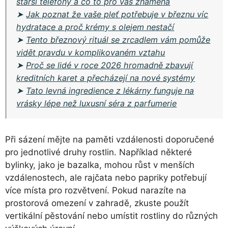
starší telefony a co to pro vás znamená
➤
Jak poznat že vaše pleť potřebuje v březnu víc
hydratace a proč krémy s olejem nestačí
➤
Tento březnový rituál se zrcadlem vám pomůže
vidět pravdu v komplikovaném vztahu
➤
Proč se lidé v roce 2026 hromadně zbavují
kreditních karet a přecházejí na nové systémy
➤
Tato levná ingredience z lékárny funguje na
vrásky lépe než luxusní séra z parfumerie
Při sázení mějte na paměti vzdálenosti doporučené
pro jednotlivé druhy rostlin. Například některé
bylinky, jako je bazalka, mohou růst v menších
vzdálenostech, ale rajčata nebo papriky potřebují
více místa pro rozvětvení. Pokud narazíte na
prostorová omezení v zahradě, zkuste použít
vertikální pěstování nebo umístit rostliny do různých