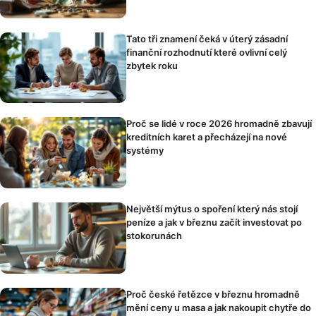
Tato tři znamení čeká v úterý zásadní
finanční rozhodnutí které ovlivní celý
zbytek roku
Proč se lidé v roce 2026 hromadně zbavují
kreditních karet a přecházejí na nové
systémy
Největší mýtus o spoření který nás stojí
peníze a jak v březnu začít investovat po
stokorunách
Proč české řetězce v březnu hromadně
mění ceny u masa a jak nakoupit chytře do