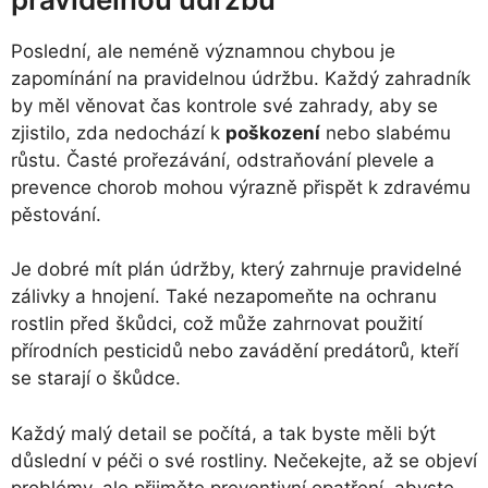
Poslední, ale neméně významnou chybou je
zapomínání na pravidelnou údržbu. Každý zahradník
by měl věnovat čas kontrole své zahrady, aby se
zjistilo, zda nedochází k
poškození
nebo slabému
růstu. Časté prořezávání, odstraňování plevele a
prevence chorob mohou výrazně přispět k zdravému
pěstování.
Je dobré mít plán údržby, který zahrnuje pravidelné
zálivky a hnojení. Také nezapomeňte na ochranu
rostlin před škůdci, což může zahrnovat použití
přírodních pesticidů nebo zavádění predátorů, kteří
se starají o škůdce.
Každý malý detail se počítá, a tak byste měli být
důslední v péči o své rostliny. Nečekejte, až se objeví
problémy, ale přijměte preventivní opatření, abyste