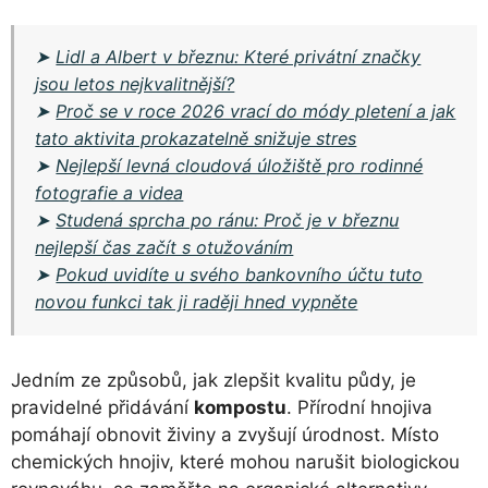
➤
Lidl a Albert v březnu: Které privátní značky
jsou letos nejkvalitnější?
➤
Proč se v roce 2026 vrací do módy pletení a jak
tato aktivita prokazatelně snižuje stres
➤
Nejlepší levná cloudová úložiště pro rodinné
fotografie a videa
➤
Studená sprcha po ránu: Proč je v březnu
nejlepší čas začít s otužováním
➤
Pokud uvidíte u svého bankovního účtu tuto
novou funkci tak ji raději hned vypněte
Jedním ze způsobů, jak zlepšit kvalitu půdy, je
pravidelné přidávání
kompostu
. Přírodní hnojiva
pomáhají obnovit živiny a zvyšují úrodnost. Místo
chemických hnojiv, které mohou narušit biologickou