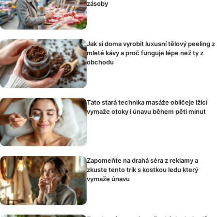
zásoby
Jak si doma vyrobit luxusní tělový peeling z
mleté kávy a proč funguje lépe než ty z
obchodu
Tato stará technika masáže obličeje lžící
vymaže otoky i únavu během pěti minut
Zapomeňte na drahá séra z reklamy a
zkuste tento trik s kostkou ledu který
vymaže únavu