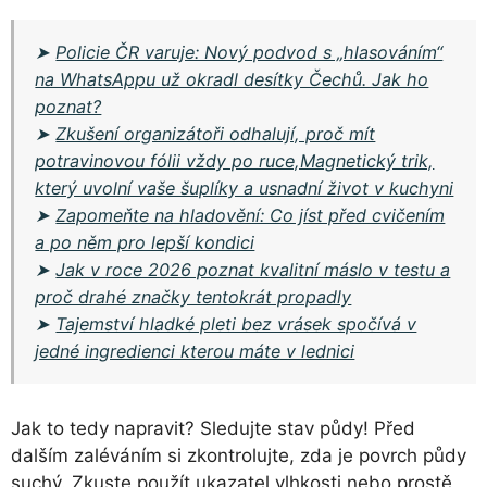
➤
Policie ČR varuje: Nový podvod s „hlasováním“
na WhatsAppu už okradl desítky Čechů. Jak ho
poznat?
➤
Zkušení organizátoři odhalují, proč mít
potravinovou fólii vždy po ruce,Magnetický trik,
který uvolní vaše šuplíky a usnadní život v kuchyni
➤
Zapomeňte na hladovění: Co jíst před cvičením
a po něm pro lepší kondici
➤
Jak v roce 2026 poznat kvalitní máslo v testu a
proč drahé značky tentokrát propadly
➤
Tajemství hladké pleti bez vrásek spočívá v
jedné ingredienci kterou máte v lednici
Jak to tedy napravit? Sledujte stav půdy! Před
dalším zaléváním si zkontrolujte, zda je povrch půdy
suchý. Zkuste použít ukazatel vlhkosti nebo prostě