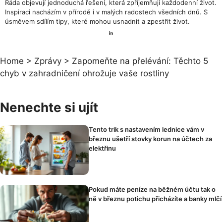
Ráda objevují jednoduchá řešení, která zpříjemňují každodenní život.
Inspiraci nacházím v přírodě i v malých radostech všedních dnů. S
úsměvem sdílím tipy, které mohou usnadnit a zpestřit život.
Home
>
Zprávy
>
Zapomeňte na přelévání: Těchto 5
chyb v zahradničení ohrožuje vaše rostliny
Nenechte si ujít
Tento trik s nastavením lednice vám v
březnu ušetří stovky korun na účtech za
elektřinu
Pokud máte peníze na běžném účtu tak o
ně v březnu potichu přicházíte a banky mlčí