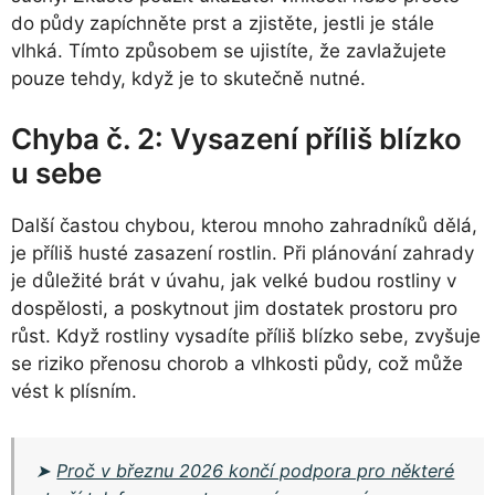
do půdy zapíchněte prst a zjistěte, jestli je stále
vlhká. Tímto způsobem se ujistíte, že zavlažujete
pouze tehdy, když je to skutečně nutné.
Chyba č. 2: Vysazení příliš blízko
u sebe
Další častou chybou, kterou mnoho zahradníků dělá,
je příliš husté zasazení rostlin. Při plánování zahrady
je důležité brát v úvahu, jak velké budou rostliny v
dospělosti, a poskytnout jim dostatek prostoru pro
růst. Když rostliny vysadíte příliš blízko sebe, zvyšuje
se riziko přenosu chorob a vlhkosti půdy, což může
vést k plísním.
➤
Proč v březnu 2026 končí podpora pro některé