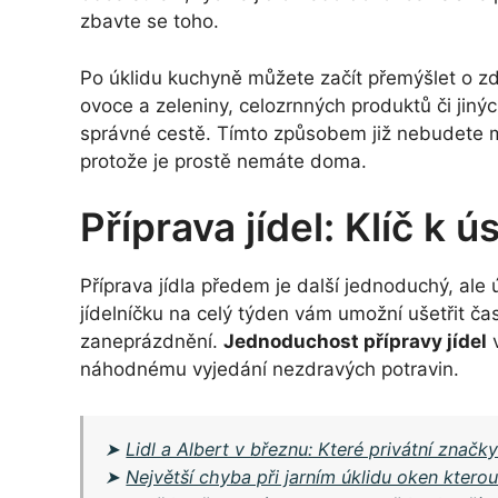
zbavte se toho.
Po úklidu kuchyně můžete začít přemýšlet o z
ovoce a zeleniny, celozrnných produktů či jin
správné cestě. Tímto způsobem již nebudete m
protože je prostě nemáte doma.
Příprava jídel: Klíč k 
Příprava jídla předem je další jednoduchý, ale 
jídelníčku na celý týden vám umožní ušetřit čas
zaneprázdnění.
Jednoduchost přípravy jídel
v
náhodnému vyjedání nezdravých potravin.
➤
Lidl a Albert v březnu: Které privátní značky 
➤
Největší chyba při jarním úklidu oken kter