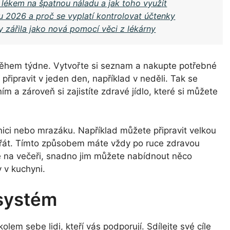
 lékem na špatnou náladu a jak toho využít
 2026 a proč se vyplatí kontrolovat účtenky
y zářila jako nová pomocí věci z lékárny
t během týdne. Vytvořte si seznam a nakupte potřebné
 připravit v jeden den, například v neděli. Tak se
 a zároveň si zajistíte zdravé jídlo, které si můžete
dnici nebo mrazáku. Například můžete připravit velkou
ohřát. Tímto způsobem máte vždy po ruce zdravou
e na večeři, snadno jim můžete nabídnout něco
 v kuchyni.
 systém
olem sebe lidi, kteří vás podporují. Sdílejte své cíle