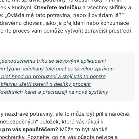
dek v kuchyni.
Otevřete ledničku
a všechny skříňky a
: „Ovládá mě tato potravina, nebo jí ovládám já?“
dravému chování, jako je přejídání nebo konzumace
 Tento proces vám pomůže vytvořit zdravější prostředí
y jednoduchému triku se slevovými aplikacemi
ém týdnu nečekaný telefonát se skvělou zprávou
pleť hned po probuzení a stojí vás to peníze
 březnu ušetří baterii o desítky procent
kreditních karet a přecházejí na nové systémy
y nezdravé potraviny, ale to může být příliš náročné.
nebezpečných“ položek, které vás lákají k
u pro vás spouštěčem?
Může to být sladké
 pochoutky. Poznejte, co na vás působí nejvíce a