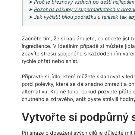
➤
Proč je březnový vzduch po dešti nejlepším
➤
Pozor na nákupy v supermarketech v březnu
➤
Jak vyčistit bílou podrážku u tenisek tak ab
Začněte tím, že si naplánujete, co chcete jís
ingredience. V ideálním případě si můžete jídla
zbavíte stresu spojeného s každodenním vařením
rychle ohřát nebo sníst.
Připravte si jídlo, které můžete skladovat v le
porci polévky, která se dá snadno zmrazit a 
alternativu. Kromě toho, pokud pozvete přátel
chutného a zdravého, aniž byste strávili hodiny
Vytvořte si podpůrný
Při snaze o dosažení svých cílů je důležité mít k