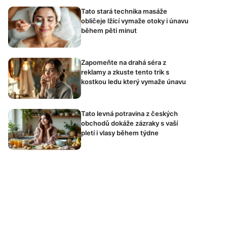
Tato stará technika masáže
obličeje lžící vymaže otoky i únavu
během pěti minut
Zapomeňte na drahá séra z
reklamy a zkuste tento trik s
kostkou ledu který vymaže únavu
Tato levná potravina z českých
obchodů dokáže zázraky s vaší
pletí i vlasy během týdne