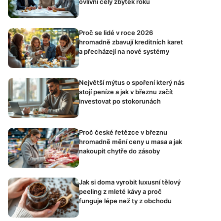
ovlivní celý zbytek roku
Proč se lidé v roce 2026
hromadně zbavují kreditních karet
a přecházejí na nové systémy
Největší mýtus o spoření který nás
stojí peníze a jak v březnu začít
investovat po stokorunách
Proč české řetězce v březnu
hromadně mění ceny u masa a jak
nakoupit chytře do zásoby
Jak si doma vyrobit luxusní tělový
peeling z mleté kávy a proč
funguje lépe než ty z obchodu