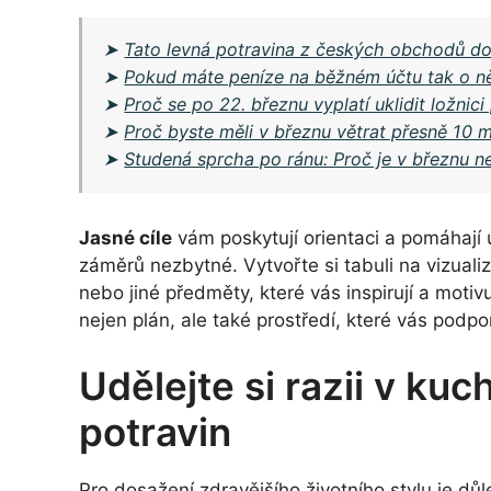
➤
Tato levná potravina z českých obchodů dok
➤
Pokud máte peníze na běžném účtu tak o ně
➤
Proč se po 22. březnu vyplatí uklidit ložnic
➤
Proč byste měli v březnu větrat přesně 10 m
➤
Studená sprcha po ránu: Proč je v březnu ne
Jasné cíle
vám poskytují orientaci a pomáhají u
záměrů nezbytné. Vytvořte si tabuli na vizualiz
nebo jiné předměty, které vás inspirují a moti
nejen plán, ale také prostředí, které vás podpo
Udělejte si razii v kuc
potravin
Pro dosažení zdravějšího životního stylu je dů