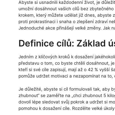
Abyste si usnadnili každodenní život, je důleži
umožní dosáhnout vašich cílů bez zbytečného
krokem, který můžete udělat již dnes, abyste zj
proti prokrastinaci i snaha o zlepšení zdraví 
Jednoduché akce přinášejí velké změny. Jak n
Definice cílů: Základ 
Jedním z klíčových kroků k dosažení jakéhokoli 
představu o tom, co byste chtěli dosáhnout, je 
kteří si své cíle zapisují, mají až o 42 % vyšš
pomůže udržet motivaci a nezapomínat na to, c
Je důležité, abyste si cíl formulovali tak, aby b
zhubnout“ se zaměřte na „chci zhubnout 5 kilo
dovolí lépe sledovat svůj pokrok a udržet si mot
pomohou k dosažení cíle. Rozdělte velké úkoly 