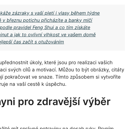
áže zázraky s vaší pletí i vlasy během týdne
 v březnu potichu přicházíte a banky mlčí
i podle pravidel Feng Shui a co tím získáte
inut a jak to ovlivní vlhkost ve vašem domě
jlepší čas začít s otužováním
přednostnit úkoly, které jsou pro realizaci vašich
aci svých cílů a motivací. Můžou to být obrázky, citáty
vují pokračovat ve snaze. Tímto způsobem si vytvoříte
ruje na vaší cestě k úspěchu.
hyni pro zdravější výběr
ležité mít správné potraviny na dosah ruky. Prvním