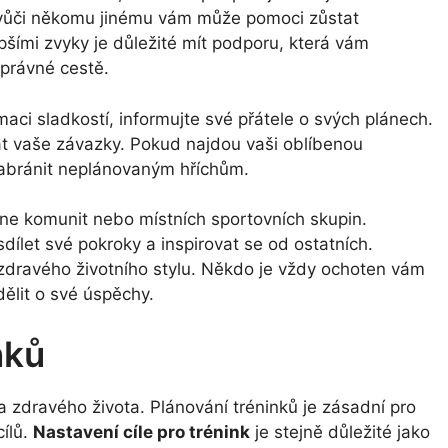
ůči někomu jinému vám může pomoci zůstat
pšími zvyky je důležité mít podporu, která vám
právné cestě.
ci sladkostí, informujte své přátele o svých plánech.
t vaše závazky. Pokud najdou vaši oblíbenou
zabránit neplánovaným hříchům.
ne komunit nebo místních sportovních skupin.
ílet své pokroky a inspirovat se od ostatních.
dravého životního stylu. Někdo je vždy ochoten vám
ělit o své úspěchy.
nků
 a zdravého života. Plánování tréninků je zásadní pro
cílů.
Nastavení cíle pro trénink
je stejně důležité jako