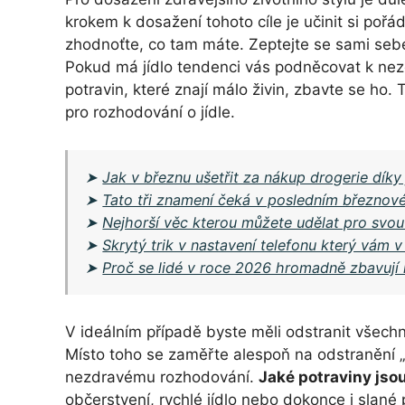
krokem k dosažení tohoto cíle je učinit si pořá
zhodnoťte, co tam máte. Zeptejte se sami sebe
Pokud má jídlo tendenci vás podněcovat k nez
potravin, které znají málo živin, zbavte se ho.
pro rozhodování o jídle.
➤
Jak v březnu ušetřit za nákup drogerie dík
➤
Tato tři znamení čeká v posledním březnov
➤
Nejhorší věc kterou můžete udělat pro svou 
➤
Skrytý trik v nastavení telefonu který vám v
➤
Proč se lidé v roce 2026 hromadně zbavují 
V ideálním případě byste měli odstranit všechn
Místo toho se zaměřte alespoň na odstranění „
nezdravému rozhodování.
Jaké potraviny jso
občerstvení, rychlé jídlo nebo dokonce i slané