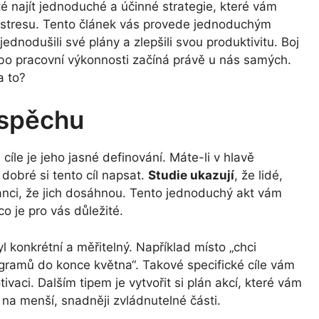
té najít jednoduché a účinné strategie, které vám
 stresu. Tento článek vás provede jednoduchým
ednodušili své plány a zlepšili svou produktivitu. Boj
nebo pracovní výkonnosti začíná právě u nás samých.
a to?
úspěchu
cíle je jeho jasné definování. Máte-li v hlavě
dobré si tento cíl napsat.
Studie ukazují
, že lidé,
í šanci, že jich dosáhnou. Tento jednoduchý akt vám
o je pro vás důležité.
yl konkrétní a měřitelný. Například místo „chci
gramů do konce května“. Takové specifické cíle vám
ivaci. Dalším tipem je vytvořit si plán akcí, které vám
na menší, snadněji zvládnutelné části.