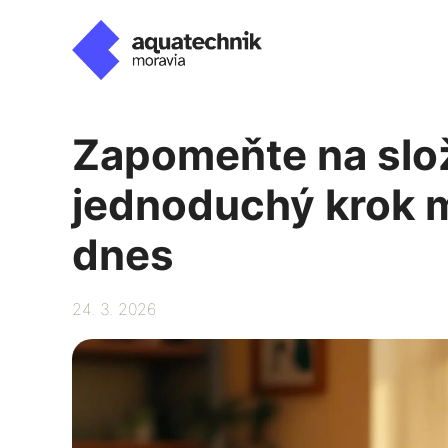
Přeskočit
na
obsah
Zapomeňte na slož
jednoduchý krok m
dnes
24. 3. 2026