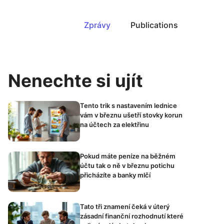
Zprávy
Publications
Nenechte si ujít
Tento trik s nastavením lednice
vám v březnu ušetří stovky korun
na účtech za elektřinu
Pokud máte peníze na běžném
účtu tak o ně v březnu potichu
přicházíte a banky mlčí
Tato tři znamení čeká v úterý
zásadní finanční rozhodnutí které