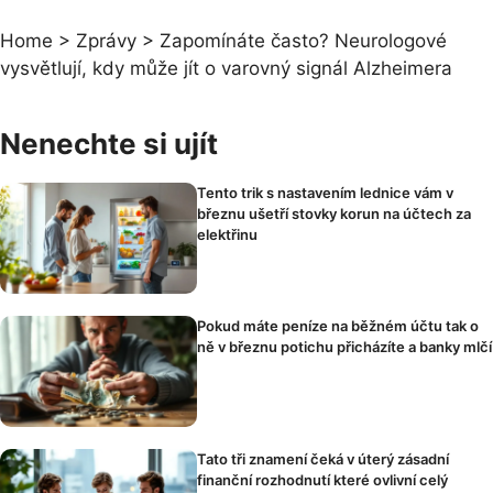
Home
>
Zprávy
>
Zapomínáte často? Neurologové
vysvětlují, kdy může jít o varovný signál Alzheimera
Nenechte si ujít
Tento trik s nastavením lednice vám v
březnu ušetří stovky korun na účtech za
elektřinu
Pokud máte peníze na běžném účtu tak o
ně v březnu potichu přicházíte a banky mlčí
Tato tři znamení čeká v úterý zásadní
finanční rozhodnutí které ovlivní celý