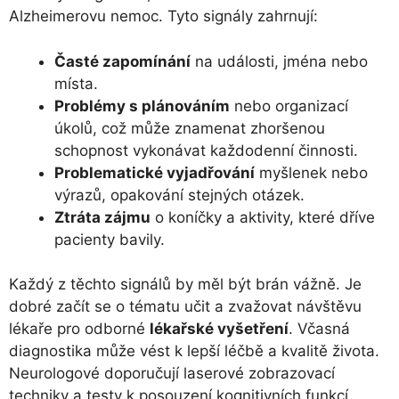
Alzheimerovu nemoc. Tyto signály zahrnují:
Časté zapomínání
na události, jména nebo
místa.
Problémy s plánováním
nebo organizací
úkolů, což může znamenat zhoršenou
schopnost vykonávat každodenní činnosti.
Problematické vyjadřování
myšlenek nebo
výrazů, opakování stejných otázek.
Ztráta zájmu
o koníčky a aktivity, které dříve
pacienty bavily.
Každý z těchto signálů by měl být brán vážně. Je
dobré začít se o tématu učit a zvažovat návštěvu
lékaře pro odborné
lékařské vyšetření
. Včasná
diagnostika může vést k lepší léčbě a kvalitě života.
Neurologové doporučují laserové zobrazovací
techniky a testy k posouzení kognitivních funkcí.