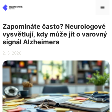
Přeskočit
Me
na
obsah
Zapomínáte často? Neurologové
vysvětlují, kdy může jít o varovný
signál Alzheimera
2. 3. 2026