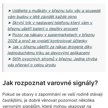
➤
Udělejte s muškáty v březnu tuto věc a sousedé
vám budou v létě závidět každé okno
➤
Skrytý trik v nastavení telefonu který vám v
březnu ušetří baterii o desítky procent
➤
Pozor na nákupy v supermarketech v březnu
2026 a proč se vyplatí kontrolovat účtenky
➤
Jak v březnu ušetřit za nákup drogerie díky
jednoduchému triku se slevovými aplikacemi
➤
Střih ovocných stromů v březnu: Jedna chyba
vás připraví o celou úrodu
Jak rozpoznat varovné signály?
Pokud se obavy o zapomínání ve vaší rodině stávají
častějšími, je dobré věnovat pozornost několika
varovným signálům, které mohou ukazovat na