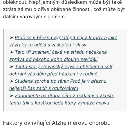
obléknout. Nepříjemným důsledkem může být také
ztráta zájmu o dříve oblíbené činnosti, což může být
dalším varovným signálem.
➤
Proč se v březnu vyplatí pít čaj z kopřiv a jaké
zázraky to udělá s vaší pletí i vlasy
➤
Tato tři znamení čeká ve středu nečekaná
zpráva od někoho koho dlouho neviděli
➤
Tento starý slovanský zvyk s chlebem a solí
ochrání váš dům před hádkami v rodině
➤
Studená sprcha po ránu: Proč je v březnu
nejlepší čas začít s otužováním
➤
Zapomeňte na drahá séra z reklamy a zkuste
tento trik s kostkou ledu který vymaže únavu
Faktory ovlivňující Alzheimerovu chorobu