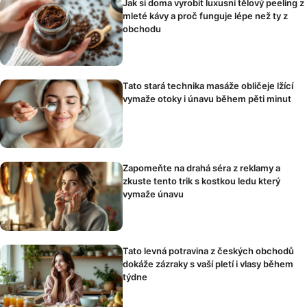
Jak si doma vyrobit luxusní tělový peeling z
mleté kávy a proč funguje lépe než ty z
obchodu
Tato stará technika masáže obličeje lžící
vymaže otoky i únavu během pěti minut
Zapomeňte na drahá séra z reklamy a
zkuste tento trik s kostkou ledu který
vymaže únavu
Tato levná potravina z českých obchodů
dokáže zázraky s vaší pletí i vlasy během
týdne