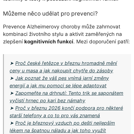
Můžeme něco udělat pro prevenci?
Prevence Alzheimerovy choroby může zahrnovat
kombinaci životního stylu a aktivit zaměřených na
zlepšení
kognitivních funkcí
. Mezi doporučení patří:
➤
Proč české řetězce v březnu hromadně mění
ceny u masa a jak nakoupit chytře do zásoby
➤
Jak poznat že váš pes vnímá jarní změny
energií a jak mu pomoci se lépe adaptovat
➤
Zapomeňte na drhnutí: Tento trik se saponátem
vyčistí hrnec po kari bez námahy
➤
Proč v březnu 2026 končí podpora pro některé
starší telefony a co to pro vás znamená
➤
Proč je březnový vzduch po dešti nejlepším
lékem na špatnou náladu a jak toho využít