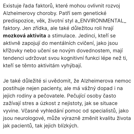
Existuje řada faktorů, které mohou ovlivnit rozvoj
Alzheimerovy choroby. Patří sem genetické
predispozice, věk, životní styl a_ENVIRONMENTAL_
faktory. Jen zřídka, ale také důležitou roli hrají
mozková aktivita
a stimulace. Jedinci, kteří se
aktivně zapojují do mentálních cvičení, jako jsou
křížovky nebo učení se novým dovednostem, mají
tendenci udržovat svou kognitivní funkci lépe než ti,
kteří se těmto aktivitám vyhýbají.
Je také důležité si uvědomit, že Alzheimerova nemoc
postihuje nejen pacienty, ale má vážný dopad i na
jejich rodiny a pečovatele. Pečující osoby často
zažívají stres a úzkost z nejistoty, jak se situace
vyvine. Včasné vyhledání pomoc od specialistů, jako
jsou neurologové, může výrazně změnit kvalitu života
jak pacientů, tak jejich blízkých.