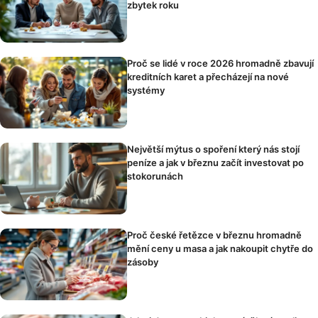
zbytek roku
Proč se lidé v roce 2026 hromadně zbavují
kreditních karet a přecházejí na nové
systémy
Největší mýtus o spoření který nás stojí
peníze a jak v březnu začít investovat po
stokorunách
Proč české řetězce v březnu hromadně
mění ceny u masa a jak nakoupit chytře do
zásoby