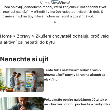
Vilma Slováčková
Ráda objevují jednoduchá řešení, která zpříjemňují každodenní život.
Inspiraci nacházím v přírodě i v malých radostech všedních dnů. S
úsměvem sdílím tipy, které mohou usnadnit a zpestřit život.
Home
>
Zprávy
>
Zkušení chovatelé odhalují, proč velcí
a aktivní psi nepatří do bytu
Nenechte si ujít
Tento trik s nastavením lednice vám v
březnu ušetří stovky korun na účtech za
elektřinu
Pokud máte peníze na běžném účtu tak o
ně v březnu potichu přicházíte a banky mlčí