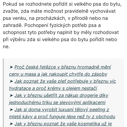
Pokud se rozhodnete pořídit si velkého psa do bytu,
zvažte, zda máte možnost pravidelně vychovávat
psa venku, na procházkách, v přírodě nebo na
zahradě. Pochopení fyzických potřeb psa a
schopnost tyto potřeby naplnit by měly rozhodovat
při výběru zda si velkého psa do bytu pořídit nebo
ne.
➤
Proč české řetězce v březnu hromadně mění
ceny u masa a jak nakoupit chytře do zásoby
➤
Jak poznat že vaše pleť potřebuje v březnu víc
hydratace a proč krémy s olejem nestačí
➤
Jak v březnu ušetřit za nákup drogerie díky
jednoduchému triku se slevovými aplikacemi
➤
Jak si doma vyrobit luxusní tělový peeling z
mleté kávy a proč funguje lépe než ty z obchodu
➤
Jak v březnu poznat že vaše kosmetika už je