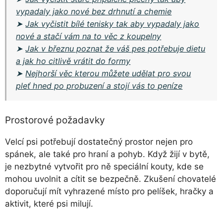
vypadaly jako nové bez drhnutí a chemie
➤
Jak vyčistit bílé tenisky tak aby vypadaly jako
nové a stačí vám na to věc z koupelny
➤
Jak v březnu poznat že váš pes potřebuje dietu
a jak ho citlivě vrátit do formy
➤
Nejhorší věc kterou můžete udělat pro svou
pleť hned po probuzení a stojí vás to peníze
Prostorové požadavky
Velcí psi potřebují dostatečný prostor nejen pro
spánek, ale také pro hraní a pohyb. Když žijí v bytě,
je nezbytné vytvořit pro ně speciální kouty, kde se
mohou uvolnit a cítit se bezpečně. Zkušení chovatelé
doporučují mít vyhrazené místo pro pelíšek, hračky a
aktivit, které psi milují.