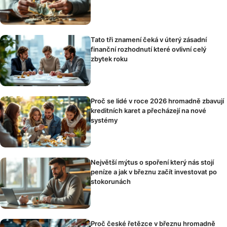
Tato tři znamení čeká v úterý zásadní
finanční rozhodnutí které ovlivní celý
zbytek roku
Proč se lidé v roce 2026 hromadně zbavují
kreditních karet a přecházejí na nové
systémy
Největší mýtus o spoření který nás stojí
peníze a jak v březnu začít investovat po
stokorunách
Proč české řetězce v březnu hromadně