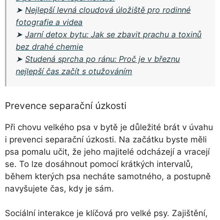
➤
Nejlepší levná cloudová úložiště pro rodinné
fotografie a videa
➤
Jarní detox bytu: Jak se zbavit prachu a toxinů
bez drahé chemie
➤
Studená sprcha po ránu: Proč je v březnu
nejlepší čas začít s otužováním
Prevence separační úzkosti
Při chovu velkého psa v bytě je důležité brát v úvahu
i prevenci separační úzkosti. Na začátku byste měli
psa pomalu učit, že jeho majitelé odcházejí a vracejí
se. To lze dosáhnout pomocí krátkých intervalů,
během kterých psa necháte samotného, a postupně
navyšujete čas, kdy je sám.
Sociální interakce je klíčová pro velké psy. Zajištění,