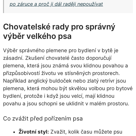
po záruce a proč ji dál raději nepoužívat
Chovatelské rady pro správný
výběr velkého psa
Výběr správného plemene pro bydlení v bytě je
zásadní. Zkušení chovatelé často doporučují
plemena, která jsou známá svou klidnou povahou a
přizpůsobivostí životu ve stísněných prostorech.
Například anglický buldoček nebo zlatý retrívr jsou
plemena, která mohou být skvělou volbou pro bytové
bydlení, protože i když jsou velcí, mají klidnou
povahu a jsou schopni se uklidnit v malém prostoru.
Co zvážit před pořízením psa
Životní styl:
Zvažit, kolik času můžete psu