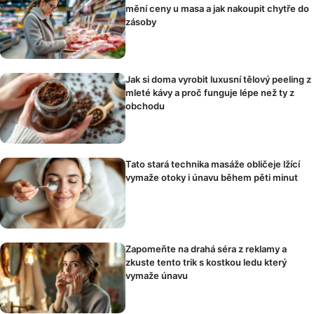
mění ceny u masa a jak nakoupit chytře do
zásoby
Jak si doma vyrobit luxusní tělový peeling z
mleté kávy a proč funguje lépe než ty z
obchodu
Tato stará technika masáže obličeje lžící
vymaže otoky i únavu během pěti minut
Zapomeňte na drahá séra z reklamy a
zkuste tento trik s kostkou ledu který
vymaže únavu