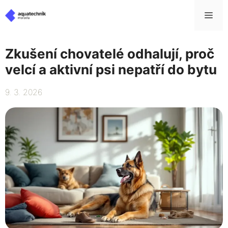
Přeskočit
Me
na
obsah
Zkušení chovatelé odhalují, proč
velcí a aktivní psi nepatří do bytu
9. 3. 2026