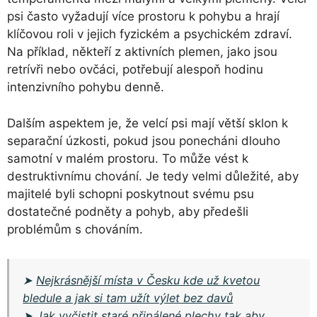
psi často vyžadují více prostoru k pohybu a hrají
klíčovou roli v jejich fyzickém a psychickém zdraví.
Na příklad, někteří z aktivních plemen, jako jsou
retrívři nebo ovčáci, potřebují alespoň hodinu
intenzivního pohybu denně.
Dalším aspektem je, že velcí psi mají větší sklon k
separační úzkosti, pokud jsou ponecháni dlouho
samotní v malém prostoru. To může vést k
destruktivnímu chování. Je tedy velmi důležité, aby
majitelé byli schopni poskytnout svému psu
dostatečné podněty a pohyb, aby předešli
problémům s chováním.
➤
Nejkrásnější místa v Česku kde už kvetou
bledule a jak si tam užít výlet bez davů
➤
Jak vyčistit staré připálené plechy tak aby