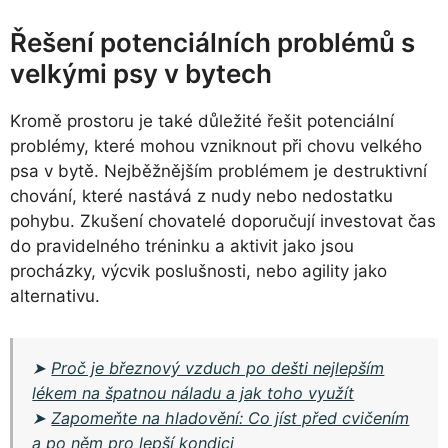
Řešení potenciálních problémů s
velkými psy v bytech
Kromě prostoru je také důležité řešit potenciální
problémy, které mohou vzniknout při chovu velkého
psa v bytě. Nejběžnějším problémem je destruktivní
chování, které nastává z nudy nebo nedostatku
pohybu. Zkušení chovatelé doporučují investovat čas
do pravidelného tréninku a aktivit jako jsou
procházky, výcvik poslušnosti, nebo agility jako
alternativu.
➤
Proč je březnový vzduch po dešti nejlepším
lékem na špatnou náladu a jak toho využít
➤
Zapomeňte na hladovění: Co jíst před cvičením
a po něm pro lepší kondici