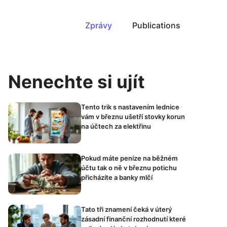
Zprávy
Publications
Nenechte si ujít
Tento trik s nastavením lednice
vám v březnu ušetří stovky korun
na účtech za elektřinu
Pokud máte peníze na běžném
účtu tak o ně v březnu potichu
přicházíte a banky mlčí
Tato tři znamení čeká v úterý
zásadní finanční rozhodnutí které