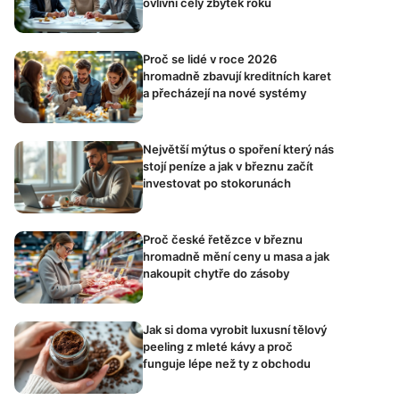
ovlivní celý zbytek roku
Proč se lidé v roce 2026
hromadně zbavují kreditních karet
a přecházejí na nové systémy
Největší mýtus o spoření který nás
stojí peníze a jak v březnu začít
investovat po stokorunách
Proč české řetězce v březnu
hromadně mění ceny u masa a jak
nakoupit chytře do zásoby
Jak si doma vyrobit luxusní tělový
peeling z mleté kávy a proč
funguje lépe než ty z obchodu