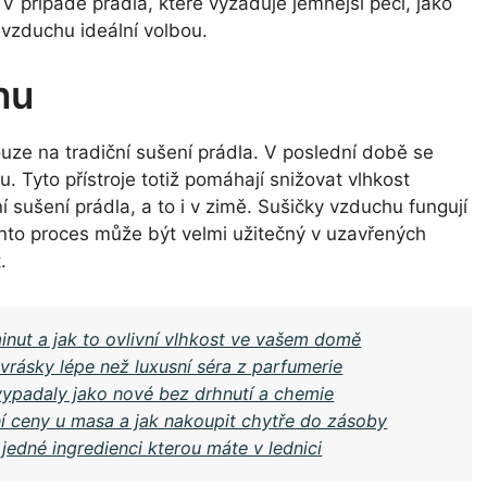
. V případě prádla, které vyžaduje jemnější péči, jako
 vzduchu ideální volbou.
hu
uze na tradiční sušení prádla. V poslední době se
hu. Tyto přístroje totiž pomáhají snižovat vlhkost
í sušení prádla, a to i v zimě. Sušičky vzduchu fungují
Tento proces může být velmi užitečný v uzavřených
.
inut a jak to ovlivní vlhkost ve vašem domě
 vrásky lépe než luxusní séra z parfumerie
 vypadaly jako nové bez drhnutí a chemie
 ceny u masa a jak nakoupit chytře do zásoby
jedné ingredienci kterou máte v lednici