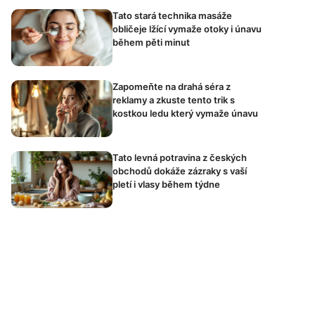
Tato stará technika masáže
obličeje lžící vymaže otoky i únavu
během pěti minut
Zapomeňte na drahá séra z
reklamy a zkuste tento trik s
kostkou ledu který vymaže únavu
Tato levná potravina z českých
obchodů dokáže zázraky s vaší
pletí i vlasy během týdne