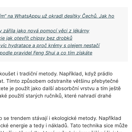
ním“ na WhatsAppu už okradl desítky Čechů. Jak ho
y zářila jako nová pomocí věci z lékárny
ie jak otevřít chipsy bez drobků
 víc hydratace a proč krémy s olejem nestačí
i podle pravidel Feng Shui a co tím získáte
oušet i tradiční metody. Například, když prádlo
at. Tímto způsobem odstraníte většinu přebytečné
te je použít jako další absorbční vrstvu a tím ještě
aké použití starých ručníků, které nahradí drahé
to se trendem stávají i ekologické metody. Například
ické energie a tedy i nákladů. Tato technika sice může