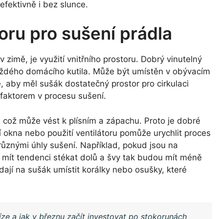
 efektivně i bez slunce.
toru pro sušení prádla
 zimě, je využití vnitřního prostoru. Dobrý vinutelný
aždého domácího kutila. Může být umístěn v obývacím
e, aby měl sušák dostatečný prostor pro cirkulaci
faktorem v procesu sušení.
, což může vést k plísním a zápachu. Proto je dobré
ní okna nebo použití ventilátoru pomůže urychlit proces
různými úhly sušení. Například, pokud jsou na
de mít tendenci stékat dolů a švy tak budou mít méně
 dají na sušák umístit korálky nebo osušky, které
níze a jak v březnu začít investovat po stokorunách