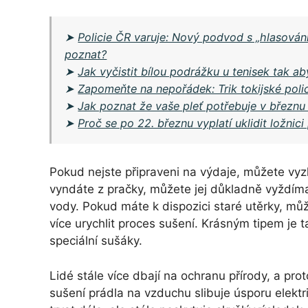
➤
Policie ČR varuje: Nový podvod s „hlasová
poznat?
➤
Jak vyčistit bílou podrážku u tenisek tak ab
➤
Zapomeňte na nepořádek: Trik tokijské polic
➤
Jak poznat že vaše pleť potřebuje v březnu
➤
Proč se po 22. březnu vyplatí uklidit ložnic
Pokud nejste připraveni na výdaje, můžete vyzk
vyndáte z pračky, můžete jej důkladně vyždím
vody. Pokud máte k dispozici staré utěrky, může
více urychlit proces sušení. Krásným tipem je t
speciální sušáky.
Lidé stále více dbají na ochranu přírody, a pro
sušení prádla na vzduchu slibuje úsporu elektr