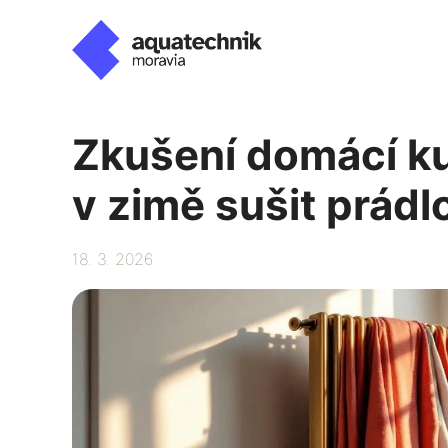
Přeskočit
na
obsah
Zkušení domácí kut
v zimě sušit prádl
18. 3. 2026