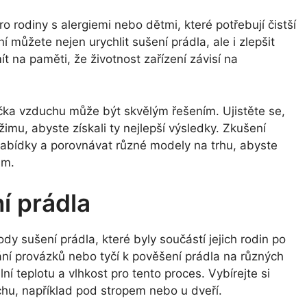
o rodiny s alergiemi nebo dětmi, které potřebují čistší
 můžete nejen urychlit sušení prádla, ale i zlepšit
 na paměti, že životnost zařízení závisí na
čka vzduchu může být skvělým řešením. Ujistěte se,
žimu, abyste získali ty nejlepší výsledky. Zkušení
nabídky a porovnávat různé modely na trhu, abyste
ám.
í prádla
ody sušení prádla, které byly součástí jejich rodin po
ní provázků nebo tyčí k pověšení prádla na různých
í teplotu a vlhkost pro tento proces. Vybírejte si
chu, například pod stropem nebo u dveří.