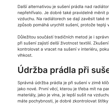
Další alternativou je sušení prádla nad radiátor
nepřehřívalo. Je dobré také pravidelně měnit p
vzduchu. Na radiátorech se dají zavěsit také
způsob pomáhá urychlit sušení, protože teplý v
Důležitou součástí tradičních metod je i správ
při sušení zajistí delší životnost textilií. Zkuš
kontrolovat a vracet na sušení v interiéru, p
vlhkost.
Údržba prádla při suš
Správná údržba prádla je při sušení v zimě klí
jako nové. První věcí, kterou je třeba mít na p
materiály, jako je vlna, je lepší sušit na vzdu
máte pochybnosti, je dobré zkontrolovat štítky