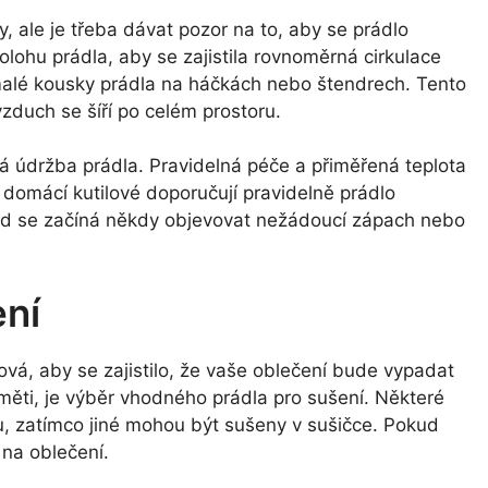
y, ale je třeba dávat pozor na to, aby se prádlo
olohu prádla, aby se zajistila rovnoměrná cirkulace
 malé kousky prádla na háčkách nebo štendrech. Tento
zduch se šíří po celém prostoru.
ná údržba prádla. Pravidelná péče a přiměřená teplota
ení domácí kutilové doporučují pravidelně prádlo
okud se začíná někdy objevovat nežádoucí zápach nebo
ení
čová, aby se zajistilo, že vaše oblečení bude vypadat
aměti, je výběr vhodného prádla pro sušení. Některé
chu, zatímco jiné mohou být sušeny v sušičce. Pokud
 na oblečení.