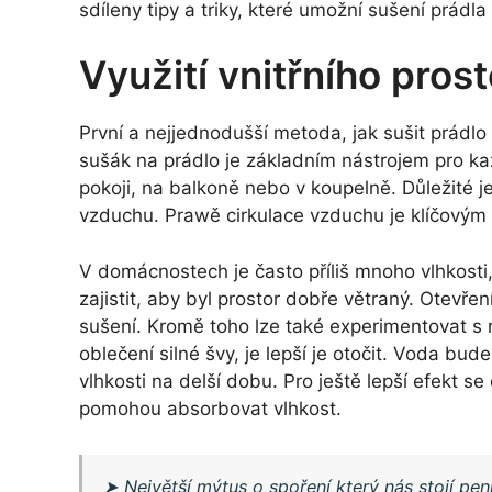
sdíleny tipy a triky, které umožní sušení prádla
Využití vnitřního pros
První a nejjednodušší metoda, jak sušit prádlo v
sušák na prádlo je základním nástrojem pro k
pokoji, na balkoně nebo v koupelně. Důležité j
vzduchu. Prawě cirkulace vzduchu je klíčovým 
V domácnostech je často příliš mnoho vlhkosti
zajistit, aby byl prostor dobře větraný. Otevře
sušení. Kromě toho lze také experimentovat s 
oblečení silné švy, je lepší je otočit. Voda bu
vlhkosti na delší dobu. Pro ještě lepší efekt se
pomohou absorbovat vlhkost.
➤
Největší mýtus o spoření který nás stojí pe