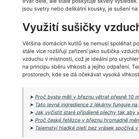
trvat déle, ale stále poskytuje skvělý výsledek
jsou svetry nebo delikátní kousky, je sušení na
Využití sušičky vzduc
Většina domácích kutilů se nemusí spoléhat po
stále více rozšiřují zařízení jako sušička vzduc
vzduchu v místnosti, což je ideální pro urychlen
na principu sběru vlhkosti a jejího odpaření. 
prostorech, kde se dá očekávat vysoká vlhkost
➤
Proč byste měli v březnu větrat přesně 10 m
➤
Tato levná ingredience z lékárny funguje na
➤
Jak vyčistit staré připálené plechy tak aby
➤
Proč české řetězce v březnu hromadně mění
➤
Tajemství hladké pleti bez vrásek spočívá v 