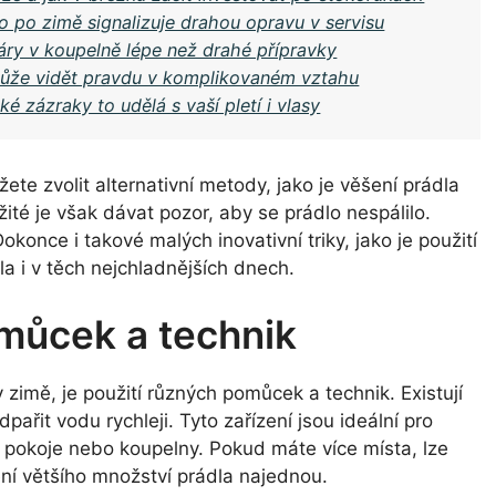
o po zimě signalizuje drahou opravu v servisu
páry v koupelně lépe než drahé přípravky
může vidět pravdu v komplikovaném vztahu
ké zázraky to udělá s vaší pletí i vlasy
te zvolit alternativní metody, jako je věšení prádla
ité je však dávat pozor, aby se prádlo nespálilo.
once i takové malých inovativní triky, jako je použití
a i v těch nejchladnějších dnech.
omůcek a technik
zimě, je použití různých pomůcek a technik. Existují
pařit vodu rychleji. Tyto zařízení jsou ideální pro
 pokoje nebo koupelny. Pokud máte více místa, lze
ení většího množství prádla najednou.