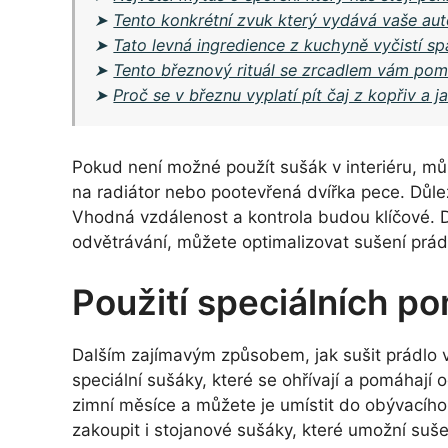
➤
Tento konkrétní zvuk který vydává vaše aut
➤
Tato levná ingredience z kuchyně vyčistí s
➤
Tento březnový rituál se zrcadlem vám po
➤
Proč se v březnu vyplatí pít čaj z kopřiv a ja
Pokud není možné použít sušák v interiéru, může
na radiátor nebo pootevřená dvířka pece. Důlež
Vhodná vzdálenost a kontrola budou klíčové. Dok
odvětrávání, můžete optimalizovat sušení prádl
Použití speciálních p
Dalším zajímavým způsobem, jak sušit prádlo v 
speciální sušáky, které se ohřívají a pomáhají od
zimní měsíce a můžete je umístit do obývacího
zakoupit i stojanové sušáky, které umožní suš