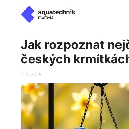
Přeskočit
na
obsah
Jak rozpoznat nejč
českých krmítkác
7. 3. 2026