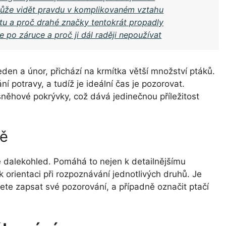
může vidět pravdu v komplikovaném vztahu
stu a proč drahé značky tentokrát propadly
 po záruce a proč ji dál raději nepoužívat
den a únor, přichází na krmítka větší množství ptáků.
ní potravy, a tudíž je ideální čas je pozorovat.
něhové pokrývky, což dává jedinečnou příležitost
ně
e dalekohled. Pomáhá to nejen k detailnějšímu
 k orientaci při rozpoznávání jednotlivých druhů. Je
žete zapsat své pozorování, a případně označit ptačí