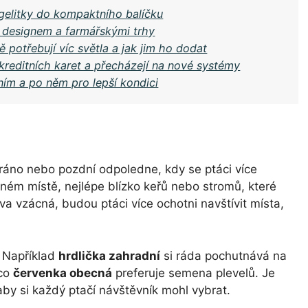
gelitky do kompaktního balíčku
 designem a farmářskými trhy
 potřebují víc světla a jak jim ho dodat
kreditních karet a přecházejí na nové systémy
ním a po něm pro lepší kondici
ráno nebo pozdní odpoledne, kdy se ptáci více
dném místě, nejlépe blízko keřů nebo stromů, které
va vzácná, budou ptáci více ochotni navštívit místa,
. Například
hrdlička zahradní
si ráda pochutnává na
mco
červenka obecná
preferuje semena plevelů. Je
aby si každý ptačí návštěvník mohl vybrat.