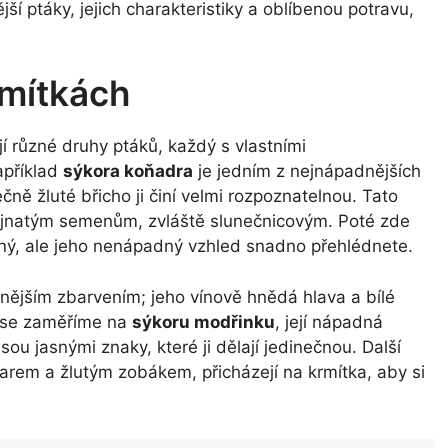
í ptáky, jejich charakteristiky a oblíbenou potravu,
rmítkách
jí různé druhy ptáků, každý s vlastními
apříklad
sýkora koňadra
je jedním z nejnápadnějších
ně žluté břicho ji činí velmi rozpoznatelnou. Tato
lejnatým semenům, zvláště slunečnicovým. Poté zde
mný, ale jeho nenápadný vzhled snadno přehlédnete.
vnějším zbarvením; jeho vínově hnědá hlava a bílé
d se zaměříme na
sýkoru modřinku
, její nápadná
ou jasnými znaky, které ji dělají jedinečnou. Další
rem a žlutým zobákem, přicházejí na krmítka, aby si