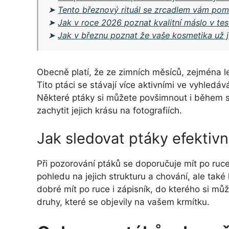
➤
Tento březnový rituál se zrcadlem vám po
➤
Jak v roce 2026 poznat kvalitní máslo v te
➤
Jak v březnu poznat že vaše kosmetika už je
Obecně platí, že ze zimních měsíců, zejména le
Tito ptáci se stávají více aktivními ve vyhledává
Některé ptáky si můžete povšimnout i během s
zachytit jejich krásu na fotografiích.
Jak sledovat ptáky efektiv
Při pozorování ptáků se doporučuje mít po ruc
pohledu na jejich strukturu a chování, ale také
dobré mít po ruce i zápisník, do kterého si mů
druhy, které se objevily na vašem krmítku.