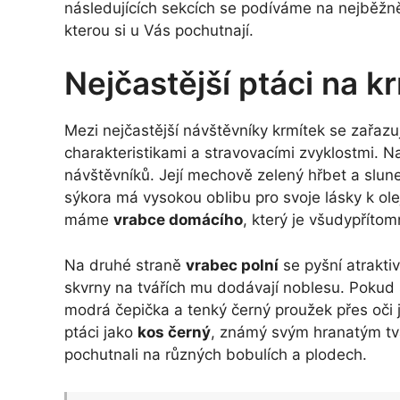
následujících sekcích se podíváme na nejběžnějš
kterou si u Vás pochutnají.
Nejčastější ptáci na k
Mezi nejčastější návštěvníky krmítek se zařazu
charakteristikami a stravovacími zvyklostmi. N
návštěvníků. Její mechově zelený hřbet a sluneč
sýkora má vysokou oblibu pro svoje lásky k o
máme
vrabce domácího
, který je všudypříto
Na druhé straně
vrabec polní
se pyšní atrakti
skvrny na tvářích mu dodávají noblesu. Poku
modrá čepička a tenký černý proužek přes oči js
ptáci jako
kos černý
, známý svým hranatým tva
pochutnali na různých bobulích a plodech.