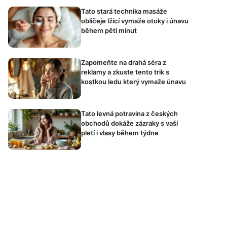
Tato stará technika masáže
obličeje lžící vymaže otoky i únavu
během pěti minut
Zapomeňte na drahá séra z
reklamy a zkuste tento trik s
kostkou ledu který vymaže únavu
Tato levná potravina z českých
obchodů dokáže zázraky s vaší
pletí i vlasy během týdne