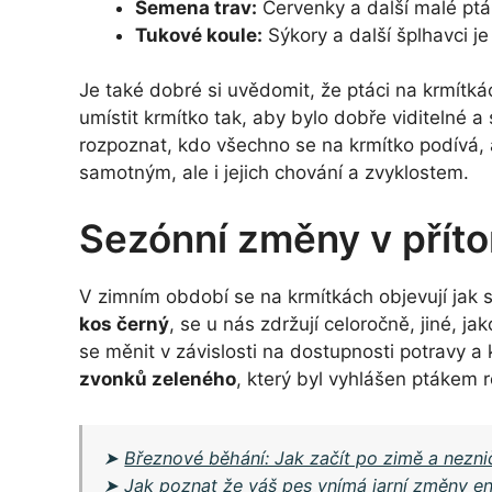
Semena trav:
Červenky a další malé ptá
Tukové koule:
Sýkory a další šplhavci je
Je také dobré si uvědomit, že ptáci na krmítká
umístit krmítko tak, aby bylo dobře viditelné a
rozpoznat, kdo všechno se na krmítko podívá,
samotným, ale i jejich chování a zvyklostem.
Sezónní změny v přít
V zimním období se na krmítkách objevují jak st
kos černý
, se u nás zdržují celoročně, jiné, ja
se měnit v závislosti na dostupnosti potravy 
zvonků zeleného
, který byl vyhlášen ptákem
➤
Březnové běhání: Jak začít po zimě a nezni
➤
Jak poznat že váš pes vnímá jarní změny en