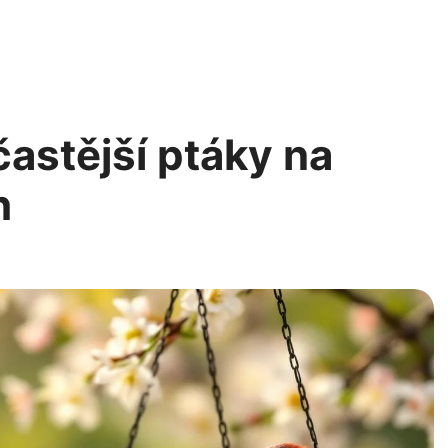
astější ptáky na
h