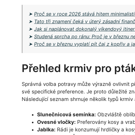
➤
Proč se v roce 2026 stává hitem minimalisti
➤
Tato tři znamení čeká v úterý zásadní finanč
➤
Jak si naplánovat dokonalý víkendový itiner
➤
Studená sprcha po ránu: Proč je v březnu ne
➤
Proč se v březnu vyplatí pít čaj z kopřiv a ja
Přehled krmiv pro ptá
Správná volba potravy může výrazně ovlivnit p
své specifické preference. Je proto důležité zn
Následující seznam shrnuje několik typů krmiv a
Slunečnicová semínka:
Obzvláště oblíb
Ovesné vločky:
Preferovány kosy a vrab
Jablka:
Rádi je konzumují hrdličky a kos