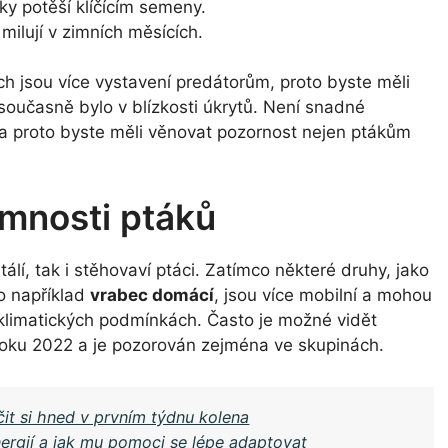
ky potěší klíčícím semeny.
 milují v zimních měsících.
ch jsou více vystavení predátorům, proto byste měli
 současně bylo v blízkosti úkrytů. Není snadné
 a proto byste měli věnovat pozornost nejen ptákům
omnosti ptáků
álí, tak i stěhovaví ptáci. Zatímco některé druhy, jako
ko například
vrabec domácí
, jsou více mobilní a mohou
a klimatických podmínkách. Často je možné vidět
 roku 2022 a je pozorován zejména ve skupinách.
čit si hned v prvním týdnu kolena
ergií a jak mu pomoci se lépe adaptovat