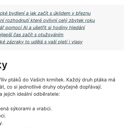
cké bydlení a jak začít s úklidem v březnu
ní rozhodnutí které ovlivní celý zbytek roku
ář pomocí AI a ušetřit si hodiny hledání
jlepší čas začít s otužováním
ké zázraky to udělá s vaší pletí i vlasy
ky
říliv ptáků do Vašich krmítek. Každý druh ptáka má
át, co si jednotlivé druhy obyčejně dopřávají.
 jejich ideální odběratele:
ená sýkorami a vrabci.
ci.
y.