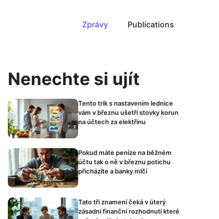
Zprávy
Publications
Nenechte si ujít
Tento trik s nastavením lednice
vám v březnu ušetří stovky korun
na účtech za elektřinu
Pokud máte peníze na běžném
účtu tak o ně v březnu potichu
přicházíte a banky mlčí
Tato tři znamení čeká v úterý
zásadní finanční rozhodnutí které