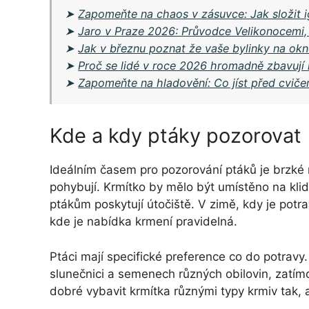
➤
Zapomeňte na chaos v zásuvce: Jak složit i
➤
Jaro v Praze 2026: Průvodce Velikonocemi,
➤
Jak v březnu poznat že vaše bylinky na okně
➤
Proč se lidé v roce 2026 hromadně zbavují 
➤
Zapomeňte na hladovění: Co jíst před cviče
Kde a kdy ptáky pozorovat
Ideálním časem pro pozorování ptáků je brzké 
pohybují. Krmítko by mělo být umístěno na kli
ptákům poskytují útočiště. V zimě, kdy je potra
kde je nabídka krmení pravidelná.
Ptáci mají specifické preference co do potravy
slunečnici a semenech různých obilovin, zatí
dobré vybavit krmítka různými typy krmiv tak, 