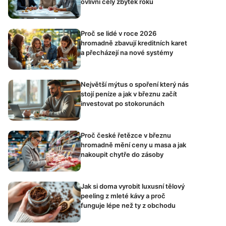
ovlivní celý zbytek roku
Proč se lidé v roce 2026
hromadně zbavují kreditních karet
a přecházejí na nové systémy
Největší mýtus o spoření který nás
stojí peníze a jak v březnu začít
investovat po stokorunách
Proč české řetězce v březnu
hromadně mění ceny u masa a jak
nakoupit chytře do zásoby
Jak si doma vyrobit luxusní tělový
peeling z mleté kávy a proč
funguje lépe než ty z obchodu