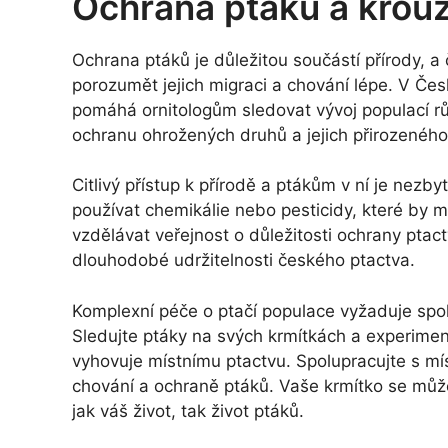
Ochrana ptáků a krou
Ochrana ptáků je důležitou součástí přírody, a 
porozumět jejich migraci a chování lépe. V Čes
pomáhá ornitologům sledovat vývoj populací rů
ochranu ohrožených druhů a jejich přirozeného
Citlivý přístup k přírodě a ptákům v ní je nez
používat chemikálie nebo pesticidy, které by m
vzdělávat veřejnost o důležitosti ochrany ptact
dlouhodobé udržitelnosti českého ptactva.
Komplexní péče o ptačí populace vyžaduje spo
Sledujte ptáky na svých krmítkách a experimen
vyhovuje místnímu ptactvu. Spolupracujte s mís
chování a ochraně ptáků. Vaše krmítko se může
jak váš život, tak život ptáků.