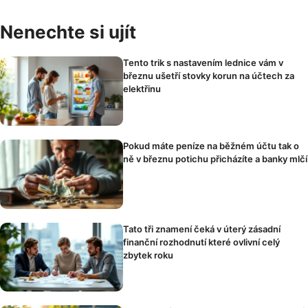
Nenechte si ujít
Tento trik s nastavením lednice vám v
březnu ušetří stovky korun na účtech za
elektřinu
Pokud máte peníze na běžném účtu tak o
ně v březnu potichu přicházíte a banky mlčí
Tato tři znamení čeká v úterý zásadní
finanční rozhodnutí které ovlivní celý
zbytek roku