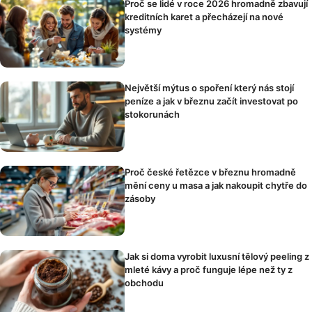
Proč se lidé v roce 2026 hromadně zbavují
kreditních karet a přecházejí na nové
systémy
Největší mýtus o spoření který nás stojí
peníze a jak v březnu začít investovat po
stokorunách
Proč české řetězce v březnu hromadně
mění ceny u masa a jak nakoupit chytře do
zásoby
Jak si doma vyrobit luxusní tělový peeling z
mleté kávy a proč funguje lépe než ty z
obchodu