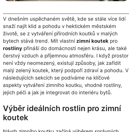
V dnešním uspěchaném světě, kde se stále více lidí
snaží najít klid a pohodu v hektickém městském
životě, se z vytváření přírodních koutků v malých
bytech stává trend. Mít vlastní
zimní koutek
pro
rostliny
přináší do domácnosti nejen krásu, ale také
čerstvý vzduch a příjemnou atmosféru. I když prostor
není vždy neomezený, existují způsoby, jak zařídit
malý zelený koutek, který podpoří zdraví a pohodu. V
následujících sekcích se podíváme na klíčové
aspekty vytváření zimního koutku, vhodné rostliny,
jejich péči a jak je integrovat do interiéru bytů.
Výběr ideálních rostlin pro zimní
koutek
Návrh zimního koutku začíná výběrem správných