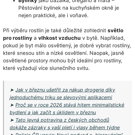
Bylinky
jako bazalka, oregano a máta –
Pěstování bylinek na kuchyňském okně je
nejen praktické, ale i voňavé.
Při výběru rostlin je také důležité zohlednit
světlo
pro rostliny
a
vlhkost vzduchu
v bytě. Například,
pokud je byt málo osvětlený, je dobré vybrat rostliny,
které snesou stín a nízké osvětlení. Naopak, jasně
osvětlené prostory mohou být ideální pro rostliny,
které vyžadují více slunečního svitu.
➤
Jak v březnu ušetřit za nákup drogerie díky
jednoduchému triku se slevovými aplikacemi
➤
Proč se v roce 2026 stává hitem minimalistické
bydlení a jak začít s úklidem v březnu
➤
Tato levná potravina z českých obchodů
dokáže zázraky s vaší pletí i vlasy během týdne