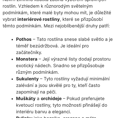
rostlin. Vzhledem k různorodým světelným
podmínkám, které malé byty mohou mít, je důležité
vybrat
interiérové rostliny
, které se přizpůsobí
těmto podmínkám. Mezi nejoblíbenější druhy patří:
Pothos
– Tato rostlina snese slabé světlo a je
téměř bezúdržbová. Je ideální pro
začátečníky.
Monstera
– Její výrazné listy dodají prostoru
exotický nádech. Snadno se přizpůsobuje
různým podmínkám.
Sukulenty
– Tyto rostliny vyžadují minimální
zalévání a jsou skvělé pro ty, kteří často
zapomínají na péči.
Muškáty
a
orchideje
– Pokud preferujete
kvetoucí rostliny, tyto možnosti přinášejí do
interiéru barvu a eleganci.