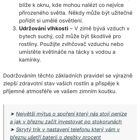
blíže k oknu, kde mohou nalézt co nejvíce
přirozeného světla. Někdy může být užitečné
pořídit si umělé osvětlení.
Udržování vlhkosti
– V zimě bývá vzduch v
bytech suchý, což může být škodlivé pro
rostliny. Použijte zvlhčovač vzduchu nebo
umístěte květináče na tácky s vodou a
kamínky.
Dodržováním těchto základních pravidel se výrazně
zlepší zdravotní stav vašich rostlin a přispěje k
příjemné atmosféře ve vašem zimním koutku.
➤
Největší mýtus o spoření který nás stojí peníze
a jak v březnu začít investovat po stokorunách
➤
Skrytý trik v nastavení telefonu který vám v
březnu ušetří baterii o desítky procent