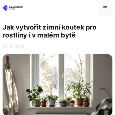
Přeskočit
Me
na
obsah
Jak vytvořit zimní koutek pro
rostliny i v malém bytě
24. 3. 2026