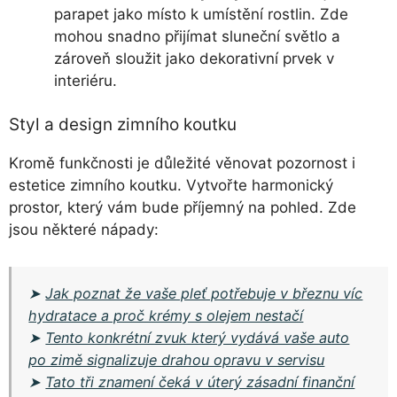
parapet jako místo k umístění rostlin. Zde
mohou snadno přijímat sluneční světlo a
zároveň sloužit jako dekorativní prvek v
interiéru.
Styl a design zimního koutku
Kromě funkčnosti je důležité věnovat pozornost i
estetice zimního koutku. Vytvořte harmonický
prostor, který vám bude příjemný na pohled. Zde
jsou některé nápady:
➤
Jak poznat že vaše pleť potřebuje v březnu víc
hydratace a proč krémy s olejem nestačí
➤
Tento konkrétní zvuk který vydává vaše auto
po zimě signalizuje drahou opravu v servisu
➤
Tato tři znamení čeká v úterý zásadní finanční