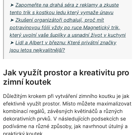
➤
Zapomeňte na drahá séra z reklamy a zkuste
tento trik s kostkou ledu který vymaže únavu
➤
Zkušení organizátoři odhalují, proč mít
potravinovou fólii vždy po ruce,Magnetický trik,
který uvolní vaše šuplíky a usnadní život v kuchyni
➤
Lidl a Albert v březnu: Které privátní značky
jsou letos nejkvalitnější?
Jak využít prostor a kreativitu pro
zimní koutek
Důležitým krokem při vytváření zimního koutku je jak
efektivně využít prostor. Místo můžete maximalizovat
kombinací regálů, závěsných květináčů a různých
dekorativních prvků. V následujících podsekcích se
podíváme na různé způsoby, jak navrhnout útulný a
praktický koutek.