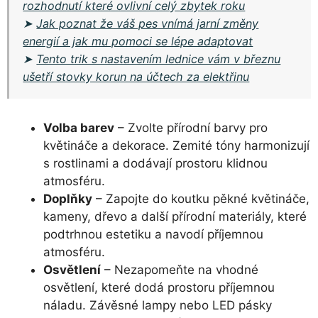
rozhodnutí které ovlivní celý zbytek roku
➤
Jak poznat že váš pes vnímá jarní změny
energií a jak mu pomoci se lépe adaptovat
➤
Tento trik s nastavením lednice vám v březnu
ušetří stovky korun na účtech za elektřinu
Volba barev
– Zvolte přírodní barvy pro
květináče a dekorace. Zemité tóny harmonizují
s rostlinami a dodávají prostoru klidnou
atmosféru.
Doplňky
– Zapojte do koutku pěkné květináče,
kameny, dřevo a další přírodní materiály, které
podtrhnou estetiku a navodí příjemnou
atmosféru.
Osvětlení
– Nezapomeňte na vhodné
osvětlení, které dodá prostoru příjemnou
náladu. Závěsné lampy nebo LED pásky