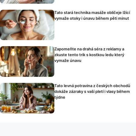
Tato stará technika masáže obličeje lžící
vymaže otoky i únavu během pěti minut
Zapomeňte na drahá séra z reklamy a
zkuste tento trik s kostkou ledu který
vymaže únavu
Tato levná potravina z českých obchodů
dokáže zázraky s vaší pletí i vlasy během
týdne