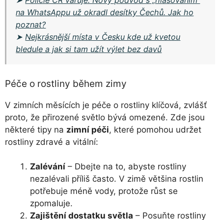
➤
Policie ČR varuje: Nový podvod s „hlasováním“
na WhatsAppu už okradl desítky Čechů. Jak ho
poznat?
➤
Nejkrásnější místa v Česku kde už kvetou
bledule a jak si tam užít výlet bez davů
Péče o rostliny během zimy
V zimních měsících je péče o rostliny klíčová, zvlášť
proto, že přirozené světlo bývá omezené. Zde jsou
některé tipy na
zimní péči
, které pomohou udržet
rostliny zdravé a vitální:
Zalévání
– Dbejte na to, abyste rostliny
nezalévali příliš často. V zimě většina rostlin
potřebuje méně vody, protože růst se
zpomaluje.
Zajištění dostatku světla
– Posuňte rostliny