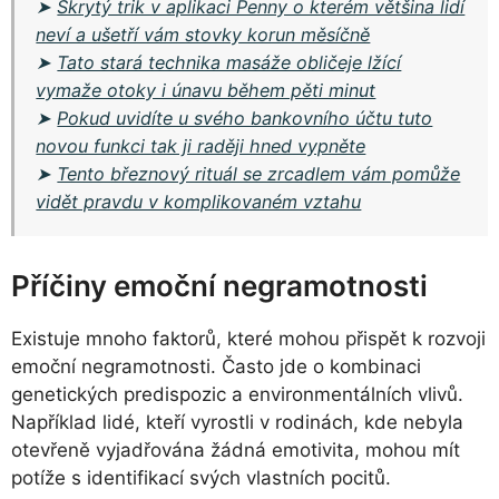
➤
Skrytý trik v aplikaci Penny o kterém většina lidí
neví a ušetří vám stovky korun měsíčně
➤
Tato stará technika masáže obličeje lžící
vymaže otoky i únavu během pěti minut
➤
Pokud uvidíte u svého bankovního účtu tuto
novou funkci tak ji raději hned vypněte
➤
Tento březnový rituál se zrcadlem vám pomůže
vidět pravdu v komplikovaném vztahu
Příčiny emoční negramotnosti
Existuje mnoho faktorů, které mohou přispět k rozvoji
emoční negramotnosti. Často jde o kombinaci
genetických predispozic a environmentálních vlivů.
Například lidé, kteří vyrostli v rodinách, kde nebyla
otevřeně vyjadřována žádná emotivita, mohou mít
potíže s identifikací svých vlastních pocitů.