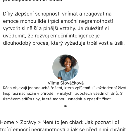
Díky zlepšení schopnosti vnímat a reagovat na
emoce mohou lidé trpící emoční negramotností
vytvořit silnější a plnější vztahy. Je důležité si
uvědomit, že rozvoj emoční inteligence je
dlouhodobý proces, který vyžaduje trpělivost a úsilí.
Vilma Slováčková
Ráda objevují jednoduchá řešení, která zpříjemňují každodenní život.
Inspiraci nacházím v přírodě i v malých radostech všedních dnů. S
úsměvem sdílím tipy, které mohou usnadnit a zpestřit život.
Home
>
Zprávy
>
Není to jen chlad: Jak poznat lidi
trpící emoční negramotností a jak se před nimi chránit