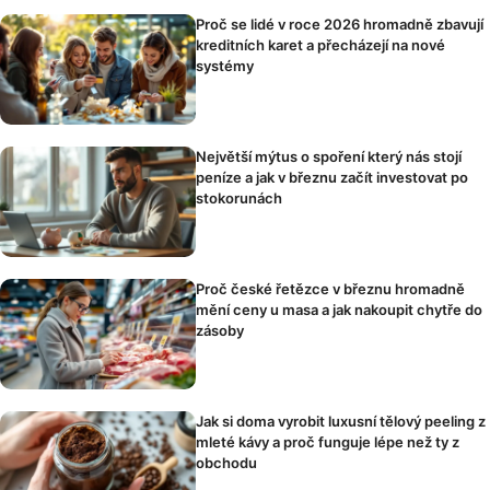
Proč se lidé v roce 2026 hromadně zbavují
kreditních karet a přecházejí na nové
systémy
Největší mýtus o spoření který nás stojí
peníze a jak v březnu začít investovat po
stokorunách
Proč české řetězce v březnu hromadně
mění ceny u masa a jak nakoupit chytře do
zásoby
Jak si doma vyrobit luxusní tělový peeling z
mleté kávy a proč funguje lépe než ty z
obchodu