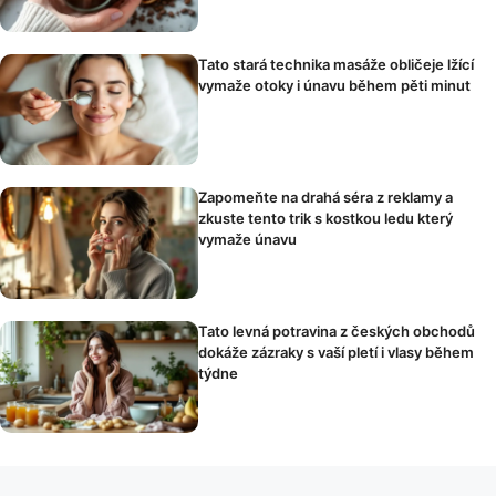
Tato stará technika masáže obličeje lžící
vymaže otoky i únavu během pěti minut
Zapomeňte na drahá séra z reklamy a
zkuste tento trik s kostkou ledu který
vymaže únavu
Tato levná potravina z českých obchodů
dokáže zázraky s vaší pletí i vlasy během
týdne