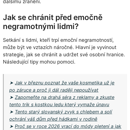
dalšímu zranění.
Jak se chránit před emočně
negramotnými lidmi?
Setkání s lidmi, kteří trpí emoční negramotností,
může být ve vztazích náročné. Hlavní je vyvinout
strategie, jak se chránit a udržet své osobní hranice.
Následující tipy mohou pomoci.
➤
Jak v březnu poznat že vaše kosmetika už je
po záruce a proč ji dál raději nepoužívat
➤
Zapomeňte na drahá séra z reklamy a zkuste
tento trik s kostkou ledu který vymaže únavu
➤
Tento starý slovanský zvyk s chlebem a solí
ochrání váš dům před hádkami v rodině
➤
Proč se v roce 2026 vrací do módy pletení a jak