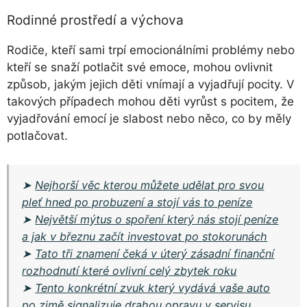
Rodinné prostředí a výchova
Rodiče, kteří sami trpí emocionálními problémy nebo
kteří se snaží potlačit své emoce, mohou ovlivnit
způsob, jakým jejich děti vnímají a vyjadřují pocity. V
takových případech mohou děti vyrůst s pocitem, že
vyjadřování emocí je slabost nebo něco, co by měly
potlačovat.
➤
Nejhorší věc kterou můžete udělat pro svou
pleť hned po probuzení a stojí vás to peníze
➤
Největší mýtus o spoření který nás stojí peníze
a jak v březnu začít investovat po stokorunách
➤
Tato tři znamení čeká v úterý zásadní finanční
rozhodnutí které ovlivní celý zbytek roku
➤
Tento konkrétní zvuk který vydává vaše auto
po zimě signalizuje drahou opravu v servisu