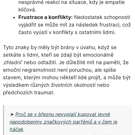
nesprávné reakci na situace, kdy je empatie
klíčová.
Frustrace a konflikty:
Nedostatek schopnosti
vyjádřit se může mít za následek frustraci, což
často vyústí v konflikty s ostatními lidmi.
Tyto znaky by měly být brány v úvahu, když se
setkáte s lidmi, kteří se zdají být emocionálně
‚chladní‘ nebo odtažití. Je důležité mít na paměti, že
emoční negramotnost není poruchou, ale spíše
stavem, kterým mohou někteří lidé projít, a může být
výsledkem různých životních okolností nebo
předchozích traumat.
➤
Proč se v březnu nevyplatí kupovat levné
napodobeniny značkových parfémů a v čem je
háček