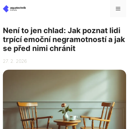
Přeskočit
Me
na
obsah
Není to jen chlad: Jak poznat lidi
trpící emoční negramotností a jak
se před nimi chránit
27. 2. 2026