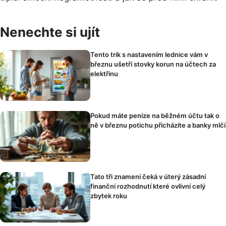
Nenechte si ujít
Tento trik s nastavením lednice vám v
březnu ušetří stovky korun na účtech za
elektřinu
Pokud máte peníze na běžném účtu tak o
ně v březnu potichu přicházíte a banky mlčí
Tato tři znamení čeká v úterý zásadní
finanční rozhodnutí které ovlivní celý
zbytek roku