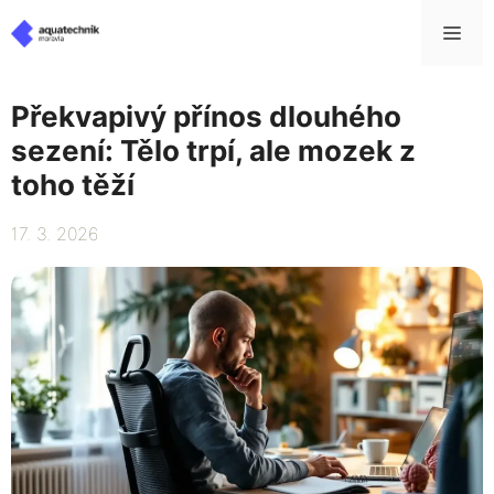
Přeskočit
Me
na
obsah
Překvapivý přínos dlouhého
sezení: Tělo trpí, ale mozek z
toho těží
17. 3. 2026