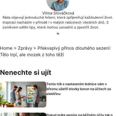
Vilma Slováčková
Ráda objevují jednoduchá řešení, která zpříjemňují každodenní život.
Inspiraci nacházím v přírodě i v malých radostech všedních dnů. S
úsměvem sdílím tipy, které mohou usnadnit a zpestřit život.
Home
>
Zprávy
>
Překvapivý přínos dlouhého sezení:
Tělo trpí, ale mozek z toho těží
Nenechte si ujít
Tento trik s nastavením lednice vám v
březnu ušetří stovky korun na účtech za
elektřinu
Pokud máte peníze na běžném účtu tak o