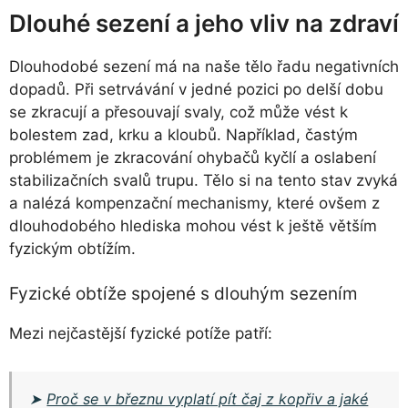
Dlouhé sezení a jeho vliv na zdraví
Dlouhodobé sezení má na naše tělo řadu negativních
dopadů. Při setrvávání v jedné pozici po delší dobu
se zkracují a přesouvají svaly, což může vést k
bolestem zad, krku a kloubů. Například, častým
problémem je zkracování ohybačů kyčlí a oslabení
stabilizačních svalů trupu. Tělo si na tento stav zvyká
a nalézá kompenzační mechanismy, které ovšem z
dlouhodobého hlediska mohou vést k ještě větším
fyzickým obtížím.
Fyzické obtíže spojené s dlouhým sezením
Mezi nejčastější fyzické potíže patří:
➤
Proč se v březnu vyplatí pít čaj z kopřiv a jaké