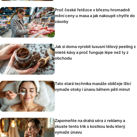
Proč české řetězce v březnu hromadně
mění ceny u masa a jak nakoupit chytře do
zásoby
Jak si doma vyrobit luxusní tělový peeling z
mleté kávy a proč funguje lépe než ty z
obchodu
Tato stará technika masáže obličeje lžící
vymaže otoky i únavu během pěti minut
Zapomeňte na drahá séra z reklamy a
zkuste tento trik s kostkou ledu který
vymaže únavu