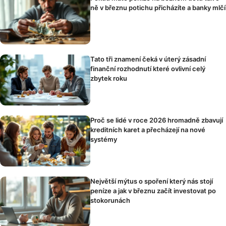
ně v březnu potichu přicházíte a banky mlčí
Tato tři znamení čeká v úterý zásadní
finanční rozhodnutí které ovlivní celý
zbytek roku
Proč se lidé v roce 2026 hromadně zbavují
kreditních karet a přecházejí na nové
systémy
Největší mýtus o spoření který nás stojí
peníze a jak v březnu začít investovat po
stokorunách