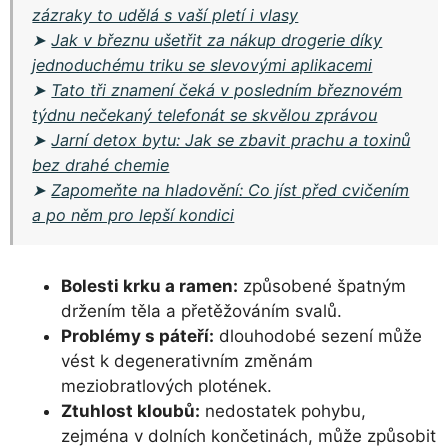
zázraky to udělá s vaší pletí i vlasy
➤
Jak v březnu ušetřit za nákup drogerie díky
jednoduchému triku se slevovými aplikacemi
➤
Tato tři znamení čeká v posledním březnovém
týdnu nečekaný telefonát se skvělou zprávou
➤
Jarní detox bytu: Jak se zbavit prachu a toxinů
bez drahé chemie
➤
Zapomeňte na hladovění: Co jíst před cvičením
a po něm pro lepší kondici
Bolesti krku a ramen:
způsobené špatným
držením těla a přetěžováním svalů.
Problémy s páteří:
dlouhodobé sezení může
vést k degenerativním změnám
meziobratlových plotének.
Ztuhlost kloubů:
nedostatek pohybu,
zejména v dolních končetinách, může způsobit