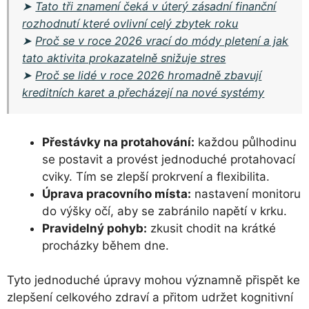
➤
Tato tři znamení čeká v úterý zásadní finanční
rozhodnutí které ovlivní celý zbytek roku
➤
Proč se v roce 2026 vrací do módy pletení a jak
tato aktivita prokazatelně snižuje stres
➤
Proč se lidé v roce 2026 hromadně zbavují
kreditních karet a přecházejí na nové systémy
Přestávky na protahování:
každou půlhodinu
se postavit a provést jednoduché protahovací
cviky. Tím se zlepší prokrvení a flexibilita.
Úprava pracovního místa:
nastavení monitoru
do výšky očí, aby se zabránilo napětí v krku.
Pravidelný pohyb:
zkusit chodit na krátké
procházky během dne.
Tyto jednoduché úpravy mohou významně přispět ke
zlepšení celkového zdraví a přitom udržet kognitivní