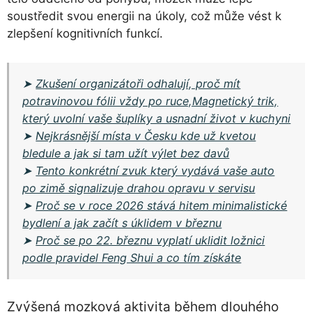
soustředit svou energii na úkoly, což může vést k
zlepšení kognitivních funkcí.
➤
Zkušení organizátoři odhalují, proč mít
potravinovou fólii vždy po ruce,Magnetický trik,
který uvolní vaše šuplíky a usnadní život v kuchyni
➤
Nejkrásnější místa v Česku kde už kvetou
bledule a jak si tam užít výlet bez davů
➤
Tento konkrétní zvuk který vydává vaše auto
po zimě signalizuje drahou opravu v servisu
➤
Proč se v roce 2026 stává hitem minimalistické
bydlení a jak začít s úklidem v březnu
➤
Proč se po 22. březnu vyplatí uklidit ložnici
podle pravidel Feng Shui a co tím získáte
Zvýšená mozková aktivita během dlouhého