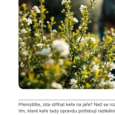
Přemýšlíte, zda stříhat keře na jaře? Než se r
tím, které keře tady opravdu potřebují radikál