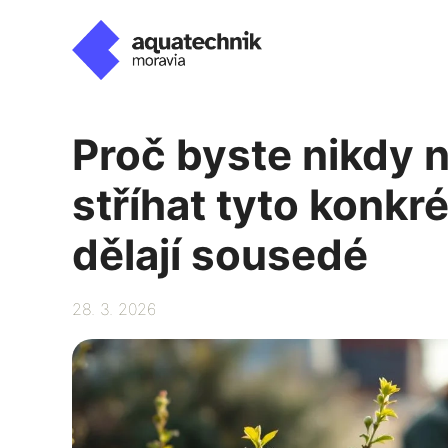
Přeskočit
na
obsah
Proč byste nikdy 
stříhat tyto konkré
dělají sousedé
28. 3. 2026