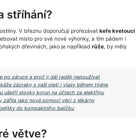
a stříhání?
rostliny. V březnu doporučuji prořezávat
keře kvetoucí
třebovat místo pro své nové výhonky, a tím pádem i
loňských dřevinách, jako je například
růže
, by měly
 po záruce a proč ji dál raději nepoužívat
áže zázraky s vaší pletí i vlasy během týdne
u ušetří stovky korun na účtech za elektřinu
y zářila jako nová pomocí věci z lékárny
gelitky do kompaktního balíčku
ré větve?