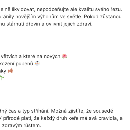
elně likvidovat, nepodceňujte ale kvalitu svého řezu.
nebránily novějším výhonům ve světle. Pokud zůstanou
stárnutí dřevin a ovlivnit jejich zdraví.
h větvích a které na nových
škození pupenů
onky
ný čas a typ stříhání. Možná zjistíte, že sousedé
 přírodě platí, že každý druh keře má svá pravidla, a
i zdravým růstem.