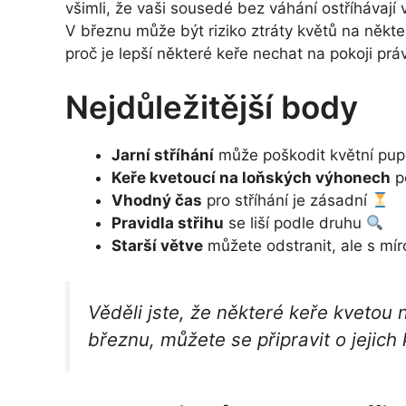
všimli, že vaši sousedé bez váhání ostříhávají v
V březnu může být riziko ztráty květů na někte
proč je lepší některé keře nechat na pokoji pr
Nejdůležitější body
Jarní stříhání
může poškodit květní pu
Keře kvetoucí na loňských výhonech
p
Vhodný čas
pro stříhání je zásadní
Pravidla střihu
se liší podle druhu
Starší větve
můžete odstranit, ale s mí
Věděli jste, že některé keře kvetou 
březnu, můžete se připravit o jejich