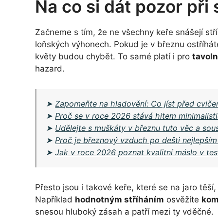
Na co si dát pozor při 
Začneme s tím, že ne všechny keře snášejí stří
loňských výhonech. Pokud je v březnu ostříhát
květy budou chybět. To samé platí i pro
tavoln
hazard.
➤
Zapomeňte na hladovění: Co jíst před cviče
➤
Proč se v roce 2026 stává hitem minimalisti
➤
Udělejte s muškáty v březnu tuto věc a so
➤
Proč je březnový vzduch po dešti nejlepším
➤
Jak v roce 2026 poznat kvalitní máslo v te
Přesto jsou i takové keře, které se na jaro těší,
Například
hodnotným stříháním
osvěžíte
kom
snesou hluboký zásah a patří mezi ty vděčné.