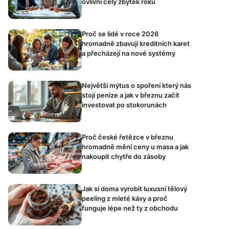
ovlivní celý zbytek roku
Proč se lidé v roce 2026
hromadně zbavují kreditních karet
a přecházejí na nové systémy
Největší mýtus o spoření který nás
stojí peníze a jak v březnu začít
investovat po stokorunách
Proč české řetězce v březnu
hromadně mění ceny u masa a jak
nakoupit chytře do zásoby
Jak si doma vyrobit luxusní tělový
peeling z mleté kávy a proč
funguje lépe než ty z obchodu