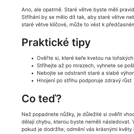
Ano, ale opatrně. Staré větve byste měli pravid
Stříhání by se mělo dít tak, aby staré větve 
staré větve klíčové, může to vést k předčasnému 
Praktické tipy
Ověřte si, které keře kvetou na loňskýc
Stříhejte až po mrazech, vyhnete se po
Nebojte se odstranit staré a slabé výh
Hnojení po střihu podporuje zdravý růst
Co teď?
Než popadnete nůžky, je důležité si ověřit vhod
dělají chybu, kterou byste neměli následovat. V
pokud je dodržíte, odmění vás krásnými květy 