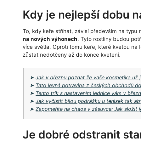
Kdy je nejlepší dobu n
To, kdy keře stříhat, závisí především na typu 
na nových výhonech
. Tyto rostliny budou po
více světla. Oproti tomu keře, které kvetou na 
zůstat nedotčeny až do konce kvetení.
➤
Jak v březnu poznat že vaše kosmetika už je
➤
Tato levná potravina z českých obchodů dok
➤
Tento trik s nastavením lednice vám v březn
➤
Jak vyčistit bílou podrážku u tenisek tak ab
➤
Zapomeňte na chaos v zásuvce: Jak složit i
Je dobré odstranit sta