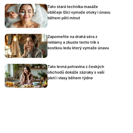
Tato stará technika masáže
obličeje lžící vymaže otoky i únavu
během pěti minut
Zapomeňte na drahá séra z
reklamy a zkuste tento trik s
kostkou ledu který vymaže únavu
Tato levná potravina z českých
obchodů dokáže zázraky s vaší
pletí i vlasy během týdne