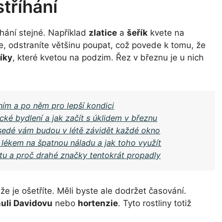
stříhání
hání stejné. Například
zlatice
a
šeřík
kvete na
e, odstraníte většinu poupat, což povede k tomu, že
íky
, které kvetou na podzim. Řez v březnu je u nich
ním a po něm pro lepší kondici
cké bydlení a jak začít s úklidem v březnu
usedé vám budou v létě závidět každé okno
 lékem na špatnou náladu a jak toho využít
stu a proč drahé značky tentokrát propadly
 že je ošetříte. Měli byste ale dodržet časování.
uli Davidovu
nebo
hortenzie
. Tyto rostliny totiž