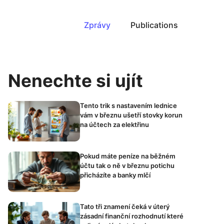
Zprávy
Publications
Nenechte si ujít
Tento trik s nastavením lednice
vám v březnu ušetří stovky korun
na účtech za elektřinu
Pokud máte peníze na běžném
účtu tak o ně v březnu potichu
přicházíte a banky mlčí
Tato tři znamení čeká v úterý
zásadní finanční rozhodnutí které