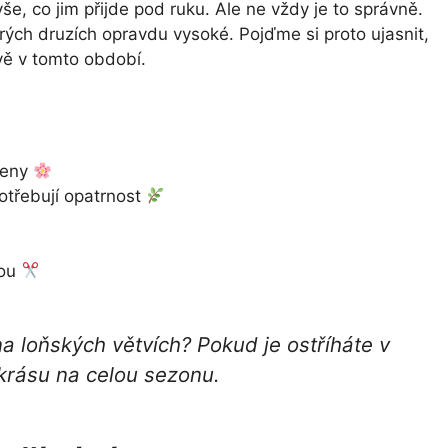
še, co jim přijde pod ruku. Ale ne vždy je to správně.
rých druzích opravdu vysoké. Pojďme si proto ujasnit,
ávě v tomto období.
peny
otřebují opatrnost
rou
na loňských větvích? Pokud je ostříháte v
 krásu na celou sezonu.