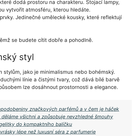
 které dodá prostoru na charakteru. Stojací lampy,
 vytvořit atmosféru, kterou hledáte.
rvky. Jedinečné umělecké kousky, které reflektují
 němž se budete cítit dobře a pohodlně.
ský styl
ým stylům, jako je minimalismus nebo bohémský.
duchými línie a čistými tvary, což dává bílé barvě
 způsobem lze dosáhnout prostornosti a elegance.
 napodobeniny značkových parfémů a v čem je háček
ou děláme všichni a způsobuje nevzhledné šmouhy
gelitky do kompaktního balíčku
 vrásky lépe než luxusní séra z parfumerie