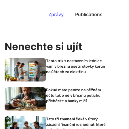
Zprávy
Publications
Nenechte si ujít
Tento trik s nastavením lednice
vám v březnu ušetří stovky korun
na účtech za elektřinu
Pokud máte peníze na běžném
účtu tak o ně v březnu potichu
přicházíte a banky mlčí
Tato tři znamení čeká v úterý
zásadní finanční rozhodnutí které