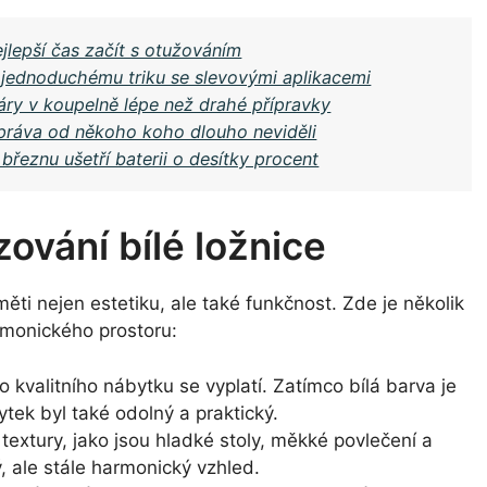
jlepší čas začít s otužováním
y jednoduchému triku se slevovými aplikacemi
páry v koupelně lépe než drahé přípravky
zpráva od někoho koho dlouho neviděli
 březnu ušetří baterii o desítky procent
zování bílé ložnice
aměti nejen estetiku, ale také funkčnost. Zde je několik
rmonického prostoru:
o kvalitního nábytku se vyplatí. Zatímco bílá barva je
ytek byl také odolný a praktický.
extury, jako jsou hladké stoly, měkké povlečení a
, ale stále harmonický vzhled.