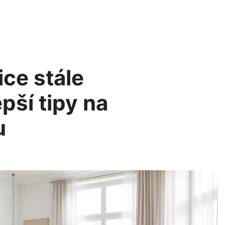
ice stále
pší tipy na
u