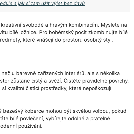
edule a jak si tam užít výlet bez davů
 kreativní svobodě a hravým kombinacím. Myslete na
ivitu bílé ložnice. Pro bohémský pocit zkombinujte bílé
ředměty, které vnášejí do prostoru osobitý styl.
než u barevně zařízených interiérů, ale s několika
tor zůstane čistý a svěží. Čistěte pravidelně povrchy,
i kvalitní čisticí prostředky, které nepoškozují
ílý bezešvý koberce mohou být skvělou volbou, pokud
te bílé povlečení, vybírejte odolné a pratelné
odenní používání.