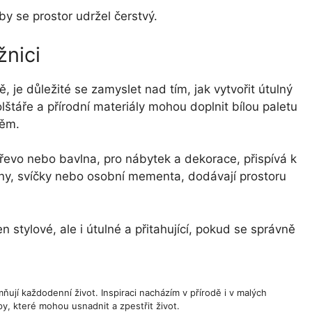
y se prostor udržel čerstvý.
žnici
 je důležité se zamyslet nad tím, jak vytvořit útulný
olštáře a přírodní materiály mohou doplnit bílou paletu
těm.
 dřevo nebo bavlna, pro nábytek a dekorace, přispívá k
iny, svíčky nebo osobní mementa, dodávají prostoru
stylové, ale i útulné a přitahující, pokud se správně
ňují každodenní život. Inspiraci nacházím v přírodě i v malých
y, které mohou usnadnit a zpestřit život.