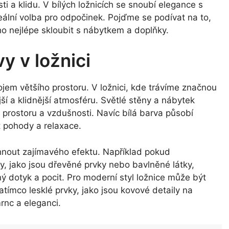
ti a klidu. V bílých ložnicích se snoubí elegance s
eální volba pro odpočinek. Pojďme se podívat na to,
 ho nejlépe skloubit s nábytkem a doplňky.
vy v ložnici
jem většího prostoru. V ložnici, kde trávíme značnou
í a klidnější atmosféru. Světlé stěny a nábytek
 prostoru a vzdušnosti. Navíc bílá barva působí
t pohody a relaxace.
áhnout zajímavého efektu. Například pokud
y, jako jsou dřevěné prvky nebo bavlněné látky,
ný dotyk a pocit. Pro moderní styl ložnice může být
tímco lesklé prvky, jako jsou kovové detaily na
rnc a eleganci.