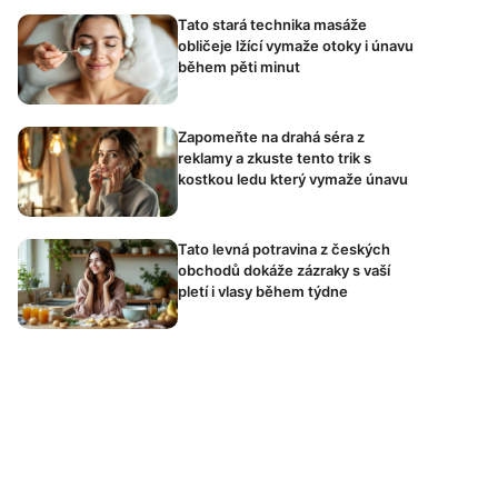
Tato stará technika masáže
obličeje lžící vymaže otoky i únavu
během pěti minut
Zapomeňte na drahá séra z
reklamy a zkuste tento trik s
kostkou ledu který vymaže únavu
Tato levná potravina z českých
obchodů dokáže zázraky s vaší
pletí i vlasy během týdne