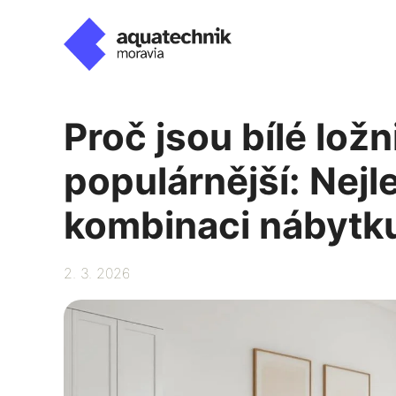
Přeskočit
na
obsah
Proč jsou bílé ložn
populárnější: Nejle
kombinaci nábytk
2. 3. 2026