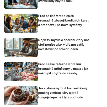
ovlivní celý zbytek roku
Proč se lidé v roce 2026
hromadně zbavují kreditních karet
a přecházejí na nové systémy
Největší mýtus o spoření který nás
stojí peníze a jak v březnu začít
investovat po stokorunách
Proč české řetězce v březnu
hromadně mění ceny u masa a jak
nakoupit chytře do zásoby
Jak si doma vyrobit luxusní tělový
peeling z mleté kávy a proč
funguje lépe než ty z obchodu