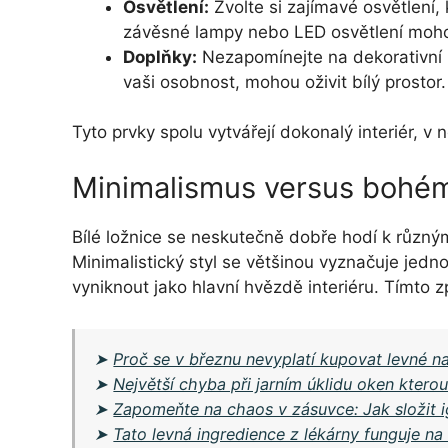
Osvětlení:
Zvolte si zajímavé osvětlení,
závěsné lampy nebo LED osvětlení mohou
Doplňky:
Nezapomínejte na dekorativní p
vaši osobnost, mohou oživit bílý prostor.
Tyto prvky spolu vytvářejí dokonalý interiér, v
Minimalismus versus bohém
Bílé ložnice se neskutečně dobře hodí k různ
Minimalistický styl se většinou vyznačuje jedno
vyniknout jako hlavní hvězdě interiéru. Tímto
➤
Proč se v březnu nevyplatí kupovat levné
➤
Největší chyba při jarním úklidu oken kter
➤
Zapomeňte na chaos v zásuvce: Jak složit i
➤
Tato levná ingredience z lékárny funguje na