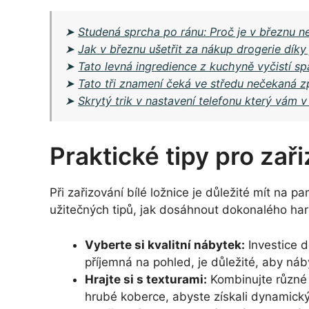
➤
Studená sprcha po ránu: Proč je v březnu ne
➤
Jak v březnu ušetřit za nákup drogerie dík
➤
Tato levná ingredience z kuchyně vyčistí s
➤
Tato tři znamení čeká ve středu nečekaná 
➤
Skrytý trik v nastavení telefonu který vám v
Praktické tipy pro zaři
Při zařizování bílé ložnice je důležité mít na p
užitečných tipů, jak dosáhnout dokonalého ha
Vyberte si kvalitní nábytek:
Investice d
příjemná na pohled, je důležité, aby náb
Hrajte si s texturami:
Kombinujte různé t
hrubé koberce, abyste získali dynamický