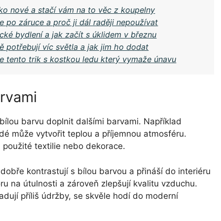
jako nové a stačí vám na to věc z koupelny
 po záruce a proč ji dál raději nepoužívat
cké bydlení a jak začít s úklidem v březnu
 potřebují víc světla a jak jim ho dodat
 tento trik s kostkou ledu který vymaže únavu
arvami
é bílou barvu doplnit dalšími barvami. Například
é může vytvořit teplou a příjemnou atmosféru.
 použité textilie nebo dekorace.
dobře kontrastují s bílou barvou a přináší do interiéru
oru na útulnosti a zároveň zlepšují kvalitu vzduchu.
dují příliš údržby, se skvěle hodí do moderní