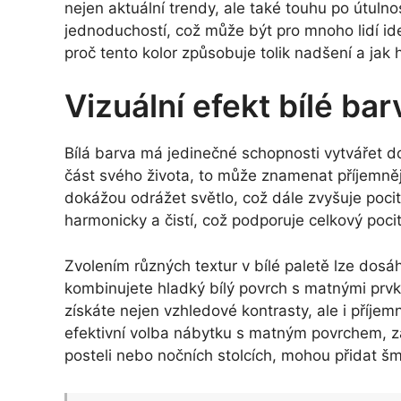
nejen aktuální trendy, ale také touhu po útulnos
jednoduchostí, což může být pro mnoho lidí id
proč tento kolor způsobuje tolik nadšení a jak
Vizuální efekt bílé bar
Bílá barva má jedinečné schopnosti vytvářet do
část svého života, to může znamenat příjemnějš
dokážou odrážet světlo, což dále zvyšuje pocit
harmonicky a čistí, což podporuje celkový poci
Zvolením různých textur v bílé paletě lze dos
kombinujete hladký bílý povrch s matnými prvk
získáte nejen vzhledové kontrasty, ale i příjem
efektivní volba nábytku s matným povrchem, za
posteli nebo nočních stolcích, mohou přidat šm