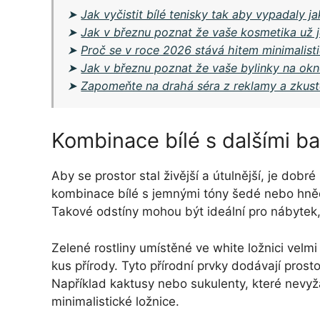
➤
Jak vyčistit bílé tenisky tak aby vypadaly 
➤
Jak v březnu poznat že vaše kosmetika už je
➤
Proč se v roce 2026 stává hitem minimalisti
➤
Jak v březnu poznat že vaše bylinky na okně
➤
Zapomeňte na drahá séra z reklamy a zkuste
Kombinace bílé s dalšími b
Aby se prostor stal živější a útulnější, je dobr
kombinace bílé s jemnými tóny šedé nebo hněd
Takové odstíny mohou být ideální pro nábytek,
Zelené rostliny umístěné ve white ložnici velmi 
kus přírody. Tyto přírodní prvky dodávají prost
Například kaktusy nebo sukulenty, které nevyža
minimalistické ložnice.