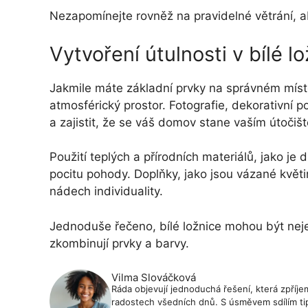
Nezapomínejte rovněž na pravidelné větrání, ab
Vytvoření útulnosti v bílé lo
Jakmile máte základní prvky na správném místě,
atmosférický prostor. Fotografie, dekorativní p
a zajistit, že se váš domov stane vaším útočiš
Použití teplých a přírodních materiálů, jako je
pocitu pohody. Doplňky, jako jsou vázané květ
nádech individuality.
Jednoduše řečeno, bílé ložnice mohou být nejen 
zkombinují prvky a barvy.
Vilma Slováčková
Ráda objevují jednoduchá řešení, která zpříjem
radostech všedních dnů. S úsměvem sdílím tip