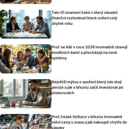
Tato tři znamení čeká v úterý zásadní
finanční rozhodnutí které ovlivní celý
zbytek roku
Proč se lidé v roce 2026 hromadně zbavují
kreditních karet a přecházejí na nové
systémy
Největší mýtus o spoření který nás stojí
peníze a jak v březnu začít investovat po
stokorunách
Proč české řetězce v březnu hromadně
mění ceny u masa a jak nakoupit chytře do
zásoby