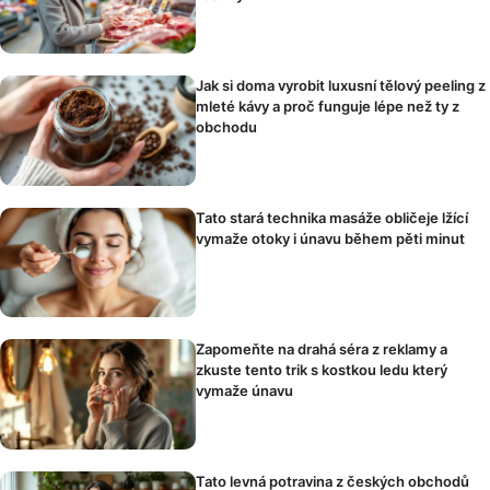
Jak si doma vyrobit luxusní tělový peeling z
mleté kávy a proč funguje lépe než ty z
obchodu
Tato stará technika masáže obličeje lžící
vymaže otoky i únavu během pěti minut
Zapomeňte na drahá séra z reklamy a
zkuste tento trik s kostkou ledu který
vymaže únavu
Tato levná potravina z českých obchodů