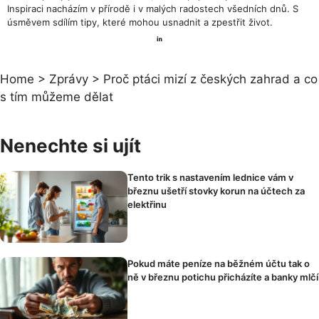
Inspiraci nacházím v přírodě i v malých radostech všedních dnů. S
úsměvem sdílím tipy, které mohou usnadnit a zpestřit život.
Home
>
Zprávy
>
Proč ptáci mizí z českých zahrad a co
s tím můžeme dělat
Nenechte si ujít
Tento trik s nastavením lednice vám v
březnu ušetří stovky korun na účtech za
elektřinu
Pokud máte peníze na běžném účtu tak o
ně v březnu potichu přicházíte a banky mlčí