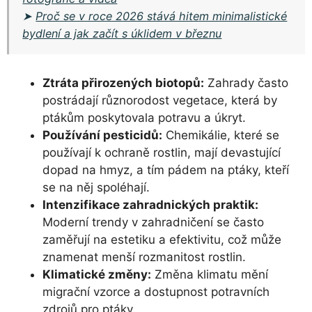
➤
Proč se v roce 2026 stává hitem minimalistické
bydlení a jak začít s úklidem v březnu
Ztráta přirozených biotopů:
Zahrady často
postrádají různorodost vegetace, která by
ptákům poskytovala potravu a úkryt.
Používání pesticidů:
Chemikálie, které se
používají k ochraně rostlin, mají devastující
dopad na hmyz, a tím pádem na ptáky, kteří
se na něj spoléhají.
Intenzifikace zahradnických praktik:
Moderní trendy v zahradničení se často
zaměřují na estetiku a efektivitu, což může
znamenat menší rozmanitost rostlin.
Klimatické změny:
Změna klimatu mění
migrační vzorce a dostupnost potravních
zdrojů pro ptáky.