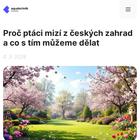
Přeskočit
Me
na
obsah
Proč ptáci mizí z českých zahrad
a co s tím můžeme dělat
4. 3. 2026