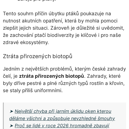
Tento souhrn příčin úbytku ptáků poukazuje na
nutnost akutních opatření, která by mohla pomoci
zlepšit jejich situaci. Zároveň je důležité si uvědomit,
že zachování ptačí biodiverzity je klíčové i pro naše
zdravé ekosystémy.
Ztráta přirozených biotopů
Jedním z největších problémů, kterým české zahrady
čelí, je
ztráta přirozených biotopů
. Zahrady, které
byly dříve pestré a plné různých typů rostlin a křovin,
se staly příliš uniformními.
➤
Největší chyba při jarním úklidu oken kterou
děláme všichni a způsobuje nevzhledné šmouhy
➤
Proč se lidé v roce 2026 hromadně zbavují