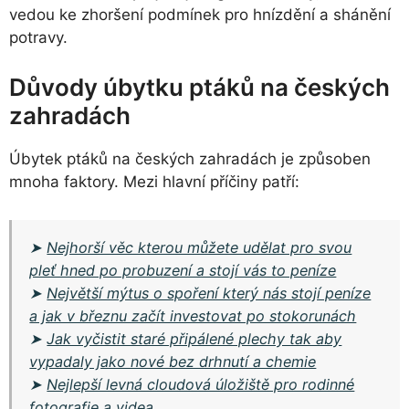
vedou ke zhoršení podmínek pro hnízdění a shánění
potravy.
Důvody úbytku ptáků na českých
zahradách
Úbytek ptáků na českých zahradách je způsoben
mnoha faktory. Mezi hlavní příčiny patří:
➤
Nejhorší věc kterou můžete udělat pro svou
pleť hned po probuzení a stojí vás to peníze
➤
Největší mýtus o spoření který nás stojí peníze
a jak v březnu začít investovat po stokorunách
➤
Jak vyčistit staré připálené plechy tak aby
vypadaly jako nové bez drhnutí a chemie
➤
Nejlepší levná cloudová úložiště pro rodinné
fotografie a videa