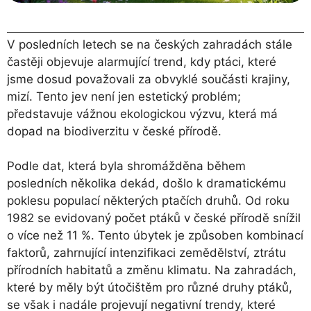
V posledních letech se na českých zahradách stále
častěji objevuje alarmující trend, kdy ptáci, které
jsme dosud považovali za obvyklé součásti krajiny,
mizí. Tento jev není jen estetický problém;
představuje vážnou ekologickou výzvu, která má
dopad na biodiverzitu v české přírodě.
Podle dat, která byla shromážděna během
posledních několika dekád, došlo k dramatickému
poklesu populací některých ptačích druhů. Od roku
1982 se evidovaný počet ptáků v české přírodě snížil
o více než 11 %. Tento úbytek je způsoben kombinací
faktorů, zahrnující intenzifikaci zemědělství, ztrátu
přírodních habitatů a změnu klimatu. Na zahradách,
které by měly být útočištěm pro různé druhy ptáků,
se však i nadále projevují negativní trendy, které