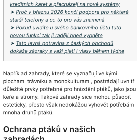
kreditních karet a přecházejí na nové systémy
➤
Proč v březnu 2026 končí podpora pro některé
starší telefony a co to pro vás znamená
➤
Pokud uvidíte u svého bankovního účtu tuto
novou funkci tak ji raději hned vypněte
➤
Tato levná potravina z českých obchodů
dokáže zázraky s vaší pletí i vlasy během týdne
Například zahrady, které se vyznačují velkými
plochami trávníku a monokulturami, postrádají uvnitř
důležité prvky potřebné pro hnízdění ptáků, jako jsou
keře a stromy. Takové zahrady sice mohou působit
esteticky, přesto však nedokážou vyhovět potřebám
mnoha druhů ptáků.
Ochrana ptáků v našich
zahradách