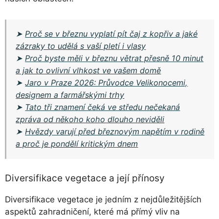
➤
Proč se v březnu vyplatí pít čaj z kopřiv a jaké
zázraky to udělá s vaší pletí i vlasy
➤
Proč byste měli v březnu větrat přesně 10 minut
a jak to ovlivní vlhkost ve vašem domě
➤
Jaro v Praze 2026: Průvodce Velikonocemi,
designem a farmářskými trhy
➤
Tato tři znamení čeká ve středu nečekaná
zpráva od někoho koho dlouho neviděli
➤
Hvězdy varují před březnovým napětím v rodině
a proč je pondělí kritickým dnem
Diversifikace vegetace a její přínosy
Diversifikace vegetace je jedním z nejdůležitějších
aspektů zahradničení, které má přímý vliv na