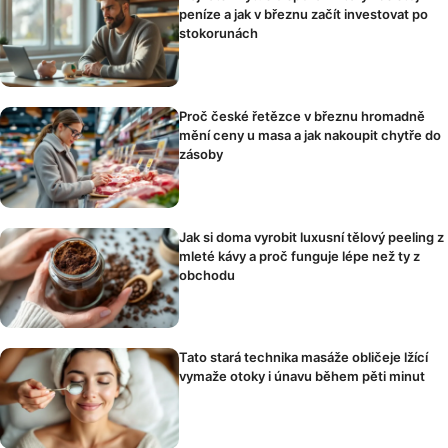
peníze a jak v březnu začít investovat po
stokorunách
Proč české řetězce v březnu hromadně
mění ceny u masa a jak nakoupit chytře do
zásoby
Jak si doma vyrobit luxusní tělový peeling z
mleté kávy a proč funguje lépe než ty z
obchodu
Tato stará technika masáže obličeje lžící
vymaže otoky i únavu během pěti minut