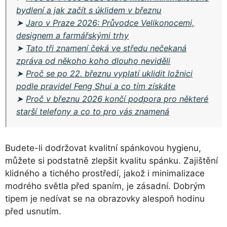
bydlení a jak začít s úklidem v březnu
➤
Jaro v Praze 2026: Průvodce Velikonocemi,
designem a farmářskými trhy
➤
Tato tři znamení čeká ve středu nečekaná
zpráva od někoho koho dlouho neviděli
➤
Proč se po 22. březnu vyplatí uklidit ložnici
podle pravidel Feng Shui a co tím získáte
➤
Proč v březnu 2026 končí podpora pro některé
starší telefony a co to pro vás znamená
Budete-li dodržovat kvalitní spánkovou hygienu,
můžete si podstatně zlepšit kvalitu spánku. Zajištění
klidného a tichého prostředí, jakož i minimalizace
modrého světla před spaním, je zásadní. Dobrým
tipem je nedívat se na obrazovky alespoň hodinu
před usnutím.