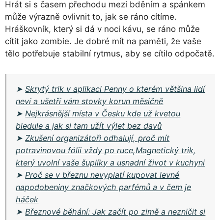
Hrát si s časem přechodu mezi bděním a spánkem
může výrazně ovlivnit to, jak se ráno cítíme.
Hráškovník, který si dá v noci kávu, se ráno může
cítit jako zombie. Je dobré mít na paměti, že vaše
tělo potřebuje stabilní rytmus, aby se cítilo odpočatě.
➤
Skrytý trik v aplikaci Penny o kterém většina lidí
neví a ušetří vám stovky korun měsíčně
➤
Nejkrásnější místa v Česku kde už kvetou
bledule a jak si tam užít výlet bez davů
➤
Zkušení organizátoři odhalují, proč mít
potravinovou fólii vždy po ruce,Magnetický trik,
který uvolní vaše šuplíky a usnadní život v kuchyni
➤
Proč se v březnu nevyplatí kupovat levné
napodobeniny značkových parfémů a v čem je
háček
➤
Březnové běhání: Jak začít po zimě a nezničit si