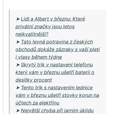
➤
Lidl a Albert v březnu: Které
privátní značky jsou letos
nejkvalitnější?
➤
Tato levná potravina z českých
obchodů dokáže zázraky s vaší pletí
i vlasy během týdne
➤
Skrytý trik v nastavení telefonu
který vám v březnu ušetří baterii o
desítky procent
➤
Tento trik s nastavením lednice
vám v březnu ušetří stovky korun na
účtech za elektřinu
➤
Největší chyba při jarním úklidu