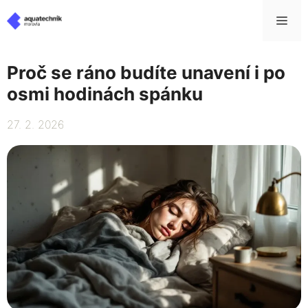
Přeskočit
Me
na
obsah
Proč se ráno budíte unavení i po
osmi hodinách spánku
27. 2. 2026