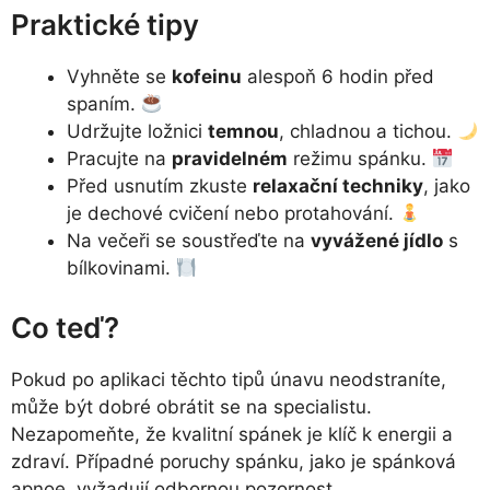
Praktické tipy
Vyhněte se
kofeinu
alespoň 6 hodin před
spaním.
Udržujte ložnici
temnou
, chladnou a tichou.
Pracujte na
pravidelném
režimu spánku.
Před usnutím zkuste
relaxační techniky
, jako
je dechové cvičení nebo protahování.
Na večeři se soustřeďte na
vyvážené jídlo
s
bílkovinami.
Co teď?
Pokud po aplikaci těchto tipů únavu neodstraníte,
může být dobré obrátit se na specialistu.
Nezapomeňte, že kvalitní spánek je klíč k energii a
zdraví. Případné poruchy spánku, jako je spánková
apnoe, vyžadují odbornou pozornost.