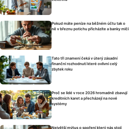
Pokud máte peníze na běžném účtu tak o
ně v březnu potichu přicházíte a banky mlčí
Tato tři znamení čeká v úterý zásadní
finanční rozhodnutí které ovlivní celý
zbytek roku
Proč se lidé v roce 2026 hromadně zbavují
kreditních karet a přecházejí na nové
systémy
Největší mýtus o spoření který nás stojí