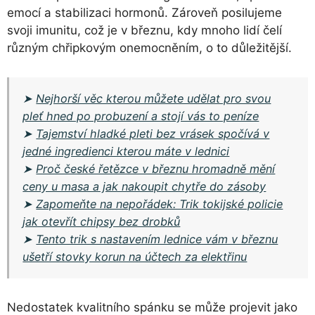
emocí a stabilizaci hormonů. Zároveň posilujeme
svoji imunitu, což je v březnu, kdy mnoho lidí čelí
různým chřipkovým onemocněním, o to důležitější.
➤
Nejhorší věc kterou můžete udělat pro svou
pleť hned po probuzení a stojí vás to peníze
➤
Tajemství hladké pleti bez vrásek spočívá v
jedné ingredienci kterou máte v lednici
➤
Proč české řetězce v březnu hromadně mění
ceny u masa a jak nakoupit chytře do zásoby
➤
Zapomeňte na nepořádek: Trik tokijské policie
jak otevřít chipsy bez drobků
➤
Tento trik s nastavením lednice vám v březnu
ušetří stovky korun na účtech za elektřinu
Nedostatek kvalitního spánku se může projevit jako