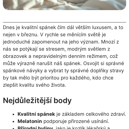
Dnes je kvalitní spánek čím dál větším luxusem, a to
nejen v březnu. V rychle se měnícím světě je
jednoduché zapomenout na jeho význam. Mnozí z
nás se potýkají se stresem, modrým světlem z
obrazovek a nepravidelným denním režimem, což
může výrazně narušit náš spánek. Osvojit si správné
spánkové návyky a vybrat ty správné doplňky stravy
by tak mělo být prioritou pro každého, kdo chce
zlepšit kvalitu svého života.
Nejdůležitější body
Kvalitní spánek
je základem celkového zdraví.
Melatonin
podporuje přirozené usínání.
Přírodní byliny
, jako je kozlík lékařský a