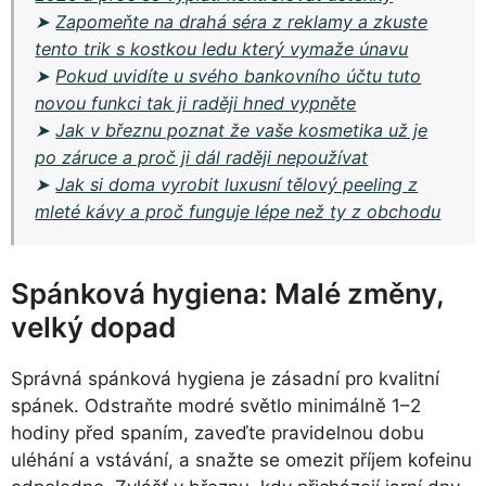
➤
Zapomeňte na drahá séra z reklamy a zkuste
tento trik s kostkou ledu který vymaže únavu
➤
Pokud uvidíte u svého bankovního účtu tuto
novou funkci tak ji raději hned vypněte
➤
Jak v březnu poznat že vaše kosmetika už je
po záruce a proč ji dál raději nepoužívat
➤
Jak si doma vyrobit luxusní tělový peeling z
mleté kávy a proč funguje lépe než ty z obchodu
Spánková hygiena: Malé změny,
velký dopad
Správná spánková hygiena je zásadní pro kvalitní
spánek. Odstraňte modré světlo minimálně 1–2
hodiny před spaním, zaveďte pravidelnou dobu
uléhání a vstávání, a snažte se omezit příjem kofeinu