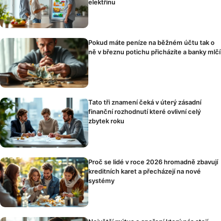
elektřinu
Pokud máte peníze na běžném účtu tak o
ně v březnu potichu přicházíte a banky mlčí
Tato tři znamení čeká v úterý zásadní
finanční rozhodnutí které ovlivní celý
zbytek roku
Proč se lidé v roce 2026 hromadně zbavují
kreditních karet a přecházejí na nové
systémy