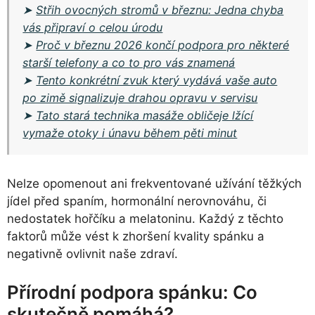
➤
Střih ovocných stromů v březnu: Jedna chyba
vás připraví o celou úrodu
➤
Proč v březnu 2026 končí podpora pro některé
starší telefony a co to pro vás znamená
➤
Tento konkrétní zvuk který vydává vaše auto
po zimě signalizuje drahou opravu v servisu
➤
Tato stará technika masáže obličeje lžící
vymaže otoky i únavu během pěti minut
Nelze opomenout ani frekventované užívání těžkých
jídel před spaním, hormonální nerovnováhu, či
nedostatek hořčíku a melatoninu. Každý z těchto
faktorů může vést k zhoršení kvality spánku a
negativně ovlivnit naše zdraví.
Přírodní podpora spánku: Co
skutečně pomáhá?