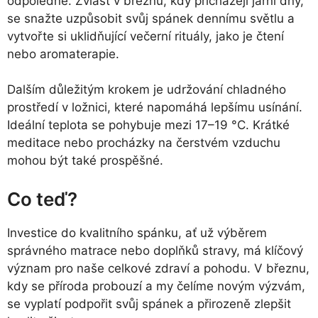
odpoledne. Zvlášť v březnu, kdy přicházejí jarní dny,
se snažte uzpůsobit svůj spánek dennímu světlu a
vytvořte si uklidňující večerní rituály, jako je čtení
nebo aromaterapie.
Dalším důležitým krokem je udržování chladného
prostředí v ložnici, které napomáhá lepšímu usínání.
Ideální teplota se pohybuje mezi 17–19 °C. Krátké
meditace nebo procházky na čerstvém vzduchu
mohou být také prospěšné.
Co teď?
Investice do kvalitního spánku, ať už výběrem
správného matrace nebo doplňků stravy, má klíčový
význam pro naše celkové zdraví a pohodu. V březnu,
kdy se příroda probouzí a my čelíme novým výzvám,
se vyplatí podpořit svůj spánek a přirozeně zlepšit