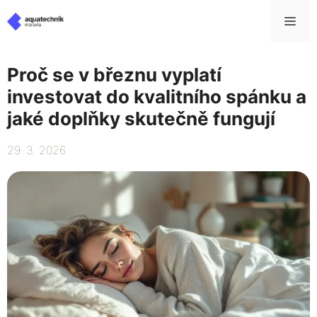
Přeskočit
Me
na
obsah
Proč se v březnu vyplatí
investovat do kvalitního spánku a
jaké doplňky skutečně fungují
29. 3. 2026