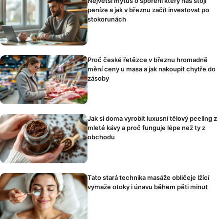
Největší mýtus o spoření který nás stojí
peníze a jak v březnu začít investovat po
stokorunách
Proč české řetězce v březnu hromadně
mění ceny u masa a jak nakoupit chytře do
zásoby
Jak si doma vyrobit luxusní tělový peeling z
mleté kávy a proč funguje lépe než ty z
obchodu
Tato stará technika masáže obličeje lžící
vymaže otoky i únavu během pěti minut