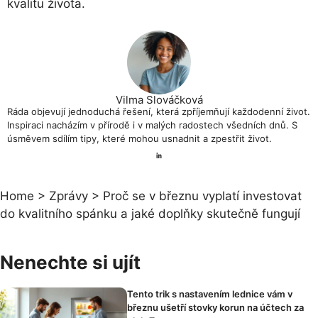
kvalitu života.
Vilma Slováčková
Ráda objevují jednoduchá řešení, která zpříjemňují každodenní život.
Inspiraci nacházím v přírodě i v malých radostech všedních dnů. S
úsměvem sdílím tipy, které mohou usnadnit a zpestřit život.
Home
>
Zprávy
>
Proč se v březnu vyplatí investovat
do kvalitního spánku a jaké doplňky skutečně fungují
Nenechte si ujít
Tento trik s nastavením lednice vám v
březnu ušetří stovky korun na účtech za