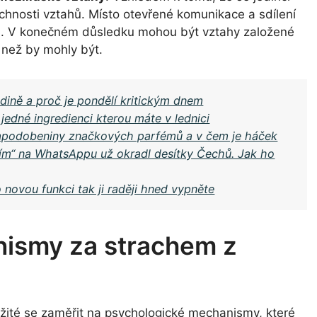
rchnosti vztahů. Místo otevřené komunikace a sdílení
tů. V konečném důsledku mohou být vztahy založené
 než by mohly být.
dině a proč je pondělí kritickým dnem
jedné ingredienci kterou máte v lednici
 napodobeniny značkových parfémů a v čem je háček
ním“ na WhatsAppu už okradl desítky Čechů. Jak ho
novou funkci tak ji raději hned vypněte
ismy za strachem z
ležité se zaměřit na psychologické mechanismy, které