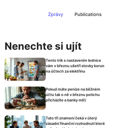
Zprávy
Publications
Nenechte si ujít
Tento trik s nastavením lednice
vám v březnu ušetří stovky korun
na účtech za elektřinu
Pokud máte peníze na běžném
účtu tak o ně v březnu potichu
přicházíte a banky mlčí
Tato tři znamení čeká v úterý
zásadní finanční rozhodnutí které