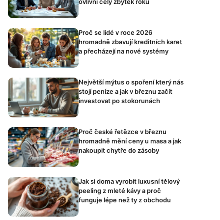
ovlivní celý zbytek roku
Proč se lidé v roce 2026
hromadně zbavují kreditních karet
a přecházejí na nové systémy
Největší mýtus o spoření který nás
stojí peníze a jak v březnu začít
investovat po stokorunách
Proč české řetězce v březnu
hromadně mění ceny u masa a jak
nakoupit chytře do zásoby
Jak si doma vyrobit luxusní tělový
peeling z mleté kávy a proč
funguje lépe než ty z obchodu