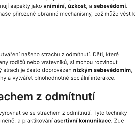
nují aspekty jako
vnímání
,
úzkost
, a
sebevědomí
.
naše přirozené obranné mechanismy, což může vést k
i utváření našeho strachu z odmítnutí. Děti, které
rany rodičů nebo vrstevníků, si mohou rozvinout
vý strach je často doprovázen
nízkým sebevědomím
,
ahy a vytvářet plnohodnotné sociální interakce.
rachem z odmítnutí
 vyrovnat se se strachem z odmítnutí. Tyto techniky
změně, a praktikování
asertivní komunikace
. Zde