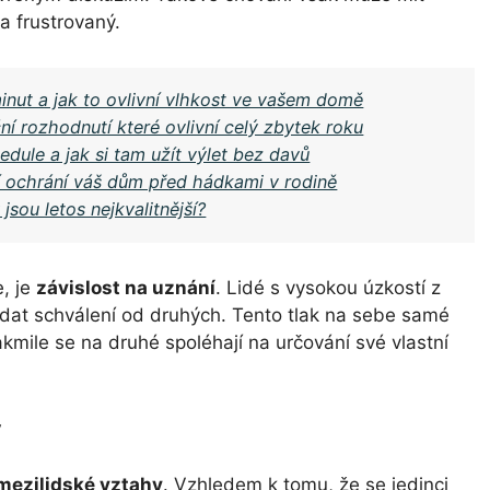
a frustrovaný.
inut a jak to ovlivní vlhkost ve vašem domě
ní rozhodnutí které ovlivní celý zbytek roku
edule a jak si tam užít výlet bez davů
í ochrání váš dům před hádkami v rodině
jsou letos nejkvalitnější?
e, je
závislost na uznání
. Lidé s vysokou úzkostí z
ledat schválení od druhých. Tento tlak na sebe samé
kmile se na druhé spoléhají na určování své vlastní
y
mezilidské vztahy
. Vzhledem k tomu, že se jedinci