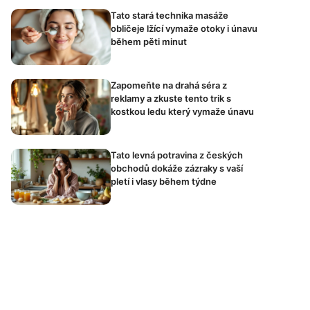
Tato stará technika masáže
obličeje lžící vymaže otoky i únavu
během pěti minut
Zapomeňte na drahá séra z
reklamy a zkuste tento trik s
kostkou ledu který vymaže únavu
Tato levná potravina z českých
obchodů dokáže zázraky s vaší
pletí i vlasy během týdne