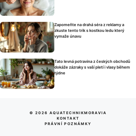
Zapomeňte na drahá séra z reklamy a
zkuste tento trik s kostkou ledu který
vymaže únavu
Tato levná potravina z českých obchodů
dokáže zázraky s vaší pletí i vlasy během
týdne
© 2026 AQUATECHNIKMORAVIA
KONTAKT
PRÁVNÍ POZNÁMKY