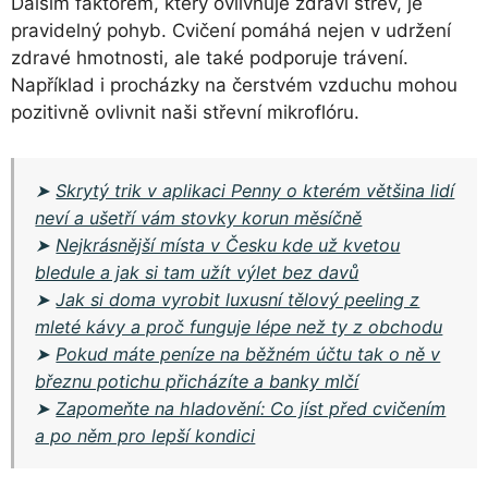
Dalším faktorem, který ovlivňuje zdraví střev, je
pravidelný pohyb. Cvičení pomáhá nejen v udržení
zdravé hmotnosti, ale také podporuje trávení.
Například i procházky na čerstvém vzduchu mohou
pozitivně ovlivnit naši střevní mikroflóru.
➤
Skrytý trik v aplikaci Penny o kterém většina lidí
neví a ušetří vám stovky korun měsíčně
➤
Nejkrásnější místa v Česku kde už kvetou
bledule a jak si tam užít výlet bez davů
➤
Jak si doma vyrobit luxusní tělový peeling z
mleté kávy a proč funguje lépe než ty z obchodu
➤
Pokud máte peníze na běžném účtu tak o ně v
březnu potichu přicházíte a banky mlčí
➤
Zapomeňte na hladovění: Co jíst před cvičením
a po něm pro lepší kondici