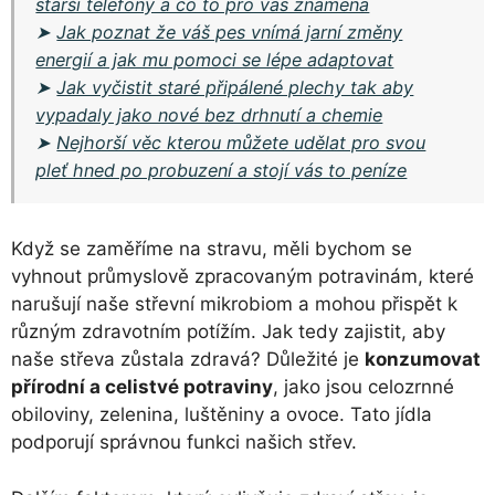
starší telefony a co to pro vás znamená
➤
Jak poznat že váš pes vnímá jarní změny
energií a jak mu pomoci se lépe adaptovat
➤
Jak vyčistit staré připálené plechy tak aby
vypadaly jako nové bez drhnutí a chemie
➤
Nejhorší věc kterou můžete udělat pro svou
pleť hned po probuzení a stojí vás to peníze
Když se zaměříme na stravu, měli bychom se
vyhnout průmyslově zpracovaným potravinám, které
narušují naše střevní mikrobiom a mohou přispět k
různým zdravotním potížím. Jak tedy zajistit, aby
naše střeva zůstala zdravá? Důležité je
konzumovat
přírodní a celistvé potraviny
, jako jsou celozrnné
obiloviny, zelenina, luštěniny a ovoce. Tato jídla
podporují správnou funkci našich střev.