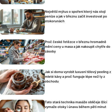
Největší mýtus o spoření který nás stojí
peníze a jak v březnu začít investovat po
stokorunách
Proč české řetězce v březnu hromadně
mění ceny u masa a jak nakoupit chytře do
zásoby
Jak si doma vyrobit luxusní tělový peeling z
mleté kávy a proč funguje lépe než ty z
obchodu
Tato stará technika masáže obličeje lžící
vymaže otoky i únavu během pěti minut