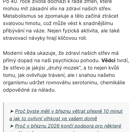
Po 40. roce života dochází k řadě změn, které
mohou mít zásadní vliv na zdraví našich střev.
Metabolismus se zpomaluje a tělo začíná ztrácet
svalovou hmotu, což může vést k snadnějšímu
přibývání na váze. Nejen fyzická aktivita, ale také
stravovací návyky hrají klíčovou roli.
Moderní věda ukazuje, že zdraví našich střev má
přímý dopad na naši psychickou pohodu.
Vědci
tvrdí,
že střevo je jakýsi „druhý mozek“, a to nejen kvůli
tomu, jak ovlivňuje trávení, ale i snahou našeho
organismu udržet rovnováhu serotoninu, chemikálie
odpovědné za náladu.
➤
Proč byste měli v březnu větrat přesně 10 minut
a jak to ovlivní vlhkost ve vašem domě
➤
Proč v březnu 2026 končí podpora pro některé