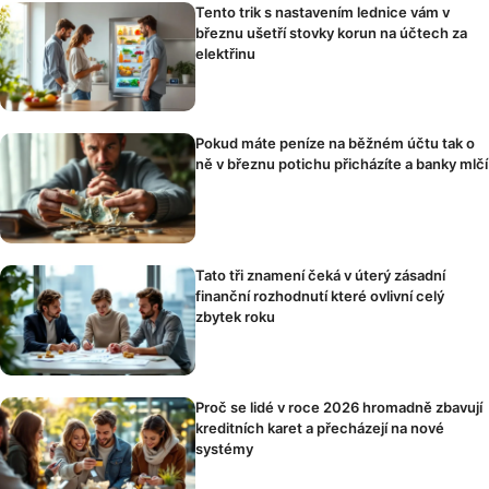
Tento trik s nastavením lednice vám v
březnu ušetří stovky korun na účtech za
elektřinu
Pokud máte peníze na běžném účtu tak o
ně v březnu potichu přicházíte a banky mlčí
Tato tři znamení čeká v úterý zásadní
finanční rozhodnutí které ovlivní celý
zbytek roku
Proč se lidé v roce 2026 hromadně zbavují
kreditních karet a přecházejí na nové
systémy