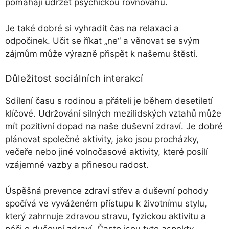
pomáhají udržet psychickou rovnováhu.
Je také dobré si vyhradit čas na relaxaci a
odpočinek. Učit se říkat „ne“ a věnovat se svým
zájmům může výrazně přispět k našemu štěstí.
Důležitost sociálních interakcí
Sdílení času s rodinou a přáteli je během desetiletí
klíčové. Udržování silných mezilidských vztahů může
mít pozitivní dopad na naše duševní zdraví. Je dobré
plánovat společné aktivity, jako jsou procházky,
večeře nebo jiné volnočasové aktivity, které posílí
vzájemné vazby a přinesou radost.
Úspěšná prevence zdraví střev a duševní pohody
spočívá ve vyváženém přístupu k životnímu stylu,
který zahrnuje zdravou stravu, fyzickou aktivitu a
péči o duševní zdraví. Často jsou tyto aspekty