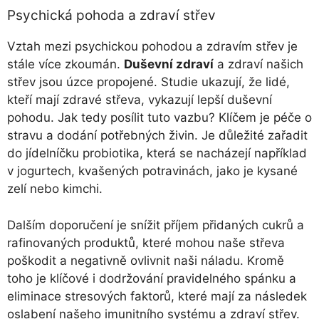
Psychická pohoda a zdraví střev
Vztah mezi psychickou pohodou a zdravím střev je
stále více zkoumán.
Duševní zdraví
a zdraví našich
střev jsou úzce propojené. Studie ukazují, že lidé,
kteří mají zdravé střeva, vykazují lepší duševní
pohodu. Jak tedy posílit tuto vazbu? Klíčem je péče o
stravu a dodání potřebných živin. Je důležité zařadit
do jídelníčku probiotika, která se nacházejí například
v jogurtech, kvašených potravinách, jako je kysané
zelí nebo kimchi.
Dalším doporučení je snížit příjem přidaných cukrů a
rafinovaných produktů, které mohou naše střeva
poškodit a negativně ovlivnit naši náladu. Kromě
toho je klíčové i dodržování pravidelného spánku a
eliminace stresových faktorů, které mají za následek
oslabení našeho imunitního systému a zdraví střev.