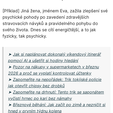
[Příklad] Jiná žena, jménem Eva, zažila zlepšení své
psychické pohody po zavedení zdravějších
stravovacích návyků a pravidelného pohybu do
svého života. Dnes se cítí energičtější, a to jak
fyzicky, tak psychicky.
➤
Jak si naplánovat dokonalý víkendový itinerář
pomocí AI a ušetřit si hodiny hledání
➤
Pozor na nákupy v supermarketech v březnu
2026 a proč se vyplatí kontrolovat účtenky
➤
Zapomeňte na nepořádek: Trik tokijské policie
jak otevřít chipsy bez drobků
➤
Zapomeňte na drhnutí: Tento trik se saponátem
vyčistí hrnec po kari bez námahy
➤
Březnové běhání: Jak začít po zimě a nezničit si
hned v prvním týdnu kolena