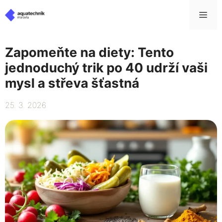
Přeskočit
Me
na
obsah
Zapomeňte na diety: Tento
jednoduchý trik po 40 udrží vaši
mysl a střeva šťastná
25. 3. 2026